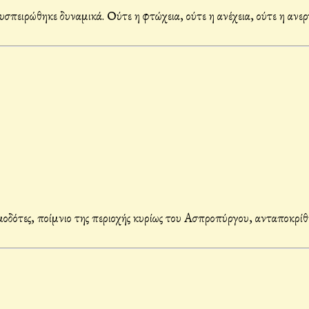
σπειρώθηκε δυναμικά. Ούτε η φτώχεια, ούτε η ανέχεια, ούτε η ανερ
οδότες, ποίμνιο της περιοχής κυρίως του Ασπροπύργου, ανταποκρίθη