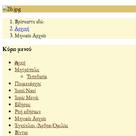
Βρίσκεστε εδώ:
Αρχική
Μηνιαίο Αρχείο
Κύριο μενού
Ἀρχική
Μητρόπολις
Τοποθεσία
Ποιμενάρχης
Ἱεροὶ Ναοί
Ἱερὲς Μονές
Εἰδήσεις
Ροή ειδήσεων
Μηνιαίο Αρχείο
Ἐγκύκλιοι -Ἄρθρα-Ὁμιλίες
Βίντεο