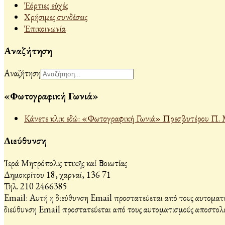
Ἐόρτιες εὐχές
Χρήσιμες συνδέσεις
Ἐπικοινωνία
Αναζήτηση
Αναζήτηση
«Φωτογραφική Γωνιά»
Κάνετε κλικ εδώ: «Φωτογραφική Γωνιά» Πρεσβυτέρου Π. 
Διεύθυνση
Ἱερά Μητρόπολις Ἀττικῆς καί Βοιωτίας
Δημοκρίτου 18, Ἀχαρναί, 136 71
Τηλ. 210 2466385
Email:
Αυτή η διεύθυνση Email προστατεύεται από τους αυτοματι
διεύθυνση Email προστατεύεται από τους αυτοματισμούς αποστολέ