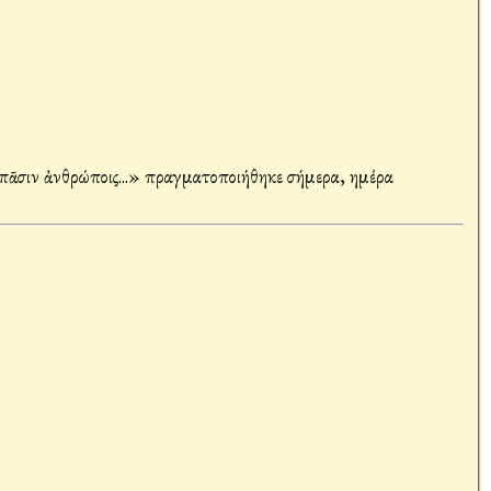
 πᾶσιν ἀνθρώποις...» πραγματοποιήθηκε σήμερα, ημέρα