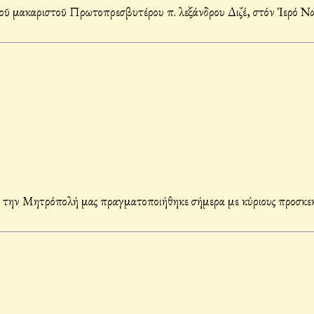
ῦ μακαριστοῦ Πρωτοπρεσβυτέρου π. Ἀλεξάνδρου Διζέ, στόν Ἱερό Ναό
ια την Μητρόπολή μας πραγματοποιήθηκε σήμερα με κύριους προσκεκ