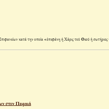
Επιφανείων κατά την οποία «ἐπεφάνη ἡ Χάρις τοῦ Θεοῦ ἡ σωτήριος
ων στον Πειραιά