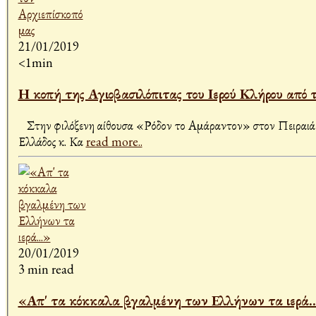
21/01/2019
<1min
Η κοπή της Αγιοβασιλόπιτας του Ιερού Κλήρου από 
Στην φιλόξενη αίθουσα «Ρόδον το Αμάραντον» στον Πειραιά έ
Ελλάδος κ. Κα
read more..
20/01/2019
3 min read
«Απ' τα κόκκαλα βγαλμένη των Ελλήνων τα ιερά..