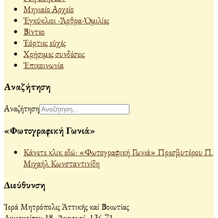
Μηνιαίο Αρχείο
Ἐγκύκλιοι -Ἄρθρα-Ὁμιλίες
Βίντεο
Ἐόρτιες εὐχές
Χρήσιμες συνδέσεις
Ἐπικοινωνία
Αναζήτηση
Αναζήτηση
«Φωτογραφική Γωνιά»
Κάνετε κλικ εδώ: «Φωτογραφική Γωνιά» Πρεσβυτέρου Π.
Μιχαήλ Κωνσταντινίδη
Διεύθυνση
Ἱερά Μητρόπολις Ἀττικῆς καί Βοιωτίας
Δημοκρίτου 18, Ἀχαρναί, 136 71