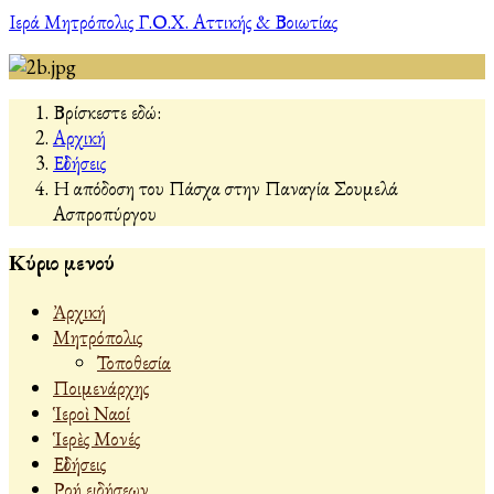
Ιερά Μητρόπολις Γ.Ο.Χ. Αττικής & Βοιωτίας
Βρίσκεστε εδώ:
Αρχική
Εἰδήσεις
Η απόδοση του Πάσχα στην Παναγία Σουμελά
Ασπροπύργου
Κύριο μενού
Ἀρχική
Μητρόπολις
Τοποθεσία
Ποιμενάρχης
Ἱεροὶ Ναοί
Ἱερὲς Μονές
Εἰδήσεις
Ροή ειδήσεων