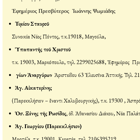
Ἐφημέριος Πρεσβύτερος
Ἰωάννης Ψωμιάδης
Τιμίου Σταυροῦ
Συνοικία Νέος Πόντος, τ.κ.19018, Μαγούλα,
Ὑπαπαντῆς τοῦ Χριστοῦ
τ.κ. 19003, Μαρκόπουλο, τηλ. 2299025688, Ἐφημέριος Πρ
Ἁγίων Ἀναργύρων
Ἀριστείδου 63 Ἐλευσῖνα Ἀττικῆς. Τηλ. 
Ἀγ. Αἰκατερίνης
(Παρεκκλήσιον – ἔναντι Χαλυβουργικὴς), τ.κ. 19300 , Ἀσπ
Ὁσ. Ξένης τῆς Ρωσίδος,
ὁδ. Ἀθανασίου Διάκου, Νέα Παλά
Ἀγ. Γεωργίου (Παρεκκλήσιον)
Μηρτέζα, τ.κ. 19001, Κερατέα, τηλ. 2106395219