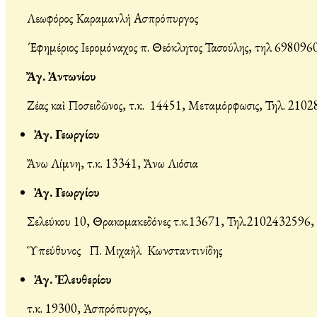
Λεωφόρος Καραμανλή Ασπρόπυργος
Έφημέριος Ιερομόναχος π. Θεόκλητος Τασούλης, τηλ 698096
Ἄγ. Ἀντωνίου
Ζέας καὶ Ποσειδῶνος, τ.κ. 14451, Μεταμόρφωσις, Τηλ. 21
Ἀγ. Γεωργίου
Ἄνω Λίμνη, τ.κ. 13341, Ἄνω Λιόσια
Ἀγ. Γεωργίου
Σελεύκου 10, Θρακομακεδόνες τ.κ.13671, Τηλ.2102432596,
Ὑπεύθυνος Π. Μιχαὴλ Κωνσταντινίδης
Ἀγ. Ἐλευθερίου
τ.κ. 19300, Ἀσπρόπυργος,