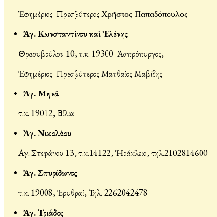
Ἐφημέριος Πρεσβύτερος
Χρῆστος
Παπαδόπουλο
ς
Ἀγ. Κωνσταντίνου καὶ Ἑλένης
Θρασυβούλου 10, τ.κ. 19300 Ἀσπρόπυργος,
Ἐφημέριος Πρεσβύτερος Ματθαίος Μαβίδης
Ἀγ. Μηνᾶ
τ.κ. 19012, Βίλια
Ἀγ. Νικολάου
Αγ. Στεφάνου 13, τ.κ.14122, Ἡράκλειο, τηλ.2102814600
Ἀγ. Σπυρίδωνος
τ.κ. 19008, Ἐρυθραί, Τηλ. 2262042478
Ἀγ. Τριάδος