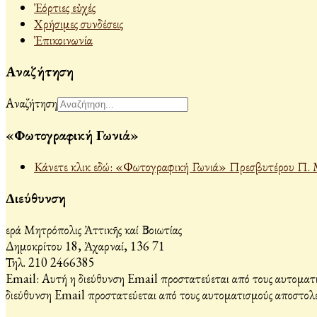
Ἐόρτιες εὐχές
Χρήσιμες συνδέσεις
Ἐπικοινωνία
Αναζήτηση
Αναζήτηση
«Φωτογραφική Γωνιά»
Κάνετε κλικ εδώ: «Φωτογραφική Γωνιά» Πρεσβυτέρου Π. 
Διεύθυνση
Ἱερά Μητρόπολις Ἀττικῆς καί Βοιωτίας
Δημοκρίτου 18, Ἀχαρναί, 136 71
Τηλ. 210 2466385
Email:
Αυτή η διεύθυνση Email προστατεύεται από τους αυτοματι
διεύθυνση Email προστατεύεται από τους αυτοματισμούς αποστολέ