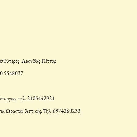
εσβύτερος Λεωνίδας Πίττος
210 5548037
ρόπυργος, τηλ. 2105442921
τια Ὠρωποῦ Ἀττικῆς. Τηλ. 6974260233