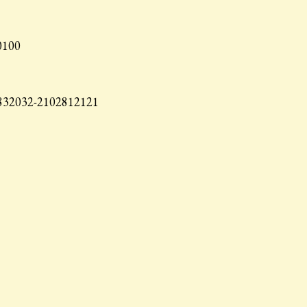
0100
02832032-2102812121