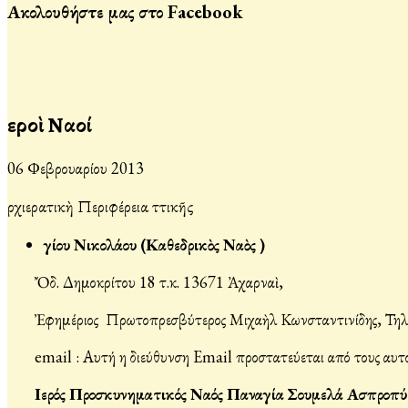
Ακολουθήστε μας στο Facebook
Ἱεροὶ Ναοί
06 Φεβρουαρίου 2013
Ἀρχιερατικὴ Περιφέρεια Ἀττικῆς
Ἁγίου Νικολάου (Καθεδρικὸς Ναὸς )
Ὄδ. Δημοκρίτου 18 τ.κ. 13671 Ἀχαρναὶ,
Ἐφημέριος Πρωτοπρεσβύτερος Μιχαὴλ Κωνσταντινίδης,
Τηλ
email :
Αυτή η διεύθυνση Email προστατεύεται από τους αυτο
Ιερός Προσκυνηματικός Ναός Παναγία Σουμελά Ασπροπύ