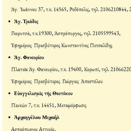
Ἀγ. Ἰωάννου 37, τ.κ. 14565, Ροδόπολις, τηλ. 2106210844,
Ἀγ. Τριάδος
Γκορυτσὰ, τ.κ.19300, Ἀσπρόπυργος, τηλ. 2105599543,
Ἐφημέριος Πρεσβύτερος Κωνσταντίνος Πετσαλίδης
Ἀγ. Φανουρίου
Πλατεῖα Ἀγ. Φανουρίου, τ.κ. 19400, Κορωπί, τηλ. 2106622
Ἐφημέριος Πρεσβύτερος Γεώργιος Ἀποστόλου
Εὐαγγελισμὸς τῆς Θεοτόκου
Πευκὼν 7, τ.κ. 14451, Μεταμόρφωσις
Ἀρχαγγέλου Μιχαήλ
Ασπρόπυργος Αττικής,