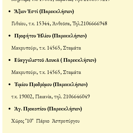
Ἄξιον Ἐστί (Παρεκκλήσιον)
Γυθείου, τ.κ. 15344, Ἀνθοῦσα, Τηλ.2106666948
Προφήτου Ἡλίου (Παρεκκλήσιον)
Μακρυπούρι, τ.κ. 14565, Σταμάτα
Εὐαγγελιστοῦ Λουκᾶ ( Παρεκκλήσιον)
Μακρυπούρι, τ.κ. 14565, Σταμάτα
Τιμίου Προδρόμου (Παρεκκλήσιον)
τ.κ. 19002, Παιανία, τηλ. 2106646049
Ἀγ. Προκοπίου (Παρεκκλήσιον)
Χῶρος "10" Πάρκο Ἀσπροπύργου