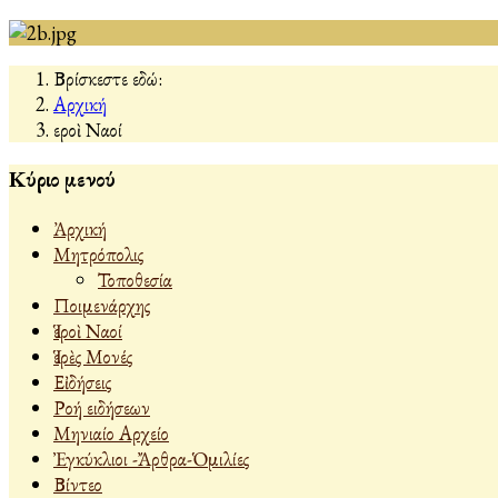
Βρίσκεστε εδώ:
Αρχική
Ἱεροὶ Ναοί
Κύριο μενού
Ἀρχική
Μητρόπολις
Τοποθεσία
Ποιμενάρχης
Ἱεροὶ Ναοί
Ἱερὲς Μονές
Εἰδήσεις
Ροή ειδήσεων
Μηνιαίο Αρχείο
Ἐγκύκλιοι -Ἄρθρα-Ὁμιλίες
Βίντεο