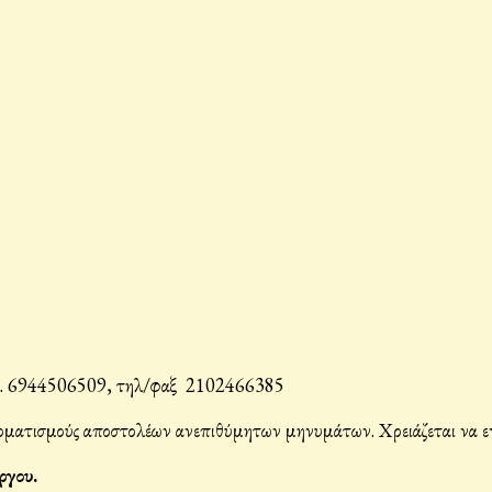
. 6944506509, τηλ/φαξ 2102466385
ματισμούς αποστολέων ανεπιθύμητων μηνυμάτων. Χρειάζεται να ενερ
ργου.