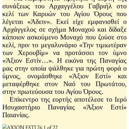
συνάξεως του Αρχαγγέλου Γαβριήλ στο
κελί των Καρυών του Αγίου Όρους που
λέγεται «Άδειν». Εκεί είχε εμφανισθεί ο
Αρχάγγελος σε σχήμα Μοναχού και δίδαξε
κάποιον ασκούμενο Μοναχό που ζούσε στο
κελί, πριν το μεγαλυνάριο «Την τιμιωτέραν
των Χερουβίμ» να προτάσσει τον ύμνο
«Άξιον Εστίν…». Η εικόνα της Παναγίας
μας στην οποία ψάλθηκε για πρώτη φορά ο
ύμνος, ονομάσθηκε «Άξιον Εστί» και
μεταφέρθηκε στον Ναό του Πρωτάτου,
στην πρωτεύουσα του Αγίου Όρους.
Επίκεντρο της εορτής αποτέλεσε το Ιερό
Ησυχαστήριο Παναγίας «Άξιον Εστί»
Παιανίας.