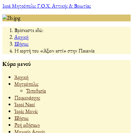
Ιερά Μητρόπολις Γ.Ο.Χ. Αττικής & Βοιωτίας
Βρίσκεστε εδώ:
Αρχική
Εἰδήσεις
Η εορτή του «Άξιον εστί» στην Παιανία
Κύριο μενού
Ἀρχική
Μητρόπολις
Τοποθεσία
Ποιμενάρχης
Ἱεροὶ Ναοί
Ἱερὲς Μονές
Εἰδήσεις
Ροή ειδήσεων
Μηνιαίο Αρχείο