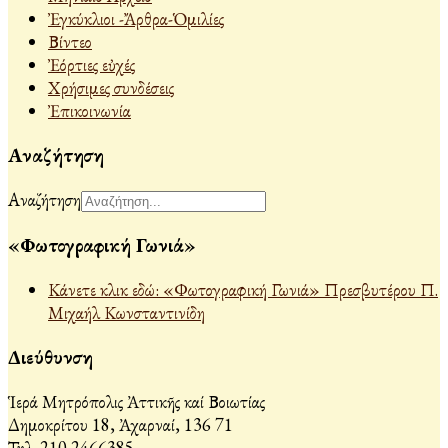
Ἐγκύκλιοι -Ἄρθρα-Ὁμιλίες
Βίντεο
Ἐόρτιες εὐχές
Χρήσιμες συνδέσεις
Ἐπικοινωνία
Αναζήτηση
Αναζήτηση
«Φωτογραφική Γωνιά»
Κάνετε κλικ εδώ: «Φωτογραφική Γωνιά» Πρεσβυτέρου Π.
Μιχαήλ Κωνσταντινίδη
Διεύθυνση
Ἱερά Μητρόπολις Ἀττικῆς καί Βοιωτίας
Δημοκρίτου 18, Ἀχαρναί, 136 71
Τηλ. 210 2466385