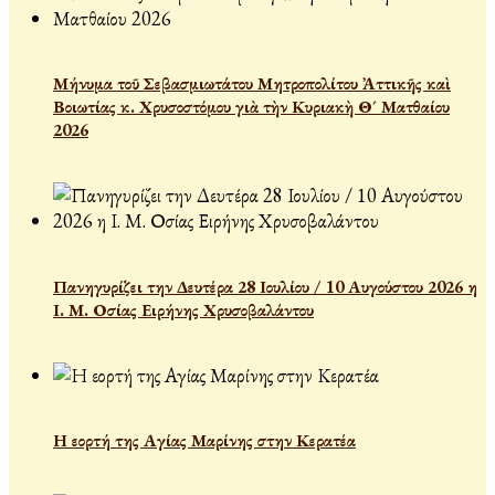
Μήνυμα τοῦ Σεβασμιωτάτου Μητροπολίτου Ἀττικῆς καὶ
Βοιωτίας κ. Χρυσοστόμου γιὰ τὴν Κυριακὴ Θ´ Ματθαίου
2026
Πανηγυρίζει την Δευτέρα 28 Ιουλίου / 10 Αυγούστου 2026 η
Ι. Μ. Οσίας Ειρήνης Χρυσοβαλάντου
Η εορτή της Αγίας Μαρίνης στην Κερατέα