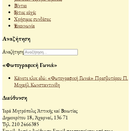
Βίντεο
Ἐόρτιες εὐχές
Χρήσιμες συνδέσεις
Ἐπικοινωνία
Αναζήτηση
Αναζήτηση
«Φωτογραφική Γωνιά»
Κάνετε κλικ εδώ: «Φωτογραφική Γωνιά» Πρεσβυτέρου Π.
Μιχαήλ Κωνσταντινίδη
Διεύθυνση
Ἱερά Μητρόπολις Ἀττικῆς καί Βοιωτίας
Δημοκρίτου 18, Ἀχαρναί, 136 71
Τηλ. 210 2466385
Email:
Αυτή η διεύθυνση Email προστατεύεται από τους