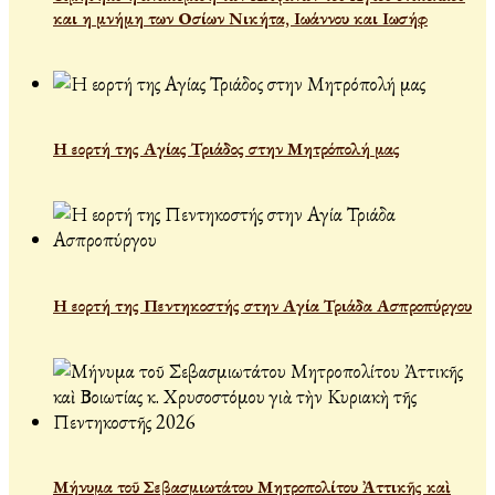
και η μνήμη των Οσίων Νικήτα, Ιωάννου και Ιωσήφ
Η εορτή της Αγίας Τριάδος στην Μητρόπολή μας
Η εορτή της Πεντηκοστής στην Αγία Τριάδα Ασπροπύργου
Μήνυμα τοῦ Σεβασμιωτάτου Μητροπολίτου Ἀττικῆς καὶ