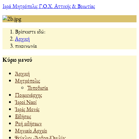
Ιερά Μητρόπολις Γ.Ο.Χ. Αττικής & Βοιωτίας
Βρίσκεστε εδώ:
Αρχική
Ἐπικοινωνία
Κύριο μενού
Ἀρχική
Μητρόπολις
Τοποθεσία
Ποιμενάρχης
Ἱεροὶ Ναοί
Ἱερὲς Μονές
Εἰδήσεις
Ροή ειδήσεων
Μηνιαίο Αρχείο
Ἐγκύκλιοι -Ἄρθρα-Ὁμιλίες