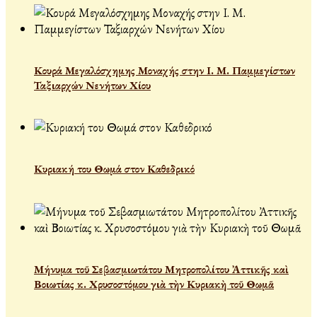
Κουρά Μεγαλόσχημης Μοναχής στην Ι. Μ. Παμμεγίστων
Ταξιαρχών Νενήτων Χίου
Κυριακή του Θωμά στον Καθεδρικό
Μήνυμα τοῦ Σεβασμιωτάτου Μητροπολίτου Ἀττικῆς καὶ
Βοιωτίας κ. Χρυσοστόμου γιὰ τὴν Κυριακὴ τοῦ Θωμᾶ