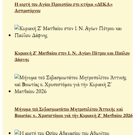
Η εορτή του Αγίου Προκοπίου στο κτήμα «ΔΕΚΑ»
Ασπροπύργου
Κυριακή Ζ' Ματθαίου στον Ι. Ν. Αγίων Πέτρου και Παύλου
Δάφνης
Μήνυμα τοῦ Σεβασμιωτάτου Μητροπολίτου Ἀττικῆς καὶ
Βοιωτίας κ. Χρυσοστόμου γιὰ τὴν Κυριακὴ Ζ΄ Ματθαίου 2026