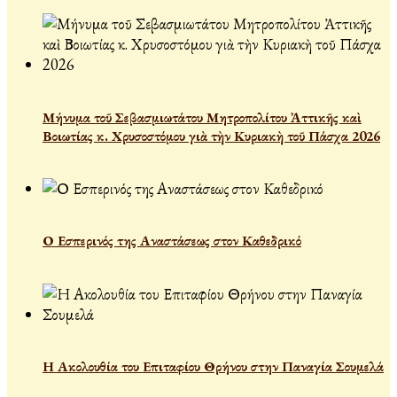
Μήνυμα τοῦ Σεβασμιωτάτου Μητροπολίτου Ἀττικῆς καὶ
Βοιωτίας κ. Χρυσοστόμου γιὰ τὴν Κυριακὴ τοῦ Πάσχα 2026
Ο Εσπερινός της Αναστάσεως στον Καθεδρικό
Η Ακολουθία του Επιταφίου Θρήνου στην Παναγία Σουμελά