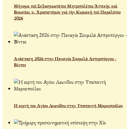
Μήνυμα τοῦ Σεβασμιωτάτου Μητροπολίτου Ἀττικῆς καὶ
Βοιωτίας κ. Χρυσοστόμου γιὰ τὴν Κυριακὴ τοῦ Παραλύτου
2026
Ανάσταση 2026 στην Παναγία Σουμελά Ασπροπύργου -
Βίντεο
Η εορτή του Αγίου Λεωνίδου στην Υπαπαντή Μαρκοπούλου