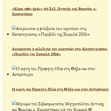
«Κύριε σῶσον ἡμᾶς» τοῦ Σεβ. Ἀττικῆς καὶ Βοιωτίας κ.
Χρυσοστόμου
Ακυρώνεται η φιλοξενία των κοριτσιών στις Κατασκηνώσεις
«Περιβόλι της Σουμελά 2026»
Η εορτή του Προφήτη Ηλία στη Θήβα και στον Ασπρόπυργο