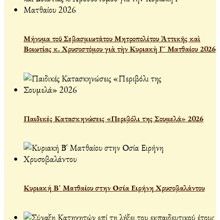
Μήνυμα τοῦ Σεβασμιωτάτου Μητροπολίτου Ἀττικῆς καὶ
Βοιωτίας κ. Χρυσοστόμου γιὰ τὴν Κυριακὴ Γ´ Ματθαίου 2026
Παιδικές Κατασκηνώσεις «Περιβόλι της Σουμελά» 2026
Κυριακή Β' Ματθαίου στην Οσία Ειρήνη Χρυσοβαλάντου