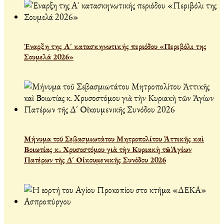
Έναρξη της Α´ κατασκηνωτικής περιόδου «Περιβόλι της
Σουμελά 2026»
Μήνυμα τοῦ Σεβασμιωτάτου Μητροπολίτου Ἀττικῆς καὶ
Βοιωτίας κ. Χρυσοστόμου γιὰ τὴν Κυριακὴ τῶν Ἁγίων
Πατέρων τῆς Δ´ Οἰκουμενικῆς Συνόδου 2026