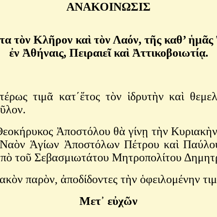
ΑΝΑΚΟΙΝΩΣΙΣ
τα τὸν Κλῆρον καὶ τὸν Λαόν, τῆς καθ’ ἡμᾶς
ἐν Ἀθήναις, Πειραιεῖ καὶ Ἀττικοβοιωτίᾳ.
έρως τιμᾶ κατ΄ἕτος τὸν ἱδρυτὴν καὶ θεμε
ῦλον.
εοκήρυκος Ἀποστόλου θὰ γίνῃ τὴν Κυριακὴν 29
ὸν Ναὸν Ἁγίων Ἀποστόλων Πέτρου καὶ Παύλ
ὑπὸ τοῦ Σεβασμιωτάτου Μητροπολίτου Δημητρ
κὸν παρὸν, ἀποδίδοντες τὴν ὁφειλομένην τι
Μετ᾿ εὐχῶν