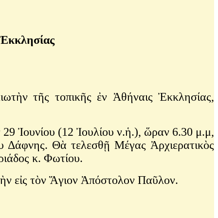
 Ἐκκλησίας
λιωτὴν τῆς τοπικῆς ἐν Ἀθήναις Ἐκκλησίας,
 Ἰουνίου (12 Ἰουλίου ν.ἡ.), ὥραν 6.30 μ.μ,
ου Δάφνης. Θὰ τελεσθῇ Μέγας Ἀρχιερατικὸς
ιάδος κ. Φωτίου.
μὴν εἰς τὸν Ἅγιον Ἀπόστολον Παῦλον.