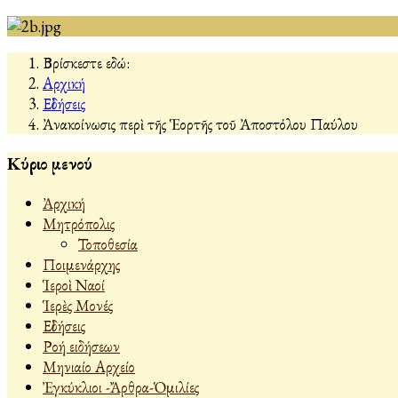
Βρίσκεστε εδώ:
Αρχική
Εἰδήσεις
Ἀνακοίνωσις περὶ τῆς Ἑορτῆς τοῦ Ἀποστόλου Παύλου
Κύριο μενού
Ἀρχική
Μητρόπολις
Τοποθεσία
Ποιμενάρχης
Ἱεροὶ Ναοί
Ἱερὲς Μονές
Εἰδήσεις
Ροή ειδήσεων
Μηνιαίο Αρχείο
Ἐγκύκλιοι -Ἄρθρα-Ὁμιλίες