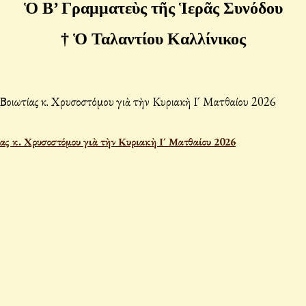
Ὁ Β’ Γραμματεὺς τῆς Ἱερᾶς Συνόδου
† Ὁ Ταλαντίου Καλλίνικος
ας κ. Χρυσοστόμου γιὰ τὴν Κυριακὴ Ι´ Ματθαίου 2026