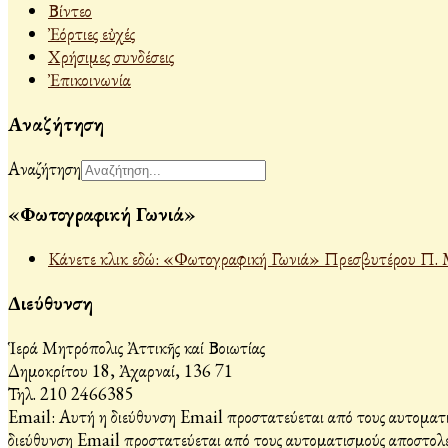
Βίντεο
Ἐόρτιες εὐχές
Χρήσιμες συνδέσεις
Ἐπικοινωνία
Αναζήτηση
Αναζήτηση
«Φωτογραφική Γωνιά»
Κάνετε κλικ εδώ: «Φωτογραφική Γωνιά» Πρεσβυτέρου Π. 
Διεύθυνση
Ἱερά Μητρόπολις Ἀττικῆς καί Βοιωτίας
Δημοκρίτου 18, Ἀχαρναί, 136 71
Τηλ. 210 2466385
Email:
Αυτή η διεύθυνση Email προστατεύεται από τους αυτοματι
διεύθυνση Email προστατεύεται από τους αυτοματισμούς αποστολέ