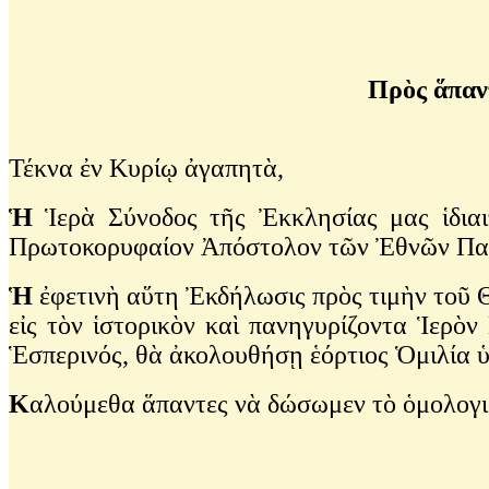
Πρὸς ἅπαν
Τέκνα ἐν Κυρίῳ ἀγαπητὰ,
Ἡ
Ἱερὰ Σύνοδος τῆς Ἐκκλησίας μας ἱδιαιτ
Πρωτοκορυφαίον Ἀπόστολον τῶν Ἐθνῶν Πα
Ἡ
ἐφετινὴ αὕτη Ἐκδήλωσις πρὸς τιμὴν τοῦ Θ
εἰς τὸν ἱστορικὸν καὶ πανηγυρίζοντα Ἱερ
Ἑσπερινός, θὰ ἀκολουθήσῃ ἑόρτιος Ὁμιλία 
Κ
αλούμεθα ἅπαντες νὰ δώσωμεν τὸ ὁμολογια