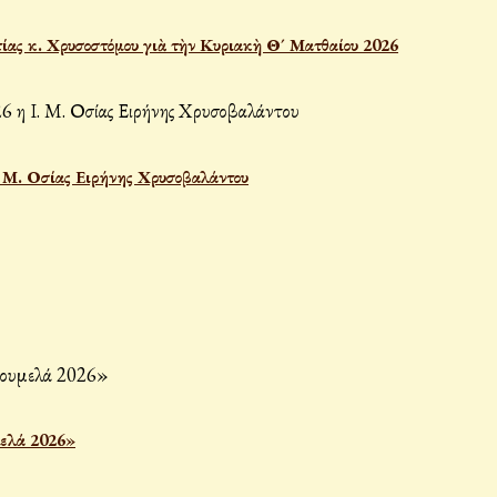
ίας κ. Χρυσοστόμου γιὰ τὴν Κυριακὴ Θ´ Ματθαίου 2026
Ι. Μ. Οσίας Ειρήνης Χρυσοβαλάντου
μελά 2026»