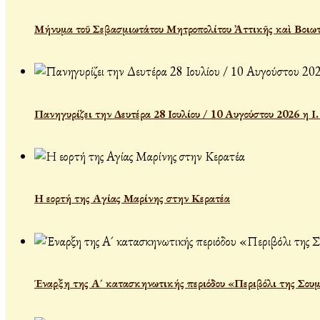
Μήνυμα τοῦ Σεβασμιωτάτου Μητροπολίτου Ἀττικῆς καὶ Βοιωτ
Πανηγυρίζει την Δευτέρα 28 Ιουλίου / 10 Αυγούστου 2026 η 
Η εορτή της Αγίας Μαρίνης στην Κερατέα
Έναρξη της Α´ κατασκηνωτικής περιόδου «Περιβόλι της Σου