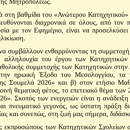
 της Μητροπόλεως.
στη βαθμίδα του «Ανώτερου Κατηχητικού» το
ευθύνονται διαχρονικά σε όλους, από τον π
σία με τον Εφημέριο, είναι να προσελκύσει 
ηλικίωση.
 συμβάλλουν ενθαρρύνοντας τη συμμετοχή των
η αλληλουχία του έργου των Κατηχητικών
θολικής συμμετοχής των Κατηχητικών στην 
 την ηρωική Έξοδο του Μεσολογγίου, τα π
της Σουμελά 2026» και β) στον ετήσιο Μα
οινή θεματική φέτος, το επετειακό θέμα των
». Σκοπός των ενεργειών είναι η ανάδειξη
ι πνευματικό γεγονός, ως ύστατη πράξη διε
ίας και συνεπώς, στη ζωή μας σήμερα, διδάσκο
 εκπροσώπους των Κατηχητικών Σχολείων α