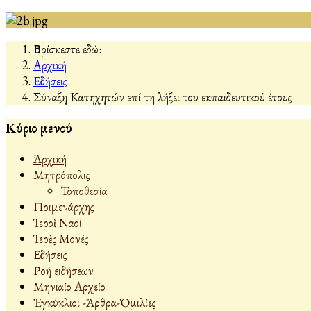
Βρίσκεστε εδώ:
Αρχική
Εἰδήσεις
Σύναξη Κατηχητών επί τη λήξει του εκπαιδευτικού έτους
Κύριο μενού
Ἀρχική
Μητρόπολις
Τοποθεσία
Ποιμενάρχης
Ἱεροὶ Ναοί
Ἱερὲς Μονές
Εἰδήσεις
Ροή ειδήσεων
Μηνιαίο Αρχείο
Ἐγκύκλιοι -Ἄρθρα-Ὁμιλίες