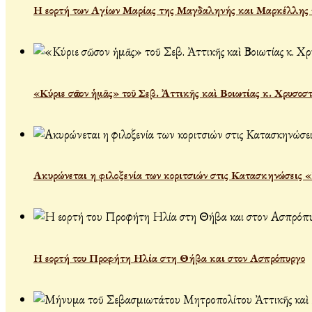
Η εορτή των Αγίων Μαρίας της Μαγδαληνής και Μαρκέλλης τ
«Κύριε σῶσον ἡμᾶς» τοῦ Σεβ. Ἀττικῆς καὶ Βοιωτίας κ. Χρυσοσ
Ακυρώνεται η φιλοξενία των κοριτσιών στις Κατασκηνώσεις 
Η εορτή του Προφήτη Ηλία στη Θήβα και στον Ασπρόπυργο