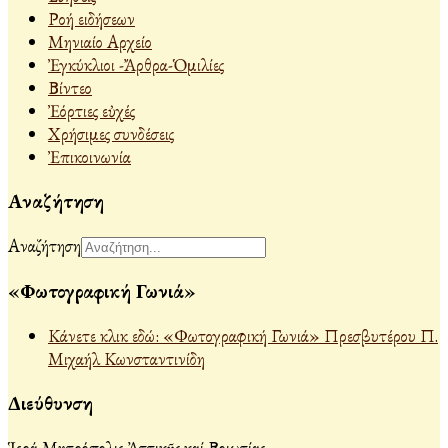
Ροή ειδήσεων
Μηνιαίο Αρχείο
Ἐγκύκλιοι -Ἄρθρα-Ὁμιλίες
Βίντεο
Ἐόρτιες εὐχές
Χρήσιμες συνδέσεις
Ἐπικοινωνία
Αναζήτηση
Αναζήτηση
«Φωτογραφική Γωνιά»
Κάνετε κλικ εδώ: «Φωτογραφική Γωνιά» Πρεσβυτέρου Π.
Μιχαήλ Κωνσταντινίδη
Διεύθυνση
Ἱερά Μητρόπολις Ἀττικῆς καί Βοιωτίας