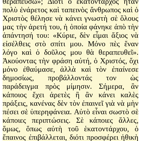
θεραπεύσω»; Διότι ὁ ἑκατόνταρχος ἦταν
πολὺ ἐνάρετος καὶ ταπεινὸς ἄνθρωπος καὶ ὁ
Χριστὸς θέλησε νὰ κάνει γνωστὴ σὲ ὅλους
μας τὴν ἀρετή του, ἡ ὁποία φάνηκε ἀπὸ τὴν
ἀπάντησή του: «Κύριε, δὲν εἶμαι ἄξιος νὰ
εἰσέλθεις στὸ σπίτι μου. Μόνο πὲς ἕναν
λόγο καὶ ὁ δοῦλος μου θὰ θεραπευθεῖ».
Ἀκούοντας τὴν φράση αὐτή, ὁ Χριστός, ὄχι
μόνο ἐθαύμασε, ἀλλὰ καὶ τὸν ἐπαίνεσε
δημοσίως, προβάλλοντάς τον ὡς
παράδειγμα πρὸς μίμησιν. Σήμερα, ἂν
κάποιος ἔχει ἀρετὲς ἢ ἂν κάνει καλὲς
πράξεις, κανένας δὲν τὸν ἐπαινεῖ γιὰ νὰ μὴν
πέσει σὲ ὑπερηφάνεια. Αὐτὸ εἶναι σωστὸ σὲ
κάποιες περιπτώσεις. Σὲ κάποιες ἄλλες,
ὅμως, ὅπως αὐτὴ τοῦ ἑκατοντάρχου, ὁ
ἔπαινος ἐπιβάλλεται, διότι προσφέρει ἠθικὴ