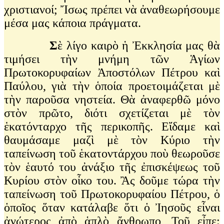
χριστιανοί; Ἴσως πρέπει νὰ ἀναθεωρήσουμε
μέσα μας κάποια πράγματα.
Σ
ὲ λίγο καιρὸ ἡ Ἐκκλησία μας θὰ
τιμήσει τὴν μνήμη τῶν Ἁγίων
Πρωτοκορυφαίων Ἀποστόλων Πέτρου καὶ
Παύλου, γιὰ τὴν ὁποία προετοιμάζεται μὲ
τὴν παροῦσα νηστεία. Θὰ ἀναφερθῶ μόνο
στὸν πρῶτο, διότι σχετίζεται μὲ τὸν
ἑκατόνταρχο τῆς περικοπῆς. Εἴδαμε καὶ
θαυμάσαμε μαζὶ μὲ τὸν Κύριο τὴν
ταπείνωση τοῦ ἑκατοντάρχου ποὺ θεωροῦσε
τὸν ἑαυτό του ἀνάξιο τῆς ἐπισκέψεως τοῦ
Κυρίου στὸν οἶκο του. Ἂς δοῦμε τώρα τὴν
ταπείνωση τοῦ Πρωτοκορυφαίου Πέτρου, ὁ
ὁποῖος ὅταν κατάλαβε ὅτι ὁ Ἰησοῦς εἶναι
ἀνώτερος ἀπὸ ἁπλὸ ἄνθρωπο, Τοῦ εἶπε: