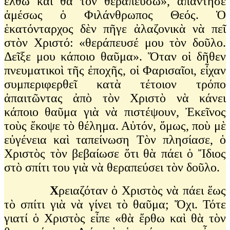
ἔλθω καὶ θὰ τὸν θεραπεύσω», ἀπάντησε
ἀμέσως ὁ Φιλάνθρωπος Θεός. Ὁ
ἑκατόνταρχος δὲν πῆγε ἀλαζονικὰ νὰ πεῖ
στὸν Χριστό: «θεράπευσέ μου τὸν δοῦλο.
Δεῖξε μου κάποιο θαῦμα». Ὅταν οἱ δῆθεν
πνευματικοὶ τῆς ἐποχῆς, οἱ Φαρισαῖοι, εἶχαν
συμπεριφερθεῖ κατὰ τέτοιον τρόπο
ἀπαιτῶντας ἀπὸ τὸν Χριστὸ νὰ κάνει
κάποιο θαῦμα γιὰ νὰ πιστέψουν, Ἐκεῖνος
τοὺς ἔκοψε τὸ θέλημα. Αὐτόν, ὅμως, ποὺ μὲ
εὐγένεια καὶ ταπείνωση Τὸν πλησίασε, ὁ
Χριστὸς τὸν βεβαίωσε ὅτι θὰ πάει ὁ Ἴδιος
στὸ σπίτι του γιὰ νὰ θεραπεύσει τὸν δοῦλο.
Χ
ρειαζόταν ὁ Χριστὸς νὰ πάει ἕως
τὸ σπίτι γιὰ νὰ γίνει τὸ θαῦμα; Ὄχι. Τότε
γιατί ὁ Χριστὸς εἶπε «θὰ ἔρθω καὶ θὰ τὸν