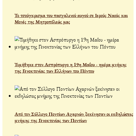
Το τσούγκρισμα του πασχαλινού αυγού σε Ιερούς Ναούς και
Μονές της Μητροπόλεώς μας
Τιμήθηκε στον Ασπρόπυργο η 19η Μαΐου - ημέρα μνήμης
της Γενοκτονίας των Ελλήνων του Πόντου
Από τον Σύλλογο Ποντίων Αχαρνών ξεκίνησαν οι εκδηλώσεις
μνήμης της Γενοκτονίας των Ποντίων