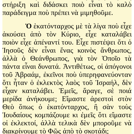
στήριξη καὶ διδάσκει ποιὸ εἶναι τὸ καλὸ
παράδειγμα ποὺ πρέπει νὰ μιμηθοῦμε.
Ὁ
ἑκατόνταρχος μὲ τὰ λίγα ποὺ εἶχε
ἀκούσει ἀπὸ τὸν Κύριο, εἶχε καταλάβει
ποιὸν εἶχε ἀπέναντί του. Εἶχε πιστέψει ὅτι ὁ
Ἰησοῦς δὲν εἶναι ἕνας κοινὸς ἄνθρωπος,
ἀλλὰ ὁ Θεάνθρωπος, γιὰ τὸν Ὁποῖο τὰ
πάντα εἶναι δυνατά. Ἀντιθέτως, οἱ ἀπόγονοι
τοῦ Ἀβραάμ, ἐκεῖνοι ποὺ ὑπερηφανεύονταν
ὅτι ἦταν ὁ ἐκλεκτὸς λαὸς τοῦ Ἰσραήλ, δὲν
εἶχαν καταλάβει. Ἐμεῖς, ἄραγε, σὲ ποιά
μερίδα ἀνήκουμε; Εἴμαστε ἀρεστοὶ στὸν
Θεὸ ὅπως ὁ ἑκατόνταρχος, ἢ σὰν τοὺς
Ἰουδαίους κομπάζουμε κι ἐμεῖς ὅτι εἴμαστε
οἱ ἐκλεκτοί, ἀλλὰ τελικὰ δὲν μποροῦμε νὰ
διακρίνουμε τὸ Φῶς ἀπὸ τὸ σκοτάδι;