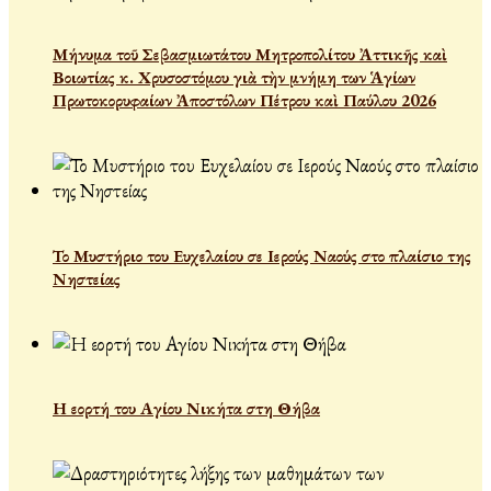
Μήνυμα τοῦ Σεβασμιωτάτου Μητροπολίτου Ἀττικῆς καὶ
Βοιωτίας κ. Χρυσοστόμου γιὰ τὴν μνήμη των Ἁγίων
Πρωτοκορυφαίων Ἀποστόλων Πέτρου καὶ Παύλου 2026
Το Μυστήριο του Ευχελαίου σε Ιερούς Ναούς στο πλαίσιο της
Νηστείας
Η εορτή του Αγίου Νικήτα στη Θήβα