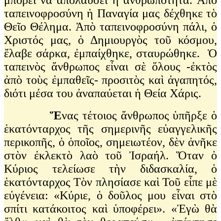
ταπεινοφροσύνη ἡ Παναγία μας δέχθηκε τὸ
Θεῖο Θέλημα. Ἀπὸ ταπεινοφροσύνη πάλι, ὁ
Χριστός μας, ὁ Δημιουργὸς τοῦ κόσμου,
ἔλαβε σάρκα, ἐμπαίχθηκε, σταυρώθηκε. Ὁ
ταπεινὸς ἄνθρωπος εἶναι σὲ ὅλους -ἐκτὸς
ἀπὸ τοὺς ἐμπαθεῖς- προσιτὸς καὶ ἀγαπητός,
διότι μέσα του ἀναπαύεται ἡ Θεία Χάρις.
Ἕ
νας τέτοιος ἄνθρωπος ὑπῆρξε ὁ
ἑκατόνταρχος τῆς σημερινῆς εὐαγγελικῆς
περικοπῆς, ὁ ὁποῖος, σημειωτέον, δὲν ἀνῆκε
στὸν ἐκλεκτὸ λαὸ τοῦ Ἰσραήλ. Ὅταν ὁ
Κύριος τελείωσε τὴν διδασκαλία, ὁ
ἑκατόνταρχος Τὸν πλησίασε καὶ Τοῦ εἶπε μὲ
εὐγένεια: «Κύριε, ὁ δοῦλος μου εἶναι στὸ
σπίτι κατάκοιτος καὶ ὑποφέρει». «Ἐγὼ θὰ