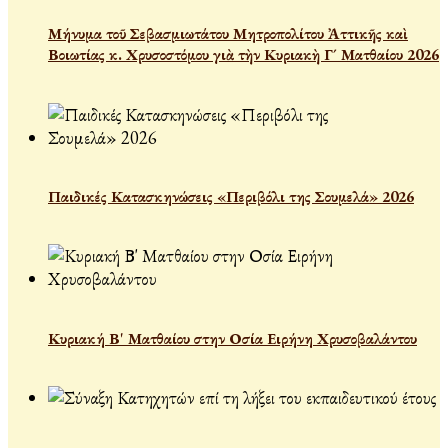
Μήνυμα τοῦ Σεβασμιωτάτου Μητροπολίτου Ἀττικῆς καὶ
Βοιωτίας κ. Χρυσοστόμου γιὰ τὴν Κυριακὴ Γ´ Ματθαίου 2026
Παιδικές Κατασκηνώσεις «Περιβόλι της Σουμελά» 2026
Κυριακή Β' Ματθαίου στην Οσία Ειρήνη Χρυσοβαλάντου