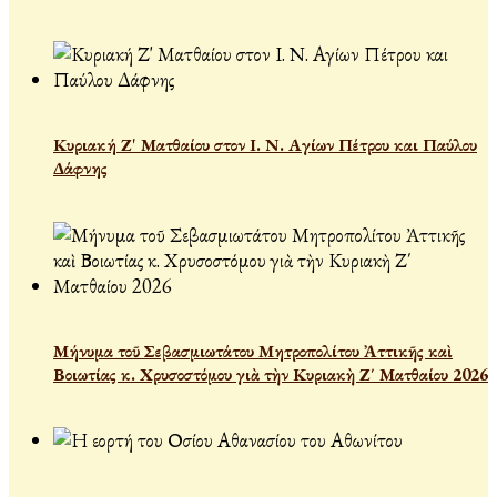
Κυριακή Ζ' Ματθαίου στον Ι. Ν. Αγίων Πέτρου και Παύλου
Δάφνης
Μήνυμα τοῦ Σεβασμιωτάτου Μητροπολίτου Ἀττικῆς καὶ
Βοιωτίας κ. Χρυσοστόμου γιὰ τὴν Κυριακὴ Ζ΄ Ματθαίου 2026