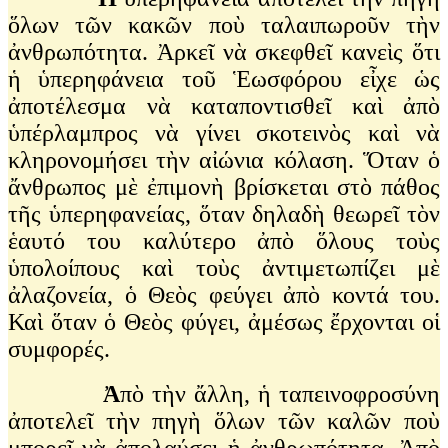
ὅλων τῶν κακῶν ποὺ ταλαιπωροῦν τὴν
ἀνθρωπότητα. Ἀρκεῖ νὰ σκεφθεῖ κανεὶς ὅτι
ἡ ὑπερηφάνεια τοῦ Ἑωσφόρου εἶχε ὡς
ἀποτέλεσμα νὰ καταποντισθεῖ καὶ ἀπὸ
ὑπέρλαμπρος νὰ γίνει σκοτεινὸς καὶ νὰ
κληρονομήσει τὴν αἰώνια κόλαση. Ὅταν ὁ
ἄνθρωπος μὲ ἐπιμονὴ βρίσκεται στὸ πάθος
τῆς ὑπερηφανείας, ὅταν δηλαδὴ θεωρεῖ τὸν
ἑαυτό του καλύτερο ἀπὸ ὅλους τοὺς
ὑπολοίπους καὶ τοὺς ἀντιμετωπίζει μὲ
ἀλαζονεία, ὁ Θεὸς φεύγει ἀπὸ κοντά του.
Καὶ ὅταν ὁ Θεὸς φύγει, ἀμέσως ἔρχονται οἱ
συμφορές.
Ἀ
πὸ τὴν ἄλλη, ἡ ταπεινοφροσύνη
ἀποτελεῖ τὴν πηγὴ ὅλων τῶν καλῶν ποὺ
μπορεῖ νὰ ἀπολαύσει ἡ ἀνθρωπότητα. Ἀπὸ