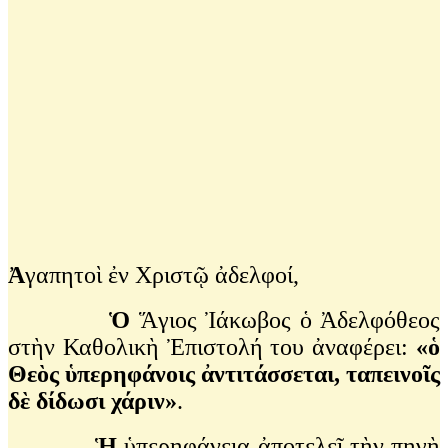
Ἀ
γαπητοὶ ἐν Χριστῷ ἀδελφοί,
Ὁ
Ἅγιος Ἰάκωβος ὁ Ἀδελφόθεος
στὴν Καθολικὴ Ἐπιστολή του ἀναφέρει:
«ὁ
Θεὸς ὑπερηφάνοις ἀντιτάσσεται, ταπεινοῖς
δὲ δίδωσι χάριν»
.
Ἡ
ὑπερηφάνεια ἀποτελεῖ τὴν πηγὴ