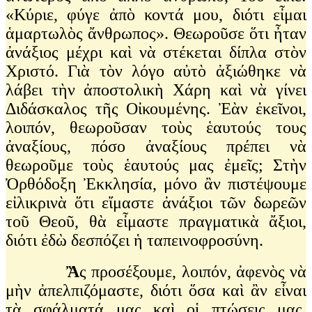
«Κύριε, φύγε ἀπὸ κοντά μου, διότι εἶμαι
ἁμαρτωλὸς ἄνθρωπος». Θεωροῦσε ὅτι ἦταν
ἀνάξιος μέχρι καὶ νὰ στέκεται δίπλα στὸν
Χριστό. Γιὰ τὸν λόγο αὐτὸ ἀξιώθηκε νὰ
λάβει τὴν ἀποστολικὴ Χάρη καὶ νὰ γίνει
Διδάσκαλος τῆς Οἰκουμένης. Ἐὰν ἐκεῖνοι,
λοιπόν, θεωροῦσαν τοὺς ἑαυτούς τους
ἀναξίους, πόσο ἀναξίους πρέπει νὰ
θεωροῦμε τοὺς ἑαυτούς μας ἐμεῖς; Στὴν
Ὀρθόδοξη Ἐκκλησία, μόνο ἂν πιστέψουμε
εἰλικρινὰ ὅτι εἴμαστε ἀνάξιοι τῶν δωρεῶν
τοῦ Θεοῦ, θὰ εἶμαστε πραγματικὰ ἄξιοι,
διότι ἐδὼ δεσπόζει ἡ ταπεινοφροσύνη.
Ἂ
ς προσέξουμε, λοιπόν, ἀφενὸς νὰ
μὴν ἀπελπιζόμαστε, διότι ὅσα καὶ ἂν εἶναι
τὰ σφάλματά μας καὶ οἱ πτώσεις μας,