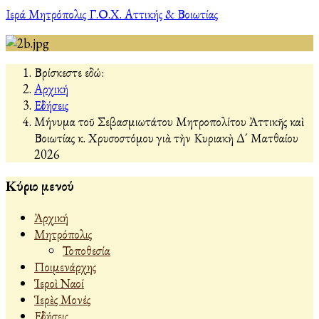
Ιερά Μητρόπολις Γ.Ο.Χ. Αττικής & Βοιωτίας
Βρίσκεστε εδώ:
Αρχική
Εἰδήσεις
Μήνυμα τοῦ Σεβασμιωτάτου Μητροπολίτου Ἀττικῆς καὶ
Βοιωτίας κ. Χρυσοστόμου γιὰ τὴν Κυριακὴ Δ´ Ματθαίου
2026
Κύριο μενού
Ἀρχική
Μητρόπολις
Τοποθεσία
Ποιμενάρχης
Ἱεροὶ Ναοί
Ἱερὲς Μονές
Εἰδήσεις