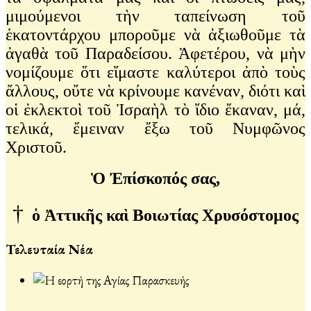
μιμούμενοι τὴν ταπείνωση τοῦ
ἑκατοντάρχου μποροῦμε νὰ ἀξιωθοῦμε τὰ
ἀγαθὰ τοῦ Παραδείσου. Ἀφετέρου, νὰ μὴν
νομίζουμε ὅτι εἴμαστε καλύτεροι ἀπὸ τοὺς
ἄλλους, οὔτε νὰ κρίνουμε κανέναν, διότι καὶ
οἱ ἐκλεκτοὶ τοῦ Ἰσραὴλ τὸ ἴδιο ἔκαναν, μά,
τελικά, ἔμειναν ἔξω τοῦ Νυμφῶνος
Χριστοῦ.
Ὁ Ἐπίσκοπός σας,
†
ὁ Ἀττικῆς καὶ Βοιωτίας Χρυσόστομος
Τελευταία Νέα