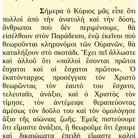
Σ
ήμερα ὁ Κύριος μᾶς εἶπε ὅτι
πολλοὶ ἀπὸ τὴν ἀνατολὴ καὶ τὴν δύση,
ἄνθρωποι ποὺ δὲν περιμένουμε, θὰ
εἰσέλθουν στὸν Παράδεισο, ἐνῷ ἐκεῖνοι ποὺ
θεωροῦνται κληρονόμοι τῶν Οὐρανῶν, θὰ
καταλήξουν στὸ σκοτάδι. Ἔχει πεῖ ἄλλωστε
καὶ ἀλλοῦ ὅτι «πολλοὶ ἔσονται πρῶτοι
ἔσχατοι καὶ οἱ ἔσχατοι πρῶτοι». Ὁ
ἑκατόνταρχος προσέγγισε τὸν Χριστὸ
θεωρῶντας τὸν ἑαυτό του ἔσχατο,
τελευταῖο, ἀνάξιο, καὶ ὁ Χριστὸς τὸν
τίμησε, τὸν ἀντέμειψε θεραπεύοντας
ἀμέσως τὸν δοῦλο του καὶ τὸν ὁμολόγησε
ἄξιο τῆς αἰώνιας ζωῆς. Ἐμεῖς πιστεύουμε
ὅτι εἴμαστε ἀνάξιοι, ἢ θεωροῦμε ὅτι ἔχουμε
καὶ δικαιώματα ἐπειδὴ εἴμαστε καλοὶ