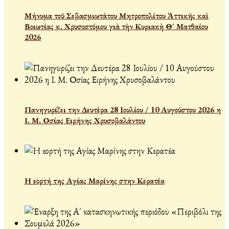
Μήνυμα τοῦ Σεβασμιωτάτου Μητροπολίτου Ἀττικῆς καὶ
Βοιωτίας κ. Χρυσοστόμου γιὰ τὴν Κυριακὴ Θ´ Ματθαίου
2026
Πανηγυρίζει την Δευτέρα 28 Ιουλίου / 10 Αυγούστου 2026 η
Ι. Μ. Οσίας Ειρήνης Χρυσοβαλάντου
Η εορτή της Αγίας Μαρίνης στην Κερατέα