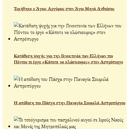
Τιμήθηκε ο Άγιος Αργύριος στον Άγιο Μηνά Ανθούσας
Κατάθεση ψυχής για την Γενοκτονία των Ελλήνων του
Πόντου το έργο «Κάποτε να κλώσκουμες» στον Ασπρόπυργο
Η απόδοση του Πάσχα στην Παναγία Σουμελά Ασπροπύργου