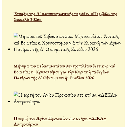
Έναρξη της Α´ κατασκηνωτικής περιόδου «Περιβόλι της
Σουμελά 2026»
Μήνυμα τοῦ Σεβασμιωτάτου Μητροπολίτου Ἀττικῆς καὶ
Βοιωτίας κ. Χρυσοστόμου γιὰ τὴν Κυριακὴ τῶν Ἁγίων
Πατέρων τῆς Δ´ Οἰκουμενικῆς Συνόδου 2026
Η εορτή του Αγίου Προκοπίου στο κτήμα «ΔΕΚΑ»
Ασπροπύργου