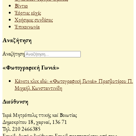
Βίντεο
Ἐόρτιες εὐχές
Χρήσιμες συνδέσεις
Ἐπικοινωνία
Αναζήτηση
Αναζήτηση
«Φωτογραφική Γωνιά»
Κάνετε κλικ εδώ: «Φωτογραφική Γωνιά» Πρεσβυτέρου Π.
Μιχαήλ Κωνσταντινίδη
Διεύθυνση
Ἱερά Μητρόπολις Ἀττικῆς καί Βοιωτίας
Δημοκρίτου 18, Ἀχαρναί, 136 71
Τηλ. 210 2466385
Email:
Αυτή η διεύθυνση Email προστατεύεται από τους