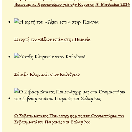
Βοιωτίας κ. Χρυσοστόμου γιὰ τὴν Κυριακὴ Δ´ Ματθαίου 2026
Η εορτή του «Άξιον εστί» στην Παιανία
Σύναξη Κληρικών στον Καθεδρικό
Ο Σεβασμιώτατος Ποιμενάρχης μας στα Ονομαστήρια του
Σεβασμιωτάτου Πειραιώς και Σαλαμίνος