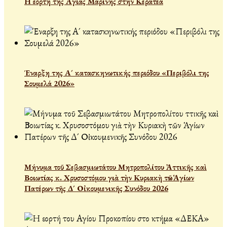
Η εορτή της Αγίας Μαρίνης στην Κερατέα
Έναρξη της Α´ κατασκηνωτικής περιόδου «Περιβόλι της
Σουμελά 2026»
Μήνυμα τοῦ Σεβασμιωτάτου Μητροπολίτου Ἀττικῆς καὶ
Βοιωτίας κ. Χρυσοστόμου γιὰ τὴν Κυριακὴ τῶν Ἁγίων
Πατέρων τῆς Δ´ Οἰκουμενικῆς Συνόδου 2026