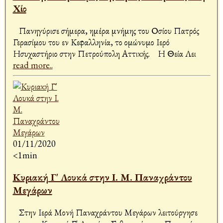
Χίο
Πανηγύρισε σήμερα, ημέρα μνήμης του Οσίου Πατρός
Γερασίμου του εν Κεφαλληνία, το ομώνυμο Ιερό
Ησυχαστήριο στην Πετρούπολη Αττικής. Η Θεία Λει
read more..
01/11/2020
<1min
Κυριακή Γ' Λουκά στην Ι. Μ. Παναχράντου
Μεγάρων
Στην Ιερά Μονή Παναχράντου Μεγάρων λειτούργησε