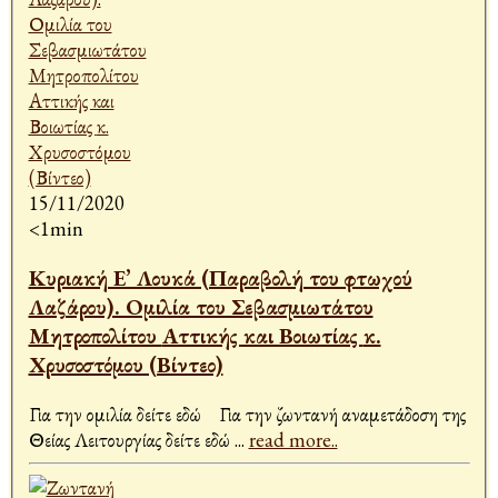
15/11/2020
<1min
Κυριακή Ε’ Λουκά (Παραβολή του φτωχού
Λαζάρου). Ομιλία του Σεβασμιωτάτου
Μητροπολίτου Αττικής και Βοιωτίας κ.
Χρυσοστόμου (Βίντεο)
Για την ομιλία δείτε εδώ Για την ζωντανή αναμετάδοση της
Θείας Λειτουργίας δείτε εδώ
...
read more..