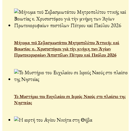
Μήνυμα τοῦ Σεβασμιωτάτου Μητροπολίτου Ἀττικῆς καὶ
Βοιωτίας κ. Χρυσοστόμου γιὰ τὴν μνήμη των Ἁγίων
Πρωτοκορυφαίων Ἀποστόλων Πέτρου καὶ Παύλου 2026
Το Μυστήριο του Ευχελαίου σε Ιερούς Ναούς στο πλαίσιο της
Νηστείας