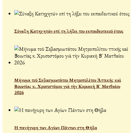
Σύναξη Κατηχητών επί τη λήξει του εκπαιδευτικού έτους
Μήνυμα τοῦ Σεβασμιωτάτου Μητροπολίτου Ἀττικῆς καὶ
Βοιωτίας κ. Χρυσοστόμου γιὰ τὴν Κυριακὴ Β´ Ματθαίου
2026
Η πανήγυρη των Αγίων Πάντων στη Θήβα