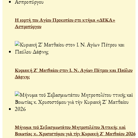
Η εορτή του Αγίου Προκοπίου στο κτήμα «ΔΕΚΑ»
Ασπροπύργου
Κυριακή Ζ' Ματθαίου στον Ι. Ν. Αγίων Πέτρου και Παύλου
Δάφνης
Μήνυμα τοῦ Σεβασμιωτάτου Μητροπολίτου Ἀττικῆς καὶ
Βοιωτίας κ. Χρυσοστόμου γιὰ τὴν Κυριακὴ Ζ΄ Ματθαίου 2026