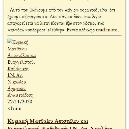
Αυτό που βιώνουμε από τον «άγιο» κορωνοϊό, είναι ότι
έχουμε «ξεπαγιάσει». Λέω «άγιο» διότι στα Άγια
απαγορεύεται να λιτανεύονται έξω στον κόσμο, ενώ
«αυτός» κυκλοφορεί ελεύθερα. Εννέα ολόκληρ
read more..
29/11/2020
<1min
Κυριακή Ματθαίου Αποστόλου και
Ευαγγελιστού, Καθεδρικός Ι.Ν. Αγ. Νικολάου