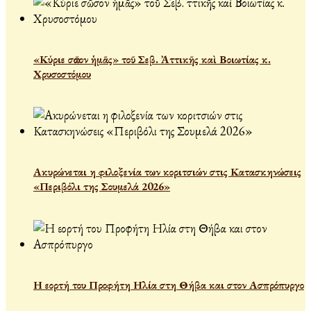
«Κύριε σῶσον ἡμᾶς» τοῦ Σεβ. Ἀττικῆς καὶ Βοιωτίας κ.
Χρυσοστόμου
Ακυρώνεται η φιλοξενία των κοριτσιών στις Κατασκηνώσεις
«Περιβόλι της Σουμελά 2026»
Η εορτή του Προφήτη Ηλία στη Θήβα και στον Ασπρόπυργο