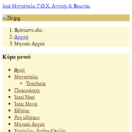
Ιερά Μητρόπολις Γ.Ο.Χ. Αττικής & Βοιωτίας
Βρίσκεστε εδώ:
Αρχική
Μηνιαίο Αρχείο
Κύριο μενού
Ἀρχική
Μητρόπολις
Τοποθεσία
Ποιμενάρχης
Ἱεροὶ Ναοί
Ἱερὲς Μονές
Εἰδήσεις
Ροή ειδήσεων
Μηνιαίο Αρχείο
Ἐγκύκλιοι -Ἄρθρα-Ὁμιλίες