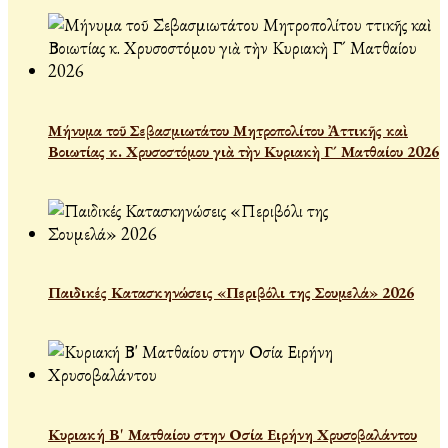
Μήνυμα τοῦ Σεβασμιωτάτου Μητροπολίτου Ἀττικῆς καὶ
Βοιωτίας κ. Χρυσοστόμου γιὰ τὴν Κυριακὴ Γ´ Ματθαίου 2026
Παιδικές Κατασκηνώσεις «Περιβόλι της Σουμελά» 2026
Κυριακή Β' Ματθαίου στην Οσία Ειρήνη Χρυσοβαλάντου