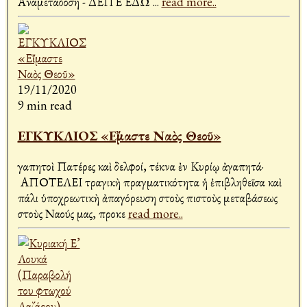
Αναμετάδοση - ΔΕΙΤΕ ΕΔΩ
...
read more..
19/11/2020
9 min read
ΕΓΚΥΚΛΙΟΣ «Εἴμαστε Ναὸς Θεοῦ»
Ἀγαπητοὶ Πατέρες καὶ Ἀδελφοί, τέκνα ἐν Κυρίῳ ἀγαπητά·
ΑΠΟΤΕΛΕΙ τραγικὴ πραγματικότητα ἡ ἐπιβληθεῖσα καὶ
πάλι ὑποχρεωτικὴ ἀπαγόρευση στοὺς πιστοὺς μεταβάσεως
στοὺς Ναούς μας, προκε
read more..