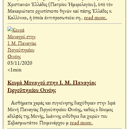
Χριστιανῶν Ἑλλάδος (Πατρίου Ἡμερολογίου), ὑπὸ τὸν
Μακαριώτατο Ἀρχιεπίσκοπο Ἀθηνῶν καὶ πάσης Ἑλλάδος κ.
Καλλίνικο, ἡ ὁποία ἀντιπροσωπεύει ση
...
read more..
03/11/2020
<1min
Κουρά Μοναχού στην Ι. Μ. Παναγίας
Γοργοϋπηκόου Οινόης
Αισθήματα χαράς και συγκίνησης διαχύθηκαν στην Ιερά
Μονή Παναγίας Γοργοϋπηκόου Οινόης, καθώς ο δόκιμος
αδελφός της Μονής, Ιωάννης ενδύθηκε δια χειρών του
Σεβασμιωτάτου Ποιμενάρχου μ
read more..