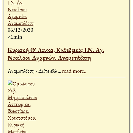
06/12/2020
<1min
Κυριακή Θ' Λουκά, Καθεδρικός Ι.Ν. Αγ.
Νικολάου Αχαρνών. Αναμετάδοση
Αναμετάδοση - Δείτε εδώ
...
read more..