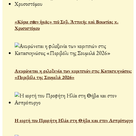
«Κύριε σῶσον ἡμᾶς» τοῦ Σεβ. Ἀττικῆς καὶ Βοιωτίας κ.
Χρυσοστόμου
Ακυρώνεται η φιλοξενία των κοριτσιών στις Κατασκηνώσεις
«Περιβόλι της Σουμελά 2026»
Η εορτή του Προφήτη Ηλία στη Θήβα και στον Ασπρόπυργο