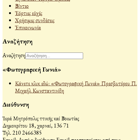
Βίντεο
Ἐόρτιες εὐχές
Χρήσιμες συνδέσεις
Ἐπικοινωνία
Αναζήτηση
Αναζήτηση
«Φωτογραφική Γωνιά»
Κάνετε κλικ εδώ: «Φωτογραφική Γωνιά» Πρεσβυτέρου Π.
Μιχαήλ Κωνσταντινίδη
Διεύθυνση
Ἱερά Μητρόπολις Ἀττικῆς καί Βοιωτίας
Δημοκρίτου 18, Ἀχαρναί, 136 71
Τηλ. 210 2466385
Email:
Αυτή η διεύθυνση Email προστατεύεται από τους