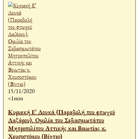
15/11/2020
<1min
Κυριακή Ε’ Λουκά (Παραβολή του φτωχού
Λαζάρου). Ομιλία του Σεβασμιωτάτου
Μητροπολίτου Αττικής και Βοιωτίας κ.
Χρυσοστόμου (Βίντεο)