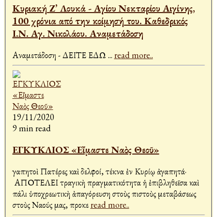
Κυριακή Ζ’ Λουκά - Αγίου Νεκταρίου Αιγίνης,
100 χρόνια από την κοίμησή του. Καθεδρικός
Ι.Ν. Αγ. Νικολάου. Αναμετάδοση
Αναμετάδοση - ΔΕΙΤΕ ΕΔΩ
...
read more..
19/11/2020
9 min read
ΕΓΚΥΚΛΙΟΣ «Εἴμαστε Ναὸς Θεοῦ»
Ἀγαπητοὶ Πατέρες καὶ Ἀδελφοί, τέκνα ἐν Κυρίῳ ἀγαπητά·
ΑΠΟΤΕΛΕΙ τραγικὴ πραγματικότητα ἡ ἐπιβληθεῖσα καὶ
πάλι ὑποχρεωτικὴ ἀπαγόρευση στοὺς πιστοὺς μεταβάσεως
στοὺς Ναούς μας, προκε
read more..