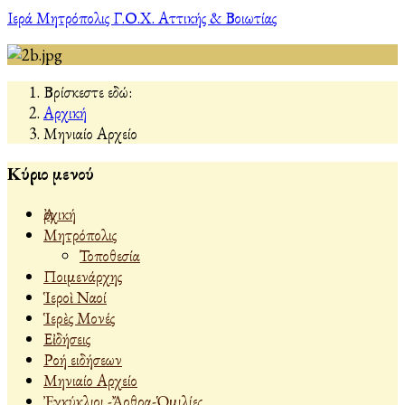
Ιερά Μητρόπολις Γ.Ο.Χ. Αττικής & Βοιωτίας
Βρίσκεστε εδώ:
Αρχική
Μηνιαίο Αρχείο
Κύριο μενού
Ἀρχική
Μητρόπολις
Τοποθεσία
Ποιμενάρχης
Ἱεροὶ Ναοί
Ἱερὲς Μονές
Εἰδήσεις
Ροή ειδήσεων
Μηνιαίο Αρχείο
Ἐγκύκλιοι -Ἄρθρα-Ὁμιλίες