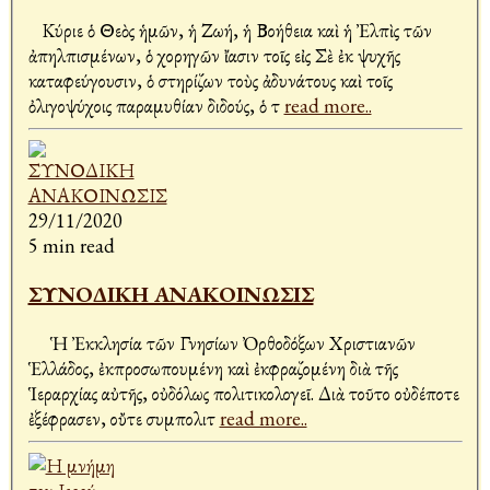
Κύριε ὁ Θεὸς ἡμῶν, ἡ Ζωή, ἡ Βοήθεια καὶ ἡ Ἐλπὶς τῶν
ἀπηλπισμένων, ὁ χορηγῶν ἴασιν τοῖς εἰς Σὲ ἐκ ψυχῆς
καταφεύγουσιν, ὁ στηρίζων τοὺς ἀδυνάτους καὶ τοῖς
ὀλιγοψύχοις παραμυθίαν διδούς, ὁ τ
read more..
29/11/2020
5 min read
ΣΥΝΟΔΙΚΗ ΑΝΑΚΟΙΝΩΣΙΣ
Ἡ Ἐκκλησία τῶν Γνησίων Ὀρθοδόξων Χριστιανῶν
Ἑλλάδος, ἐκπροσωπουμένη καὶ ἐκφραζομένη διὰ τῆς
Ἱεραρχίας αὐτῆς, οὐδόλως πολιτικολογεῖ. Διὰ τοῦτο οὐδέποτε
ἐξέφρασεν, οὔτε συμπολιτ
read more..