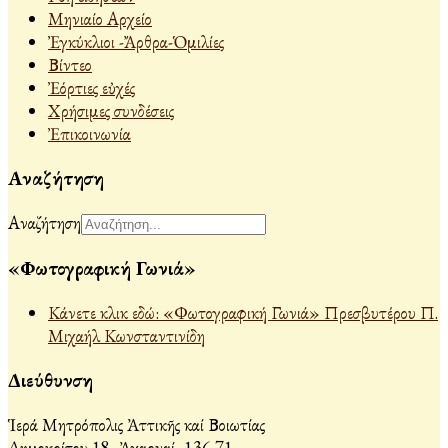
Μηνιαίο Αρχείο
Ἐγκύκλιοι -Ἄρθρα-Ὁμιλίες
Βίντεο
Ἐόρτιες εὐχές
Χρήσιμες συνδέσεις
Ἐπικοινωνία
Αναζήτηση
Αναζήτηση
«Φωτογραφική Γωνιά»
Κάνετε κλικ εδώ: «Φωτογραφική Γωνιά» Πρεσβυτέρου Π.
Μιχαήλ Κωνσταντινίδη
Διεύθυνση
Ἱερά Μητρόπολις Ἀττικῆς καί Βοιωτίας
Δημοκρίτου 18, Ἀχαρναί, 136 71