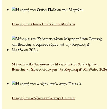
Η εορτή του Οσίου Παϊσίου του Μεγάλου
Μήνυμα τοῦ Σεβασμιωτάτου Μητροπολίτου Ἀττικῆς καὶ
Βοιωτίας κ. Χρυσοστόμου γιὰ τὴν Κυριακὴ Δ´ Ματθαίου 2026
Η εορτή του «Άξιον εστί» στην Παιανία