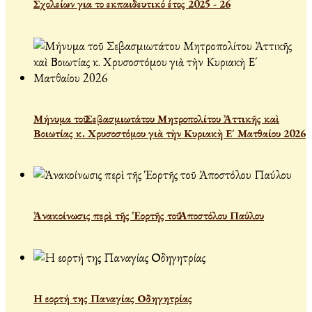
Σχολείων για το εκπαιδευτικό έτος 2025 - 26
Μήνυμα τοῦ Σεβασμιωτάτου Μητροπολίτου Ἀττικῆς καὶ
Βοιωτίας κ. Χρυσοστόμου γιὰ τὴν Κυριακὴ Ε´ Ματθαίου 2026
Ἀνακοίνωσις περὶ τῆς Ἑορτῆς τοῦ Ἀποστόλου Παύλου
Η εορτή της Παναγίας Οδηγητρίας