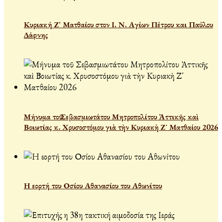
Κυριακή Ζ' Ματθαίου στον Ι. Ν. Αγίων Πέτρου και Παύλου
Δάφνης
Μήνυμα τοῦ Σεβασμιωτάτου Μητροπολίτου Ἀττικῆς καὶ
Βοιωτίας κ. Χρυσοστόμου γιὰ τὴν Κυριακὴ Ζ΄ Ματθαίου 2026
Η εορτή του Οσίου Αθανασίου του Αθωνίτου