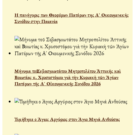
Η πανήγυρις των Θεοφόρων Πατέρων της Α' Οικουμενικής
Συνόδου στην Παιανία
Μήνυμα τοῦ Σεβασμιωτάτου Μητροπολίτου Ἀττικῆς καὶ
Βοιωτίας κ. Χρυσοστόμου γιὰ τὴν Κυριακὴ τῶν Ἁγίων
Πατέρων τῆς Α´ Οἰκουμενικῆς Συνόδου 2026
Τιμήθηκε ο Άγιος Αργύριος στον Άγιο Μηνά Ανθούσας