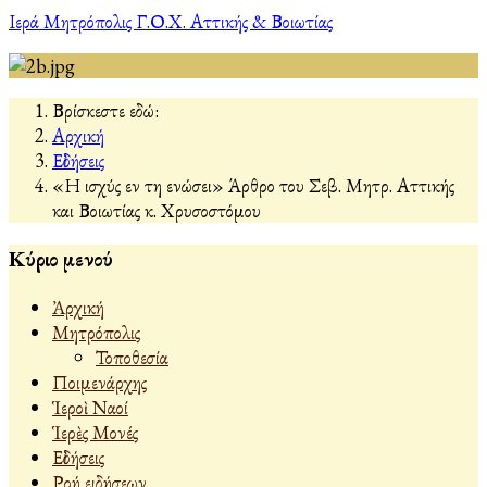
Ιερά Μητρόπολις Γ.Ο.Χ. Αττικής & Βοιωτίας
Βρίσκεστε εδώ:
Αρχική
Εἰδήσεις
«Η ισχύς εν τη ενώσει» Άρθρο του Σεβ. Μητρ. Αττικής
και Βοιωτίας κ. Χρυσοστόμου
Κύριο μενού
Ἀρχική
Μητρόπολις
Τοποθεσία
Ποιμενάρχης
Ἱεροὶ Ναοί
Ἱερὲς Μονές
Εἰδήσεις
Ροή ειδήσεων