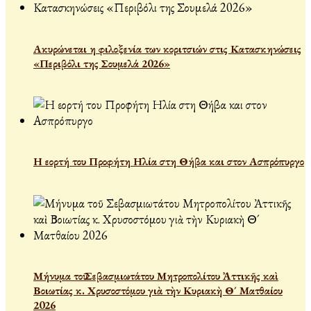
Ακυρώνεται η φιλοξενία των κοριτσιών στις Κατασκηνώσεις
«Περιβόλι της Σουμελά 2026»
Η εορτή του Προφήτη Ηλία στη Θήβα και στον Ασπρόπυργο
Μήνυμα τοῦ Σεβασμιωτάτου Μητροπολίτου Ἀττικῆς καὶ
Βοιωτίας κ. Χρυσοστόμου γιὰ τὴν Κυριακὴ Θ´ Ματθαίου
2026