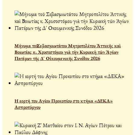
Μήνυμα τοῦ Σεβασμιωτάτου Μητροπολίτου Ἀττικῆς καὶ
Βοιωτίας κ. Χρυσοστόμου γιὰ τὴν Κυριακὴ τῶν Ἁγίων
Πατέρων τῆς Δ´ Οἰκουμενικῆς Συνόδου 2026
Η εορτή του Αγίου Προκοπίου στο κτήμα «ΔΕΚΑ»
Ασπροπύργου