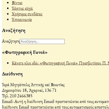
Βίντεο
Ἐόρτιες εὐχές
Χρήσιμες συνδέσεις
Ἐπικοινωνία
Αναζήτηση
Αναζήτηση
«Φωτογραφική Γωνιά»
Κάνετε κλικ εδώ: «Φωτογραφική Γωνιά» Πρεσβυτέρου Π. 
Διεύθυνση
Ἱερά Μητρόπολις Ἀττικῆς καί Βοιωτίας
Δημοκρίτου 18, Ἀχαρναί, 136 71
Τηλ. 210 2466385
Email:
Αυτή η διεύθυνση Email προστατεύεται από τους αυτοματι
διεύθυνση Email προστατεύεται από τους αυτοματισμούς αποστολέ