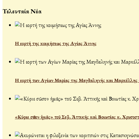
Τελευταία Νέα
Η εορτή της κοιμήσεως της Αγίας Άννης
Η εορτή των Αγίων Μαρίας της Μαγδαληνής και Μαρκέλλης τ
«Κύριε σῶσον ἡμᾶς» τοῦ Σεβ. Ἀττικῆς καὶ Βοιωτίας κ. Χρυσοσ