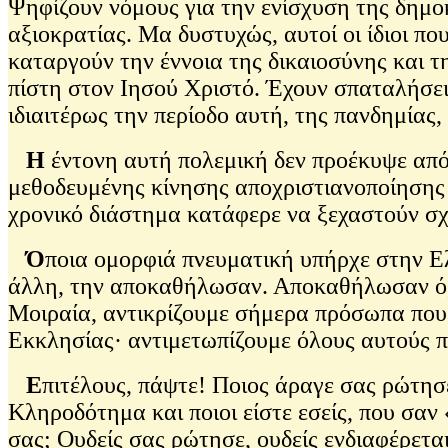
Ψηφίζουν νόμους για την ενίσχυση της δημοκ
αξιοκρατίας. Μα δυστυχώς, αυτοί οι ίδιοι πο
καταργούν την έννοια της δικαιοσύνης και
πίστη στον Ιησού Χριστό. Έχουν σπαταλήσει
ιδιαιτέρως την περίοδο αυτή, της πανδημίας,
Η
έντονη αυτή πολεμική δεν προέκυψε από 
μεθοδευμένης κίνησης αποχριστιανοποίησης τ
χρονικό διάστημα κατάφερε να ξεχαστούν σχ
Ό
ποια ομορφιά πνευματική υπήρχε στην Ελ
άλλη, την αποκαθήλωσαν. Αποκαθήλωσαν ό,τ
Μοιραία, αντικρίζουμε σήμερα πρόσωπα που 
Εκκλησίας· αντιμετωπίζουμε όλους αυτούς π
Ε
πιτέλους, πάψτε! Ποιος άραγε σας ρώτησ
Κληροδότημα και ποιοι είστε εσείς, που σα
σας; Ουδείς σας ρώτησε, ουδείς ενδιαφέρετα