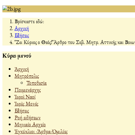
Βρίσκεστε εδώ:
Αρχική
Εἰδήσεις
"Ζει Κύριος ο Θεός!"Άρθρο του Σεβ. Μητρ. Αττικής και Βοι
Κύριο μενού
Ἀρχική
Μητρόπολις
Τοποθεσία
Ποιμενάρχης
Ἱεροὶ Ναοί
Ἱερὲς Μονές
Εἰδήσεις
Ροή ειδήσεων
Μηνιαίο Αρχείο
Ἐγκύκλιοι -Ἄρθρα-Ὁμιλίες