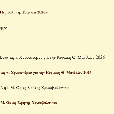
«Περιβόλι της Σουμελά 2026»
ίας κ. Χρυσοστόμου γιὰ τὴν Κυριακὴ Θ´ Ματθαίου 2026
Ι. Μ. Οσίας Ειρήνης Χρυσοβαλάντου