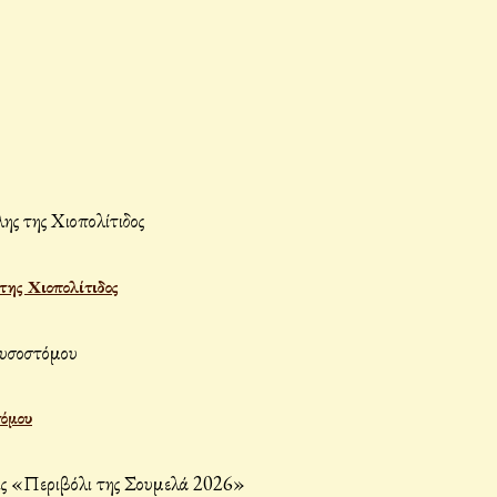
ης Χιοπολίτιδος
τόμου