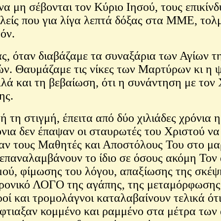
να μη σέβονται τον Κύριο Ιησού, τους επικίνδ
λείς που για λίγα λεπτά δόξας στα ΜΜΕ, τολ
τόν.
ίας, όταν διαβάζαμε τα συναξάρια των Αγίων τ
ών. Θαυμάζαμε τις νίκες των Μαρτύρων κι η 
λά και τη βεβαίωση, ότι η συνάντηση με τον 
ης.
ή τη στιγμή, έπειτα από δύο χιλιάδες χρόνια 
όνια δεν έπαψαν οι σταυρωτές του Χριστού να
ν τους Μαθητές και Αποστόλους Του στο μα
 επαναλαμβάνουν το ίδιο σε όσους ακόμη Τον 
μού, φίμωσης του λόγου, απαξίωσης της σκέψ
αχρονικό ΛΟΓΟ της αγάπης, της μεταμόρφωσης, 
ροί και τρομολάγνοι καταλαβαίνουν τελικά ότι
έφτιαξαν κομμένο και ραμμένο στα μέτρα τω