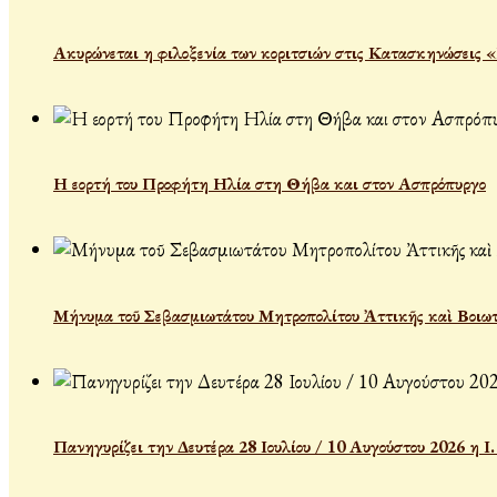
Ακυρώνεται η φιλοξενία των κοριτσιών στις Κατασκηνώσεις 
Η εορτή του Προφήτη Ηλία στη Θήβα και στον Ασπρόπυργο
Μήνυμα τοῦ Σεβασμιωτάτου Μητροπολίτου Ἀττικῆς καὶ Βοιωτ
Πανηγυρίζει την Δευτέρα 28 Ιουλίου / 10 Αυγούστου 2026 η 