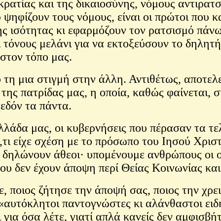
ρατίας και της δικαιοσύνης, νόμους αντιρατσι
υ ψηφίζουν τους νόμους, είναι οι πρώτοι που 
 της ισότητας κι εφαρμόζουν τον ρατσισμό π
 τόνους μελάνι για να εκτοξεύσουν το δηλητή
 στον τόπο μας.
τη μια στιγμή στην άλλη. Αντιθέτως, αποτελ
ης πατρίδας μας, η οποία, καθώς φαίνεται, σ
εδόν τα πάντα.
λάδα μας, οι κυβερνήσεις που πέρασαν τα τελ
ι είχε σχέση με το πρόσωπο του Ιησού Χριστ
δηλώνουν άθεοι· υπομένουμε ανθρώπους οι οπ
ου δεν έχουν άποψη περί Θείας Κοινωνίας κα
ε, ποιος ζήτησε την άποψή σας, ποιος την χρ
ν «αυτόκλητοι παντογνώστες κι αλάνθαστοι ει
ι για όσα λέτε, γιατί απλά κανείς δεν αμφισβ