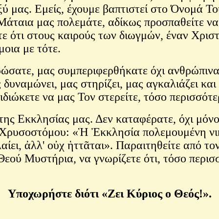
ξύ μας. Εμείς, έχουμε βαπτιστεί στο Όνομά Το
; Μάταια μας πολεμάτε, αδίκως προσπαθείτε να
ζετε ότι στους καιρούς των διωγμών, έναν Χρι
μοια με τότε.
ώσατε, μας συμπεριφερθήκατε όχι ανθρώπινα, 
ς δυναμώνει, μας στηρίζει, μας αγκαλιάζει και
πιδιώκετε να μας Τον στερείτε, τόσο περισσότε
της Εκκλησίας μας. Δεν καταφέρατε, όχι μόνο
Χρυσοστόμου: «Ἡ Ἐκκλησία πολεμουμένη νικᾶ
αίει, ἀλλ' οὐχ ἡττᾶται». Παραιτηθείτε από το
 Θεού Μυστήρια, να γνωρίζετε ότι, τόσο περισ
Υποχωρήστε διότι «Ζει Κύριος ο Θεός!».