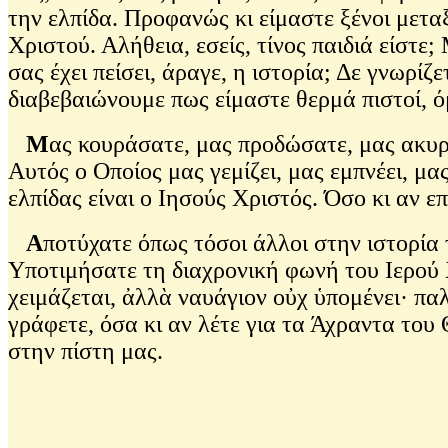
την ελπίδα. Προφανώς κι είμαστε ξένοι μετα
Χριστού. Αλήθεια, εσείς, τίνος παιδιά είστε
σας έχει πείσει, άραγε, η ιστορία; Δε γνωρί
διαβεβαιώνουμε πως είμαστε θερμά πιστοί, ό
Μ
ας κουράσατε, μας προδώσατε, μας ακυρ
Αυτός ο Οποίος μας γεμίζει, μας εμπνέει, μα
ελπίδας είναι ο Ιησούς Χριστός. Όσο κι αν ε
Α
ποτύχατε όπως τόσοι άλλοι στην ιστορία 
Υποτιμήσατε τη διαχρονική φωνή του Ιερού 
χειμάζεται, ἀλλὰ ναυάγιον οὐχ ὑπομένει· παλ
γράφετε, όσα κι αν λέτε για τα Άχραντα του
στην πίστη μας.