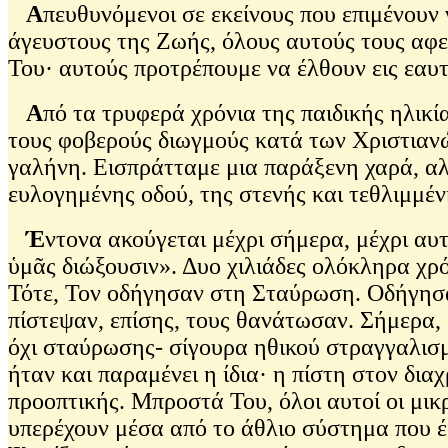
Α
πευθυνόμενοι σε εκείνους που επιμένουν 
άγευστους της Ζωής, όλους αυτούς τους αφε
Του· αυτούς προτρέπουμε να έλθουν εις εαυ
Α
πό τα τρυφερά χρόνια της παιδικής ηλικ
τους φοβερούς διωγμούς κατά των Χριστιαν
γαλήνη. Εισπράτταμε μια παράξενη χαρά, αλ
ευλογημένης οδού, της στενής και τεθλιμμέν
Έ
ντονα ακούγεται μέχρι σήμερα, μέχρι αυτ
ὑμᾶς διώξουσιν». Δυο χιλιάδες ολόκληρα χρ
Τότε, Τον οδήγησαν στη Σταύρωση. Οδήγησα
πίστεψαν, επίσης, τους θανάτωσαν. Σήμερα,
όχι σταύρωσης- σίγουρα ηθικού στραγγαλισ
ήταν και παραμένει η ίδια· η πίστη στον δι
προοπτικής. Μπροστά Του, όλοι αυτοί οι μικ
υπερέχουν μέσα από το άθλιο σύστημα που 