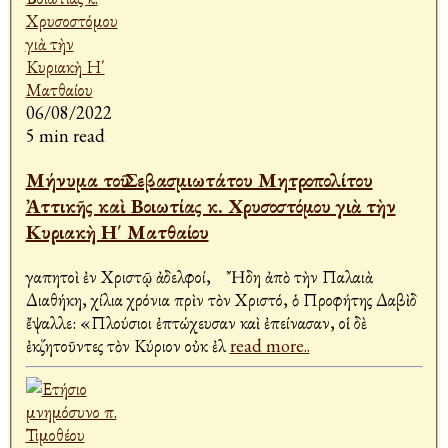
06/08/2022
5 min read
Μήνυμα τοῦ Σεβασμιωτάτου Μητροπολίτου
Ἀττικῆς καὶ Βοιωτίας κ. Χρυσοστόμου γιὰ τὴν
Κυριακὴ Η΄ Ματθαίου
Ἀγαπητοὶ ἐν Χριστῷ ἀδελφοί, Ἤδη ἀπὸ τὴν Παλαιὰ
Διαθήκη, χίλια χρόνια πρὶν τὸν Χριστό, ὁ Προφήτης Δαβὶδ
ἔψαλλε: «Πλούσιοι ἐπτώχευσαν καὶ ἐπείνασαν, οἱ δὲ
ἐκζητοῦντες τὸν Κύριον οὐκ ἐλ
read more..