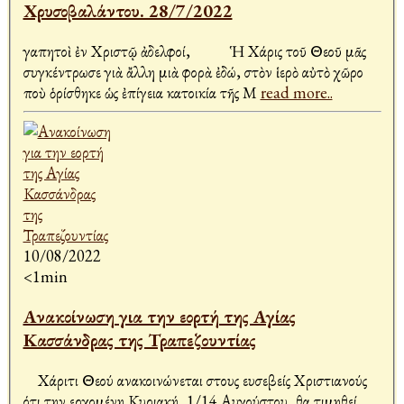
Χρυσοβαλάντου. 28/7/2022
Ἀγαπητοὶ ἐν Χριστῷ ἀδελφοί, Ἡ Χάρις τοῦ Θεοῦ μᾶς
συγκέντρωσε γιὰ ἄλλη μιὰ φορὰ ἐδώ, στὸν ἱερὸ αὐτὸ χῶρο
ποὺ ὁρίσθηκε ὡς ἐπίγεια κατοικία τῆς Μ
read more..
10/08/2022
<1min
Ανακοίνωση για την εορτή της Αγίας
Κασσάνδρας της Τραπεζουντίας
Χάριτι Θεού ανακοινώνεται στους ευσεβείς Χριστιανούς
ότι την ερχομένη Κυριακή, 1/14 Αυγούστου, θα τιμηθεί