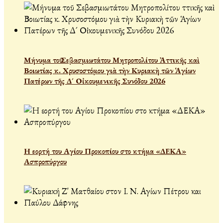
Μήνυμα τοῦ Σεβασμιωτάτου Μητροπολίτου Ἀττικῆς καὶ
Βοιωτίας κ. Χρυσοστόμου γιὰ τὴν Κυριακὴ τῶν Ἁγίων
Πατέρων τῆς Δ´ Οἰκουμενικῆς Συνόδου 2026
Η εορτή του Αγίου Προκοπίου στο κτήμα «ΔΕΚΑ»
Ασπροπύργου