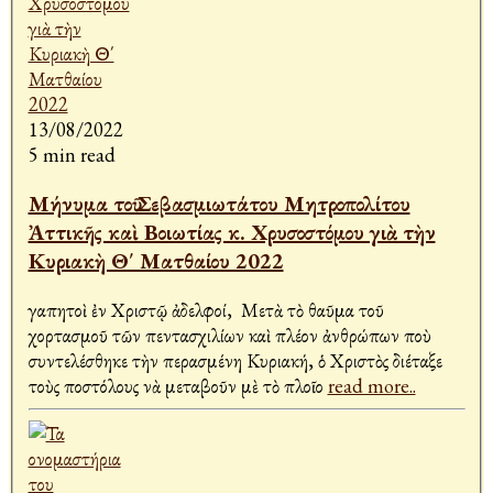
13/08/2022
5 min read
Μήνυμα τοῦ Σεβασμιωτάτου Μητροπολίτου
Ἀττικῆς καὶ Βοιωτίας κ. Χρυσοστόμου γιὰ τὴν
Κυριακὴ Θ΄ Ματθαίου 2022
Ἀγαπητοὶ ἐν Χριστῷ ἀδελφοί, Μετὰ τὸ θαῦμα τοῦ
χορτασμοῦ τῶν πεντασχιλίων καὶ πλέον ἀνθρώπων ποὺ
συντελέσθηκε τὴν περασμένη Κυριακή, ὁ Χριστὸς διέταξε
τοὺς Ἀποστόλους νὰ μεταβοῦν μὲ τὸ πλοῖο
read more..