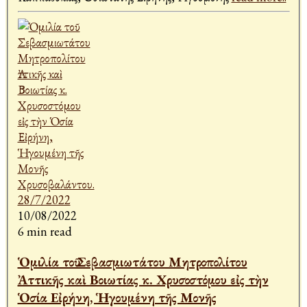
10/08/2022
6 min read
Ὁμιλία τοῦ Σεβασμιωτάτου Μητροπολίτου
Ἀττικῆς καὶ Βοιωτίας κ. Χρυσοστόμου εἰς τὴν
Ὁσία Εἰρήνη, Ἡγουμένη τῆς Μονῆς