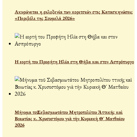
Ακυρώνεται η φιλοξενία των κοριτσιών στις Κατασκηνώσεις
«Περιβόλι της Σουμελά 2026»
Η εορτή του Προφήτη Ηλία στη Θήβα και στον Ασπρόπυργο
Μήνυμα τοῦ Σεβασμιωτάτου Μητροπολίτου Ἀττικῆς καὶ
Βοιωτίας κ. Χρυσοστόμου γιὰ τὴν Κυριακὴ Θ´ Ματθαίου
2026