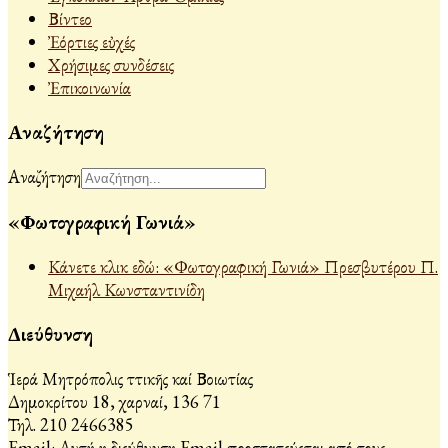
Βίντεο
Ἐόρτιες εὐχές
Χρήσιμες συνδέσεις
Ἐπικοινωνία
Αναζήτηση
Αναζήτηση
«Φωτογραφική Γωνιά»
Κάνετε κλικ εδώ: «Φωτογραφική Γωνιά» Πρεσβυτέρου Π.
Μιχαήλ Κωνσταντινίδη
Διεύθυνση
Ἱερά Μητρόπολις Ἀττικῆς καί Βοιωτίας
Δημοκρίτου 18, Ἀχαρναί, 136 71
Τηλ. 210 2466385
Email:
Αυτή η διεύθυνση Email προστατεύεται από τους