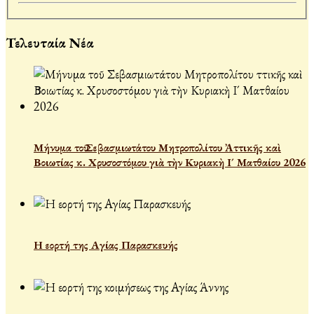
Τελευταία Νέα
Μήνυμα τοῦ Σεβασμιωτάτου Μητροπολίτου Ἀττικῆς καὶ
Βοιωτίας κ. Χρυσοστόμου γιὰ τὴν Κυριακὴ Ι´ Ματθαίου 2026
Η εορτή της Αγίας Παρασκευής