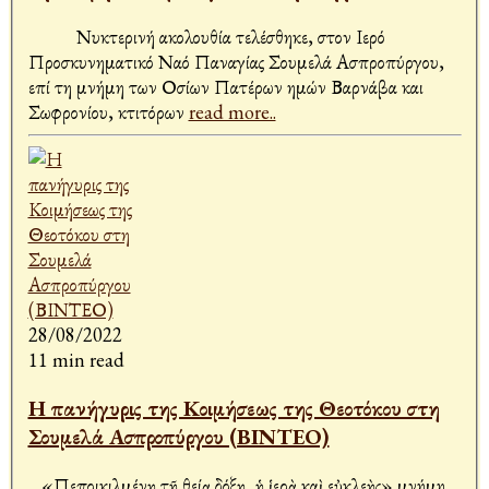
Νυκτερινή ακολουθία τελέσθηκε, στον Ιερό
Προσκυνηματικό Ναό Παναγίας Σουμελά Ασπροπύργου,
επί τη μνήμη των Οσίων Πατέρων ημών Βαρνάβα και
Σωφρονίου, κτιτόρων
read more..
28/08/2022
11 min read
Η πανήγυρις της Κοιμήσεως της Θεοτόκου στη
Σουμελά Ασπροπύργου (ΒΙΝΤΕΟ)
«Πεποικιλμένῃ τῇ θείᾳ δόξῃ, ἡ ἱερὰ καὶ εὐκλεὴς» μνήμη