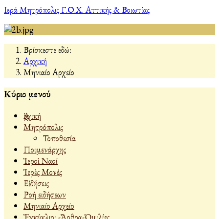
Ιερά Μητρόπολις Γ.Ο.Χ. Αττικής & Βοιωτίας
Βρίσκεστε εδώ:
Αρχική
Μηνιαίο Αρχείο
Κύριο μενού
Ἀρχική
Μητρόπολις
Τοποθεσία
Ποιμενάρχης
Ἱεροὶ Ναοί
Ἱερὲς Μονές
Εἰδήσεις
Ροή ειδήσεων
Μηνιαίο Αρχείο
Ἐγκύκλιοι -Ἄρθρα-Ὁμιλίες