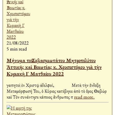
21/08/2022
5 min read
Μήνυμα τοῦ Σεβασμιωτάτου Μητροπολίτου
Ἀττικῆς καὶ Βοιωτίας κ. Χρυσοστόμου γιὰ τὴν
Κυριακὴ Ι΄ Ματθαίου 2022
Ἀγαπητοὶ ἐν Χριστῷ ἀδελφοί, Μετὰ τὴν ἔνδοξη
Μεταμόρφωσή Του, ὁ Κύριος κατέβηκε ἀπὸ τὸ ὄρος Θαβὼρ
καὶ Τὸν συνάντησε κάποιος ἄνθρωπος π
read more..