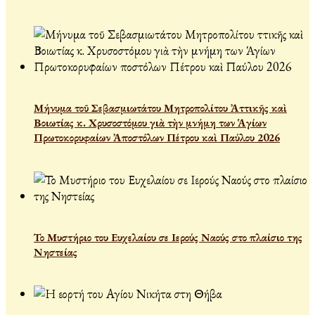
Μήνυμα τοῦ Σεβασμιωτάτου Μητροπολίτου Ἀττικῆς καὶ
Βοιωτίας κ. Χρυσοστόμου γιὰ τὴν μνήμη των Ἁγίων
Πρωτοκορυφαίων Ἀποστόλων Πέτρου καὶ Παύλου 2026
Το Μυστήριο του Ευχελαίου σε Ιερούς Ναούς στο πλαίσιο της
Νηστείας