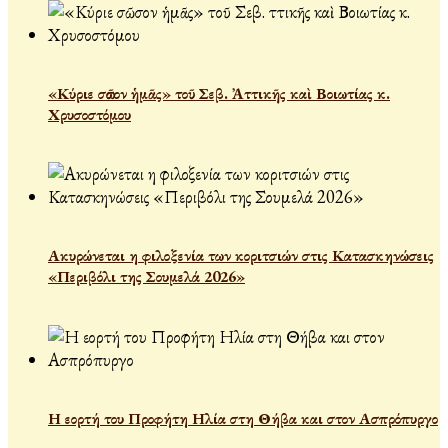
«Κύριε σῶσον ἡμᾶς» τοῦ Σεβ. Ἀττικῆς καὶ Βοιωτίας κ.
Χρυσοστόμου
Ακυρώνεται η φιλοξενία των κοριτσιών στις Κατασκηνώσεις
«Περιβόλι της Σουμελά 2026»
Η εορτή του Προφήτη Ηλία στη Θήβα και στον Ασπρόπυργο