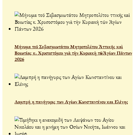
Μήνυμα τοῦ Σεβασμιωτάτου Μητροπολίτου Ἀττικῆς καὶ
Βοιωτίας κ. Χρυσοστόμου γιὰ τὴν Κυριακὴ τῶν Ἁγίων Πάντων
2026
Λαμπρή η πανήγυρις των Αγίων Κωνσταντίνου και Ελένης