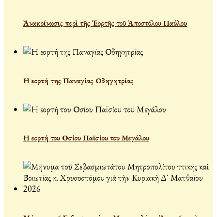
Ἀνακοίνωσις περὶ τῆς Ἑορτῆς τοῦ Ἀποστόλου Παύλου
Η εορτή της Παναγίας Οδηγητρίας
Η εορτή του Οσίου Παϊσίου του Μεγάλου