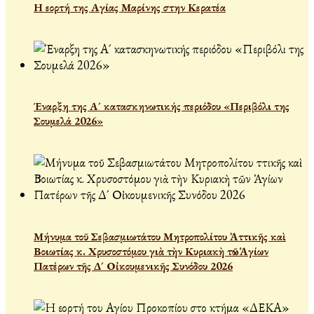
Η εορτή της Αγίας Μαρίνης στην Κερατέα
Έναρξη της Α´ κατασκηνωτικής περιόδου «Περιβόλι της
Σουμελά 2026»
Μήνυμα τοῦ Σεβασμιωτάτου Μητροπολίτου Ἀττικῆς καὶ
Βοιωτίας κ. Χρυσοστόμου γιὰ τὴν Κυριακὴ τῶν Ἁγίων
Πατέρων τῆς Δ´ Οἰκουμενικῆς Συνόδου 2026