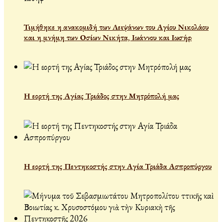
Τιμήθηκε η ανακομιδή των Λειψάνων του Αγίου Νικολάου
και η μνήμη των Οσίων Νικήτα, Ιωάννου και Ιωσήφ
Η εορτή της Αγίας Τριάδος στην Μητρόπολή μας
Η εορτή της Πεντηκοστής στην Αγία Τριάδα Ασπροπύργου