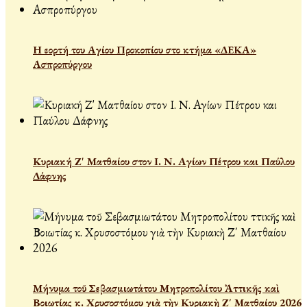
Η εορτή του Αγίου Προκοπίου στο κτήμα «ΔΕΚΑ»
Ασπροπύργου
Κυριακή Ζ' Ματθαίου στον Ι. Ν. Αγίων Πέτρου και Παύλου
Δάφνης
Μήνυμα τοῦ Σεβασμιωτάτου Μητροπολίτου Ἀττικῆς καὶ
Βοιωτίας κ. Χρυσοστόμου γιὰ τὴν Κυριακὴ Ζ΄ Ματθαίου 2026