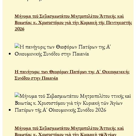
Μήνυμα τοῦ Σεβασμιωτάτου Μητροπολίτου Ἀττικῆς καὶ
Βοιωτίας κ. Χρυσοστόμου γιὰ τὴν Κυριακὴ τῆς Πεντηκοστῆς
2026
Η πανήγυρις των Θεοφόρων Πατέρων της Α' Οικουμενικής
Συνόδου στην Παιανία
Μήνυμα τοῦ Σεβασμιωτάτου Μητροπολίτου Ἀττικῆς καὶ
Βοιωτίας κ. Χρυσοστόμου γιὰ τὴν Κυριακὴ τῶν Ἁγίων