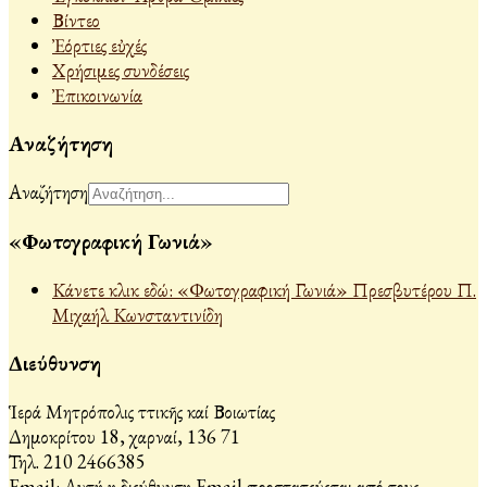
Βίντεο
Ἐόρτιες εὐχές
Χρήσιμες συνδέσεις
Ἐπικοινωνία
Αναζήτηση
Αναζήτηση
«Φωτογραφική Γωνιά»
Κάνετε κλικ εδώ: «Φωτογραφική Γωνιά» Πρεσβυτέρου Π.
Μιχαήλ Κωνσταντινίδη
Διεύθυνση
Ἱερά Μητρόπολις Ἀττικῆς καί Βοιωτίας
Δημοκρίτου 18, Ἀχαρναί, 136 71
Τηλ. 210 2466385
Email:
Αυτή η διεύθυνση Email προστατεύεται από τους