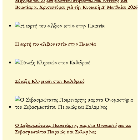
Μήνυμα τοῦ Σεβασμιωτάτου Μητροπολίτου Ἀττικῆς καὶ
Βοιωτίας κ. Χρυσοστόμου γιὰ τὴν Κυριακὴ Δ´ Ματθαίου 2026
Η εορτή του «Άξιον εστί» στην Παιανία
Σύναξη Κληρικών στον Καθεδρικό
Ο Σεβασμιώτατος Ποιμενάρχης μας στα Ονομαστήρια του
Σεβασμιωτάτου Πειραιώς και Σαλαμίνος