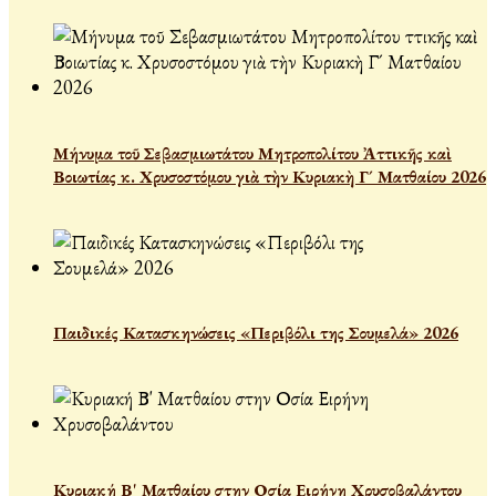
Μήνυμα τοῦ Σεβασμιωτάτου Μητροπολίτου Ἀττικῆς καὶ
Βοιωτίας κ. Χρυσοστόμου γιὰ τὴν Κυριακὴ Γ´ Ματθαίου 2026
Παιδικές Κατασκηνώσεις «Περιβόλι της Σουμελά» 2026
Κυριακή Β' Ματθαίου στην Οσία Ειρήνη Χρυσοβαλάντου