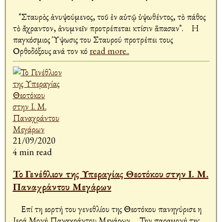
"Σταυρὸς ἀνυψούμενος, τοῦ ἐν αὐτῷ ὑψωθέντος, τὸ πάθος
τὸ ἄχραντον, ἀνυμνεῖν προτρέπεται κτίσιν ἅπασαν". Η
παγκόσμιος Ύψωσις του Σταυρού προτρέπει τους
Ορθοδόξους ανά τον κό
read more..
21/09/2020
4 min read
Το Γενέθλιον της Υπεραγίας Θεοτόκου στην Ι. Μ.
Παναχράντου Μεγάρων
Επί τη εορτή του γενεθλίου της Θεοτόκου πανηγύρισε η
Ιερά Μονή Παναχράντου Μεγάρων. Την παραμονή της