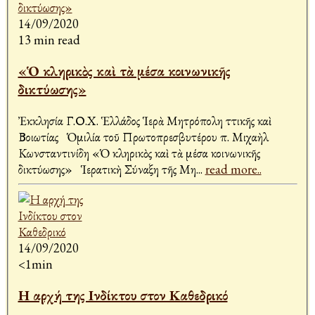
14/09/2020
13 min read
«Ὁ κληρικὸς καὶ τὰ μέσα κοινωνικῆς
δικτύωσης»
Ἐκκλησία Γ.Ο.Χ. Ἑλλάδος Ἱερὰ Μητρόπολη Ἀττικῆς καὶ
Βοιωτίας Ὁμιλία τοῦ Πρωτοπρεσβυτέρου π. Μιχαὴλ
Κωνσταντινίδη «Ὁ κληρικὸς καὶ τὰ μέσα κοινωνικῆς
δικτύωσης» Ἱερατικὴ Σύναξη τῆς Μη
...
read more..
14/09/2020
<1min
Η αρχή της Ινδίκτου στον Καθεδρικό