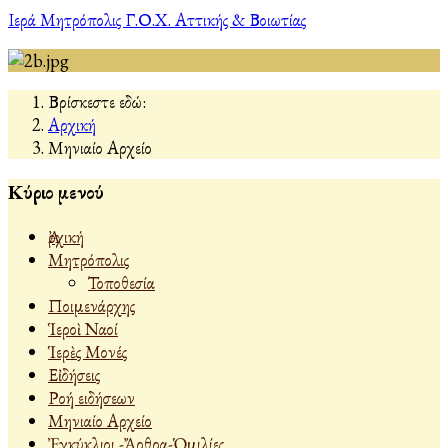
Ιερά Μητρόπολις Γ.Ο.Χ. Αττικής & Βοιωτίας
Βρίσκεστε εδώ:
Αρχική
Μηνιαίο Αρχείο
Κύριο μενού
Ἀρχική
Μητρόπολις
Τοποθεσία
Ποιμενάρχης
Ἱεροὶ Ναοί
Ἱερὲς Μονές
Εἰδήσεις
Ροή ειδήσεων
Μηνιαίο Αρχείο
Ἐγκύκλιοι -Ἄρθρα-Ὁμιλίες