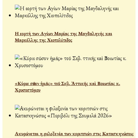
Η εορτή των Αγίων Μαρίας της Μαγδαληνής και
Μαρκέλλης της Χιοπολίτιδος
«Κύριε σῶσον ἡμᾶς» τοῦ Σεβ. Ἀττικῆς καὶ Βοιωτίας κ.
Χρυσοστόμου
Ακυρώνεται η φιλοξενία των κοριτσιών στις Κατασκηνώσεις