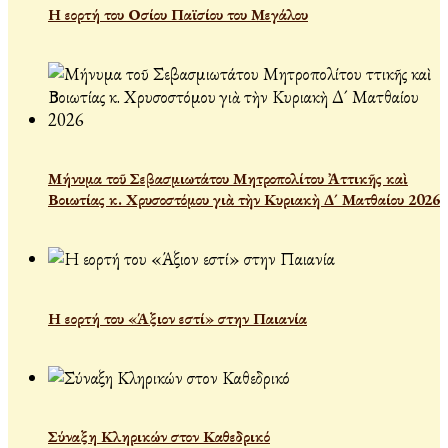
Η εορτή του Οσίου Παϊσίου του Μεγάλου
Μήνυμα τοῦ Σεβασμιωτάτου Μητροπολίτου Ἀττικῆς καὶ
Βοιωτίας κ. Χρυσοστόμου γιὰ τὴν Κυριακὴ Δ´ Ματθαίου 2026
Η εορτή του «Άξιον εστί» στην Παιανία
Σύναξη Κληρικών στον Καθεδρικό