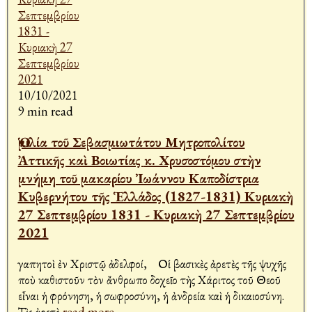
10/10/2021
9 min read
Ὁμιλία τοῦ Σεβασμιωτάτου Μητροπολίτου
Ἀττικῆς καὶ Βοιωτίας κ. Χρυσοστόμου στὴν
μνήμη τοῦ μακαρίου Ἰωάννου Καποδίστρια
Κυβερνήτου τῆς Ἑλλάδος (1827-1831) Κυριακὴ
27 Σεπτεμβρίου 1831 - Κυριακὴ 27 Σεπτεμβρίου
2021
Ἀγαπητοὶ ἐν Χριστῷ ἀδελφοί, Οἱ βασικὲς ἀρετὲς τῆς ψυχῆς
ποὺ καθιστοῦν τὸν ἄνθρωπο δοχεῖο τὴς Χάριτος τοῦ Θεοῦ
εἶναι ἡ φρόνηση, ἡ σωφροσύνη, ἡ ἀνδρεία καὶ ἡ δικαιοσύνη.
Τὶς ἀρετὲ
read more..