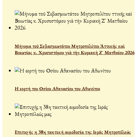
Μήνυμα τοῦ Σεβασμιωτάτου Μητροπολίτου Ἀττικῆς καὶ
Βοιωτίας κ. Χρυσοστόμου γιὰ τὴν Κυριακὴ Ζ΄ Ματθαίου 2026
Η εορτή του Οσίου Αθανασίου του Αθωνίτου
Επιτυχής η 38η τακτική αιμοδοσία της Ιεράς Μητροπόλεώς