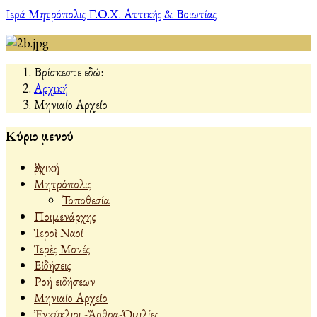
Ιερά Μητρόπολις Γ.Ο.Χ. Αττικής & Βοιωτίας
Βρίσκεστε εδώ:
Αρχική
Μηνιαίο Αρχείο
Κύριο μενού
Ἀρχική
Μητρόπολις
Τοποθεσία
Ποιμενάρχης
Ἱεροὶ Ναοί
Ἱερὲς Μονές
Εἰδήσεις
Ροή ειδήσεων
Μηνιαίο Αρχείο
Ἐγκύκλιοι -Ἄρθρα-Ὁμιλίες