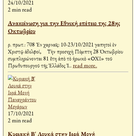
24/10/2021
2 min read
Ανακοίνωση για την Εθνική επέτειο της 28ης
Οκτωβρίου
Ἀρ. πρωτ.: 708 Ἐν Ἀχαρναῖς: 10-23/10/2021 Ἀγαπητοὶ ἐν
Χριστῷ ἀδελφοί, Τὴν προσεχὴ Πέμπτη 28 Ὀκτωβρίου
συμπληρώνονται 81 ἔτη ἀπὸ τὸ ἡρωικὸ «ΟΧΙ» τοῦ
Πρωθυπουργοῦ τῆς Ἑλλάδος Ἰ
...
read more..
17/10/2021
2 min read
Κυριακή Β' Λουκά στην Ιερά Μονή