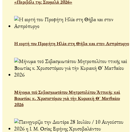
«Περιβόλι της Σουμελά 2026»
Η εορτή του Προφήτη Ηλία στη Θήβα και στον Ασπρόπυργο
Μήνυμα τοῦ Σεβασμιωτάτου Μητροπολίτου Ἀττικῆς καὶ
Βοιωτίας κ. Χρυσοστόμου γιὰ τὴν Κυριακὴ Θ´ Ματθαίου
2026