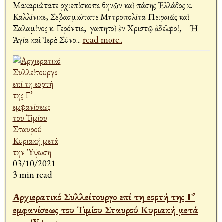
Μακαριώτατε Ἀρχιεπίσκοπε Ἀθηνῶν καὶ πάσης Ἑλλάδος κ.
Καλλίνικε, Σεβασμιώτατε Μητροπολίτα Πειραιῶς καὶ
Σαλαμίνος κ. Γερόντιε, Ἀγαπητοὶ ἐν Χριστῷ ἀδελφοί, Ἡ
Ἁγία καὶ Ἱερὰ Σύνο
...
read more..
03/10/2021
3 min read
Αρχιερατικό Συλλείτουργο επί τη εορτή της Γ’
εμφανίσεως του Τιμίου Σταυρού Κυριακή μετά