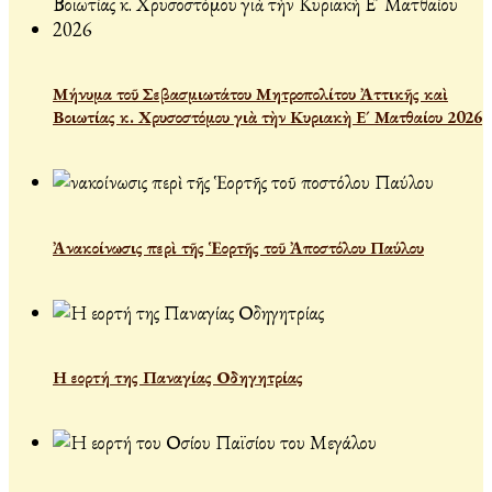
Μήνυμα τοῦ Σεβασμιωτάτου Μητροπολίτου Ἀττικῆς καὶ
Βοιωτίας κ. Χρυσοστόμου γιὰ τὴν Κυριακὴ Ε´ Ματθαίου 2026
Ἀνακοίνωσις περὶ τῆς Ἑορτῆς τοῦ Ἀποστόλου Παύλου
Η εορτή της Παναγίας Οδηγητρίας