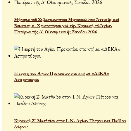
Μήνυμα τοῦ Σεβασμιωτάτου Μητροπολίτου Ἀττικῆς καὶ
Βοιωτίας κ. Χρυσοστόμου γιὰ τὴν Κυριακὴ τῶν Ἁγίων
Πατέρων τῆς Δ´ Οἰκουμενικῆς Συνόδου 2026
Η εορτή του Αγίου Προκοπίου στο κτήμα «ΔΕΚΑ»
Ασπροπύργου
Κυριακή Ζ' Ματθαίου στον Ι. Ν. Αγίων Πέτρου και Παύλου
Δάφνης