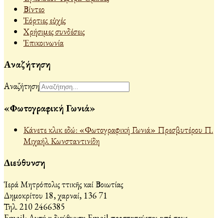
Βίντεο
Ἐόρτιες εὐχές
Χρήσιμες συνδέσεις
Ἐπικοινωνία
Αναζήτηση
Αναζήτηση
«Φωτογραφική Γωνιά»
Κάνετε κλικ εδώ: «Φωτογραφική Γωνιά» Πρεσβυτέρου Π.
Μιχαήλ Κωνσταντινίδη
Διεύθυνση
Ἱερά Μητρόπολις Ἀττικῆς καί Βοιωτίας
Δημοκρίτου 18, Ἀχαρναί, 136 71
Τηλ. 210 2466385
Email:
Αυτή η διεύθυνση Email προστατεύεται από τους