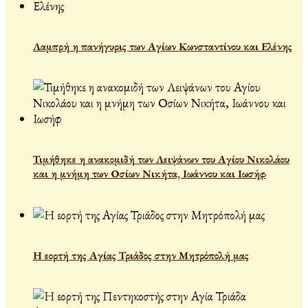
Λαμπρή η πανήγυρις των Αγίων Κωνσταντίνου και Ελένης
Τιμήθηκε η ανακομιδή των Λειψάνων του Αγίου Νικολάου
και η μνήμη των Οσίων Νικήτα, Ιωάννου και Ιωσήφ
Η εορτή της Αγίας Τριάδος στην Μητρόπολή μας