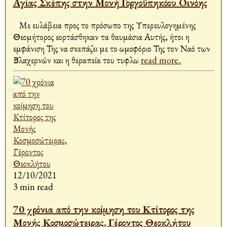
Αγίας Σκέπης στην Μονή Γοργοϋπηκόου Οινόης
Με ευλάβεια προς το πρόσωπο της Υπερευλογημένης
Θεομήτορος εορτάσθηκαν τα θαυμάσια Αυτής, ήτοι η
εμφάνιση Της να σκεπάζει με το ωμοφόριο Της τον Ναό των
Βλαχερνών και η θεραπεία του τυφλω
read more..
12/10/2021
3 min read
70 χρόνια από την κοίμηση του Κτίτορος της
Μονής Κοσμοσώτειρας, Γέροντος Θεοκλήτου