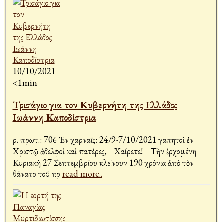
10/10/2021
<1min
Τρισάγιο για τον Κυβερνήτη της Ελλάδος
Ιωάννη Καποδίστρια
Ἀρ. πρωτ.: 706 Ἐν Ἀχαρναῖς: 24/9-7/10/2021 Ἀγαπητοὶ ἐν
Χριστῷ ἀδελφοὶ καὶ πατέρες, Χαίρετε! Τὴν ἐρχομένη
Κυριακὴ 27 Σεπτεμβρίου κλείνουν 190 χρόνια ἀπὸ τὸν
θάνατο τοῦ πρ
read more..