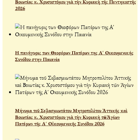
Βοιωτίας κ. Χρυσοστόμου γιὰ τὴν Κυριακὴ τῆς Πεντηκοστῆς
2026
Η πανήγυρις των Θεοφόρων Πατέρων της Α' Οικουμενικής
Συνόδου στην Παιανία
Μήνυμα τοῦ Σεβασμιωτάτου Μητροπολίτου Ἀττικῆς καὶ
Βοιωτίας κ. Χρυσοστόμου γιὰ τὴν Κυριακὴ τῶν Ἁγίων
Πατέρων τῆς Α´ Οἰκουμενικῆς Συνόδου 2026