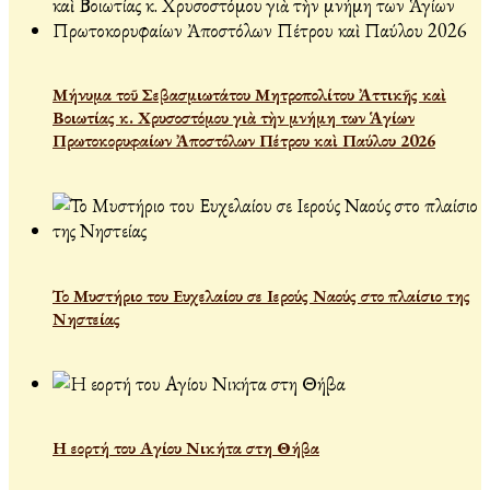
Μήνυμα τοῦ Σεβασμιωτάτου Μητροπολίτου Ἀττικῆς καὶ
Βοιωτίας κ. Χρυσοστόμου γιὰ τὴν μνήμη των Ἁγίων
Πρωτοκορυφαίων Ἀποστόλων Πέτρου καὶ Παύλου 2026
Το Μυστήριο του Ευχελαίου σε Ιερούς Ναούς στο πλαίσιο της
Νηστείας
Η εορτή του Αγίου Νικήτα στη Θήβα