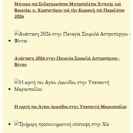
Μήνυμα τοῦ Σεβασμιωτάτου Μητροπολίτου Ἀττικῆς καὶ
Βοιωτίας κ. Χρυσοστόμου γιὰ τὴν Κυριακὴ τοῦ Παραλύτου
2026
Ανάσταση 2026 στην Παναγία Σουμελά Ασπροπύργου -
Βίντεο
Η εορτή του Αγίου Λεωνίδου στην Υπαπαντή Μαρκοπούλου