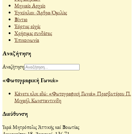
Μηνιαίο Αρχείο
Ἐγκύκλιοι -Ἄρθρα-Ὁμιλίες
Βίντεο
Ἐόρτιες εὐχές
Χρήσιμες συνδέσεις
Ἐπικοινωνία
Αναζήτηση
Αναζήτηση
«Φωτογραφική Γωνιά»
Κάνετε κλικ εδώ: «Φωτογραφική Γωνιά» Πρεσβυτέρου Π.
Μιχαήλ Κωνσταντινίδη
Διεύθυνση
Ἱερά Μητρόπολις Ἀττικῆς καί Βοιωτίας
Δημοκρίτου 18, Ἀχαρναί, 136 71