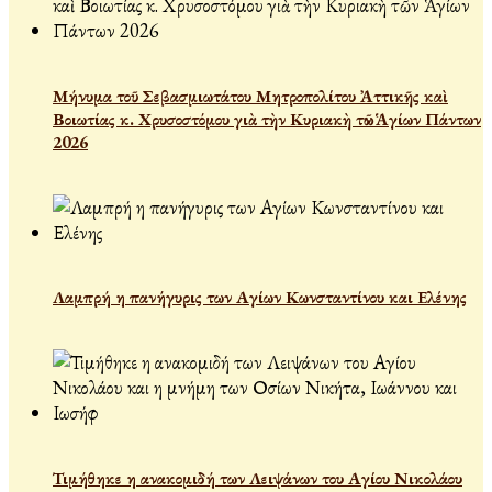
Μήνυμα τοῦ Σεβασμιωτάτου Μητροπολίτου Ἀττικῆς καὶ
Βοιωτίας κ. Χρυσοστόμου γιὰ τὴν Κυριακὴ τῶν Ἁγίων Πάντων
2026
Λαμπρή η πανήγυρις των Αγίων Κωνσταντίνου και Ελένης
Τιμήθηκε η ανακομιδή των Λειψάνων του Αγίου Νικολάου