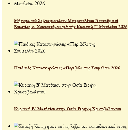
Μήνυμα τοῦ Σεβασμιωτάτου Μητροπολίτου Ἀττικῆς καὶ
Βοιωτίας κ. Χρυσοστόμου γιὰ τὴν Κυριακὴ Γ´ Ματθαίου 2026
Παιδικές Κατασκηνώσεις «Περιβόλι της Σουμελά» 2026
Κυριακή Β' Ματθαίου στην Οσία Ειρήνη Χρυσοβαλάντου