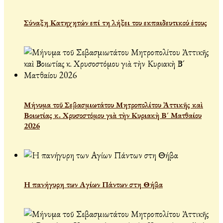
Σύναξη Κατηχητών επί τη λήξει του εκπαιδευτικού έτους
Μήνυμα τοῦ Σεβασμιωτάτου Μητροπολίτου Ἀττικῆς καὶ
Βοιωτίας κ. Χρυσοστόμου γιὰ τὴν Κυριακὴ Β´ Ματθαίου
2026
Η πανήγυρη των Αγίων Πάντων στη Θήβα