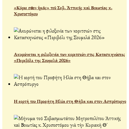
«Κύριε σῶσον ἡμᾶς» τοῦ Σεβ. Ἀττικῆς καὶ Βοιωτίας κ.
Χρυσοστόμου
Ακυρώνεται η φιλοξενία των κοριτσιών στις Κατασκηνώσεις
«Περιβόλι της Σουμελά 2026»
Η εορτή του Προφήτη Ηλία στη Θήβα και στον Ασπρόπυργο