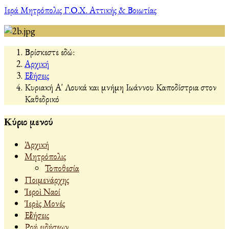
Ιερά Μητρόπολις Γ.Ο.Χ. Αττικής & Βοιωτίας
Βρίσκεστε εδώ:
Αρχική
Εἰδήσεις
Κυριακή Α' Λουκά και μνήμη Ιωάννου Καποδίστρια στον
Καθεδρικό
Κύριο μενού
Ἀρχική
Μητρόπολις
Τοποθεσία
Ποιμενάρχης
Ἱεροὶ Ναοί
Ἱερὲς Μονές
Εἰδήσεις
Ροή ειδήσεων