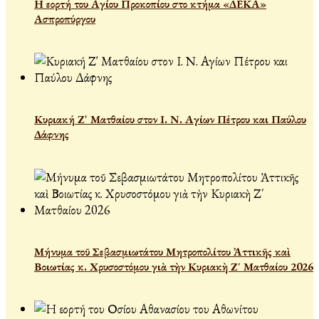
Η εορτή του Αγίου Προκοπίου στο κτήμα «ΔΕΚΑ»
Ασπροπύργου
Κυριακή Ζ' Ματθαίου στον Ι. Ν. Αγίων Πέτρου και Παύλου
Δάφνης
Μήνυμα τοῦ Σεβασμιωτάτου Μητροπολίτου Ἀττικῆς καὶ
Βοιωτίας κ. Χρυσοστόμου γιὰ τὴν Κυριακὴ Ζ΄ Ματθαίου 2026