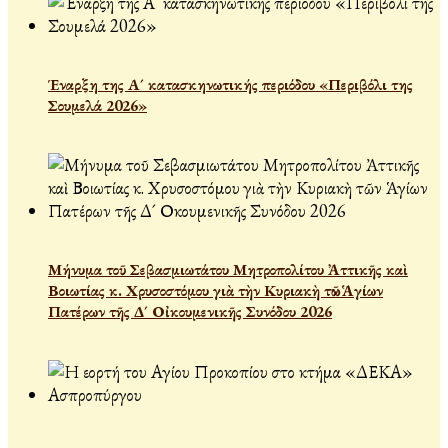
Έναρξη της Α´ κατασκηνωτικής περιόδου «Περιβόλι της
Σουμελά 2026»
Μήνυμα τοῦ Σεβασμιωτάτου Μητροπολίτου Ἀττικῆς καὶ
Βοιωτίας κ. Χρυσοστόμου γιὰ τὴν Κυριακὴ τῶν Ἁγίων
Πατέρων τῆς Δ´ Οἰκουμενικῆς Συνόδου 2026