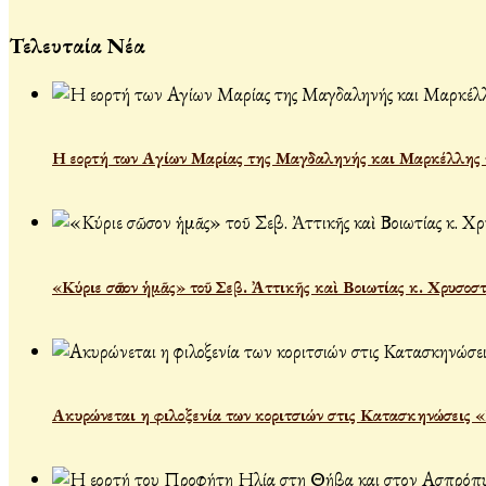
Τελευταία Νέα
Η εορτή των Αγίων Μαρίας της Μαγδαληνής και Μαρκέλλης τ
«Κύριε σῶσον ἡμᾶς» τοῦ Σεβ. Ἀττικῆς καὶ Βοιωτίας κ. Χρυσοσ
Ακυρώνεται η φιλοξενία των κοριτσιών στις Κατασκηνώσεις 