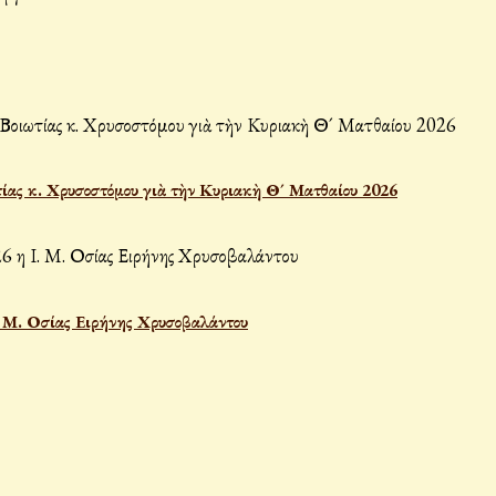
ίας κ. Χρυσοστόμου γιὰ τὴν Κυριακὴ Θ´ Ματθαίου 2026
Ι. Μ. Οσίας Ειρήνης Χρυσοβαλάντου