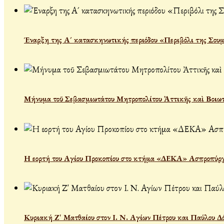
Έναρξη της Α´ κατασκηνωτικής περιόδου «Περιβόλι της Σου
Μήνυμα τοῦ Σεβασμιωτάτου Μητροπολίτου Ἀττικῆς καὶ Βοιωτί
Η εορτή του Αγίου Προκοπίου στο κτήμα «ΔΕΚΑ» Ασπροπύρ
Κυριακή Ζ' Ματθαίου στον Ι. Ν. Αγίων Πέτρου και Παύλου Δ