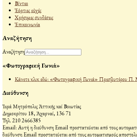
Βίντεο
Ἐόρτιες εὐχές
Χρήσιμες συνδέσεις
Ἐπικοινωνία
Αναζήτηση
Αναζήτηση
«Φωτογραφική Γωνιά»
Κάνετε κλικ εδώ: «Φωτογραφική Γωνιά» Πρεσβυτέρου Π. 
Διεύθυνση
Ἱερά Μητρόπολις Ἀττικῆς καί Βοιωτίας
Δημοκρίτου 18, Ἀχαρναί, 136 71
Τηλ. 210 2466385
Email:
Αυτή η διεύθυνση Email προστατεύεται από τους αυτοματι
διεύθυνση Email προστατεύεται από τους αυτοματισμούς αποστολέ