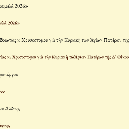
μελά 2026»
ας κ. Χρυσοστόμου γιὰ τὴν Κυριακὴ τῶν Ἁγίων Πατέρων τῆς Δ´ Οἰκου
γου
άφνης