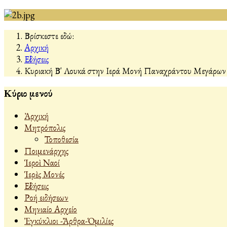
Βρίσκεστε εδώ:
Αρχική
Εἰδήσεις
Κυριακή Β' Λουκά στην Ιερά Μονή Παναχράντου Μεγάρων
Κύριο μενού
Ἀρχική
Μητρόπολις
Τοποθεσία
Ποιμενάρχης
Ἱεροὶ Ναοί
Ἱερὲς Μονές
Εἰδήσεις
Ροή ειδήσεων
Μηνιαίο Αρχείο
Ἐγκύκλιοι -Ἄρθρα-Ὁμιλίες