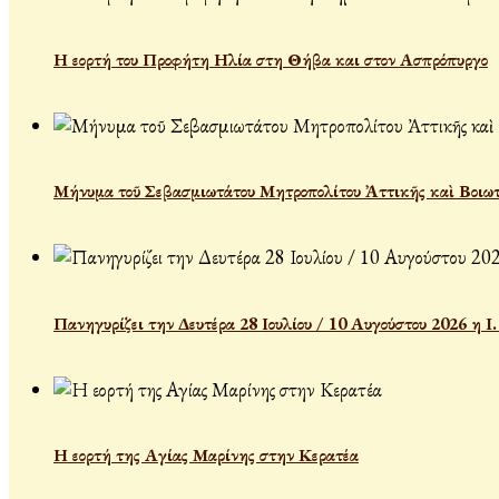
Η εορτή του Προφήτη Ηλία στη Θήβα και στον Ασπρόπυργο
Μήνυμα τοῦ Σεβασμιωτάτου Μητροπολίτου Ἀττικῆς καὶ Βοιωτ
Πανηγυρίζει την Δευτέρα 28 Ιουλίου / 10 Αυγούστου 2026 η 
Η εορτή της Αγίας Μαρίνης στην Κερατέα