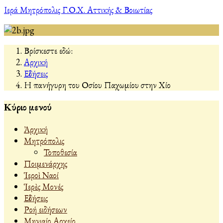
Ιερά Μητρόπολις Γ.Ο.Χ. Αττικής & Βοιωτίας
Βρίσκεστε εδώ:
Αρχική
Εἰδήσεις
Η πανήγυρη του Οσίου Παχωμίου στην Χίο
Κύριο μενού
Ἀρχική
Μητρόπολις
Τοποθεσία
Ποιμενάρχης
Ἱεροὶ Ναοί
Ἱερὲς Μονές
Εἰδήσεις
Ροή ειδήσεων
Μηνιαίο Αρχείο