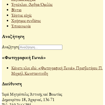
Ἐγκύκλιοι -Ἄρθρα-Ὁμιλίες
Βίντεο
Ἐόρτιες εὐχές
Χρήσιμες συνδέσεις
Ἐπικοινωνία
Αναζήτηση
Αναζήτηση
«Φωτογραφική Γωνιά»
Κάνετε κλικ εδώ: «Φωτογραφική Γωνιά» Πρεσβυτέρου Π.
Μιχαήλ Κωνσταντινίδη
Διεύθυνση
Ἱερά Μητρόπολις Ἀττικῆς καί Βοιωτίας
Δημοκρίτου 18, Ἀχαρναί, 136 71
Τηλ. 210 2466385