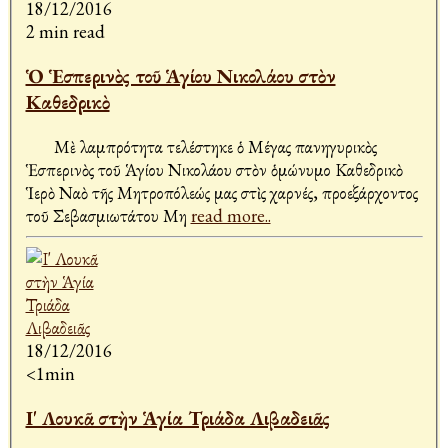
18/12/2016
2 min read
Ὁ Ἑσπερινὸς τοῦ Ἁγίου Νικολάου στὸν
Καθεδρικὸ
Μὲ λαμπρότητα τελέστηκε ὁ Μέγας πανηγυρικὸς
Ἑσπερινὸς τοῦ Ἁγίου Νικολάου στὸν ὁμώνυμο Καθεδρικὸ
Ἱερὸ Ναὸ τῆς Μητροπόλεώς μας στὶς Ἀχαρνές, προεξάρχοντος
τοῦ Σεβασμιωτάτου Μη
read more..
18/12/2016
<1min
Ι' Λουκᾶ στὴν Ἁγία Τριάδα Λιβαδειᾶς