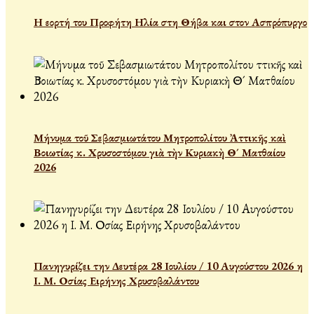
Η εορτή του Προφήτη Ηλία στη Θήβα και στον Ασπρόπυργο
Μήνυμα τοῦ Σεβασμιωτάτου Μητροπολίτου Ἀττικῆς καὶ
Βοιωτίας κ. Χρυσοστόμου γιὰ τὴν Κυριακὴ Θ´ Ματθαίου
2026
Πανηγυρίζει την Δευτέρα 28 Ιουλίου / 10 Αυγούστου 2026 η
Ι. Μ. Οσίας Ειρήνης Χρυσοβαλάντου