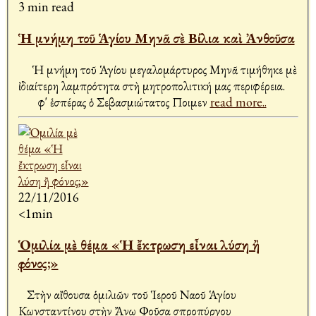
3 min read
Ἡ μνήμη τοῦ Ἁγίου Μηνᾶ σὲ Βίλια καὶ Ἀνθοῦσα
Ἡ μνήμη τοῦ Ἁγίου μεγαλομάρτυρος Μηνᾶ τιμήθηκε μὲ
ἰδιαίτερη λαμπρότητα στὴ μητροπολιτική μας περιφέρεια.
Ἀφ' ἑσπέρας ὁ Σεβασμιώτατος Ποιμεν
read more..
22/11/2016
<1min
Ὁμιλία μὲ θέμα «Ἡ ἔκτρωση εἶναι λύση ἢ
φόνος;»
Στὴν αἴθουσα ὁμιλιῶν τοῦ Ἱεροῦ Ναοῦ Ἁγίου
Κωνσταντίνου στὴν Ἄνω Φοῦσα Ἀσπροπύργου