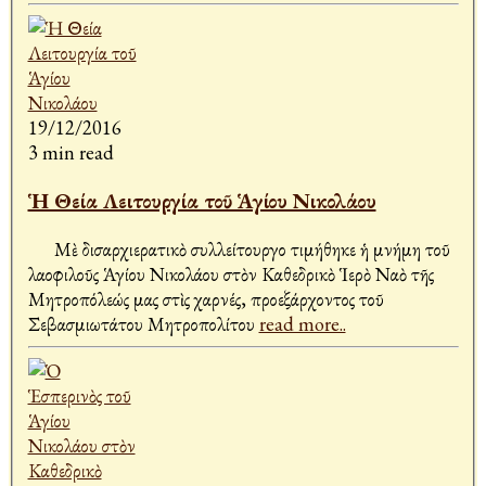
19/12/2016
3 min read
Ἡ Θεία Λειτουργία τοῦ Ἁγίου Νικολάου
Μὲ δισαρχιερατικὸ συλλείτουργο τιμήθηκε ἡ μνήμη τοῦ
λαοφιλοῦς Ἁγίου Νικολάου στὸν Καθεδρικὸ Ἱερὸ Ναὸ τῆς
Μητροπόλεώς μας στὶς Ἀχαρνές, προεξάρχοντος τοῦ
Σεβασμιωτάτου Μητροπολίτου
read more..