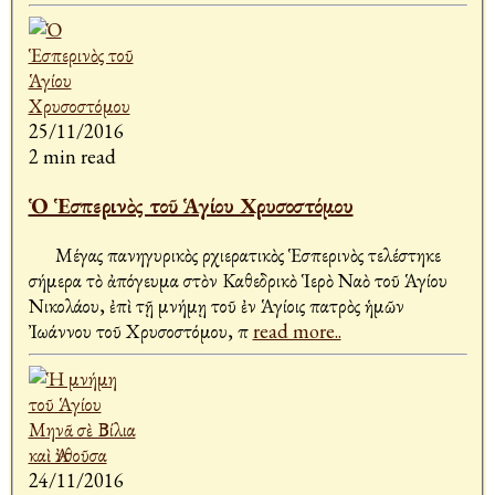
25/11/2016
2 min read
Ὁ Ἑσπερινὸς τοῦ Ἁγίου Χρυσοστόμου
Μέγας πανηγυρικὸς Ἀρχιερατικὸς Ἑσπερινὸς τελέστηκε
σήμερα τὸ ἀπόγευμα στὸν Καθεδρικὸ Ἱερὸ Ναὸ τοῦ Ἁγίου
Νικολάου, ἐπὶ τῇ μνήμῃ τοῦ ἐν Ἁγίοις πατρὸς ἡμῶν
Ἰωάννου τοῦ Χρυσοστόμου, π
read more..
24/11/2016