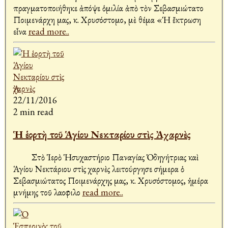
πραγματοποιήθηκε ἀπόψε ὁμιλία ἀπὸ τὸν Σεβασμιώτατο
Ποιμενάρχη μας, κ. Χρυσόστομο, μὲ θέμα «Ἡ ἔκτρωση
εἶνα
read more..
22/11/2016
2 min read
Ἡ ἑορτὴ τοῦ Ἁγίου Νεκταρίου στὶς Ἀχαρνὲς
Στὸ Ἱερὸ Ἡσυχαστήριο Παναγίας Ὁδηγήτριας καὶ
Ἁγίου Νεκτάριου στὶς Ἀχαρνὲς λειτούργησε σήμερα ὁ
Σεβασμιώτατος Ποιμενάρχης μας, κ. Χρυσόστομος, ἡμέρα
μνήμης τοῦ λαοφιλο
read more..