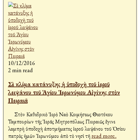
10/12/2016
2 min read
Σὲ κλίμα κατάνυξης ἡ ὑποδοχὴ τοῦ ἱεροῦ
λειψάνου τοῦ Ἁγίου Ἱερωνύμου Αἰγίνης στὸν
Πειραιᾶ
Στὸν Καθεδρικὸ Ἱερὸ Ναὸ Κοιμήσεως Θεοτόκου
Ταμπουρίων τῆς Ἱερᾶς Μητροπόλεως Πειραιῶς ἔγινε
λαμπρὴ ὑποδοχὴ ἀποτμήματος ἱεροῦ λειψάνου τοῦ Ὁσίου
πατρὸς ἡμῶν Ἱερωνύμου ἀπὸ τὸ νησὶ τῆ
read more..