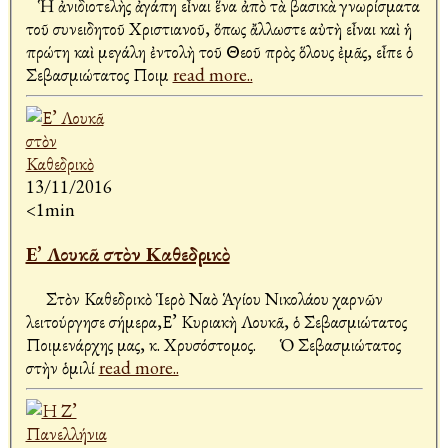
Ἡ ἀνιδιοτελὴς ἀγάπη εἶναι ἕνα ἀπὸ τὰ βασικὰ γνωρίσματα
τοῦ συνειδητοῦ Χριστιανοῦ, ὅπως ἄλλωστε αὐτὴ εἶναι καὶ ἡ
πρώτη καὶ μεγάλη ἐντολὴ τοῦ Θεοῦ πρὸς ὅλους ἐμᾶς, εἶπε ὁ
Σεβασμιώτατος Ποιμ
read more..
13/11/2016
<1min
Ε’ Λουκᾶ στὸν Καθεδρικὸ
Στὸν Καθεδρικὸ Ἱερὸ Ναὸ Ἁγίου Νικολάου Ἀχαρνῶν
λειτούργησε σήμερα,Ε’ Κυριακὴ Λουκᾶ, ὁ Σεβασμιώτατος
Ποιμενάρχης μας, κ. Χρυσόστομος. Ὁ Σεβασμιώτατος
στὴν ὁμιλί
read more..