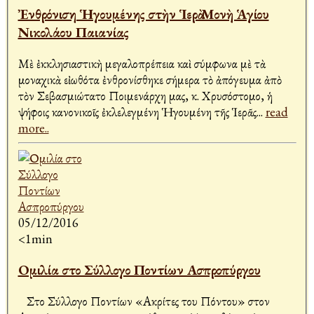
Ἐνθρόνιση Ἡγουμένης στὴν Ἱερὰ Μονὴ Ἁγίου
Νικολάου Παιανίας
Μὲ ἐκκλησιαστικὴ μεγαλοπρέπεια καὶ σύμφωνα μὲ τὰ
μοναχικὰ εἰωθότα ἐνθρονίσθηκε σήμερα τὸ ἀπόγευμα ἀπὸ
τὸν Σεβασμιώτατο Ποιμενάρχη μας, κ. Χρυσόστομο, ἡ
ψήφοις κανονικοῖς ἐκλελεγμένη Ἡγουμένη τῆς Ἱερᾶς
...
read
more..
05/12/2016
<1min
Ομιλία στο Σύλλογο Ποντίων Ασπροπύργου
Στο Σύλλογο Ποντίων «Ακρίτες του Πόντου» στον