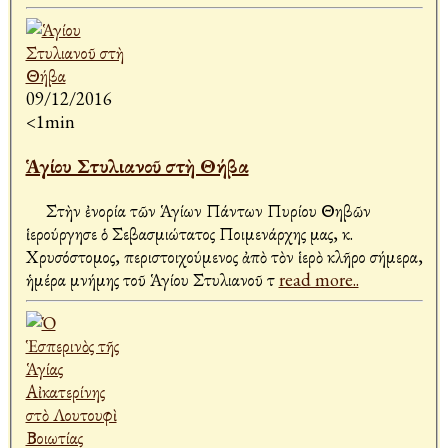
09/12/2016
<1min
Ἁγίου Στυλιανοῦ στὴ Θήβα
Στὴν ἐνορία τῶν Ἁγίων Πάντων Πυρίου Θηβῶν
ἱερούργησε ὁ Σεβασμιώτατος Ποιμενάρχης μας, κ.
Χρυσόστομος, περιστοιχούμενος ἀπὸ τὸν ἱερὸ κλῆρο σήμερα,
ἡμέρα μνήμης τοῦ Ἁγίου Στυλιανοῦ τ
read more..