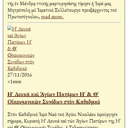
τῆς ἐν Μάνδρᾳ Ἀττικῆς μαρτυρησάσης τίμησε ἡ Ἱερά μας
Μητρόπολη μὲ Ἱερατικὸ Συλλείτουργο προεξάρχοντος τοῦ
Πρωτοσύγκελου,
read more..
27/11/2016
<1min
Η' Λουκᾶ καὶ Ἁγίων Πατέρων Η' & Θ'
Οἰκουμενικῶν Συνόδων στὸν Καθεδρικὸ
Στὸν Καθεδρικὸ Ἱερὸ Ναὸ τοῦ Ἁγίου Νικολάου ἱερούργησε
σήμερα, Κυριακὴ Η' Λουκᾶ καὶ τῶν Ἁγίων Πατέρων της Η'
καὶ Θ' Οἰκουμενικῆς Συνόδου, ὁ Σεβασμιώτατος