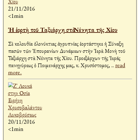
21/11/2016
<1min
Ἡ ἑορτὴ τοῦ Ταξιάρχη στὰ Νένητα τῆς Χίου
Σὲ Ἀκολουθία ὁλονύκτιας ἀγρυπνίας ἑορτάστηκε ἡ Σύναξη
πασῶν τῶν Ἐπουρανίων Δυνάμεων στὴν Ἱερὰ Μονὴ τοῦ
Ταξιάρχη στὰ Νένητα τῆς Χίου. Προεξάρχων τῆς Ἱερᾶς
πανηγύρεως ὁ Ποιμενάρχης μας, κ. Χρυσόστομος,
...
read
more..
20/11/2016
<1min