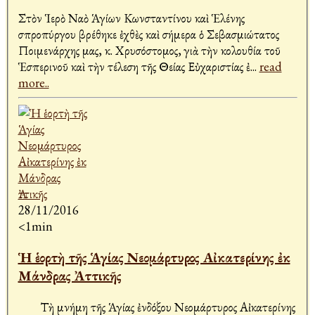
Στὸν Ἱερὸ Ναὸ Ἁγίων Κωνσταντίνου καὶ Ἑλένης
Ἀσπροπύργου βρέθηκε ἐχθὲς καὶ σήμερα ὁ Σεβασμιώτατος
Ποιμενάρχης μας, κ. Χρυσόστομος, γιὰ τὴν Ἀκολουθία τοῦ
Ἑσπερινοῦ καὶ τὴν τέλεση τῆς Θείας Εὐχαριστίας ἐ
...
read
more..
28/11/2016
<1min
Ἡ ἑορτὴ τῆς Ἁγίας Νεομάρτυρος Αἰκατερίνης ἐκ
Μάνδρας Ἀττικῆς
Τὴ μνήμη τῆς Ἁγίας ἐνδόξου Νεομάρτυρος Αἰκατερίνης