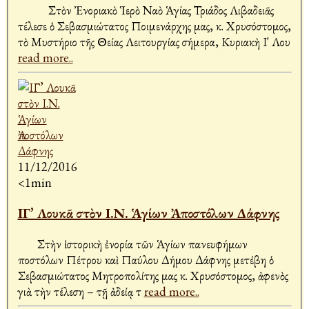
Στὸν Ἐνοριακὸ Ἱερὸ Ναὸ Ἁγίας Τριάδος Λιβαδειᾶς
τέλεσε ὁ Σεβασμιώτατος Ποιμενάρχης μας, κ. Χρυσόστομος,
τὸ Μυστήριο τῆς Θείας Λειτουργίας σήμερα, Κυριακὴ Ι' Λου
read more..
11/12/2016
<1min
ΙΓ’ Λουκᾶ στὸν Ι.Ν. Ἁγίων Ἀποστόλων Δάφνης
Στὴν ἱστορικὴ ἐνορία τῶν Ἁγίων πανευφήμων
Ἀποστόλων Πέτρου καὶ Παύλου Δήμου Δάφνης μετέβη ὁ
Σεβασμιώτατος Μητροπολίτης μας κ. Χρυσόστομος, ἀφενὸς
γιὰ τὴν τέλεση – τῇ ἀδείᾳ τ
read more..