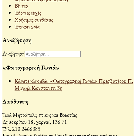
Βίντεο
Ἐόρτιες εὐχές
Χρήσιμες συνδέσεις
Ἐπικοινωνία
Αναζήτηση
Αναζήτηση
«Φωτογραφική Γωνιά»
Κάνετε κλικ εδώ: «Φωτογραφική Γωνιά» Πρεσβυτέρου Π.
Μιχαήλ Κωνσταντινίδη
Διεύθυνση
Ἱερά Μητρόπολις Ἀττικῆς καί Βοιωτίας
Δημοκρίτου 18, Ἀχαρναί, 136 71
Τηλ. 210 2466385
Email:
Αυτή η διεύθυνση Email προστατεύεται από τους