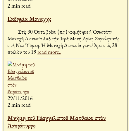
2 min read
Εκδημία Μοναχής
Στὶς 30 Ὀκτωβρίου (π.η) κοιμήθηκε ἡ Ὁσιωτάτη
Μοναχὴ Διονυσία ἀπὸ τὴν Ἱερὰ Μονὴ Ἁγίας Συγκλητικῆς
στὴ Νέα Ὑόρκη. Ἡ Μοναχὴ Διονυσία γεννήθηκε στὶς 28
Ἀπριλίου τοῦ 19
read more..
29/11/2016
2 min read
Μνήμη τοῦ Εὐαγγελιστοῦ Ματθαίου στὸν
Ἀσπρόπυργο