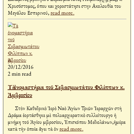
Χρυσόστομος, όπου και χοροστάτησε στην Ακολουθία του
Μεγάλου Εσπερινού,
read more..
20/12/2016
2 min read
Τὰ ὀνομαστήρια τοῦ Σεβασμιωτάτου Φιλίππων κ.
Ἀμβροσίου
Στὸν Καθεδρικὸ Ἱερὸ Ναὸ Ἁγίων Τριῶν Ἱεραρχῶν στὴ
Δράμα ἑορτάσθηκε μὲ πολυαρχιερατικὸ συλλείτουργο ἡ
μνήμη τοῦ Ἁγίου Ἀμβροσίου, Ἐπισκόπου Μεδιολάνων,ἡμέρα
κατὰ τὴν ὁποία ἄγει τὰ ὀν
read more..