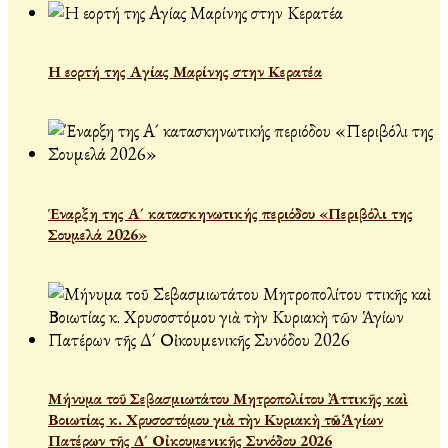
Η εορτή της Αγίας Μαρίνης στην Κερατέα
Έναρξη της Α´ κατασκηνωτικής περιόδου «Περιβόλι της
Σουμελά 2026»
Μήνυμα τοῦ Σεβασμιωτάτου Μητροπολίτου Ἀττικῆς καὶ
Βοιωτίας κ. Χρυσοστόμου γιὰ τὴν Κυριακὴ τῶν Ἁγίων
Πατέρων τῆς Δ´ Οἰκουμενικῆς Συνόδου 2026