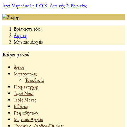
Ιερά Μητρόπολις Γ.Ο.Χ. Αττικής & Βοιωτίας
Βρίσκεστε εδώ:
Αρχική
Μηνιαίο Αρχείο
Κύριο μενού
Ἀρχική
Μητρόπολις
Τοποθεσία
Ποιμενάρχης
Ἱεροὶ Ναοί
Ἱερὲς Μονές
Εἰδήσεις
Ροή ειδήσεων
Μηνιαίο Αρχείο
Ἐγκύκλιοι -Ἄρθρα-Ὁμιλίες