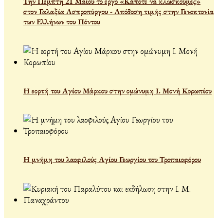
Την Πέμπτη 21 Μαΐου το έργο «Κάποτε να κλώσκουμες»
στον Γαλαξία Ασπροπύργου - Απόδοση τιμής στην Γενοκτονία
των Ελλήνων του Πόντου
Η εορτή του Αγίου Μάρκου στην ομώνυμη Ι. Μονή Κορωπίου
Η μνήμη του λαοφιλούς Αγίου Γεωργίου του Τροπαιοφόρου