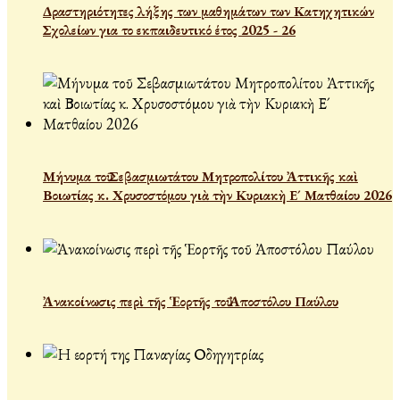
Δραστηριότητες λήξης των μαθημάτων των Κατηχητικών
Σχολείων για το εκπαιδευτικό έτος 2025 - 26
Μήνυμα τοῦ Σεβασμιωτάτου Μητροπολίτου Ἀττικῆς καὶ
Βοιωτίας κ. Χρυσοστόμου γιὰ τὴν Κυριακὴ Ε´ Ματθαίου 2026
Ἀνακοίνωσις περὶ τῆς Ἑορτῆς τοῦ Ἀποστόλου Παύλου