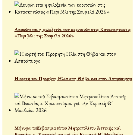
Ακυρώνεται η φιλοξενία των κοριτσιών στις Κατασκηνώσεις
«Περιβόλι της Σουμελά 2026»
Η εορτή του Προφήτη Ηλία στη Θήβα και στον Ασπρόπυργο
Μήνυμα τοῦ Σεβασμιωτάτου Μητροπολίτου Ἀττικῆς καὶ
Βοιωτίας κ. Χρυσοστόμου γιὰ τὴν Κυριακὴ Θ´ Ματθαίου