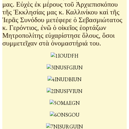
μας. Εὐχὲς ἐκ μέρους τοῦ Ἀρχιεπισκόπου
τῆς Ἐκκλησίας μας κ. Καλλινίκου καὶ τῆς
Ἱερᾶς Συνόδου μετέφερε ὁ Σεβασμιώτατος
κ. Γερόντιος, ἐνῶ ὁ οἰκεῖος ἑορτάζων
Μητροπολίτης εὐχαρίστησε ὅλους, ὅσοι
συμμετεῖχαν στὰ ὀνομαστήριά του.