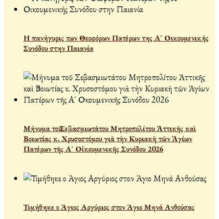
Η πανήγυρις των Θεοφόρων Πατέρων της Α' Οικουμενικής
Συνόδου στην Παιανία
Μήνυμα τοῦ Σεβασμιωτάτου Μητροπολίτου Ἀττικῆς καὶ
Βοιωτίας κ. Χρυσοστόμου γιὰ τὴν Κυριακὴ τῶν Ἁγίων
Πατέρων τῆς Α´ Οἰκουμενικῆς Συνόδου 2026
Τιμήθηκε ο Άγιος Αργύριος στον Άγιο Μηνά Ανθούσας