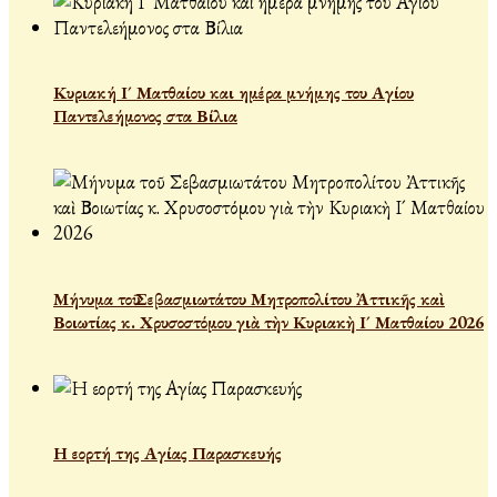
Κυριακή Ι´ Ματθαίου και ημέρα μνήμης του Αγίου
Παντελεήμονος στα Βίλια
Μήνυμα τοῦ Σεβασμιωτάτου Μητροπολίτου Ἀττικῆς καὶ
Βοιωτίας κ. Χρυσοστόμου γιὰ τὴν Κυριακὴ Ι´ Ματθαίου 2026
Η εορτή της Αγίας Παρασκευής