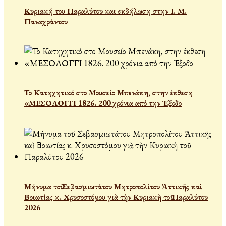
Κυριακή του Παραλύτου και εκδήλωση στην Ι. Μ.
Παναχράντου
Το Κατηχητικό στο Μουσείο Μπενάκη, στην έκθεση
«ΜΕΣΟΛΟΓΓΙ 1826. 200 χρόνια από την Έξοδο
Μήνυμα τοῦ Σεβασμιωτάτου Μητροπολίτου Ἀττικῆς καὶ
Βοιωτίας κ. Χρυσοστόμου γιὰ τὴν Κυριακὴ τοῦ Παραλύτου
2026