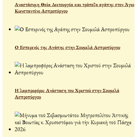
Αναστάσιμη Θεία Λειτουργία και τράπεζα αγάπης στον Άγιο
Κωνσταντίνο Ασπροπύργου
Ο Εσπερινός της Αγάπης στην Σουμελά Ασπροπύργου
Η λαμπροφόρος Ανάσταση του Χριστού στην Σουμελά
Ασπροπύργου