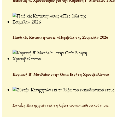
Βοιωτίας κ. Χρυσοστόμου γιὰ τὴν Κυριακὴ Γ´ Ματθαίου 2026
Παιδικές Κατασκηνώσεις «Περιβόλι της Σουμελά» 2026
Κυριακή Β' Ματθαίου στην Οσία Ειρήνη Χρυσοβαλάντου
Σύναξη Κατηχητών επί τη λήξει του εκπαιδευτικού έτους