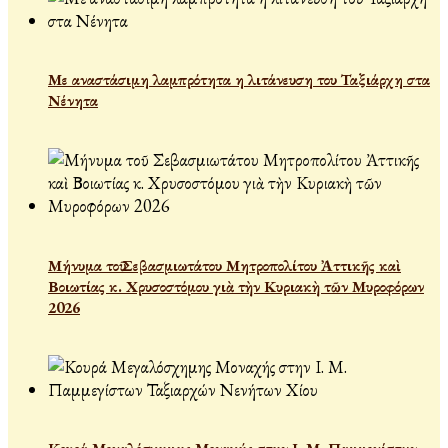
Με αναστάσιμη λαμπρότητα η λιτάνευση του Ταξιάρχη στα
Νένητα
Μήνυμα τοῦ Σεβασμιωτάτου Μητροπολίτου Ἀττικῆς καὶ
Βοιωτίας κ. Χρυσοστόμου γιὰ τὴν Κυριακὴ τῶν Μυροφόρων
2026