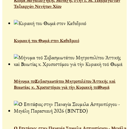
Κουρά Μεγαλόσχημης Μοναχής στην Ι. Μ. Παμμεγίστων
Ταξιαρχών Νενήτων Χίου
Κυριακή του Θωμά στον Καθεδρικό
Μήνυμα τοῦ Σεβασμιωτάτου Μητροπολίτου Ἀττικῆς καὶ
Βοιωτίας κ. Χρυσοστόμου γιὰ τὴν Κυριακὴ τοῦ Θωμᾶ
Ο Επιτάφιος στην Παναγία Σουμελα Ασπροπύργου - Μεγάλη