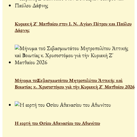
Κυριακή Ζ' Ματθαίου στον Ι. Ν. Αγίων Πέτρου και Παύλου
Δάφνης
Μήνυμα τοῦ Σεβασμιωτάτου Μητροπολίτου Ἀττικῆς καὶ
Βοιωτίας κ. Χρυσοστόμου γιὰ τὴν Κυριακὴ Ζ΄ Ματθαίου 2026
Η εορτή του Οσίου Αθανασίου του Αθωνίτου