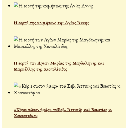
Η εορτή της κοιμήσεως της Αγίας Άννης
Η εορτή των Αγίων Μαρίας της Μαγδαληνής και
Μαρκέλλης της Χιοπολίτιδος
«Κύριε σῶσον ἡμᾶς» τοῦ Σεβ. Ἀττικῆς καὶ Βοιωτίας κ.
Χρυσοστόμου