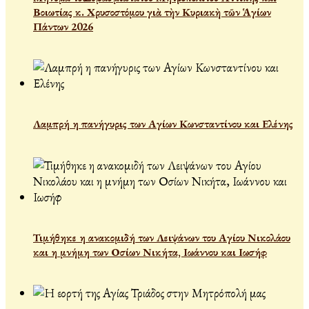
Βοιωτίας κ. Χρυσοστόμου γιὰ τὴν Κυριακὴ τῶν Ἁγίων
Πάντων 2026
Λαμπρή η πανήγυρις των Αγίων Κωνσταντίνου και Ελένης
Τιμήθηκε η ανακομιδή των Λειψάνων του Αγίου Νικολάου
και η μνήμη των Οσίων Νικήτα, Ιωάννου και Ιωσήφ