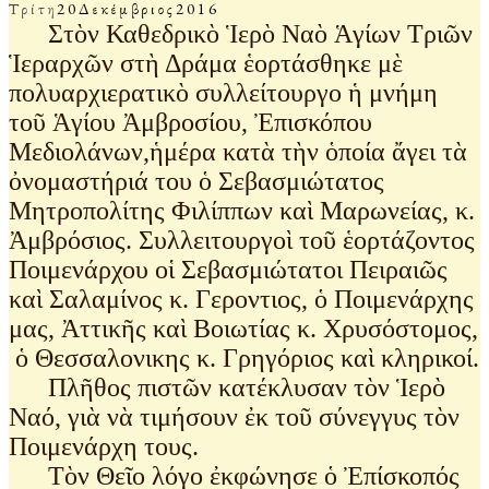
Τρίτη
20
Δεκέμβριος
2016
Στὸν Καθεδρικὸ Ἱερὸ Ναὸ Ἁγίων Τριῶν
Ἱεραρχῶν στὴ Δράμα ἑορτάσθηκε μὲ
πολυαρχιερατικὸ συλλείτουργο ἡ μνήμη
τοῦ Ἁγίου Ἀμβροσίου, Ἐπισκόπου
Μεδιολάνων,ἡμέρα κατὰ τὴν ὁποία ἄγει τὰ
ὀνομαστήριά του ὁ Σεβασμιώτατος
Μητροπολίτης Φιλίππων καὶ Μαρωνείας, κ.
Ἀμβρόσιος. Συλλειτουργοὶ τοῦ ἑορτάζοντος
Ποιμενάρχου οἱ Σεβασμιώτατοι Πειραιῶς
καὶ Σαλαμίνος κ. Γεροντιος, ὁ Ποιμενάρχης
μας, Ἀττικῆς καὶ Βοιωτίας κ. Χρυσόστομος,
ὁ Θεσσαλονικης κ. Γρηγόριος καὶ κληρικοί.
Πλῆθος πιστῶν κατέκλυσαν τὸν Ἱερὸ
Ναό, γιὰ νὰ τιμήσουν ἐκ τοῦ σύνεγγυς τὸν
Ποιμενάρχη τους.
Τὸν Θεῖο λόγο ἐκφώνησε ὁ Ἐπίσκοπός