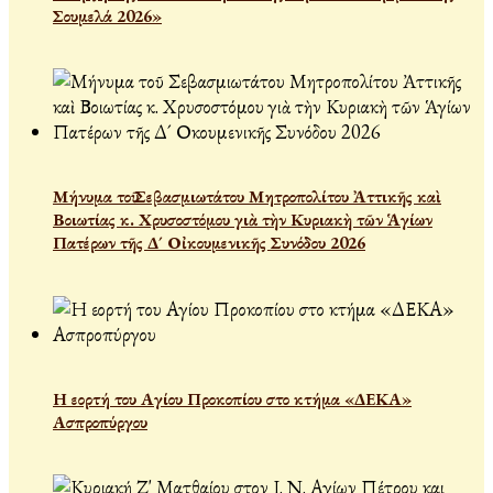
Σουμελά 2026»
Μήνυμα τοῦ Σεβασμιωτάτου Μητροπολίτου Ἀττικῆς καὶ
Βοιωτίας κ. Χρυσοστόμου γιὰ τὴν Κυριακὴ τῶν Ἁγίων
Πατέρων τῆς Δ´ Οἰκουμενικῆς Συνόδου 2026
Η εορτή του Αγίου Προκοπίου στο κτήμα «ΔΕΚΑ»
Ασπροπύργου