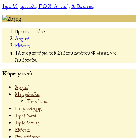
Ιερά Μητρόπολις Γ.Ο.Χ. Αττικής & Βοιωτίας
Βρίσκεστε εδώ:
Αρχική
Εἰδήσεις
Τὰ ὀνομαστήρια τοῦ Σεβασμιωτάτου Φιλίππων κ.
Ἀμβροσίου
Κύριο μενού
Ἀρχική
Μητρόπολις
Τοποθεσία
Ποιμενάρχης
Ἱεροὶ Ναοί
Ἱερὲς Μονές
Εἰδήσεις
Ροή ειδήσεων