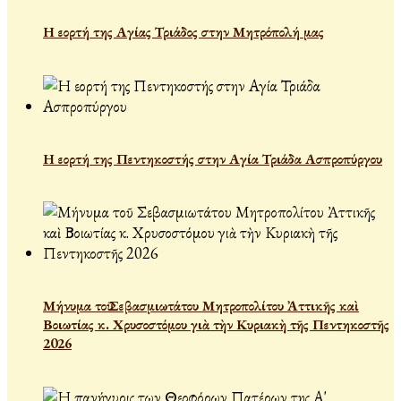
Η εορτή της Αγίας Τριάδος στην Μητρόπολή μας
Η εορτή της Πεντηκοστής στην Αγία Τριάδα Ασπροπύργου
Μήνυμα τοῦ Σεβασμιωτάτου Μητροπολίτου Ἀττικῆς καὶ
Βοιωτίας κ. Χρυσοστόμου γιὰ τὴν Κυριακὴ τῆς Πεντηκοστῆς
2026