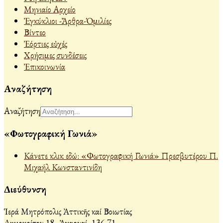
Μηνιαίο Αρχείο
Ἐγκύκλιοι -Ἄρθρα-Ὁμιλίες
Βίντεο
Ἐόρτιες εὐχές
Χρήσιμες συνδέσεις
Ἐπικοινωνία
Αναζήτηση
Αναζήτηση
«Φωτογραφική Γωνιά»
Κάνετε κλικ εδώ: «Φωτογραφική Γωνιά» Πρεσβυτέρου Π.
Μιχαήλ Κωνσταντινίδη
Διεύθυνση
Ἱερά Μητρόπολις Ἀττικῆς καί Βοιωτίας
Δημοκρίτου 18, Ἀχαρναί, 136 71