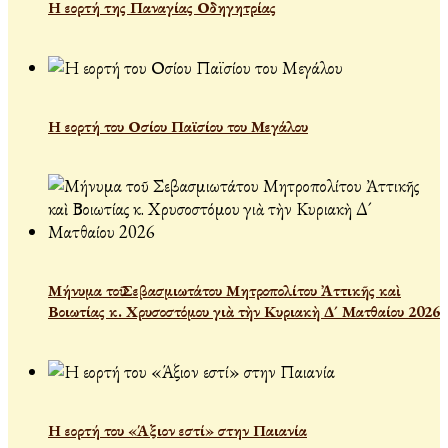
Η εορτή της Παναγίας Οδηγητρίας
Η εορτή του Οσίου Παϊσίου του Μεγάλου
Μήνυμα τοῦ Σεβασμιωτάτου Μητροπολίτου Ἀττικῆς καὶ
Βοιωτίας κ. Χρυσοστόμου γιὰ τὴν Κυριακὴ Δ´ Ματθαίου 2026
Η εορτή του «Άξιον εστί» στην Παιανία