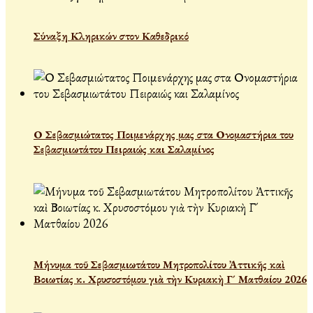
Σύναξη Κληρικών στον Καθεδρικό
Ο Σεβασμιώτατος Ποιμενάρχης μας στα Ονομαστήρια του
Σεβασμιωτάτου Πειραιώς και Σαλαμίνος
Μήνυμα τοῦ Σεβασμιωτάτου Μητροπολίτου Ἀττικῆς καὶ
Βοιωτίας κ. Χρυσοστόμου γιὰ τὴν Κυριακὴ Γ´ Ματθαίου 2026