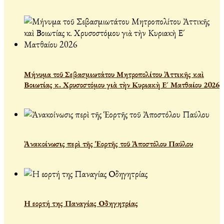
Μήνυμα τοῦ Σεβασμιωτάτου Μητροπολίτου Ἀττικῆς καὶ
Βοιωτίας κ. Χρυσοστόμου γιὰ τὴν Κυριακὴ Ε´ Ματθαίου 2026
Ἀνακοίνωσις περὶ τῆς Ἑορτῆς τοῦ Ἀποστόλου Παύλου
Η εορτή της Παναγίας Οδηγητρίας