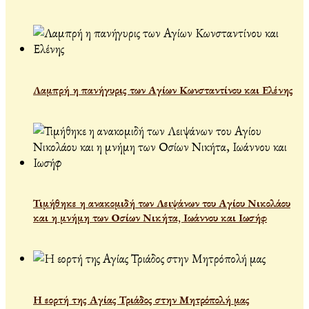
Λαμπρή η πανήγυρις των Αγίων Κωνσταντίνου και Ελένης
Τιμήθηκε η ανακομιδή των Λειψάνων του Αγίου Νικολάου
και η μνήμη των Οσίων Νικήτα, Ιωάννου και Ιωσήφ
Η εορτή της Αγίας Τριάδος στην Μητρόπολή μας