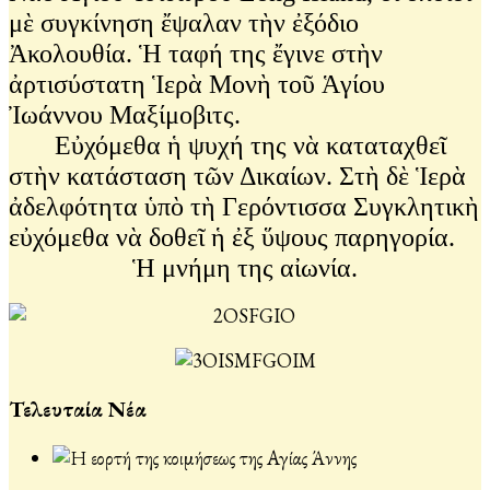
μὲ συγκίνηση ἔψαλαν τὴν ἐξόδιο
Ἀκολουθία. Ἡ ταφή της ἔγινε στὴν
ἀρτισύστατη Ἱερὰ Μονὴ τοῦ Ἁγίου
Ἰωάννου Μαξίμοβιτς.
Εὐχόμεθα ἡ ψυχή της νὰ καταταχθεῖ
στὴν κατάσταση τῶν Δικαίων. Στὴ δὲ Ἱερὰ
ἀδελφότητα ὑπὸ τὴ Γερόντισσα Συγκλητικὴ
εὐχόμεθα νὰ δοθεῖ ἡ ἐξ ὕψους παρηγορία.
Ἡ μνήμη της αἰωνία.
Τελευταία Νέα