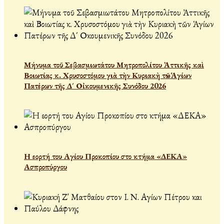
Μήνυμα τοῦ Σεβασμιωτάτου Μητροπολίτου Ἀττικῆς καὶ
Βοιωτίας κ. Χρυσοστόμου γιὰ τὴν Κυριακὴ τῶν Ἁγίων
Πατέρων τῆς Δ´ Οἰκουμενικῆς Συνόδου 2026
Η εορτή του Αγίου Προκοπίου στο κτήμα «ΔΕΚΑ»
Ασπροπύργου