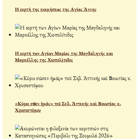
Η εορτή της κοιμήσεως της Αγίας Άννης
Η εορτή των Αγίων Μαρίας της Μαγδαληνής και
Μαρκέλλης της Χιοπολίτιδος
«Κύριε σῶσον ἡμᾶς» τοῦ Σεβ. Ἀττικῆς καὶ Βοιωτίας κ.
Χρυσοστόμου