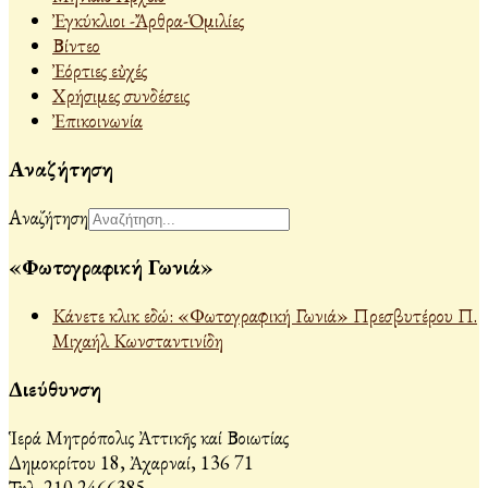
Ἐγκύκλιοι -Ἄρθρα-Ὁμιλίες
Βίντεο
Ἐόρτιες εὐχές
Χρήσιμες συνδέσεις
Ἐπικοινωνία
Αναζήτηση
Αναζήτηση
«Φωτογραφική Γωνιά»
Κάνετε κλικ εδώ: «Φωτογραφική Γωνιά» Πρεσβυτέρου Π.
Μιχαήλ Κωνσταντινίδη
Διεύθυνση
Ἱερά Μητρόπολις Ἀττικῆς καί Βοιωτίας
Δημοκρίτου 18, Ἀχαρναί, 136 71
Τηλ. 210 2466385