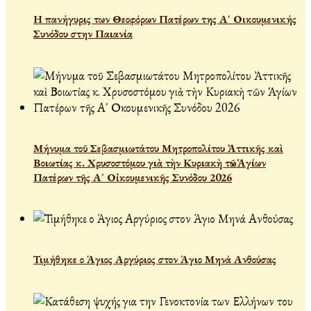
Η πανήγυρις των Θεοφόρων Πατέρων της Α' Οικουμενικής
Συνόδου στην Παιανία
Μήνυμα τοῦ Σεβασμιωτάτου Μητροπολίτου Ἀττικῆς καὶ
Βοιωτίας κ. Χρυσοστόμου γιὰ τὴν Κυριακὴ τῶν Ἁγίων
Πατέρων τῆς Α´ Οἰκουμενικῆς Συνόδου 2026
Τιμήθηκε ο Άγιος Αργύριος στον Άγιο Μηνά Ανθούσας