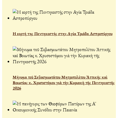
Η εορτή της Πεντηκοστής στην Αγία Τριάδα Ασπροπύργου
Μήνυμα τοῦ Σεβασμιωτάτου Μητροπολίτου Ἀττικῆς καὶ
Βοιωτίας κ. Χρυσοστόμου γιὰ τὴν Κυριακὴ τῆς Πεντηκοστῆς
2026