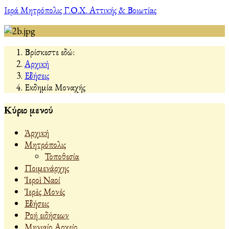
Ιερά Μητρόπολις Γ.Ο.Χ. Αττικής & Βοιωτίας
Βρίσκεστε εδώ:
Αρχική
Εἰδήσεις
Εκδημία Μοναχής
Κύριο μενού
Ἀρχική
Μητρόπολις
Τοποθεσία
Ποιμενάρχης
Ἱεροὶ Ναοί
Ἱερὲς Μονές
Εἰδήσεις
Ροή ειδήσεων
Μηνιαίο Αρχείο