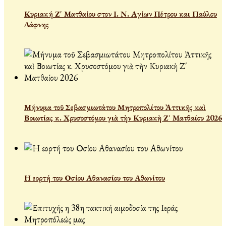
Κυριακή Ζ' Ματθαίου στον Ι. Ν. Αγίων Πέτρου και Παύλου
Δάφνης
Μήνυμα τοῦ Σεβασμιωτάτου Μητροπολίτου Ἀττικῆς καὶ
Βοιωτίας κ. Χρυσοστόμου γιὰ τὴν Κυριακὴ Ζ΄ Ματθαίου 2026
Η εορτή του Οσίου Αθανασίου του Αθωνίτου