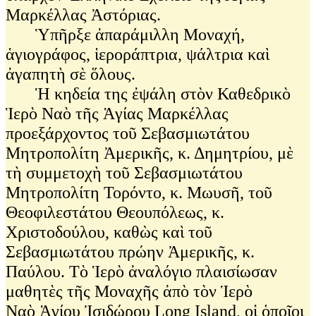
Μαρκέλλας Ἀστόριας.
Ὑπῆρξε ἀπαράμιλλη Μοναχή,
ἁγιογράφος, ἱεροράπτρια, ψάλτρια καὶ
ἀγαπητὴ σὲ ὅλους.
Ἡ κηδεία της ἐψάλη στὸν Καθεδρικὸ
Ἱερὸ Ναὸ τῆς Ἁγίας Μαρκέλλας
προεξάρχοντος τοῦ Σεβασμιωτάτου
Μητροπολίτη Ἀμερικῆς, κ. Δημητρίου, μὲ
τὴ συμμετοχὴ τοῦ Σεβασμιωτάτου
Μητροπολίτη Τορόντο, κ. Μωυσῆ, τοῦ
Θεοφιλεστάτου Θεουπόλεως, κ.
Χριστοδούλου, καθὼς καὶ τοῦ
Σεβασμιωτάτου πρώην Ἀμερικῆς, κ.
Παύλου. Τὸ Ἱερὸ ἀναλόγιο πλαισίωσαν
μαθητὲς τῆς Μοναχῆς ἀπὸ τὸν Ἱερὸ
Ναὸ Ἁγίου Ἰσιδώρου Long Island, οἱ ὁποῖοι