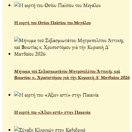
Η εορτή του Οσίου Παϊσίου του Μεγάλου
Μήνυμα τοῦ Σεβασμιωτάτου Μητροπολίτου Ἀττικῆς καὶ
Βοιωτίας κ. Χρυσοστόμου γιὰ τὴν Κυριακὴ Δ´ Ματθαίου 2026
Η εορτή του «Άξιον εστί» στην Παιανία