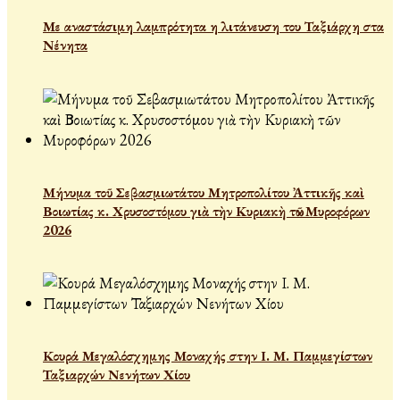
Με αναστάσιμη λαμπρότητα η λιτάνευση του Ταξιάρχη στα
Νένητα
Μήνυμα τοῦ Σεβασμιωτάτου Μητροπολίτου Ἀττικῆς καὶ
Βοιωτίας κ. Χρυσοστόμου γιὰ τὴν Κυριακὴ τῶν Μυροφόρων
2026
Κουρά Μεγαλόσχημης Μοναχής στην Ι. Μ. Παμμεγίστων
Ταξιαρχών Νενήτων Χίου