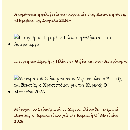
Ακυρώνεται η φιλοξενία των κοριτσιών στις Κατασκηνώσεις
«Περιβόλι της Σουμελά 2026»
Η εορτή του Προφήτη Ηλία στη Θήβα και στον Ασπρόπυργο
Μήνυμα τοῦ Σεβασμιωτάτου Μητροπολίτου Ἀττικῆς καὶ
Βοιωτίας κ. Χρυσοστόμου γιὰ τὴν Κυριακὴ Θ´ Ματθαίου
2026