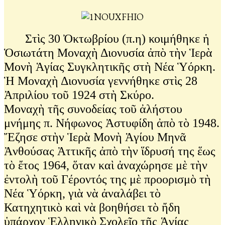
Στὶς 30 Ὀκτωβρίου (π.η) κοιμήθηκε ἡ
Ὁσιωτάτη Μοναχὴ Διονυσία ἀπὸ τὴν Ἱερὰ
Μονὴ Ἁγίας Συγκλητικῆς στὴ Νέα Ὑόρκη.
Ἡ Μοναχὴ Διονυσία γεννήθηκε στὶς 28
Ἀπριλίου τοῦ 1924 στὴ Σκύρο.
Μοναχὴ τῆς συνοδείας τοῦ ἀλήστου
μνήμης π. Νήφωνος Ἀστυφίδη ἀπὸ τὸ 1948.
Ἔζησε στὴν Ἱερὰ Μονὴ Ἁγίου Μηνᾶ
Ἀνθούσας Ἀττικῆς ἀπὸ τὴν ἵδρυσή της ἕως
τὸ ἔτος 1964, ὅταν καὶ ἀναχώρησε μὲ τὴν
ἐντολὴ τοῦ Γέροντός της μὲ προορισμὸ τὴ
Νέα Ὑόρκη, γιὰ νὰ ἀναλάβει τὸ
Κατηχητικὸ καὶ νὰ βοηθήσει τὸ ἤδη
ὑπάρχον Ἑλληνικὸ Σχολεῖο τῆς Ἁγίας