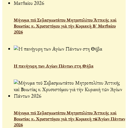
Μήνυμα τοῦ Σεβασμιωτάτου Μητροπολίτου Ἀττικῆς καὶ
Βοιωτίας κ. Χρυσοστόμου γιὰ τὴν Κυριακὴ Β´ Ματθαίου
2026
Η πανήγυρη των Αγίων Πάντων στη Θήβα
Μήνυμα τοῦ Σεβασμιωτάτου Μητροπολίτου Ἀττικῆς καὶ
Βοιωτίας κ. Χρυσοστόμου γιὰ τὴν Κυριακὴ τῶν Ἁγίων Πάντων
2026