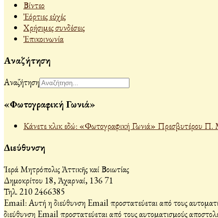
Βίντεο
Ἐόρτιες εὐχές
Χρήσιμες συνδέσεις
Ἐπικοινωνία
Αναζήτηση
Αναζήτηση
«Φωτογραφική Γωνιά»
Κάνετε κλικ εδώ: «Φωτογραφική Γωνιά» Πρεσβυτέρου Π. 
Διεύθυνση
Ἱερά Μητρόπολις Ἀττικῆς καί Βοιωτίας
Δημοκρίτου 18, Ἀχαρναί, 136 71
Τηλ. 210 2466385
Email:
Αυτή η διεύθυνση Email προστατεύεται από τους αυτοματι
διεύθυνση Email προστατεύεται από τους αυτοματισμούς αποστολέ