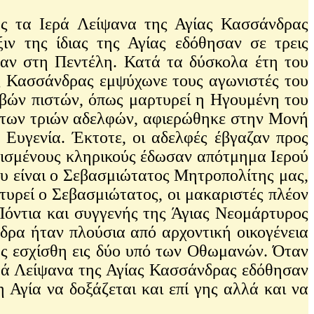
ς τα Ιερά Λείψανα της Αγίας Κασσάνδρας
ιν της ίδιας της Αγίας εδόθησαν σε τρεις
σαν στη Πεντέλη. Κατά τα δύσκολα έτη του
ας Κασσάνδρας εμψύχωνε τους αγωνιστές του
αβών πιστών, όπως μαρτυρεί η Ηγουμένη του
 των τριών αδελφών, αφιερώθηκε στην Μονή
Ευγενία. Έκτοτε, οι αδελφές έβγαζαν προς
ρισμένους κληρικούς έδωσαν απότμημα Ιερού
ου είναι ο Σεβασμιώτατος Μητροπολίτης μας,
υρεί ο Σεβασμιώτατος, οι μακαριστές πλέον
Πόντια και συγγενής της Άγιας Νεομάρτυρος
δρα ήταν πλούσια από αρχοντική οικογένεια
ώς εσχίσθη εις δύο υπό των Οθωμανών. Όταν
ερά Λείψανα της Αγίας Κασσάνδρας εδόθησαν
Αγία να δοξάζεται και επί γης αλλά και να