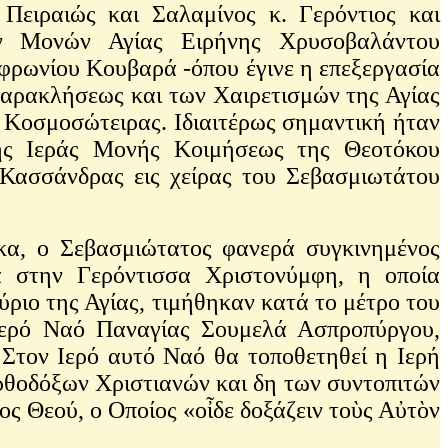
Πειραιώς και Σαλαμίνος κ. Γερόντιος και
ων Μονών Αγίας Ειρήνης Χρυσοβαλάντου
ρωνίου Κουβαρά -όπου έγινε η επεξεργασία
Παρακλήσεως και των Χαιρετισμών της Αγίας
 Κοσμοσώτειρας. Ιδιαιτέρως σημαντική ήταν
ης Ιεράς Μονής Κοιμήσεως της Θεοτόκου
 Κασσάνδρας εις χείρας του Σεβασμιωτάτου
α, ο Σεβασμιώτατος φανερά συγκινημένος
ά στην Γερόντισσα Χριστονύμφη, η οποία
ύριο της Αγίας, τιμήθηκαν κατά το μέτρο του
 Ιερό Ναό Παναγίας Σουμελά Ασπροπύργου,
 Στον Ιερό αυτό Ναό θα τοποθετηθεί η Ιερή
Ορθοδόξων Χριστιανών και δη των συντοπιτών
ς Θεού, ο Οποίος «οἶδε δοξάζειν τοὺς Αὐτὸν