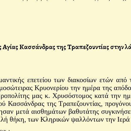
ς Αγίας Κασσάνδρας της Τραπεζουντίας στην λ
αντικής επετείου των διακοσίων ετών από τ
οσώτειρας Κρυονερίου την ημέρα της απόδο
τροπολίτης μας κ. Χρυσόστομος κατά την ημ
ού Κασσάνδρας της Τραπεζουντίας, προγόν
ησαν μετά αισθημάτων βαθυτάτης συγκινήσε
αλλή θήκη, των Κληρικών ψαλλόντων την Ιερά