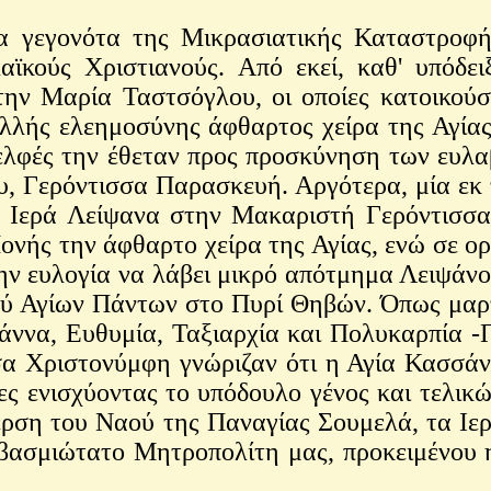
α γεγονότα της Μικρασιατικής Καταστροφή
κούς Χριστιανούς. Από εκεί, καθ' υπόδειξ
 την Μαρία Ταστσόγλου, οι οποίες κατοικού
ολλής ελεημοσύνης άφθαρτος χείρα της Αγί
αδελφές την έθεταν προς προσκύνηση των ευλ
υ, Γερόντισσα Παρασκευή. Αργότερα, μία εκ
Ιερά Λείψανα στην Μακαριστή Γερόντισσα 
ής την άφθαρτο χείρα της Αγίας, ενώ σε ο
ην ευλογία να λάβει μικρό απότμημα Λειψάν
αού Αγίων Πάντων στο Πυρί Θηβών. Όπως μαρτ
ννα, Ευθυμία, Ταξιαρχία και Πολυκαρπία -
σα Χριστονύμφη γνώριζαν ότι η Αγία Κασσάν
ες ενισχύοντας το υπόδουλο γένος και τελικ
έγερση του Ναού της Παναγίας Σουμελά, τα Ι
σμιώτατο Μητροπολίτη μας, προκειμένου η 