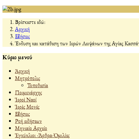
Βρίσκεστε εδώ:
Αρχική
Εἰδήσεις
Ένδυση και κατάθεση των Ιερών Λειψάνων της Αγίας Κασσάν
Κύριο μενού
Ἀρχική
Μητρόπολις
Τοποθεσία
Ποιμενάρχης
Ἱεροὶ Ναοί
Ἱερὲς Μονές
Εἰδήσεις
Ροή ειδήσεων
Μηνιαίο Αρχείο
Ἐγκύκλιοι -Ἄρθρα-Ὁμιλίες