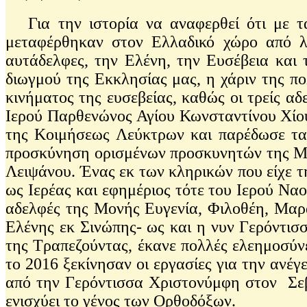
Για την ιστορία να αναφερθεί ότι με τ
μεταφέρθηκαν στον Ελλαδικό χώρο από λαϊ
αυτάδελφες, την Ελένη, την Ευσέβεια και
διωγμού της Εκκλησίας μας, η χάριν της π
κινήματος της ευσεβείας, καθώς οι τρείς 
Ιερού Παρθενώνος Αγίου Κωνσταντίνου Χίο
της Κοιμήσεως Λεύκτρων και παρέδωσε τα 
προσκύνηση ορισμένων προσκυνητών της Μον
Λειψάνου. Ένας εκ των κληρικών που είχε τ
ως Ιερέας και εφημέριος τότε του Ιερού Ν
αδελφές της Μονής Ευγενία, Φιλοθέη, Μαρά
Ελένης εκ Σινώπης- ως και η νυν Γερόντισ
της Τραπεζούντας, έκανε πολλές ελεημοσύν
το 2016 ξεκίνησαν οι εργασίες για την αν
από την Γερόντισσα Χριστονύμφη στον Σεβα
ενισχύει το γένος των Ορθοδόξων.