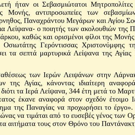
λετή ήταν οι Σεβασμιώτατοι Μητροπολίτες 
της Μονής, αντιπροσωπείες των σεβασμί
νηθος, Παναχράντου Μεγάρων και Αγίου Σοφ
για Λείψανα- ο ποιητής των ακολουθιών της 
άρκου, καθώς και ορισμένοι φίλοι της Μονής
, Οσιωτάτης Γερόντισσας Χριστονύμφης τ
ει τα σεπτά μαρτυρικά Λείψανα της Αγίας
θέσεως των Ιερών Λειψάνων στην Λάρνακ
ων της Αγίας, κάνοντας ιδιαίτερη αναφορ
ιότι τα Ιερά Λείψανα, 344 έτη μετά το Μαρτ
τατος έκανε αναφορά στον σχεδόν έτοιμο
ημα της Παναγίας να προχωρήσει το έργο».
ώνας να τιμάται από το ευσεβές γένος των 
 τα αιτήματα τους στον Θρόνο του Παντάνακτο