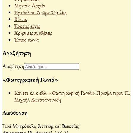
Μηνιαίο Αρχείο
Ἐγκύκλιοι -Ἄρθρα-Ὁμιλίες
Βίντεο
Ἐόρτιες εὐχές
Χρήσιμες συνδέσεις
Ἐπικοινωνία
Αναζήτηση
Αναζήτηση
«Φωτογραφική Γωνιά»
Κάνετε κλικ εδώ: «Φωτογραφική Γωνιά» Πρεσβυτέρου Π.
Μιχαήλ Κωνσταντινίδη
Διεύθυνση
Ἱερά Μητρόπολις Ἀττικῆς καί Βοιωτίας
Δημοκρίτου 18, Ἀχαρναί, 136 71