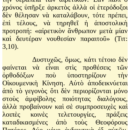
χρόνος ὑπῆρξε ἀρκετὸς ἀλλὰ οἱ ἑτερόδοξοι
δὲν θέλησαν νὰ καταλάβουν, τότε πρέπει,
ἐπὶ τέλους, νὰ τηρηθεῖ ἡ ἀποστολικὴ
προτροπή: «αἱρετικὸν ἄνθρωπον μετὰ μίαν
καὶ δευτέραν νουθεσίαν παραιτοῦ» (Τιτ:
3,10).
Δυστυχῶς, ὅμως, κάτι τέτοιο δὲν
φαίνεται νὰ εἶναι στὶς προθέσεις τῶν
ὀρθοδόξων ποὺ ὑποστηρίζουν τὴν
Οἰκουμενικὴ Κίνηση. Αὐτὸ ἀποδεικνύεται
ἀπὸ τὸ γεγονὸς ὅτι δὲν περιορίζονται μόνο
στοὺς ἀμφίβολης ποιότητας διαλόγους,
ἀλλὰ προβαίνουν καὶ σὲ συμπροσευχὲς καὶ
λοιπὲς κοινὲς τελετουργίες, πράξεις
καταδικασμένες ἀπὸ τοὺς Θεοφόρους
Πατέρες. Δύο μόνο ἐνδεικτικὰ ἐξ αὐτῶν,