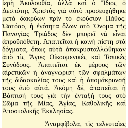
ἱερὴ Ἀκολουθία, ἀλλὰ καὶ ὁ Ἴδιος ὁ
Δεσπότης Χριστὸς γιὰ αὐτὸ προσευχήθηκε
μετὰ δακρύων πρὶν τὸ ἐκούσιον Πάθος.
Ὡστόσο, ἡ ἑνότητα ὅλων στὸ Ὄνομα τῆς
Παναγίας Τριάδος δὲν μπορεῖ νὰ εἶναι
ἀπροϋπόθετη. Ἀπαιτεῖται ἡ κοινὴ πίστη στὰ
δόγματα, ὅπως αὐτὰ ἀποκρυσταλλώθηκαν
ἀπὸ τὶς Ἅγιες Οἰκουμενικὲς καὶ Τοπικὲς
Συνόδους. Ἀπαιτεῖται ἐκ μέρους τῶν
αἱρετικῶν ἡ ἀναγνώριση τῶν σφαλμάτων
τῆς διδασκαλίας τους καὶ ἡ ἀπομάκρυνσή
τους ἀπὸ αὐτά. Ἀκόμη δέ, ἀπαιτεῖται ἡ
Βάπτισή τους γιὰ τὴν ἔνταξή τους στὸ
Σῶμα τῆς Μίας, Ἁγίας, Καθολικῆς καὶ
Ἀποστολικῆς Ἐκκλησίας.
Ἀναμφίβολα, τὶς τελευταῖες