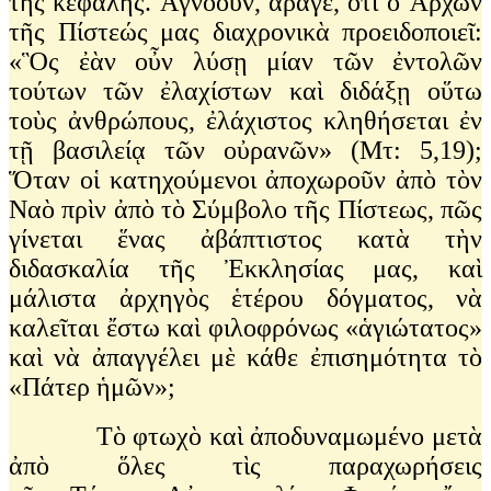
τῆς κεφαλῆς. Ἀγνοοῦν, ἄραγε, ὅτι ὁ Ἄρχων
τῆς Πίστεώς μας διαχρονικὰ προειδοποιεῖ:
«Ὃς ἐὰν οὖν λύσῃ μίαν τῶν ἐντολῶν
τούτων τῶν ἐλαχίστων καὶ διδάξῃ οὕτω
τοὺς ἀνθρώπους, ἐλάχιστος κληθήσεται ἐν
τῇ βασιλείᾳ τῶν οὐρανῶν» (Μτ: 5,19);
Ὅταν οἱ κατηχούμενοι ἀποχωροῦν ἀπὸ τὸν
Ναὸ πρὶν ἀπὸ τὸ Σύμβολο τῆς Πίστεως, πῶς
γίνεται ἕνας ἀβάπτιστος κατὰ τὴν
διδασκαλία τῆς Ἐκκλησίας μας, καὶ
μάλιστα ἀρχηγὸς ἑτέρου δόγματος, νὰ
καλεῖται ἔστω καὶ φιλοφρόνως «ἁγιώτατος»
καὶ νὰ ἀπαγγέλει μὲ κάθε ἐπισημότητα τὸ
«Πάτερ ἡμῶν»;
Τὸ φτωχὸ καὶ ἀποδυναμωμένο μετὰ
ἀπὸ ὅλες τὶς παραχωρήσεις