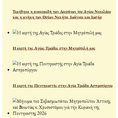
Τιμήθηκε η ανακομιδή των Λειψάνων του Αγίου Νικολάου
και η μνήμη των Οσίων Νικήτα, Ιωάννου και Ιωσήφ
Η εορτή της Αγίας Τριάδος στην Μητρόπολή μας
Η εορτή της Πεντηκοστής στην Αγία Τριάδα Ασπροπύργου