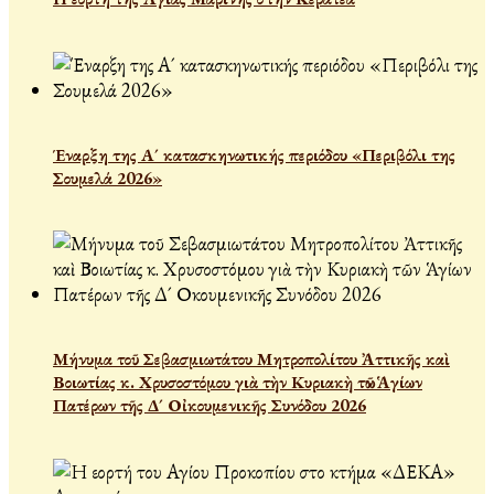
Έναρξη της Α´ κατασκηνωτικής περιόδου «Περιβόλι της
Σουμελά 2026»
Μήνυμα τοῦ Σεβασμιωτάτου Μητροπολίτου Ἀττικῆς καὶ
Βοιωτίας κ. Χρυσοστόμου γιὰ τὴν Κυριακὴ τῶν Ἁγίων
Πατέρων τῆς Δ´ Οἰκουμενικῆς Συνόδου 2026