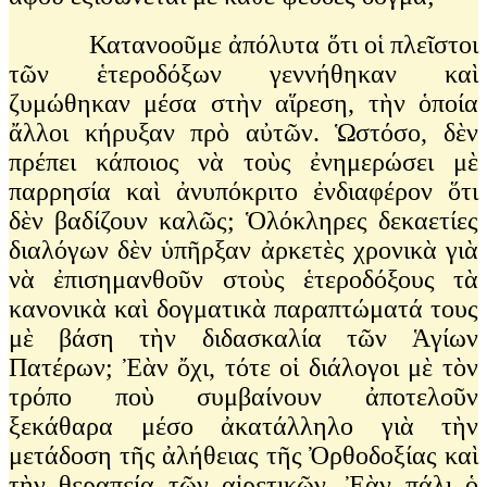
Κατανοοῦμε ἀπόλυτα ὅτι οἱ πλεῖστοι
τῶν ἑτεροδόξων γεννήθηκαν καὶ
ζυμώθηκαν μέσα στὴν αἵρεση, τὴν ὁποία
ἄλλοι κήρυξαν πρὸ αὐτῶν. Ὡστόσο, δὲν
πρέπει κάποιος νὰ τοὺς ἐνημερώσει μὲ
παρρησία καὶ ἀνυπόκριτο ἐνδιαφέρον ὅτι
δὲν βαδίζουν καλῶς; Ὁλόκληρες δεκαετίες
διαλόγων δὲν ὑπῆρξαν ἀρκετὲς χρονικὰ γιὰ
νὰ ἐπισημανθοῦν στοὺς ἑτεροδόξους τὰ
κανονικὰ καὶ δογματικὰ παραπτώματά τους
μὲ βάση τὴν διδασκαλία τῶν Ἁγίων
Πατέρων; Ἐὰν ὄχι, τότε οἱ διάλογοι μὲ τὸν
τρόπο ποὺ συμβαίνουν ἀποτελοῦν
ξεκάθαρα μέσο ἀκατάλληλο γιὰ τὴν
μετάδοση τῆς ἀλήθειας τῆς Ὀρθοδοξίας καὶ
τὴν θεραπεία τῶν αἱρετικῶν. Ἐὰν πάλι ὁ