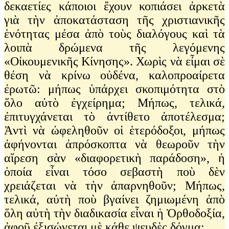
δεκαετίες κάποιοι ἔχουν κοπιάσει ἀρκετὰ
γιὰ τὴν ἀποκατάσταση τῆς χριστιανικῆς
ἑνότητας μέσα ἀπὸ τοὺς διαλόγους καὶ τὰ
λοιπὰ δρώμενα τῆς λεγόμενης
«Οἰκουμενικῆς Κίνησης». Χωρὶς νὰ εἶμαι σὲ
θέση νὰ κρίνω οὐδένα, καλοπροαίρετα
ἐρωτῶ: μήπως ὑπάρχει σκοπιμότητα στὸ
ὅλο αὐτὸ ἐγχείρημα; Μήπως, τελικά,
ἐπιτυγχάνεται τὸ ἀντίθετο ἀποτέλεσμα;
Ἀντὶ νὰ ὠφεληθοῦν οἱ ἑτερόδοξοι, μήπως
ἀφήνονται ἀπρόσκοπτα νὰ θεωροῦν τὴν
αἵρεση σὰν «διαφορετικὴ παράδοση», ἡ
ὁποία εἶναι τόσο σεβαστὴ ποὺ δὲν
χρειάζεται νὰ τὴν ἀπαρνηθοῦν; Μήπως,
τελικά, αὐτὴ ποὺ βγαίνει ζημιωμένη ἀπὸ
ὅλη αὐτὴ τὴν διαδικασία εἶναι ἡ Ὀρθοδοξία,
ἀφοῦ ἐξισώνεται μὲ κάθε ψευδὲς δόγμα;