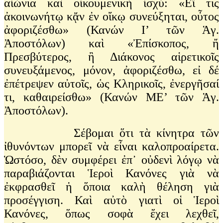
αἰώνια καὶ οἰκουμενικὴ ἰσχύ: «Εἴ τις
ἀκοινωνήτῳ κᾄν ἐν οἴκῳ συνεύξηται, οὖτος
ἀφοριζέσθω» (Κανών Ι’ τῶν Ἁγ.
Ἀποστόλων) καὶ «Ἐπίσκοπος, ἤ
Πρεσβύτερος, ἢ Διάκονος αἱρετικοῖς
συνευξάμενος, μόνον, ἀφοριζέσθω, εἰ δέ
ἐπέτρεψεν αὐτοῖς, ὡς Κληρικοῖς, ἐνεργῆσαί
τι, καθαιρείσθω» (Κανών ΜΕ’ τῶν Ἁγ.
Ἀποστόλων).
Σέβομαι ὅτι τὰ κίνητρα τῶν
ἰθυνόντων μπορεῖ νὰ εἶναι καλοπροαίρετα.
Ὡστόσο, δὲν συμφέρει ἐπ᾽ οὐδενὶ λόγῳ νὰ
παραβιάζονται Ἱεροὶ Κανόνες γιὰ νὰ
ἐκφρασθεῖ ἡ ὅποια καλὴ θέληση γιὰ
προσέγγιση. Καὶ αὐτὸ γιατὶ οἱ Ἱεροὶ
Κανόνες, ὅπως σοφὰ ἔχει λεχθεῖ,