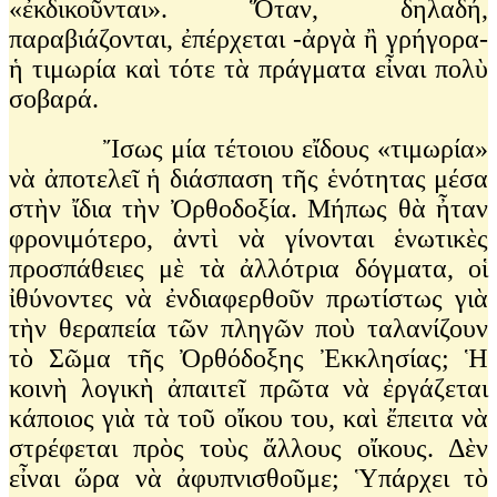
«ἐκδικοῦνται». Ὅταν, δηλαδή,
παραβιάζονται, ἐπέρχεται -ἀργὰ ἢ γρήγορα-
ἡ τιμωρία καὶ τότε τὰ πράγματα εἶναι πολὺ
σοβαρά.
Ἴσως μία τέτοιου εἴδους «τιμωρία»
νὰ ἀποτελεῖ ἡ διάσπαση τῆς ἑνότητας μέσα
στὴν ἴδια τὴν Ὀρθοδοξία. Μήπως θὰ ἦταν
φρονιμότερο, ἀντὶ νὰ γίνονται ἑνωτικὲς
προσπάθειες μὲ τὰ ἀλλότρια δόγματα, οἱ
ἰθύνοντες νὰ ἐνδιαφερθοῦν πρωτίστως γιὰ
τὴν θεραπεία τῶν πληγῶν ποὺ ταλανίζουν
τὸ Σῶμα τῆς Ὀρθόδοξης Ἐκκλησίας; Ἡ
κοινὴ λογικὴ ἀπαιτεῖ πρῶτα νὰ ἐργάζεται
κάποιος γιὰ τὰ τοῦ οἴκου του, καὶ ἔπειτα νὰ
στρέφεται πρὸς τοὺς ἄλλους οἴκους. Δὲν
εἶναι ὥρα νὰ ἀφυπνισθοῦμε; Ὑπάρχει τὸ