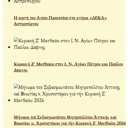
Η εορτή του Αγίου Προκοπίου στο κτήμα «ΔΕΚΑ»
Ασπροπύργου
Κυριακή Ζ' Ματθαίου στον Ι. Ν. Αγίων Πέτρου και Παύλου
Δάφνης
Μήνυμα τοῦ Σεβασμιωτάτου Μητροπολίτου Ἀττικῆς καὶ
Βοιωτίας κ. Χρυσοστόμου γιὰ τὴν Κυριακὴ Ζ΄ Ματθαίου 2026