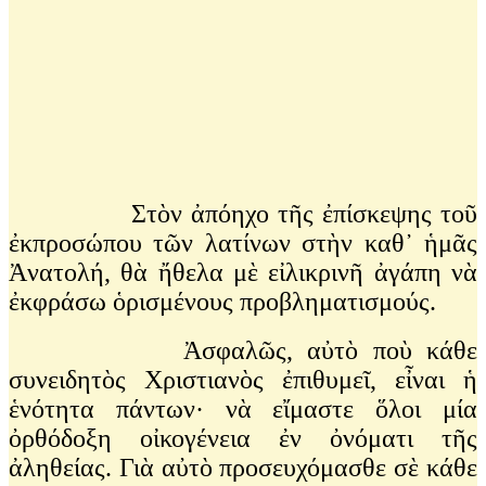
Στὸν ἀπόηχο τῆς ἐπίσκεψης τοῦ
ἐκπροσώπου τῶν λατίνων στὴν καθ᾽ ἡμᾶς
Ἀνατολή, θὰ ἤθελα μὲ εἰλικρινῆ ἀγάπη νὰ
ἐκφράσω ὁρισμένους προβληματισμούς.
Ἀσφαλῶς, αὐτὸ ποὺ κάθε
συνειδητὸς Χριστιανὸς ἐπιθυμεῖ, εἶναι ἡ
ἑνότητα πάντων· νὰ εἴμαστε ὅλοι μία
ὀρθόδοξη οἰκογένεια ἐν ὀνόματι τῆς
ἀληθείας. Γιὰ αὐτὸ προσευχόμασθε σὲ κάθε