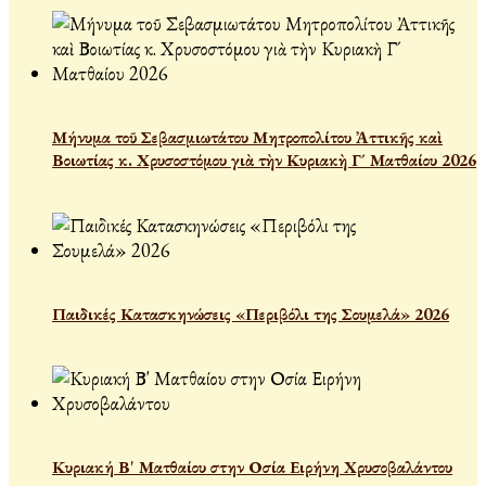
Μήνυμα τοῦ Σεβασμιωτάτου Μητροπολίτου Ἀττικῆς καὶ
Βοιωτίας κ. Χρυσοστόμου γιὰ τὴν Κυριακὴ Γ´ Ματθαίου 2026
Παιδικές Κατασκηνώσεις «Περιβόλι της Σουμελά» 2026
Κυριακή Β' Ματθαίου στην Οσία Ειρήνη Χρυσοβαλάντου