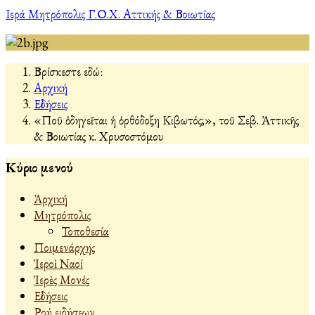
Ιερά Μητρόπολις Γ.Ο.Χ. Αττικής & Βοιωτίας
Βρίσκεστε εδώ:
Αρχική
Εἰδήσεις
«Ποῦ ὁδηγεῖται ἡ ὀρθόδοξη Κιβωτός;», τοῦ Σεβ. Ἀττικῆς
& Βοιωτίας κ. Χρυσοστόμου
Κύριο μενού
Ἀρχική
Μητρόπολις
Τοποθεσία
Ποιμενάρχης
Ἱεροὶ Ναοί
Ἱερὲς Μονές
Εἰδήσεις
Ροή ειδήσεων