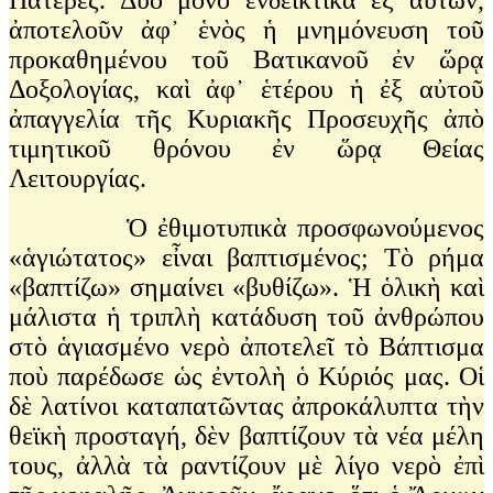
ἀποτελοῦν ἀφ᾽ ἑνὸς ἡ μνημόνευση τοῦ
προκαθημένου τοῦ Βατικανοῦ ἐν ὥρᾳ
Δοξολογίας, καὶ ἀφ᾽ ἑτέρου ἡ ἐξ αὐτοῦ
ἀπαγγελία τῆς Κυριακῆς Προσευχῆς ἀπὸ
τιμητικοῦ θρόνου ἐν ὥρᾳ Θείας
Λειτουργίας.
Ὁ ἐθιμοτυπικὰ προσφωνούμενος
«ἁγιώτατος» εἶναι βαπτισμένος; Τὸ ρήμα
«βαπτίζω» σημαίνει «βυθίζω». Ἡ ὁλικὴ καὶ
μάλιστα ἡ τριπλὴ κατάδυση τοῦ ἀνθρώπου
στὸ ἁγιασμένο νερὸ ἀποτελεῖ τὸ Βάπτισμα
ποὺ παρέδωσε ὡς ἐντολὴ ὁ Κύριός μας. Οἱ
δὲ λατίνοι καταπατῶντας ἀπροκάλυπτα τὴν
θεϊκὴ προσταγή, δὲν βαπτίζουν τὰ νέα μέλη
τους, ἀλλὰ τὰ ραντίζουν μὲ λίγο νερὸ ἐπὶ