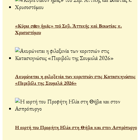
«Κύριε σῶσον ἡμᾶς» τοῦ Σεβ. Ἀττικῆς καὶ Βοιωτίας κ.
Χρυσοστόμου
Ακυρώνεται η φιλοξενία των κοριτσιών στις Κατασκηνώσεις
«Περιβόλι της Σουμελά 2026»
Η εορτή του Προφήτη Ηλία στη Θήβα και στον Ασπρόπυργο