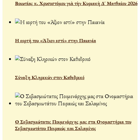
Βοιωτίας κ. Χρυσοστόμου γιὰ τὴν Κυριακὴ Δ´ Ματθαίου 2026
Η εορτή του «Άξιον εστί» στην Παιανία
Σύναξη Κληρικών στον Καθεδρικό
Ο Σεβασμιώτατος Ποιμενάρχης μας στα Ονομαστήρια του
Σεβασμιωτάτου Πειραιώς και Σαλαμίνος