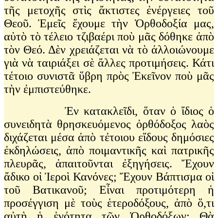
τῆς μετοχῆς στὶς ἄκτιστες ἐνέργειες τοῦ
Θεοῦ. Ἐμεῖς ἔχουμε τὴν Ὀρθοδοξία μας,
αὐτὸ τὸ τέλειο τζιβαέρι ποὺ μᾶς δόθηκε ἀπὸ
τὸν Θεό. Δὲν χρειάζεται νὰ τὸ ἀλλοιώνουμε
γιὰ νὰ ταιριάξει σὲ ἄλλες προτιμήσεις. Κάτι
τέτοιο συνιστᾶ ὕβρη πρὸς Ἐκεῖνον ποὺ μᾶς
τὴν ἐμπιστεύθηκε.
Ἐν κατακλεῖδι, ὅταν ὁ ἴδιος ὁ
συνειδητὰ θρησκευόμενος ὀρθόδοξος λαὸς
διχάζεται μέσα ἀπὸ τέτοιου εἴδους δημόσιες
ἐκδηλώσεις, ἀπὸ ποιμαντικῆς καὶ πατρικῆς
πλευρᾶς, ἀπαιτοῦνται ἐξηγήσεις. Ἔχουν
ἄδικο οἱ Ἱεροὶ Κανόνες; Ἔχουν Βάπτισμα οἱ
τοῦ Βατικανοῦ; Εἶναι προτιμότερη ἡ
προσέγγιση μὲ τοὺς ἑτεροδόξους, ἀπὸ ὅ,τι
αὐτὴ ἡ ἑνότητα τῶν Ὀρθοδόξων; Θὰ