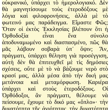
οὐκρανικό, ὑπάρχει τὸ ἡμερολογιακό. Δὲν
θὰ μαγνητίσουμε τοὺς ἑτεροδόξους μὲ
λόγια καὶ φιλοφρονήσεις, ἀλλὰ μὲ τὸ
φωτεινό μας παράδειγμα. Εἴμαστε Φῶς;
Ὅταν οἱ ἐκτὸς Ἐκκλησίας βλέπουν ὅτι ἡ
Ὀρθοδοξία εἶναι ἕνα σύνολο
ἀποδυναμωμένο καὶ διασπασμένο, πῶς θὰ
μᾶς λάβουν σοβαρὰ ὑπ᾽ ὄψιν; Ἄν,
πράγματι, ὑπάρχει θέληση γιὰ προσέγγιση,
αὐτὴ δὲν θὰ ἐπιτευχθεῖ μὲ τὶς δημόσιες
σχέσεις, οὔτε μὲ τὸ νὰ βάζουμε νερὸ στὸ
κρασί μας, ἀλλὰ μέσα ἀπὸ τὴν δική μας
μετάνοια καὶ μεταμόρφωση. Καριέρα
ὑπάρχει καὶ στοὺς ἑτεροδόξους. Οἱ
Ὀρθόδοξοι, ἂν πράγματι, θέλουμε νὰ
πείσουμε, ἔχουμε τὸ δικό μας «ὅπλο»· τὴν
δυνατότητα τῆς ἁγιότητας, τὴν δυνατότητα