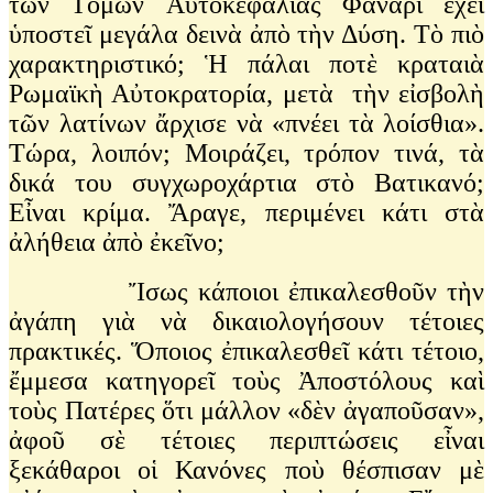
τῶν Tόμων Aὐτοκεφαλίας Φανάρι ἔχει
ὑποστεῖ μεγάλα δεινὰ ἀπὸ τὴν Δύση. Τὸ πιὸ
χαρακτηριστικό; Ἡ πάλαι ποτὲ κραταιὰ
Ρωμαϊκὴ Αὐτοκρατορία, μετὰ τὴν εἰσβολὴ
τῶν λατίνων ἄρχισε νὰ «πνέει τὰ λοίσθια».
Τώρα, λοιπόν; Μοιράζει, τρόπον τινά, τὰ
δικά του συγχωροχάρτια στὸ Βατικανό;
Εἶναι κρίμα. Ἄραγε, περιμένει κάτι στὰ
ἀλήθεια ἀπὸ ἐκεῖνο;
Ἴσως κάποιοι ἐπικαλεσθοῦν τὴν
ἀγάπη γιὰ νὰ δικαιολογήσουν τέτοιες
πρακτικές. Ὅποιος ἐπικαλεσθεῖ κάτι τέτοιο,
ἔμμεσα κατηγορεῖ τοὺς Ἀποστόλους καὶ
τοὺς Πατέρες ὅτι μάλλον «δὲν ἀγαποῦσαν»,
ἀφοῦ σὲ τέτοιες περιπτώσεις εἶναι
ξεκάθαροι οἱ Κανόνες ποὺ θέσπισαν μὲ