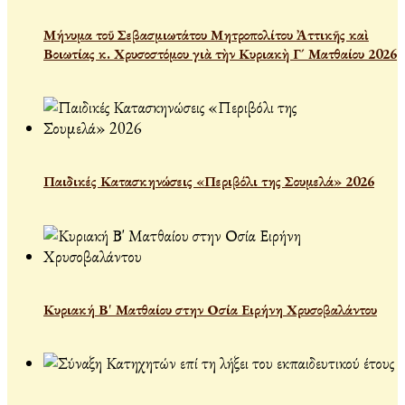
Μήνυμα τοῦ Σεβασμιωτάτου Μητροπολίτου Ἀττικῆς καὶ
Βοιωτίας κ. Χρυσοστόμου γιὰ τὴν Κυριακὴ Γ´ Ματθαίου 2026
Παιδικές Κατασκηνώσεις «Περιβόλι της Σουμελά» 2026
Κυριακή Β' Ματθαίου στην Οσία Ειρήνη Χρυσοβαλάντου