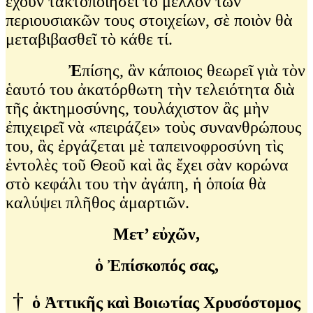
ἔχουν τακτοποιήσει τὸ μέλλον τῶν
περιουσιακῶν τους στοιχείων, σὲ ποιὸν θὰ
μεταβιβασθεῖ τὸ κάθε τί.
Ἐ
πίσης, ἂν κάποιος θεωρεῖ γιὰ τὸν
ἑαυτό του ἀκατόρθωτη τὴν τελειότητα διὰ
τῆς ἀκτημοσύνης, τουλάχιστον ἂς μὴν
ἐπιχειρεῖ νὰ «πειράζει» τοὺς συνανθρώπους
του, ἂς ἐργάζεται μὲ ταπεινοφροσύνη τὶς
ἐντολὲς τοῦ Θεοῦ καὶ ἂς ἔχει σὰν κορώνα
στὸ κεφάλι του τὴν ἀγάπη, ἡ ὁποία θὰ
καλύψει πλῆθος ἁμαρτιῶν.
Μετ’ εὐχῶν,
ὁ Ἐπίσκοπός σας,
†
ὁ Ἀττικῆς καὶ Βοιωτίας Χρυσόστομος