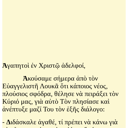
Ἀ
γαπητοὶ ἐν Χριστῷ ἀδελφοί,
Ἀ
κούσαμε σήμερα ἀπὸ τὸν
Εὐαγγελιστῆ Λουκᾶ ὅτι κάποιος νέος,
πλούσιος σφόδρα, θέλησε νὰ πειράξει τὸν
Κύριό μας, γιὰ αὐτὸ Τὸν πλησίασε καὶ
ἀνέπτυξε μαζί Του τὸν ἑξῆς διάλογο:
-
Δ
ιδάσκαλε ἀγαθέ, τί πρέπει νὰ κάνω γιὰ