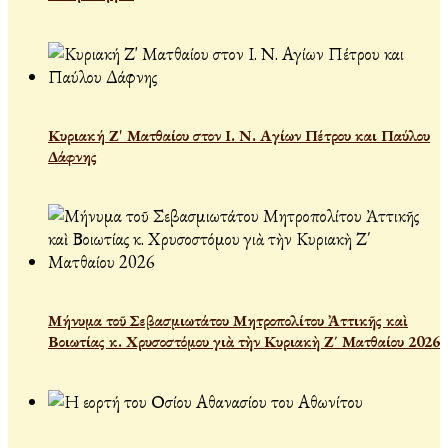
Κυριακή Ζ' Ματθαίου στον Ι. Ν. Αγίων Πέτρου και Παύλου
Δάφνης
Μήνυμα τοῦ Σεβασμιωτάτου Μητροπολίτου Ἀττικῆς καὶ
Βοιωτίας κ. Χρυσοστόμου γιὰ τὴν Κυριακὴ Ζ΄ Ματθαίου 2026