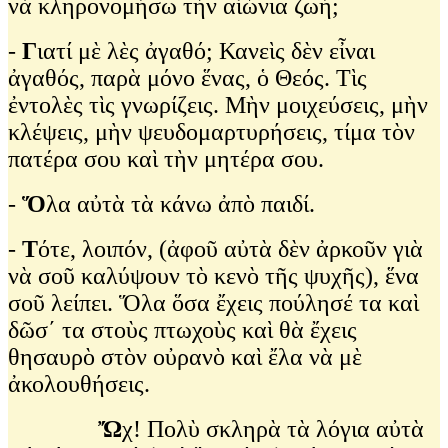
νὰ κληρονομήσω τὴν αἰώνια ζωή;
-
Γ
ιατί μὲ λὲς ἀγαθό; Κανεὶς δὲν εἶναι
ἀγαθός, παρὰ μόνο ἕνας, ὁ Θεός. Τὶς
ἐντολὲς τὶς γνωρίζεις. Μὴν μοιχεύσεις, μὴν
κλέψεις, μὴν ψευδομαρτυρήσεις, τίμα τὸν
πατέρα σου καὶ τὴν μητέρα σου.
-
Ὅ
λα αὐτὰ τὰ κάνω ἀπὸ παιδί.
-
Τ
ότε, λοιπόν, (ἀφοῦ αὐτὰ δὲν ἀρκοῦν γιὰ
νὰ σοῦ καλύψουν τὸ κενὸ τῆς ψυχῆς), ἕνα
σοῦ λείπει. Ὅλα ὅσα ἔχεις πούλησέ τα καὶ
δῶσ΄ τα στοὺς πτωχοὺς καὶ θὰ ἔχεις
θησαυρὸ στὸν οὐρανὸ καὶ ἔλα νὰ μὲ
ἀκολουθήσεις.
Ὤ
χ! Πολὺ σκληρὰ τὰ λόγια αὐτὰ