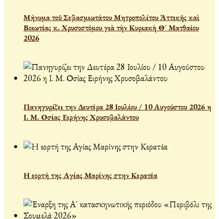
Μήνυμα τοῦ Σεβασμιωτάτου Μητροπολίτου Ἀττικῆς καὶ
Βοιωτίας κ. Χρυσοστόμου γιὰ τὴν Κυριακὴ Θ´ Ματθαίου
2026
Πανηγυρίζει την Δευτέρα 28 Ιουλίου / 10 Αυγούστου 2026 η
Ι. Μ. Οσίας Ειρήνης Χρυσοβαλάντου
Η εορτή της Αγίας Μαρίνης στην Κερατέα