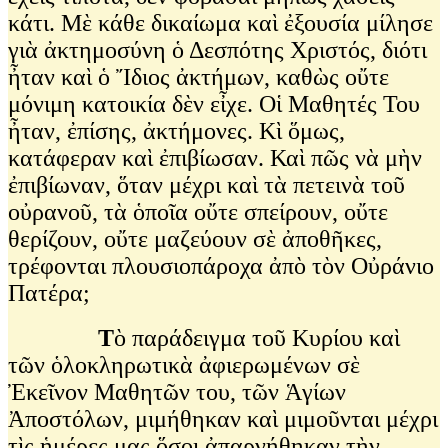
κάτι. Μὲ κάθε δικαίωμα καὶ ἐξουσία μίλησε
γιὰ ἀκτημοσύνη ὁ Δεσπότης Χριστός, διότι
ἦταν καὶ ὁ Ἴδιος ἀκτήμων, καθὼς οὔτε
μόνιμη κατοικία δὲν εἶχε. Οἱ Μαθητές Του
ἦταν, ἐπίσης, ἀκτήμονες. Κὶ ὅμως,
κατάφεραν καὶ ἐπιβίωσαν. Καὶ πῶς νὰ μὴν
ἐπιβίωναν, ὅταν μέχρι καὶ τὰ πετεινὰ τοῦ
οὐρανοῦ, τὰ ὁποῖα οὔτε σπείρουν, οὔτε
θερίζουν, οὔτε μαζεύουν σὲ ἀποθῆκες,
τρέφονται πλουσιοπάροχα ἀπὸ τὸν Οὐράνιο
Πατέρα;
Τ
ὸ παράδειγμα τοῦ Κυρίου καὶ
τῶν ὁλοκληρωτικὰ ἀφιερωμένων σὲ
Ἐκεῖνον Μαθητῶν του, τῶν Ἁγίων
Ἀποστόλων, μιμήθηκαν καὶ μιμοῦνται μέχρι
τὶς ἡμέρες μας ὅσοι ἀπαρνήθηκαν τὴν