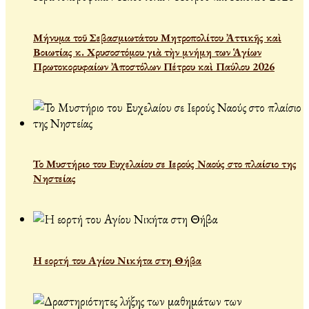
Μήνυμα τοῦ Σεβασμιωτάτου Μητροπολίτου Ἀττικῆς καὶ
Βοιωτίας κ. Χρυσοστόμου γιὰ τὴν μνήμη των Ἁγίων
Πρωτοκορυφαίων Ἀποστόλων Πέτρου καὶ Παύλου 2026
Το Μυστήριο του Ευχελαίου σε Ιερούς Ναούς στο πλαίσιο της
Νηστείας
Η εορτή του Αγίου Νικήτα στη Θήβα