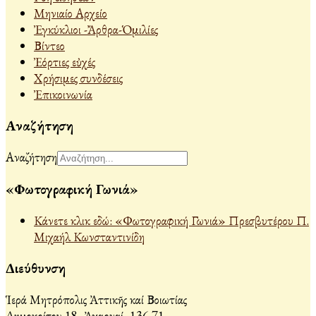
Μηνιαίο Αρχείο
Ἐγκύκλιοι -Ἄρθρα-Ὁμιλίες
Βίντεο
Ἐόρτιες εὐχές
Χρήσιμες συνδέσεις
Ἐπικοινωνία
Αναζήτηση
Αναζήτηση
«Φωτογραφική Γωνιά»
Κάνετε κλικ εδώ: «Φωτογραφική Γωνιά» Πρεσβυτέρου Π.
Μιχαήλ Κωνσταντινίδη
Διεύθυνση
Ἱερά Μητρόπολις Ἀττικῆς καί Βοιωτίας
Δημοκρίτου 18, Ἀχαρναί, 136 71