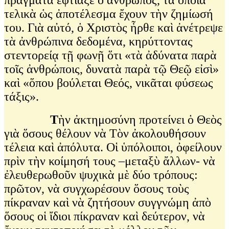
τελικὰ ὡς ἀποτέλεσμα ἔχουν τὴν ζημίωσή
του. Γιὰ αὐτό, ὁ Χριστὸς ἦρθε καὶ ἀνέτρεψε
τὰ ἀνθρώπινα δεδομένα, κηρύττοντας
στεντορείᾳ τῇ φωνῇ ὅτι «τὰ ἀδύνατα παρὰ
τοῖς ἀνθρώποις, δυνατὰ παρὰ τῷ Θεῷ εἰσὶ»
καὶ «ὅπου βούλεται Θεός, νικᾶται φύσεως
τάξις».
Τ
ὴν ἀκτημοσύνη προτείνει ὁ Θεὸς
γιὰ ὅσους θέλουν νὰ Τὸν ἀκολουθήσουν
τέλεια καὶ ἀπόλυτα. Οἱ ὑπόλοιποι, ὀφείλουν
πρὶν τὴν κοίμησή τους –μεταξὺ ἄλλων- νὰ
ἐλευθερωθοῦν ψυχικὰ μὲ δύο τρόπους:
πρῶτον, νὰ συγχωρέσουν ὅσους τοὺς
πίκραναν καὶ νὰ ζητήσουν συγγνώμη ἀπὸ
ὅσους οἱ ἴδιοι πίκραναν καὶ δεύτερον, νὰ