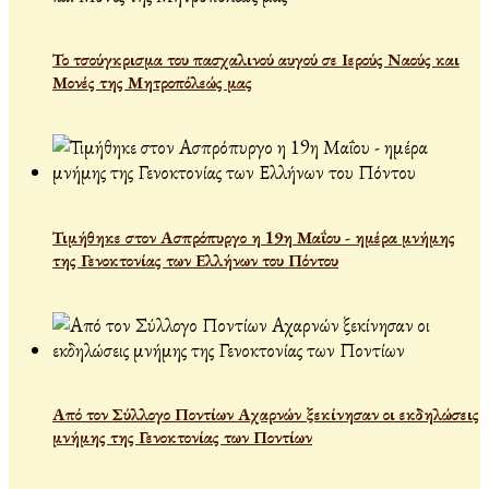
Το τσούγκρισμα του πασχαλινού αυγού σε Ιερούς Ναούς και
Μονές της Μητροπόλεώς μας
Τιμήθηκε στον Ασπρόπυργο η 19η Μαΐου - ημέρα μνήμης
της Γενοκτονίας των Ελλήνων του Πόντου
Από τον Σύλλογο Ποντίων Αχαρνών ξεκίνησαν οι εκδηλώσεις
μνήμης της Γενοκτονίας των Ποντίων