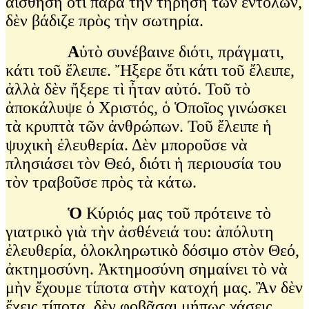
αἴσθηση ὅτι παρὰ τὴν τήρηση τῶν ἐντολῶν,
δὲν βάδιζε πρὸς τὴν σωτηρία.
Α
ὐτὸ συνέβαινε διότι, πράγματι,
κάτι τοῦ ἔλειπε. Ἤξερε ὅτι κάτι τοῦ ἔλειπε,
ἀλλὰ δὲν ἤξερε τὶ ἦταν αὐτό. Τοῦ τὸ
ἀποκάλυψε ὁ Χριστός, ὁ Ὁποῖος γινώσκει
τὰ κρυπτὰ τῶν ἀνθρώπων. Τοῦ ἔλειπε ἡ
ψυχικὴ ἐλευθερία. Δὲν μποροῦσε νὰ
πλησιάσει τὸν Θεό, διότι ἡ περιουσία του
τὸν τραβοῦσε πρὸς τὰ κάτω.
Ὁ
Κύριός μας τοῦ πρότεινε τὸ
γιατρικὸ γιὰ τὴν ἀσθένειά του: ἀπόλυτη
ἐλευθερία, ὁλοκληρωτικὸ δόσιμο στὸν Θεό,
ἀκτημοσύνη. Ἀκτημοσύνη σημαίνει τὸ νὰ
μὴν ἔχουμε τίποτα στὴν κατοχή μας. Ἂν δὲν
ἔχεις τίποτα, δὲν φοβᾶσαι μήπως χάσεις