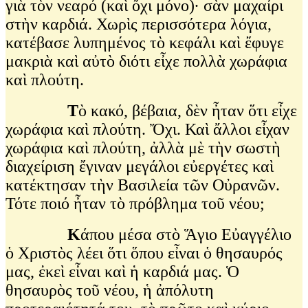
γιὰ τὸν νεαρό (καὶ ὄχι μόνο)· σὰν μαχαίρι
στὴν καρδιά. Χωρὶς περισσότερα λόγια,
κατέβασε λυπημένος τὸ κεφάλι καὶ ἔφυγε
μακριὰ καὶ αὐτὸ διότι εἶχε πολλὰ χωράφια
καὶ πλούτη.
Τ
ὸ κακό, βέβαια, δὲν ἦταν ὅτι εἶχε
χωράφια καὶ πλούτη. Ὄχι. Καὶ ἄλλοι εἶχαν
χωράφια καὶ πλούτη, ἀλλὰ μὲ τὴν σωστὴ
διαχείριση ἔγιναν μεγάλοι εὐεργέτες καὶ
κατέκτησαν τὴν Βασιλεία τῶν Οὐρανῶν.
Τότε ποιό ἦταν τὸ πρόβλημα τοῦ νέου;
Κ
άπου μέσα στὸ Ἅγιο Εὐαγγέλιο
ὁ Χριστὸς λέει ὅτι ὅπου εἶναι ὁ θησαυρός
μας, ἐκεὶ εἶναι καὶ ἡ καρδιά μας. Ὁ
θησαυρὸς τοῦ νέου, ἡ ἀπόλυτη