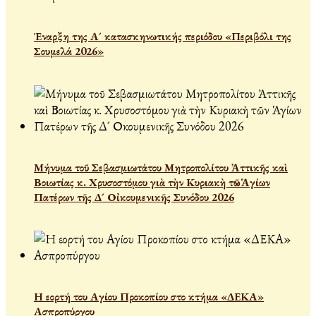
Έναρξη της Α´ κατασκηνωτικής περιόδου «Περιβόλι της
Σουμελά 2026»
Μήνυμα τοῦ Σεβασμιωτάτου Μητροπολίτου Ἀττικῆς καὶ
Βοιωτίας κ. Χρυσοστόμου γιὰ τὴν Κυριακὴ τῶν Ἁγίων
Πατέρων τῆς Δ´ Οἰκουμενικῆς Συνόδου 2026
Η εορτή του Αγίου Προκοπίου στο κτήμα «ΔΕΚΑ»
Ασπροπύργου