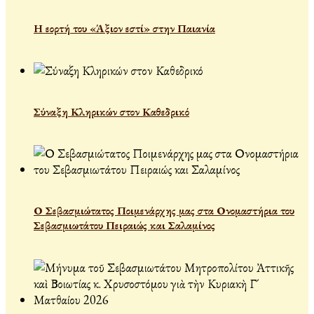
Η εορτή του «Άξιον εστί» στην Παιανία
Σύναξη Κληρικών στον Καθεδρικό
Ο Σεβασμιώτατος Ποιμενάρχης μας στα Ονομαστήρια του
Σεβασμιωτάτου Πειραιώς και Σαλαμίνος