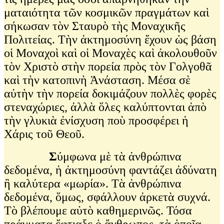
ματαιότητα τῶν κοσμικῶν πραγμάτων καὶ
σήκωσαν τὸν Σταυρὸ τὴς Μοναχικῆς
Πολιτείας. Τὴν ἀκτημοσύνη ἔχουν ὡς βάση
οἱ Μοναχοὶ καὶ οἱ Μοναχὲς καὶ ἀκολουθοῦν
τὸν Χριστὸ στὴν πορεία πρὸς τὸν Γολγοθᾶ
καὶ τὴν κατοπινὴ Ἀνάσταση. Μέσα σὲ
αὐτὴν τὴν πορεία δοκιμάζουν πολλὲς φορὲς
στεναχώριες, ἀλλὰ ὅλες καλύπτονται ἀπὸ
τὴν γλυκιὰ ἐνίσχυση ποὺ προσφέρει ἡ
Χάρις τοῦ Θεοῦ.
Σ
ύμφωνα μὲ τὰ ἀνθρώπινα
δεδομένα, ἡ ἀκτημοσύνη φαντάζει ἀδύνατη
ἢ καλύτερα «μωρία». Τὰ ἀνθρώπινα
δεδομένα, ὅμως, σφάλλουν ἀρκετὰ συχνά.
Τὸ βλέπουμε αὐτὸ καθημερινῶς. Τόσα
πράγματα ἔφτιαξε ὁ ἄνθρωπος, τὰ ὁποῖα