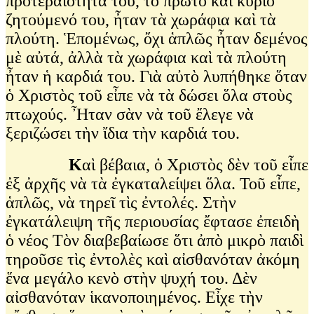
προτεραιότητά του, τὸ πρῶτο καὶ κύριο
ζητούμενό του, ἦταν τὰ χωράφια καὶ τὰ
πλούτη. Ἑπομένως, ὄχι ἁπλῶς ἦταν δεμένος
μὲ αὐτά, ἀλλὰ τὰ χωράφια καὶ τὰ πλούτη
ἦταν ἡ καρδιά του. Γιὰ αὐτὸ λυπήθηκε ὅταν
ὁ Χριστὸς τοῦ εἶπε νὰ τὰ δώσει ὅλα στοὺς
πτωχούς. Ἦταν σὰν νὰ τοῦ ἔλεγε νὰ
ξεριζώσει τὴν ἴδια τὴν καρδιά του.
Κ
αὶ βέβαια, ὁ Χριστὸς δὲν τοῦ εἶπε
ἐξ ἀρχῆς νὰ τὰ ἐγκαταλείψει ὅλα. Τοῦ εἶπε,
ἁπλῶς, νὰ τηρεῖ τὶς ἐντολές. Στὴν
ἐγκατάλειψη τῆς περιουσίας ἔφτασε ἐπειδὴ
ὁ νέος Τὸν διαβεβαίωσε ὅτι ἀπὸ μικρὸ παιδὶ
τηροῦσε τὶς ἐντολὲς καὶ αἰσθανόταν ἀκόμη
ἕνα μεγάλο κενὸ στὴν ψυχή του. Δὲν
αἰσθανόταν ἱκανοποιημένος. Εἶχε τὴν