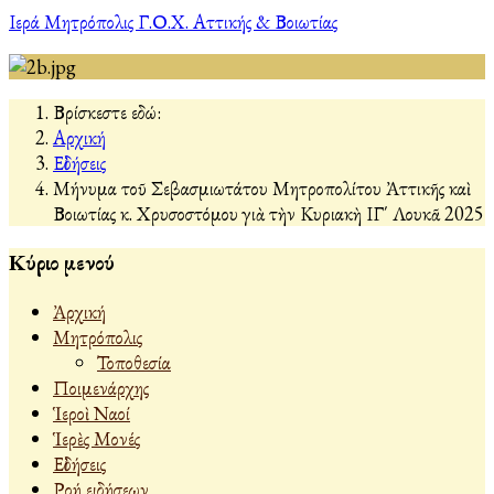
Ιερά Μητρόπολις Γ.Ο.Χ. Αττικής & Βοιωτίας
Βρίσκεστε εδώ:
Αρχική
Εἰδήσεις
Μήνυμα τοῦ Σεβασμιωτάτου Μητροπολίτου Ἀττικῆς καὶ
Βοιωτίας κ. Χρυσοστόμου γιὰ τὴν Κυριακὴ ΙΓ΄ Λουκᾶ 2025
Κύριο μενού
Ἀρχική
Μητρόπολις
Τοποθεσία
Ποιμενάρχης
Ἱεροὶ Ναοί
Ἱερὲς Μονές
Εἰδήσεις
Ροή ειδήσεων