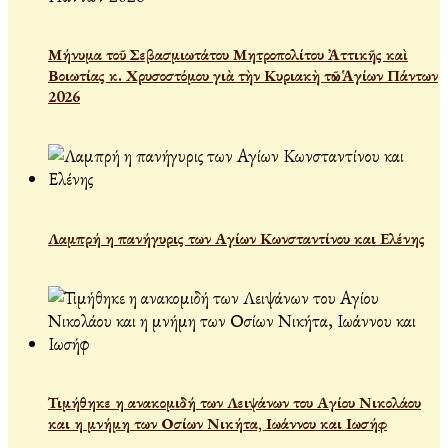
Μήνυμα τοῦ Σεβασμιωτάτου Μητροπολίτου Ἀττικῆς καὶ
Βοιωτίας κ. Χρυσοστόμου γιὰ τὴν Κυριακὴ τῶν Ἁγίων Πάντων
2026
Λαμπρή η πανήγυρις των Αγίων Κωνσταντίνου και Ελένης
Τιμήθηκε η ανακομιδή των Λειψάνων του Αγίου Νικολάου
και η μνήμη των Οσίων Νικήτα, Ιωάννου και Ιωσήφ