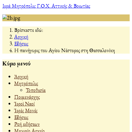
Ιερά Μητρόπολις Γ.Ο.Χ. Αττικής & Βοιωτίας
Βρίσκεστε εδώ:
Αρχική
Εἰδήσεις
Η πανήγυρις του Αγίου Νέστορος στη Θεσσαλονίκη
Κύριο μενού
Ἀρχική
Μητρόπολις
Τοποθεσία
Ποιμενάρχης
Ἱεροὶ Ναοί
Ἱερὲς Μονές
Εἰδήσεις
Ροή ειδήσεων
Μηνιαίο Αρχείο