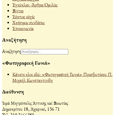
Ἐγκύκλιοι -Ἄρθρα-Ὁμιλίες
Βίντεο
Ἐόρτιες εὐχές
Χρήσιμες συνδέσεις
Ἐπικοινωνία
Αναζήτηση
Αναζήτηση
«Φωτογραφική Γωνιά»
Κάνετε κλικ εδώ: «Φωτογραφική Γωνιά» Πρεσβυτέρου Π.
Μιχαήλ Κωνσταντινίδη
Διεύθυνση
Ἱερά Μητρόπολις Ἀττικῆς καί Βοιωτίας
Δημοκρίτου 18, Ἀχαρναί, 136 71
Τηλ. 210 2466385