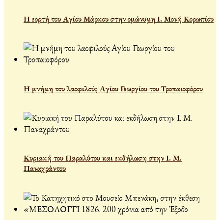
Η εορτή του Αγίου Μάρκου στην ομώνυμη Ι. Μονή Κορωπίου
Η μνήμη του λαοφιλούς Αγίου Γεωργίου του Τροπαιοφόρου
Κυριακή του Παραλύτου και εκδήλωση στην Ι. Μ.
Παναχράντου