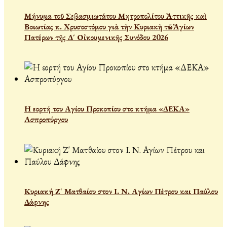
Μήνυμα τοῦ Σεβασμιωτάτου Μητροπολίτου Ἀττικῆς καὶ
Βοιωτίας κ. Χρυσοστόμου γιὰ τὴν Κυριακὴ τῶν Ἁγίων
Πατέρων τῆς Δ´ Οἰκουμενικῆς Συνόδου 2026
Η εορτή του Αγίου Προκοπίου στο κτήμα «ΔΕΚΑ»
Ασπροπύργου
Κυριακή Ζ' Ματθαίου στον Ι. Ν. Αγίων Πέτρου και Παύλου
Δάφνης