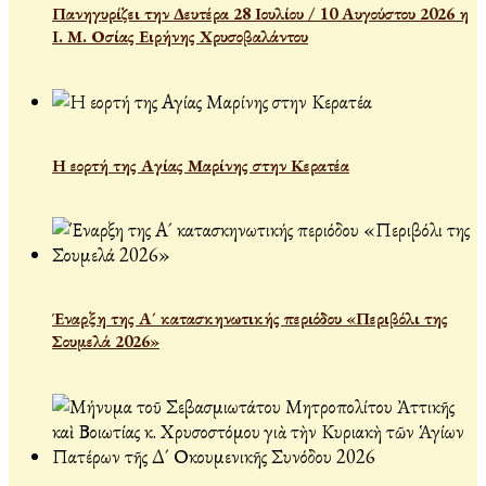
Πανηγυρίζει την Δευτέρα 28 Ιουλίου / 10 Αυγούστου 2026 η
Ι. Μ. Οσίας Ειρήνης Χρυσοβαλάντου
Η εορτή της Αγίας Μαρίνης στην Κερατέα
Έναρξη της Α´ κατασκηνωτικής περιόδου «Περιβόλι της
Σουμελά 2026»