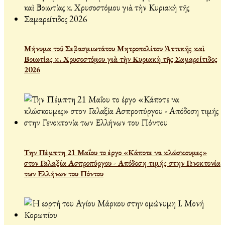
Μήνυμα τοῦ Σεβασμιωτάτου Μητροπολίτου Ἀττικῆς καὶ
Βοιωτίας κ. Χρυσοστόμου γιὰ τὴν Κυριακὴ τῆς Σαμαρείτιδος
2026
Την Πέμπτη 21 Μαΐου το έργο «Κάποτε να κλώσκουμες»
στον Γαλαξία Ασπροπύργου - Απόδοση τιμής στην Γενοκτονία
των Ελλήνων του Πόντου