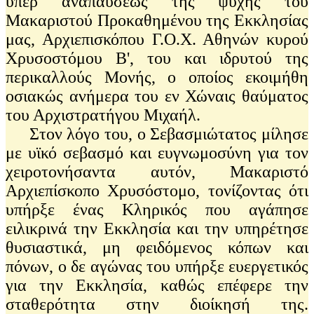
υπέρ αναπαύσεως της ψυχής του
Μακαριστού Προκαθημένου της Εκκλησίας
μας, Αρχιεπισκόπου Γ.Ο.Χ. Αθηνών κυρού
Χρυσοστόμου Β', του και ιδρυτού της
περικαλλούς Μονής, ο οποίος εκοιμήθη
οσιακώς ανήμερα του εν Χώναις θαύματος
του Αρχιστρατήγου Μιχαήλ.
Στον λόγο του, ο Σεβασμιώτατος μίλησε
με υϊκό σεβασμό και ευγνωμοσύνη για τον
χειροτονήσαντα αυτόν, Μακαριστό
Αρχιεπίσκοπο Χρυσόστομο, τονίζοντας ότι
υπήρξε ένας Κληρικός που αγάπησε
ειλικρινά την Εκκλησία και την υπηρέτησε
θυσιαστικά, μη φειδόμενος κόπων και
πόνων, ο δε αγώνας του υπήρξε ευεργετικός
για την Εκκλησία, καθώς επέφερε την
σταθερότητα στην διοίκησή της.