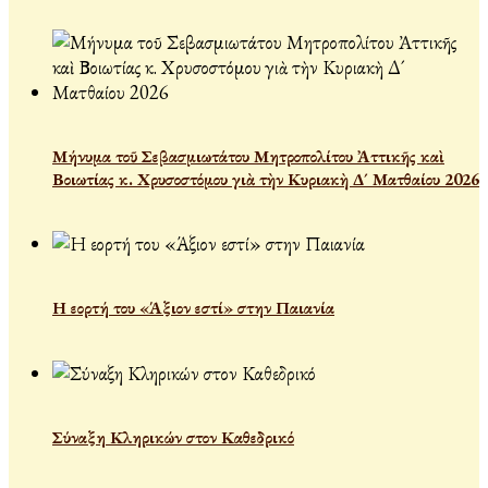
Μήνυμα τοῦ Σεβασμιωτάτου Μητροπολίτου Ἀττικῆς καὶ
Βοιωτίας κ. Χρυσοστόμου γιὰ τὴν Κυριακὴ Δ´ Ματθαίου 2026
Η εορτή του «Άξιον εστί» στην Παιανία
Σύναξη Κληρικών στον Καθεδρικό