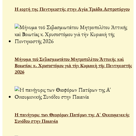
Η εορτή της Πεντηκοστής στην Αγία Τριάδα Ασπροπύργου
Μήνυμα τοῦ Σεβασμιωτάτου Μητροπολίτου Ἀττικῆς καὶ
Βοιωτίας κ. Χρυσοστόμου γιὰ τὴν Κυριακὴ τῆς Πεντηκοστῆς
2026
Η πανήγυρις των Θεοφόρων Πατέρων της Α' Οικουμενικής
Συνόδου στην Παιανία