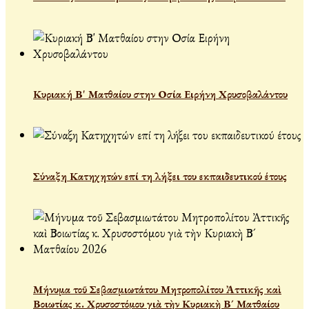
Κυριακή Β' Ματθαίου στην Οσία Ειρήνη Χρυσοβαλάντου
Σύναξη Κατηχητών επί τη λήξει του εκπαιδευτικού έτους
Μήνυμα τοῦ Σεβασμιωτάτου Μητροπολίτου Ἀττικῆς καὶ
Βοιωτίας κ. Χρυσοστόμου γιὰ τὴν Κυριακὴ Β´ Ματθαίου