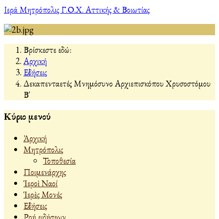
Ιερά Μητρόπολις Γ.Ο.Χ. Αττικής & Βοιωτίας
Βρίσκεστε εδώ:
Αρχική
Εἰδήσεις
Δεκαπενταετές Μνημόσυνο Αρχιεπισκόπου Χρυσοστόμου
Β'
Κύριο μενού
Ἀρχική
Μητρόπολις
Τοποθεσία
Ποιμενάρχης
Ἱεροὶ Ναοί
Ἱερὲς Μονές
Εἰδήσεις
Ροή ειδήσεων