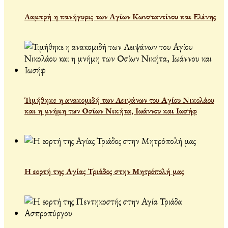
Λαμπρή η πανήγυρις των Αγίων Κωνσταντίνου και Ελένης
Τιμήθηκε η ανακομιδή των Λειψάνων του Αγίου Νικολάου
και η μνήμη των Οσίων Νικήτα, Ιωάννου και Ιωσήφ
Η εορτή της Αγίας Τριάδος στην Μητρόπολή μας