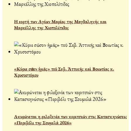
Η εορτή των Αγίων Μαρίας της Μαγδαληνής και
Μαρκέλλης της Χιοπολίτιδος
«Κύριε σῶσον ἡμᾶς» τοῦ Σεβ. Ἀττικῆς καὶ Βοιωτίας κ.
Χρυσοστόμου
Ακυρώνεται η φιλοξενία των κοριτσιών στις Κατασκηνώσεις
«Περιβόλι της Σουμελά 2026»