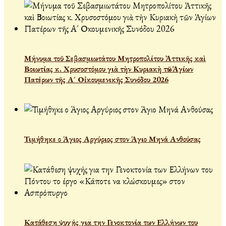
Μήνυμα τοῦ Σεβασμιωτάτου Μητροπολίτου Ἀττικῆς καὶ
Βοιωτίας κ. Χρυσοστόμου γιὰ τὴν Κυριακὴ τῶν Ἁγίων
Πατέρων τῆς Α´ Οἰκουμενικῆς Συνόδου 2026
Τιμήθηκε ο Άγιος Αργύριος στον Άγιο Μηνά Ανθούσας
Κατάθεση ψυχής για την Γενοκτονία των Ελλήνων του