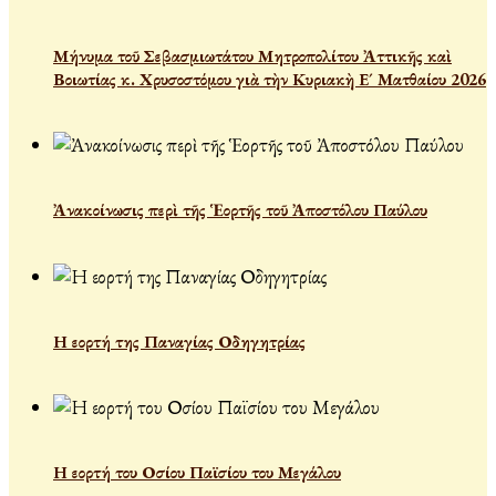
Μήνυμα τοῦ Σεβασμιωτάτου Μητροπολίτου Ἀττικῆς καὶ
Βοιωτίας κ. Χρυσοστόμου γιὰ τὴν Κυριακὴ Ε´ Ματθαίου 2026
Ἀνακοίνωσις περὶ τῆς Ἑορτῆς τοῦ Ἀποστόλου Παύλου
Η εορτή της Παναγίας Οδηγητρίας
Η εορτή του Οσίου Παϊσίου του Μεγάλου