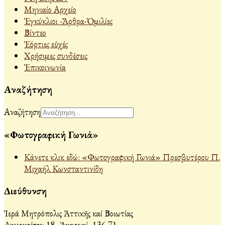
Μηνιαίο Αρχείο
Ἐγκύκλιοι -Ἄρθρα-Ὁμιλίες
Βίντεο
Ἐόρτιες εὐχές
Χρήσιμες συνδέσεις
Ἐπικοινωνία
Αναζήτηση
Αναζήτηση
«Φωτογραφική Γωνιά»
Κάνετε κλικ εδώ: «Φωτογραφική Γωνιά» Πρεσβυτέρου Π.
Μιχαήλ Κωνσταντινίδη
Διεύθυνση
Ἱερά Μητρόπολις Ἀττικῆς καί Βοιωτίας
Δημοκρίτου 18, Ἀχαρναί, 136 71