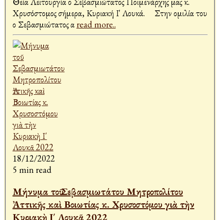
Θεία Λειτουργία ο Σεβασμιώτατος Ποιμενάρχης μας κ.
Χρυσόστομος σήμερα, Κυριακή Ι' Λουκά. Στην ομιλία του
ο Σεβασμιώτατος α
read more..
18/12/2022
5 min read
Μήνυμα τοῦ Σεβασμιωτάτου Μητροπολίτου
Ἀττικῆς καὶ Βοιωτίας κ. Χρυσοστόμου γιὰ τὴν
Κυριακὴ Ι΄ Λουκᾶ 2022