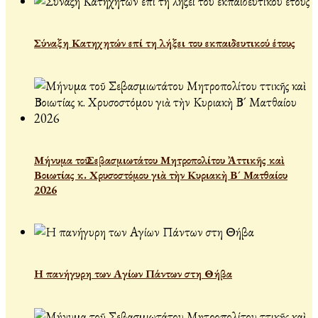
Σύναξη Κατηχητών επί τη λήξει του εκπαιδευτικού έτους
Μήνυμα τοῦ Σεβασμιωτάτου Μητροπολίτου Ἀττικῆς καὶ
Βοιωτίας κ. Χρυσοστόμου γιὰ τὴν Κυριακὴ Β´ Ματθαίου
2026
Η πανήγυρη των Αγίων Πάντων στη Θήβα