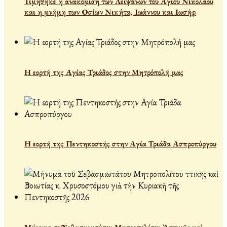
Τιμήθηκε η ανακομιδή των Λειψάνων του Αγίου Νικολάου
και η μνήμη των Οσίων Νικήτα, Ιωάννου και Ιωσήφ
Η εορτή της Αγίας Τριάδος στην Μητρόπολή μας
Η εορτή της Πεντηκοστής στην Αγία Τριάδα Ασπροπύργου