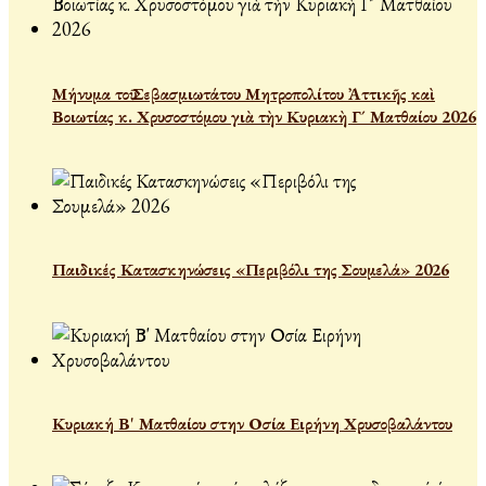
Μήνυμα τοῦ Σεβασμιωτάτου Μητροπολίτου Ἀττικῆς καὶ
Βοιωτίας κ. Χρυσοστόμου γιὰ τὴν Κυριακὴ Γ´ Ματθαίου 2026
Παιδικές Κατασκηνώσεις «Περιβόλι της Σουμελά» 2026
Κυριακή Β' Ματθαίου στην Οσία Ειρήνη Χρυσοβαλάντου