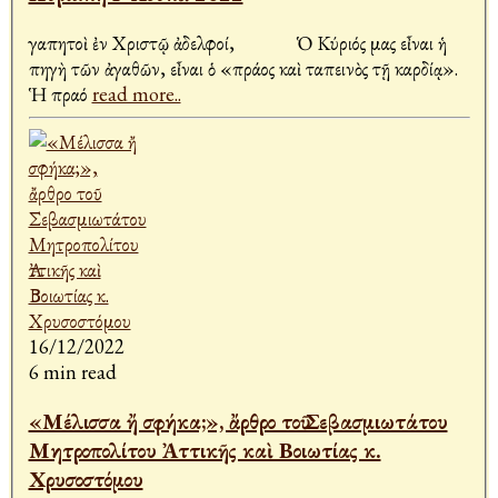
Ἀγαπητοὶ ἐν Χριστῷ ἀδελφοί, Ὁ Κύριός μας εἶναι ἡ
πηγὴ τῶν ἀγαθῶν, εἶναι ὁ «πράος καὶ ταπεινὸς τῇ καρδίᾳ».
Ἡ πραό
read more..
16/12/2022
6 min read
«Μέλισσα ἤ σφήκα;», ἄρθρο τοῦ Σεβασμιωτάτου
Μητροπολίτου Ἀττικῆς καὶ Βοιωτίας κ.
Χρυσοστόμου