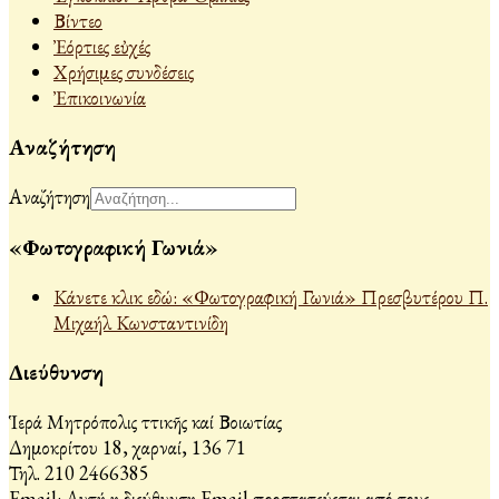
Βίντεο
Ἐόρτιες εὐχές
Χρήσιμες συνδέσεις
Ἐπικοινωνία
Αναζήτηση
Αναζήτηση
«Φωτογραφική Γωνιά»
Κάνετε κλικ εδώ: «Φωτογραφική Γωνιά» Πρεσβυτέρου Π.
Μιχαήλ Κωνσταντινίδη
Διεύθυνση
Ἱερά Μητρόπολις Ἀττικῆς καί Βοιωτίας
Δημοκρίτου 18, Ἀχαρναί, 136 71
Τηλ. 210 2466385
Email:
Αυτή η διεύθυνση Email προστατεύεται από τους