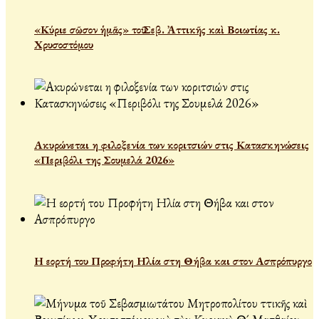
«Κύριε σῶσον ἡμᾶς» τοῦ Σεβ. Ἀττικῆς καὶ Βοιωτίας κ.
Χρυσοστόμου
Ακυρώνεται η φιλοξενία των κοριτσιών στις Κατασκηνώσεις
«Περιβόλι της Σουμελά 2026»
Η εορτή του Προφήτη Ηλία στη Θήβα και στον Ασπρόπυργο