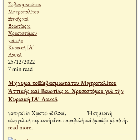
25/12/2022
7 min read
Μήνυμα τοῦ Σεβασμιωτάτου Μητροπολίτου
Ἀττικῆς καὶ Βοιωτίας κ. Χρυσοστόμου γιὰ τὴν
Κυριακὴ ΙΑ΄ Λουκᾶ
Ἀγαπητοὶ ἐν Χριστῷ ἀδελφοί, Ἡ σημερινὴ
εὐαγγελικὴ περικοπὴ εἶναι παραβολὴ καὶ ὁμοιάζει μὲ αὐτὴν
read more..