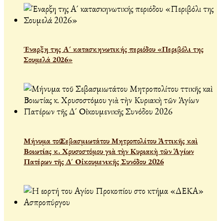
Έναρξη της Α´ κατασκηνωτικής περιόδου «Περιβόλι της
Σουμελά 2026»
Μήνυμα τοῦ Σεβασμιωτάτου Μητροπολίτου Ἀττικῆς καὶ
Βοιωτίας κ. Χρυσοστόμου γιὰ τὴν Κυριακὴ τῶν Ἁγίων
Πατέρων τῆς Δ´ Οἰκουμενικῆς Συνόδου 2026