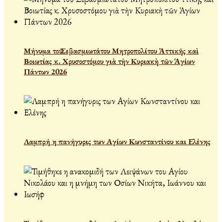
Μήνυμα τοῦ Σεβασμιωτάτου Μητροπολίτου Ἀττικῆς καὶ
Βοιωτίας κ. Χρυσοστόμου γιὰ τὴν Κυριακὴ τῶν Ἁγίων
Πάντων 2026
Λαμπρή η πανήγυρις των Αγίων Κωνσταντίνου και Ελένης