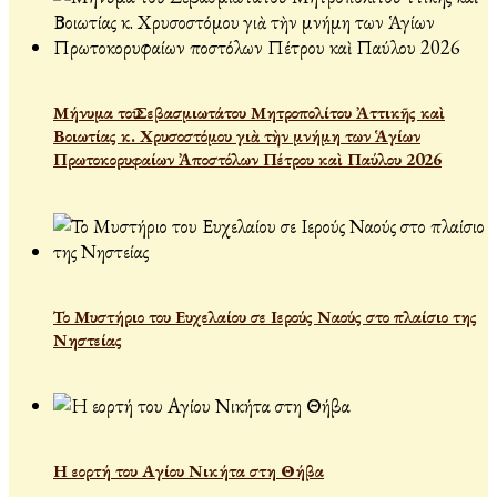
Μήνυμα τοῦ Σεβασμιωτάτου Μητροπολίτου Ἀττικῆς καὶ
Βοιωτίας κ. Χρυσοστόμου γιὰ τὴν μνήμη των Ἁγίων
Πρωτοκορυφαίων Ἀποστόλων Πέτρου καὶ Παύλου 2026
Το Μυστήριο του Ευχελαίου σε Ιερούς Ναούς στο πλαίσιο της
Νηστείας
Η εορτή του Αγίου Νικήτα στη Θήβα