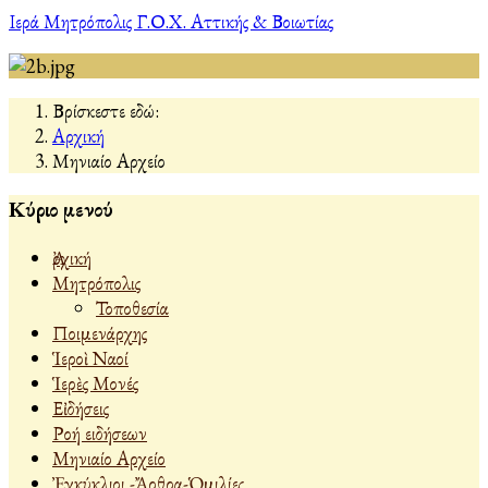
Ιερά Μητρόπολις Γ.Ο.Χ. Αττικής & Βοιωτίας
Βρίσκεστε εδώ:
Αρχική
Μηνιαίο Αρχείο
Κύριο μενού
Ἀρχική
Μητρόπολις
Τοποθεσία
Ποιμενάρχης
Ἱεροὶ Ναοί
Ἱερὲς Μονές
Εἰδήσεις
Ροή ειδήσεων
Μηνιαίο Αρχείο
Ἐγκύκλιοι -Ἄρθρα-Ὁμιλίες