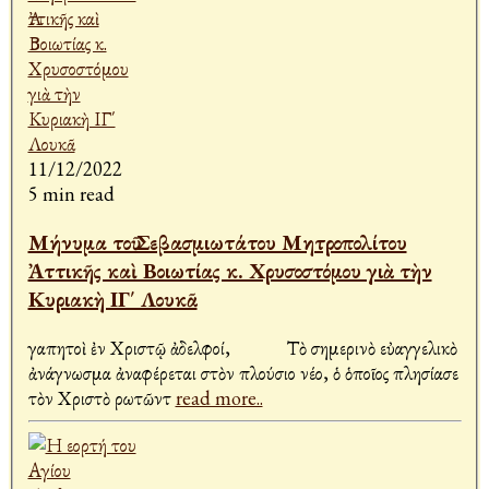
11/12/2022
5 min read
Μήνυμα τοῦ Σεβασμιωτάτου Μητροπολίτου
Ἀττικῆς καὶ Βοιωτίας κ. Χρυσοστόμου γιὰ τὴν
Κυριακὴ ΙΓ΄ Λουκᾶ
Ἀγαπητοὶ ἐν Χριστῷ ἀδελφοί, Τὸ σημερινὸ εὐαγγελικὸ
ἀνάγνωσμα ἀναφέρεται στὸν πλούσιο νέο, ὁ ὁποῖος πλησίασε
τὸν Χριστὸ ρωτῶντ
read more..