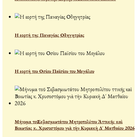
Η εορτή της Παναγίας Οδηγητρίας
Η εορτή του Οσίου Παϊσίου του Μεγάλου
Μήνυμα τοῦ Σεβασμιωτάτου Μητροπολίτου Ἀττικῆς καὶ
Βοιωτίας κ. Χρυσοστόμου γιὰ τὴν Κυριακὴ Δ´ Ματθαίου 2026