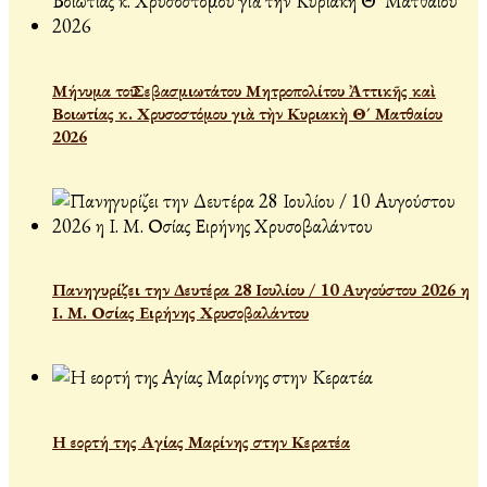
Μήνυμα τοῦ Σεβασμιωτάτου Μητροπολίτου Ἀττικῆς καὶ
Βοιωτίας κ. Χρυσοστόμου γιὰ τὴν Κυριακὴ Θ´ Ματθαίου
2026
Πανηγυρίζει την Δευτέρα 28 Ιουλίου / 10 Αυγούστου 2026 η
Ι. Μ. Οσίας Ειρήνης Χρυσοβαλάντου
Η εορτή της Αγίας Μαρίνης στην Κερατέα