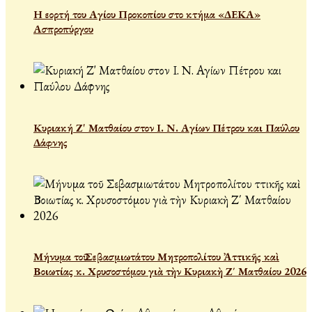
Η εορτή του Αγίου Προκοπίου στο κτήμα «ΔΕΚΑ»
Ασπροπύργου
Κυριακή Ζ' Ματθαίου στον Ι. Ν. Αγίων Πέτρου και Παύλου
Δάφνης
Μήνυμα τοῦ Σεβασμιωτάτου Μητροπολίτου Ἀττικῆς καὶ
Βοιωτίας κ. Χρυσοστόμου γιὰ τὴν Κυριακὴ Ζ΄ Ματθαίου 2026