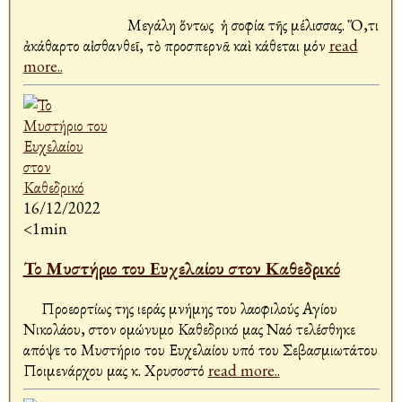
Μεγάλη ὅντως ἡ σοφία τῆς μέλισσας. Ὅ,τι
ἀκάθαρτο αἰσθανθεῖ, τὸ προσπερνᾶ καὶ κάθεται μόν
read
more..
16/12/2022
<1min
Το Μυστήριο του Ευχελαίου στον Καθεδρικό
Προεορτίως της ιεράς μνήμης του λαοφιλούς Αγίου
Νικολάου, στον ομώνυμο Καθεδρικό μας Ναό τελέσθηκε
απόψε το Μυστήριο του Ευχελαίου υπό του Σεβασμιωτάτου
Ποιμενάρχου μας κ. Χρυσοστό
read more..