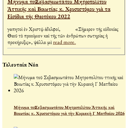
Μήνυμα τοῦ Σεβασμιωτάτου Μητροπολίτου
Ἀττικῆς καὶ Βοιωτίας κ. Χρυσοστόμου γιὰ τα
Εἰσόδια τῆς Θεοτόκου 2022
Ἀγαπητοὶ ἐν Χριστῷ ἀδελφοί, «Σήμερον τῆς εὐδοκίας
Θεοῦ τὸ προοίμιον καὶ τῆς τῶν ἀνθρώπων σωτηρίας ἡ
προκήρυξις», ψάλλει μὲ
read more..
Τελευταία Νέα
Μήνυμα τοῦ Σεβασμιωτάτου Μητροπολίτου Ἀττικῆς καὶ
Βοιωτίας κ. Χρυσοστόμου γιὰ τὴν Κυριακὴ Ι´ Ματθαίου 2026