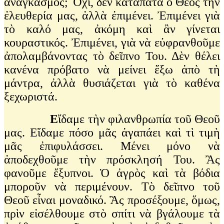
ἀναγκασμός; Ὄχι, δὲν καταπατᾶ ὁ Θεὸς τὴν
ἐλευθερία μας, ἀλλὰ ἐπιμένει. Ἐπιμένει γιὰ
τὸ καλό μας, ἀκόμη καὶ ἂν γίνεται
κουραστικός. Ἐπιμένει, γιὰ νὰ εὐφρανθοῦμε
ἀπολαμβάνοντας τὸ δεῖπνο Του. Δὲν θέλει
κανένα πρόβατο νὰ μείνει ἔξω ἀπὸ τὴ
μάντρα, ἀλλὰ θυσιάζεται γιὰ τὸ καθένα
ξεχωριστά.
Ε
ἴδαμε τὴν φιλανθρωπία τοῦ Θεοῦ
μας. Εἴδαμε πόσο μᾶς ἀγαπάει καὶ τὶ τιμὴ
μᾶς ἐπιφυλάσσει. Μένει μόνο νὰ
ἀποδεχθοῦμε τὴν πρόσκλησή Του. Ἂς
φανοῦμε ἔξυπνοι. Ὁ ἀγρὸς καὶ τὰ βόδια
μποροῦν νὰ περιμένουν. Τὸ δεῖπνο τοῦ
Θεοῦ εἶναι μοναδικό. Ἂς προσέξουμε, ὅμως,
πρὶν εἰσέλθουμε στὸ σπίτι νὰ βγάλουμε τὰ