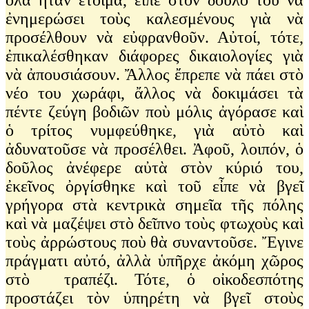
ἐνημερώσει τοὺς καλεσμένους γιὰ νὰ
προσέλθουν νὰ εὐφρανθοῦν. Αὐτοί, τότε,
ἐπικαλέσθηκαν διάφορες δικαιολογίες γιὰ
νὰ ἀπουσιάσουν. Ἄλλος ἔπρεπε νὰ πάει στὸ
νέο του χωράφι, ἄλλος νὰ δοκιμάσει τὰ
πέντε ζεύγη βοδιῶν ποὺ μόλις ἀγόρασε καὶ
ὁ τρίτος νυμφεύθηκε, γιὰ αὐτὸ καὶ
ἀδυνατοῦσε νὰ προσέλθει. Ἀφοῦ, λοιπόν, ὁ
δοῦλος ἀνέφερε αὐτὰ στὸν κύριό του,
ἐκεῖνος ὀργίσθηκε καὶ τοῦ εἶπε νὰ βγεῖ
γρήγορα στὰ κεντρικὰ σημεῖα τῆς πόλης
καὶ νὰ μαζέψει στὸ δεῖπνο τοὺς φτωχοὺς καὶ
τοὺς ἀρρώστους ποὺ θὰ συναντοῦσε. Ἔγινε
πράγματι αὐτό, ἀλλὰ ὑπῆρχε ἀκόμη χῶρος
στὸ τραπέζι. Τότε, ὁ οἰκοδεσπότης
προστάζει τὸν ὑπηρέτη νὰ βγεῖ στοὺς