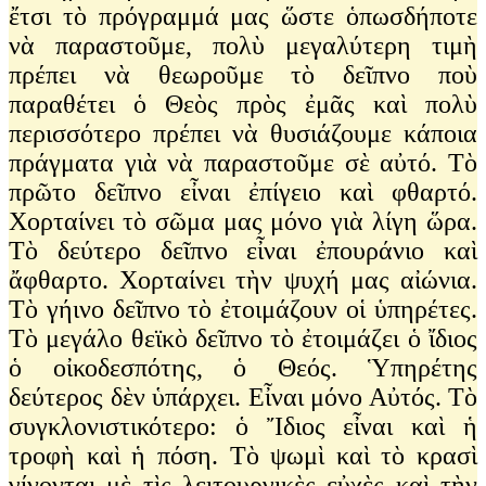
ἔτσι τὸ πρόγραμμά μας ὥστε ὁπωσδήποτε
νὰ παραστοῦμε, πολὺ μεγαλύτερη τιμὴ
πρέπει νὰ θεωροῦμε τὸ δεῖπνο ποὺ
παραθέτει ὁ Θεὸς πρὸς ἐμᾶς καὶ πολὺ
περισσότερο πρέπει νὰ θυσιάζουμε κάποια
πράγματα γιὰ νὰ παραστοῦμε σὲ αὐτό. Τὸ
πρῶτο δεῖπνο εἶναι ἐπίγειο καὶ φθαρτό.
Χορταίνει τὸ σῶμα μας μόνο γιὰ λίγη ὥρα.
Τὸ δεύτερο δεῖπνο εἶναι ἐπουράνιο καὶ
ἄφθαρτο. Χορταίνει τὴν ψυχή μας αἰώνια.
Τὸ γήινο δεῖπνο τὸ ἐτοιμάζουν οἱ ὑπηρέτες.
Τὸ μεγάλο θεϊκὸ δεῖπνο τὸ ἐτοιμάζει ὁ ἴδιος
ὁ οἰκοδεσπότης, ὁ Θεός. Ὑπηρέτης
δεύτερος δὲν ὑπάρχει. Εἶναι μόνο Αὐτός. Τὸ
συγκλονιστικότερο: ὁ Ἴδιος εἶναι καὶ ἡ
τροφὴ καὶ ἡ πόση. Τὸ ψωμὶ καὶ τὸ κρασὶ
γίνονται μὲ τὶς λειτουργικὲς εὐχὲς καὶ τὴν