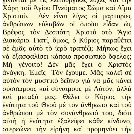
Χάρη τοῦ Ἁγίου Πνεύματος Σῶμα καὶ Αἵμα
Χριστοῦ. Δὲν εἶναι λίγες οἱ μαρτυρίες
ἀνθρώπων εὐλαβῶν οἱ ὁποῖοι εἶδαν ὡς
Βρέφος τὸν Δεσπότη Χριστὸ στὸ Ἅγιο
Δισκάριο. Γιατί, ὅμως, ὁ Κύριος παραθέτει
σὲ ἐμᾶς αὐτὸ τὸ ἱερὸ τραπέζι; Μήπως ἔχει
νὰ ἐξασφαλίσει κάποιο προσωπικὸ ὄφελος;
Μὴ γένοιτο! Δὲν μᾶς ἔχει ὁ Χριστὸς
ἀνάγκη. Ἐμεῖς Τὸν ἔχουμε. Μᾶς καλεῖ σὲ
αὐτὸν τὸν μυστικὸ δεῖπνο γιὰ νὰ μᾶς κάνει
σύσσωμους καὶ σύναιμους μὲ Αὐτόν, ἀλλὰ
καὶ μεταξύ μας. Θέλει ὁ Κύριος τὴν
ἑνότητα τοῦ Θεοῦ μὲ τὸν ἄνθρωπο καὶ τοῦ
ἀνθρώπου μὲ τὸν συνάνθρωπό του, διότι
αὐτὴ ἡ ἑνότητα ἐξαλείφει κάθε κίνδυνο,
στερεώνει τὴν εἰρήνη καὶ προμηνύει τὴν