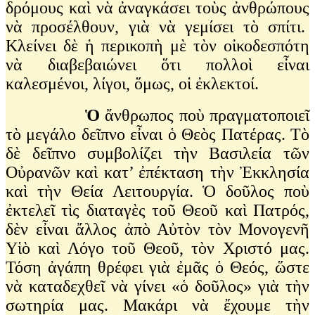
δρόμους καὶ νὰ ἀναγκάσει τοὺς ἀνθρώπους
νὰ προσέλθουν, γιὰ νὰ γεμίσει τὸ σπίτι.
Κλείνει δὲ ἡ περικοπὴ μὲ τὸν οἰκοδεσπότη
νὰ διαβεβαιώνει ὅτι πολλοὶ εἶναι
καλεσμένοι, λίγοι, ὅμως, οἱ ἐκλεκτοί.
Ὁ
ἄνθρωπος ποὺ πραγματοποιεῖ
τὸ μεγάλο δεῖπνο εἶναι ὁ Θεὸς Πατέρας. Τὸ
δὲ δεῖπνο συμβολίζει τὴν Βασιλεία τῶν
Οὐρανῶν καὶ κατ’ ἐπέκταση τὴν Ἐκκλησία
καὶ τὴν Θεία Λειτουργία. Ὁ δοῦλος ποὺ
ἐκτελεῖ τὶς διαταγὲς τοῦ Θεοῦ καὶ Πατρός,
δὲν εἶναι ἄλλος ἀπὸ Αὐτὸν τὸν Μονογενῆ
Υἱὸ καὶ Λόγο τοῦ Θεοῦ, τὸν Χριστό μας.
Τόση ἀγάπη θρέφει γιὰ ἐμᾶς ὁ Θεός, ὥστε
νὰ καταδεχθεῖ νὰ γίνει «ὁ δοῦλος» γιὰ τὴν
σωτηρία μας. Μακάρι νὰ ἔχουμε τὴν