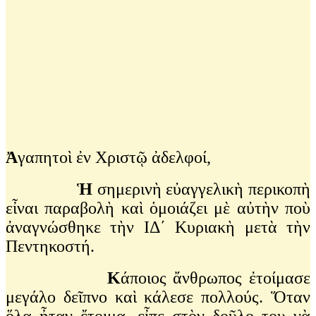
Ἀ
γαπητοὶ ἐν Χριστῷ ἀδελφοί,
Ἡ
σημερινὴ εὐαγγελικὴ περικοπὴ
εἶναι παραβολὴ καὶ ὁμοιάζει μὲ αὐτὴν ποὺ
ἀναγνώσθηκε τὴν ΙΔ΄ Κυριακὴ μετὰ τὴν
Πεντηκοστή.
Κ
άποιος ἄνθρωπος ἐτοίμασε
μεγάλο δεῖπνο καὶ κάλεσε πολλούς. Ὅταν
ὅλα ἦταν ἔτοιμα, εἶπε στὸν δοῦλο του νὰ