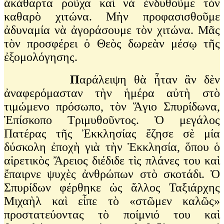
ἀκάθαρτα ροῦχα καὶ νὰ ἐνδυθοῦμε τὸν
καθαρὸ χιτώνα. Μὴν προφασισθοῦμε
ἀδυναμία νὰ ἀγοράσουμε τὸν χιτώνα. Μᾶς
τὸν προσφέρει ὁ Θεὸς δωρεὰν μέσῳ τῆς
ἐξομολόγησης.
Π
αράλειψη θὰ ἦταν ἂν δὲν
ἀναφερόμασταν τὴν ἡμέρα αὐτὴ στὸ
τιμώμενο πρόσωπο, τὸν Ἅγιο Σπυρίδωνα,
Ἐπίσκοπο Τριμυθοῦντος. Ὁ μεγάλος
Πατέρας τῆς Ἐκκλησίας ἔζησε σὲ μία
δύσκολη ἐποχὴ γιὰ τὴν Ἐκκλησία, ὅπου ὁ
αἱρετικὸς Ἄρειος διέδιδε τὶς πλάνες του καὶ
ἔπαιρνε ψυχὲς ἀνθρώπων στὸ σκοτάδι. Ὁ
Σπυρίδων φέρθηκε ὡς ἄλλος Ταξιάρχης
Μιχαὴλ καὶ εἶπε τὸ «στῶμεν καλῶς»
προστατεύοντας τὸ ποίμνιό του καὶ