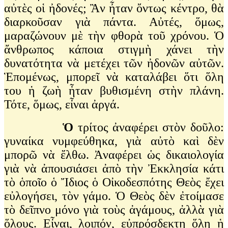
αὐτὲς οἱ ἠδονές; Ἂν ἦταν ὄντως κέντρο, θὰ
διαρκοῦσαν γιὰ πάντα. Αὐτές, ὅμως,
μαραζώνουν μὲ τὴν φθορὰ τοῦ χρόνου. Ὁ
ἄνθρωπος κάποια στιγμὴ χάνει τὴν
δυνατότητα νὰ μετέχει τῶν ἠδονῶν αὐτῶν.
Ἑπομένως, μπορεῖ νὰ καταλάβει ὅτι ὅλη
του ἡ ζωὴ ἦταν βυθισμένη στὴν πλάνη.
Τότε, ὅμως, εἶναι ἀργά.
Ὁ
τρίτος ἀναφέρει στὸν δοῦλο:
γυναίκα νυμφεύθηκα, γιὰ αὐτὸ καὶ δὲν
μπορῶ νὰ ἔλθω. Ἀναφέρει ὡς δικαιολογία
γιὰ νὰ ἀπουσιάσει ἀπὸ τὴν Ἐκκλησία κάτι
τὸ ὁποῖο ὁ Ἴδιος ὁ Οἰκοδεσπότης Θεὸς ἔχει
εὐλογήσει, τὸν γάμο. Ὁ Θεὸς δὲν ἐτοίμασε
τὸ δεῖπνο μόνο γιὰ τοὺς ἀγάμους, ἀλλὰ γιὰ
ὅλους. Εἶναι, λοιπόν, εὐπρόσδεκτη ὅλη ἡ