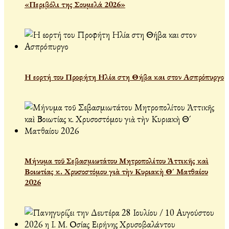
«Περιβόλι της Σουμελά 2026»
Η εορτή του Προφήτη Ηλία στη Θήβα και στον Ασπρόπυργο
Μήνυμα τοῦ Σεβασμιωτάτου Μητροπολίτου Ἀττικῆς καὶ
Βοιωτίας κ. Χρυσοστόμου γιὰ τὴν Κυριακὴ Θ´ Ματθαίου
2026