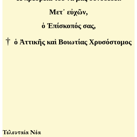
Μετ᾽ εὐχῶν,
ὁ Ἐπίσκοπός σας,
†
ὁ Ἀττικῆς καὶ Βοιωτίας Χρυσόστομος
Τελευταία Νέα