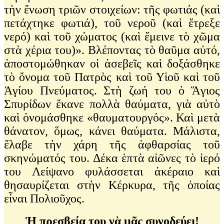
τὴν ἔνωση τριῶν στοιχείων: τῆς φωτιάς (καὶ
πετάχτηκε φωτιά), τοῦ νεροῦ (καὶ ἔτρεξε
νερό) καὶ τοῦ χώματος (καὶ ἔμεινε τὸ χῶμα
στὰ χέρια του)». Βλέποντας τὸ θαῦμα αὐτό,
ἀποστομώθηκαν οἱ ἀσεβεῖς καὶ δοξάσθηκε
τὸ ὄνομα τοῦ Πατρὸς καὶ τοῦ Υἱοῦ καὶ τοῦ
Ἁγίου Πνεύματος. Στὴ ζωή του ὁ Ἅγιος
Σπυρίδων ἔκανε πολλὰ θαύματα, γιὰ αὐτὸ
καὶ ὀνομάσθηκε «θαυματουργός». Καὶ μετὰ
θάνατον, ὅμως, κάνει θαύματα. Μάλιστα,
ἔλαβε τὴν χάρη τῆς ἀφθαρσίας τοῦ
σκηνώματός του. Δέκα ἑπτὰ αἰῶνες τὸ ἱερό
του Λείψανο φυλάσσεται ἀκέραιο καὶ
θησαυρίζεται στὴν Κέρκυρα, τῆς ὁποίας
εἶναι Πολιοῦχος.
Ἡ πρεσβεία του νὰ μᾶς συνοδεύει!