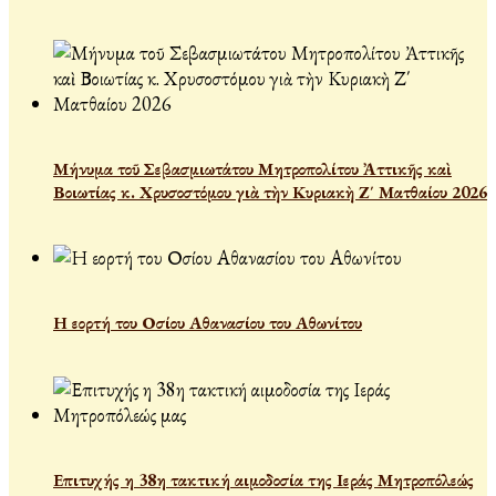
Μήνυμα τοῦ Σεβασμιωτάτου Μητροπολίτου Ἀττικῆς καὶ
Βοιωτίας κ. Χρυσοστόμου γιὰ τὴν Κυριακὴ Ζ΄ Ματθαίου 2026
Η εορτή του Οσίου Αθανασίου του Αθωνίτου
Επιτυχής η 38η τακτική αιμοδοσία της Ιεράς Μητροπόλεώς