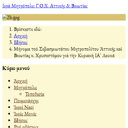
Ιερά Μητρόπολις Γ.Ο.Χ. Αττικής & Βοιωτίας
Βρίσκεστε εδώ:
Αρχική
Εἰδήσεις
Μήνυμα τοῦ Σεβασμιωτάτου Μητροπολίτου Ἀττικῆς καὶ
Βοιωτίας κ. Χρυσοστόμου γιὰ τὴν Κυριακὴ ΙΑ΄ Λουκᾶ
Κύριο μενού
Ἀρχική
Μητρόπολις
Τοποθεσία
Ποιμενάρχης
Ἱεροὶ Ναοί
Ἱερὲς Μονές
Εἰδήσεις
Ροή ειδήσεων