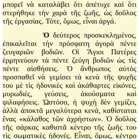
μπορεῖ νὰ καταλάβει ὅτι ἀπέτυχε καὶ ὅτι
στερήθηκε τὴν χαρὰ τῆς ζωῆς, ὡς δοῦλος
τῆς ἐργασίας. Τότε, ὅμως, εἶναι ἀργά.
Ὁ
δεύτερος προσκεκλημένος,
ἐπικαλεῖται τὴν πρόσφατη ἀγορὰ πέντε
ζευγαριῶν βοδιῶν. Οἱ Ἅγιοι Πατέρες
ἑρμηνεύουν τὰ πέντε ζεύγη βοδιῶν ὡς τὶς
πέντε αἰσθήσεις. Ὁ ἄνθρωπος αὐτὸς
προσπαθεῖ νὰ γεμίσει τὰ κενὰ τῆς ψυχῆς
του μὲ τὶς ἠδονικὲς καὶ ἀκάθαρτες εἰκόνες,
μυρωδιές, γεύσεις, ἀκούσματα καὶ
ψιλαφήσεις. Ὡστόσο, ἡ ψυχὴ δὲν γεμίζει,
ἀλλὰ ἀποκτᾶ μεγαλύτερα κενά, καθίσταται
ἕνας «κάλαθος τῶν ἀχρήστων». Ὁ δοῦλος
τῆς σάρκας καθιστᾶ κέντρο τῆς ζωῆς του
τὶς σωματικὲς ἠδονές. Εἶναι, ὅμως, κέντρο