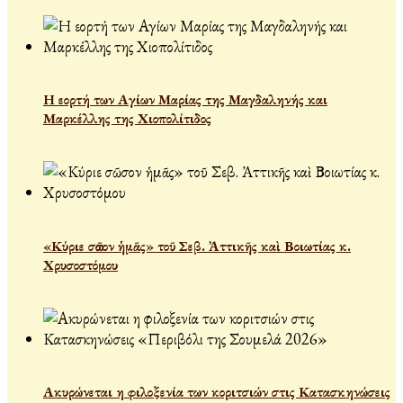
Η εορτή των Αγίων Μαρίας της Μαγδαληνής και
Μαρκέλλης της Χιοπολίτιδος
«Κύριε σῶσον ἡμᾶς» τοῦ Σεβ. Ἀττικῆς καὶ Βοιωτίας κ.
Χρυσοστόμου
Ακυρώνεται η φιλοξενία των κοριτσιών στις Κατασκηνώσεις