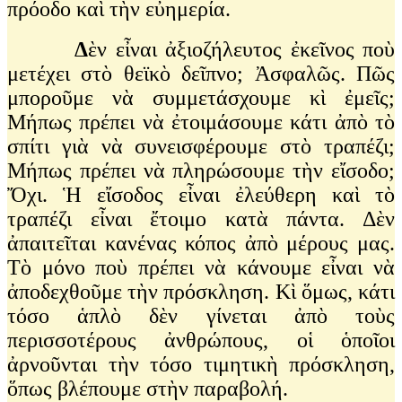
πρόοδο καὶ τὴν εὐημερία.
Δ
ὲν εἶναι ἀξιοζήλευτος ἐκεῖνος ποὺ
μετέχει στὸ θεϊκὸ δεῖπνο; Ἀσφαλῶς. Πῶς
μποροῦμε νὰ συμμετάσχουμε κὶ ἐμεῖς;
Μήπως πρέπει νὰ ἐτοιμάσουμε κάτι ἀπὸ τὸ
σπίτι γιὰ νὰ συνεισφέρουμε στὸ τραπέζι;
Μήπως πρέπει νὰ πληρώσουμε τὴν εἴσοδο;
Ὄχι. Ἡ εἴσοδος εἶναι ἐλεύθερη καὶ τὸ
τραπέζι εἶναι ἔτοιμο κατὰ πάντα. Δὲν
ἀπαιτεῖται κανένας κόπος ἀπὸ μέρους μας.
Τὸ μόνο ποὺ πρέπει νὰ κάνουμε εἶναι νὰ
ἀποδεχθοῦμε τὴν πρόσκληση. Κὶ ὅμως, κάτι
τόσο ἁπλὸ δὲν γίνεται ἀπὸ τοὺς
περισσοτέρους ἀνθρώπους, οἱ ὁποῖοι
ἀρνοῦνται τὴν τόσο τιμητικὴ πρόσκληση,
ὅπως βλέπουμε στὴν παραβολή.