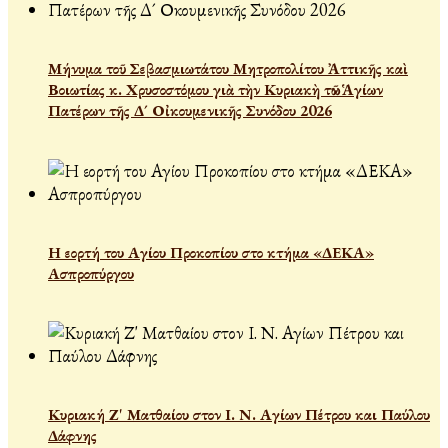
Μήνυμα τοῦ Σεβασμιωτάτου Μητροπολίτου Ἀττικῆς καὶ
Βοιωτίας κ. Χρυσοστόμου γιὰ τὴν Κυριακὴ τῶν Ἁγίων
Πατέρων τῆς Δ´ Οἰκουμενικῆς Συνόδου 2026
Η εορτή του Αγίου Προκοπίου στο κτήμα «ΔΕΚΑ»
Ασπροπύργου
Κυριακή Ζ' Ματθαίου στον Ι. Ν. Αγίων Πέτρου και Παύλου
Δάφνης