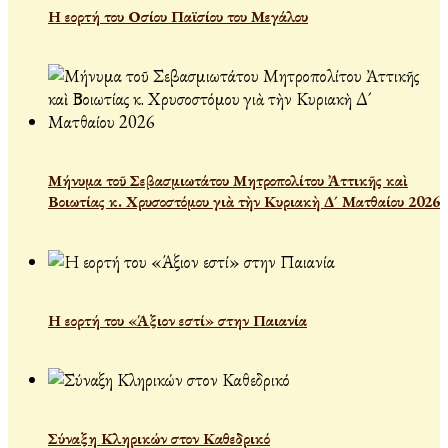
Η εορτή του Οσίου Παϊσίου του Μεγάλου
Μήνυμα τοῦ Σεβασμιωτάτου Μητροπολίτου Ἀττικῆς καὶ
Βοιωτίας κ. Χρυσοστόμου γιὰ τὴν Κυριακὴ Δ´ Ματθαίου 2026
Η εορτή του «Άξιον εστί» στην Παιανία
Σύναξη Κληρικών στον Καθεδρικό