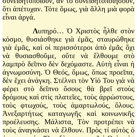
συνειδητοποιοῦν, ἂν τὸ συνειδητοποιήσουν,
ὅτι ἀπέτυχαν. Τότε ὅμως, γιὰ ἄλλη μιὰ φορὰ
εἶναι ἀργά.
Λ
υπηρό… Ὁ Χριστὸς ἦλθε στὸν
κόσμο, θυσιάσθηκε γιὰ ἐμᾶς, σταυρώθηκε
γιὰ ἐμᾶς, καὶ οἱ περισσότεροι ἀπὸ ἐμᾶς ὄχι
νὰ θυσιασθοῦμε, οὔτε νὰ ἔλθουμε στὸ
λαμπρὸ δεῖπνο δὲν δεχόμαστε. Αὐτὴ εἶναι ἡ
ἀγνωμοσύνη. Ὁ Θεός, ὅμως, ὅπως προεῖπα,
δὲν ἔχει ἀνάγκη. Στέλνει τὸν Υἱό Του γιὰ νὰ
φέρει στὸ δεῖπνο ὅσους θὰ βρεῖ στοὺς
δρόμους καὶ στὶς πλατεῖες, τοὺς ἀρρώστους,
τοὺς φτωχούς, τοὺς ἁμαρτωλούς, ὅλους.
Ἀνεξαρτήτως καταγωγῆς καὶ κοινωνικῆς
προέλευσης. Μάλιστα, Τὸν προτρέπει νὰ
τοὺς ἀναγκάσει νὰ ἔλθουν. Πρὸς τί αὐτὸς ὁ