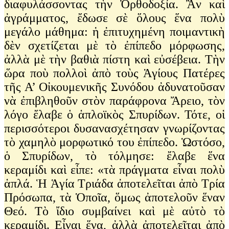
διαφυλάσσοντας τὴν Ὀρθοδοξία. Ἂν καὶ
ἀγράμματος, ἔδωσε σὲ ὅλους ἕνα πολὺ
μεγάλο μάθημα: ἡ ἐπιτυχημένη ποιμαντικὴ
δὲν σχετίζεται μὲ τὸ ἐπίπεδο μόρφωσης,
ἀλλὰ μὲ τὴν βαθιὰ πίστη καὶ εὐσέβεια. Τὴν
ὥρα ποὺ πολλοὶ ἀπὸ τοὺς Ἁγίους Πατέρες
τῆς Α’ Οἰκουμενικῆς Συνόδου ἀδυνατοῦσαν
νὰ ἐπιβληθοῦν στὸν παράφρονα Ἄρειο, τὸν
λόγο ἔλαβε ὁ ἁπλοϊκὸς Σπυρίδων. Τότε, οἱ
περισσότεροι δυσανασχέτησαν γνωρίζοντας
τὸ χαμηλὸ μορφωτικό του ἐπίπεδο. Ὡστόσο,
ὁ Σπυρίδων, τὸ τόλμησε: ἔλαβε ἕνα
κεραμίδι καὶ εἶπε: «τὰ πράγματα εἶναι πολὺ
ἁπλά. Ἡ Ἁγία Τριάδα ἀποτελεῖται ἀπὸ Τρία
Πρόσωπα, τὰ Ὁποῖα, ὅμως ἀποτελοῦν ἕναν
Θεό. Τὸ ἴδιο συμβαίνει καὶ μὲ αὐτὸ τὸ
κεραμίδι. Εἶναι ἕνα, ἀλλὰ ἀποτελεῖται ἀπὸ