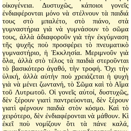
οἰκογένεια. Δυστυχῶς, κάποιοι γονεῖς
ἐνδιαφέρονται μόνο νὰ στέλνουν τὰ παιδιά
τους στὸ μπαλέτο, στὸ πιάνο, στὰ
γυμναστήρια γιὰ νὰ γυμνάσουν τὸ σῶμα
τους, ἀλλὰ ἀδιαφοροῦν γιὰ τὴν ἐκγύμναση
τῆς ψυχῆς ποὺ προσφέρει τὸ πνευματικὸ
γυμναστήριο, ἡ Ἐκκλησία. Μεριμνοῦν γιὰ
ὅλα, ἀλλὰ στὸ τέλος τὰ παιδιὰ στεροῦνται
τὸ βασικότερο ἀγαθό, τὴν τροφή. Ὄχι τὴν
ὑλική, ἀλλὰ αὐτὴν ποὺ χρειάζεται ἡ ψυχὴ
γιὰ νὰ μένει ζωντανή, τὸ Σῶμα καὶ τὸ Αἵμα
τοῦ Λυτρωτοῦ. Οἱ γονεῖς αὐτοί, δυστυχῶς,
δὲν ξέρουν γιατὶ παντρεύονται, δὲν ξέρουν
γιατὶ φέρνουν παιδιὰ στὸν κόσμο. Καὶ τὸ
χειρότερο, δὲν ἐνδιαφέρονται νὰ μάθουν. Κὶ
ἐκεῖ ποὺ νομίζουν ὅτι τὰ πάνε καλά,