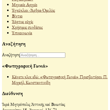
Μηνιαίο Αρχείο
Ἐγκύκλιοι -Ἄρθρα-Ὁμιλίες
Βίντεο
Ἐόρτιες εὐχές
Χρήσιμες συνδέσεις
Ἐπικοινωνία
Αναζήτηση
Αναζήτηση
«Φωτογραφική Γωνιά»
Κάνετε κλικ εδώ: «Φωτογραφική Γωνιά» Πρεσβυτέρου Π.
Μιχαήλ Κωνσταντινίδη
Διεύθυνση
Ἱερά Μητρόπολις Ἀττικῆς καί Βοιωτίας
Δημοκρίτου 18, Ἀχαρναί, 136 71