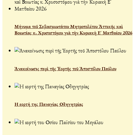
Μήνυμα τοῦ Σεβασμιωτάτου Μητροπολίτου Ἀττικῆς καὶ
Βοιωτίας κ. Χρυσοστόμου γιὰ τὴν Κυριακὴ Ε´ Ματθαίου 2026
Ἀνακοίνωσις περὶ τῆς Ἑορτῆς τοῦ Ἀποστόλου Παύλου
Η εορτή της Παναγίας Οδηγητρίας