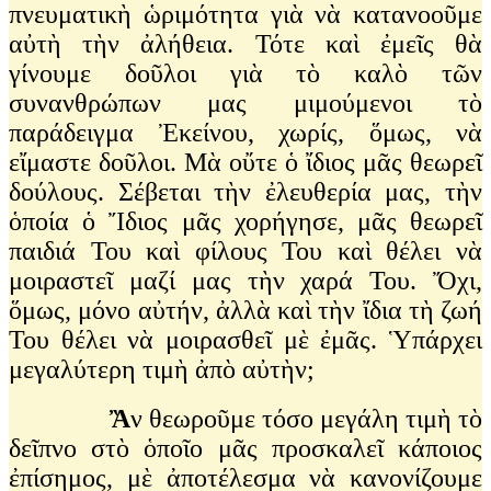
πνευματικὴ ὡριμότητα γιὰ νὰ κατανοοῦμε
αὐτὴ τὴν ἀλήθεια. Τότε καὶ ἐμεῖς θὰ
γίνουμε δοῦλοι γιὰ τὸ καλὸ τῶν
συνανθρώπων μας μιμούμενοι τὸ
παράδειγμα Ἐκείνου, χωρίς, ὅμως, νὰ
εἴμαστε δοῦλοι. Μὰ οὔτε ὁ ἴδιος μᾶς θεωρεῖ
δούλους. Σέβεται τὴν ἐλευθερία μας, τὴν
ὁποία ὁ Ἴδιος μᾶς χορήγησε, μᾶς θεωρεῖ
παιδιά Του καὶ φίλους Του καὶ θέλει νὰ
μοιραστεῖ μαζί μας τὴν χαρά Του. Ὄχι,
ὅμως, μόνο αὐτήν, ἀλλὰ καὶ τὴν ἴδια τὴ ζωή
Του θέλει νὰ μοιρασθεῖ μὲ ἐμᾶς. Ὑπάρχει
μεγαλύτερη τιμὴ ἀπὸ αὐτὴν;
Ἂ
ν θεωροῦμε τόσο μεγάλη τιμὴ τὸ
δεῖπνο στὸ ὁποῖο μᾶς προσκαλεῖ κάποιος
ἐπίσημος, μὲ ἀποτέλεσμα νὰ κανονίζουμε