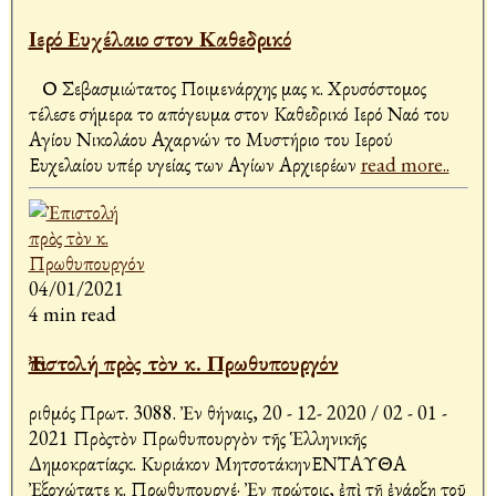
Ιερό Ευχέλαιο στον Καθεδρικό
Ο Σεβασμιώτατος Ποιμενάρχης μας κ. Χρυσόστομος
τέλεσε σήμερα το απόγευμα στον Καθεδρικό Ιερό Ναό του
Αγίου Νικολάου Αχαρνών το Μυστήριο του Ιερού
Ευχελαίου υπέρ υγείας των Αγίων Αρχιερέων
read more..
04/01/2021
4 min read
Ἐπιστολή πρὸς τὸν κ. Πρωθυπουργόν
Ἀριθμός Πρωτ. 3088. Ἐν Ἀθήναις, 20 - 12- 2020 / 02 - 01 -
2021 Πρὸςτὸν Πρωθυπουργὸν τῆς Ἑλληνικῆς
Δημοκρατίαςκ. Κυριάκον ΜητσοτάκηνΕΝΤΑΥΘΑ
Ἐξοχώτατε κ. Πρωθυπουργέ· Ἐν πρώτοις, ἐπὶ τῇ ἐνάρξῃ τοῦ