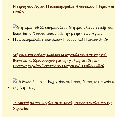
Η εορτή των Αγίων Πρωτοκορυφαίων Αποστόλων Πέτρου και
Παύλου
Μήνυμα τοῦ Σεβασμιωτάτου Μητροπολίτου Ἀττικῆς καὶ
Βοιωτίας κ. Χρυσοστόμου γιὰ τὴν μνήμη των Ἁγίων
Πρωτοκορυφαίων Ἀποστόλων Πέτρου καὶ Παύλου 2026
Το Μυστήριο του Ευχελαίου σε Ιερούς Ναούς στο πλαίσιο της
Νηστείας