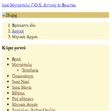
Ιερά Μητρόπολις Γ.Ο.Χ. Αττικής & Βοιωτίας
Βρίσκεστε εδώ:
Αρχική
Μηνιαίο Αρχείο
Κύριο μενού
Ἀρχική
Μητρόπολις
Τοποθεσία
Ποιμενάρχης
Ἱεροὶ Ναοί
Ἱερὲς Μονές
Εἰδήσεις
Ροή ειδήσεων
Μηνιαίο Αρχείο
Ἐγκύκλιοι -Ἄρθρα-Ὁμιλίες