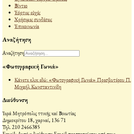
Βίντεο
Ἐόρτιες εὐχές
Χρήσιμες συνδέσεις
Ἐπικοινωνία
Αναζήτηση
Αναζήτηση
«Φωτογραφική Γωνιά»
Κάνετε κλικ εδώ: «Φωτογραφική Γωνιά» Πρεσβυτέρου Π.
Μιχαήλ Κωνσταντινίδη
Διεύθυνση
Ἱερά Μητρόπολις Ἀττικῆς καί Βοιωτίας
Δημοκρίτου 18, Ἀχαρναί, 136 71
Τηλ. 210 2466385
Email:
Αυτή η διεύθυνση Email προστατεύεται από τους