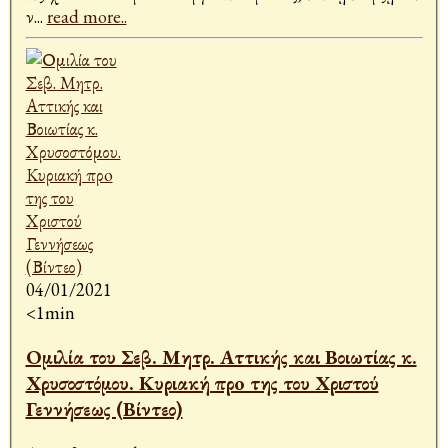
ν
...
read more..
04/01/2021
<1min
Ομιλία του Σεβ. Μητρ. Αττικής και Βοιωτίας κ.
Χρυσοστόμου. Κυριακή πρo της του Χριστού
Γεννήσεως (Βίντεο)