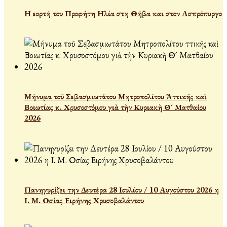
Η εορτή του Προφήτη Ηλία στη Θήβα και στον Ασπρόπυργο
Μήνυμα τοῦ Σεβασμιωτάτου Μητροπολίτου Ἀττικῆς καὶ
Βοιωτίας κ. Χρυσοστόμου γιὰ τὴν Κυριακὴ Θ´ Ματθαίου
2026
Πανηγυρίζει την Δευτέρα 28 Ιουλίου / 10 Αυγούστου 2026 η
Ι. Μ. Οσίας Ειρήνης Χρυσοβαλάντου