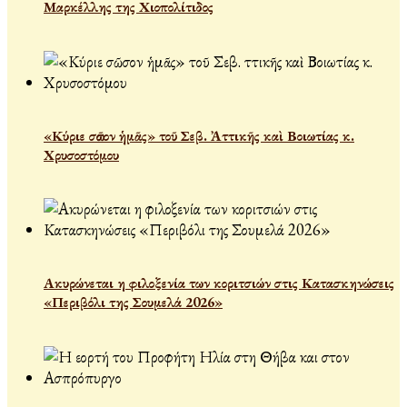
Μαρκέλλης της Χιοπολίτιδος
«Κύριε σῶσον ἡμᾶς» τοῦ Σεβ. Ἀττικῆς καὶ Βοιωτίας κ.
Χρυσοστόμου
Ακυρώνεται η φιλοξενία των κοριτσιών στις Κατασκηνώσεις
«Περιβόλι της Σουμελά 2026»