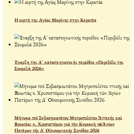
Η εορτή της Αγίας Μαρίνης στην Κερατέα
Έναρξη της Α´ κατασκηνωτικής περιόδου «Περιβόλι της
Σουμελά 2026»
Μήνυμα τοῦ Σεβασμιωτάτου Μητροπολίτου Ἀττικῆς καὶ
Βοιωτίας κ. Χρυσοστόμου γιὰ τὴν Κυριακὴ τῶν Ἁγίων
Πατέρων τῆς Δ´ Οἰκουμενικῆς Συνόδου 2026