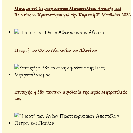
Μήνυμα τοῦ Σεβασμιωτάτου Μητροπολίτου Ἀττικῆς καὶ
Βοιωτίας κ. Χρυσοστόμου γιὰ τὴν Κυριακὴ Ζ΄ Ματθαίου 2026
Η εορτή του Οσίου Αθανασίου του Αθωνίτου
Επιτυχής η 38η τακτική αιμοδοσία της Ιεράς Μητροπόλεώς
μας