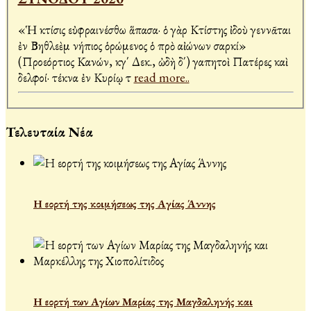
«Ἡ κτίσις εὐφραινέσθω ἅπασα· ὁ γὰρ Κτίστης ἰδοὺ γεννᾶται
ἐν Βηθλεὲμ νήπιος ὁρώμενος ὁ πρὸ αἰώνων σαρκί»
(Προεόρτιος Κανών, κγ΄ Δεκ., ὠδὴ δ΄) Ἀγαπητοὶ Πατέρες καὶ
Ἀδελφοί· τέκνα ἐν Κυρίῳ τ
read more..
Τελευταία Νέα
Η εορτή της κοιμήσεως της Αγίας Άννης
Η εορτή των Αγίων Μαρίας της Μαγδαληνής και