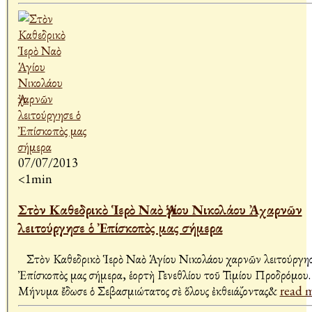
07/07/2013
<1min
Στὸν Καθεδρικὸ Ἱερὸ Ναὸ Ἁγίου Νικολάου Ἀχαρνῶν
λειτούργησε ὁ Ἐπίσκοπὸς μας σήμερα
Στὸν Καθεδρικὸ Ἱερὸ Ναὸ Ἁγίου Νικολάου Ἀχαρνῶν λειτούργησ
Ἐπίσκοπὸς μας σήμερα, ἑορτὴ Γενεθλίου τοῦ Τιμίου Προδρόμου
Μήνυμα ἔδωσε ὁ Σεβασμιώτατος σὲ ὅλους ἐκθειάζοντας&
read m