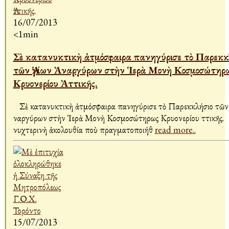
16/07/2013
<1min
Σὲ κατανυκτικὴ ἀτμόσφαιρα πανηγύρισε τὸ Παρεκκ
τῶν Ἁγίων Ἀναργύρων στὴν Ἱερὰ Μονὴ Κοσμοσώτηρ
Κρυονερίου Ἀττικῆς.
Σὲ κατανυκτικὴ ἀτμόσφαιρα πανηγύρισε τὸ Παρεκκλήσιο τῶν
Ἀναργύρων στὴν Ἱερὰ Μονὴ Κοσμοσώτηρως Κρυονερίου Ἀττικῆς
νυχτερινὴ ἀκολουθία ποὺ πραγματοποιήθ
read more..
15/07/2013