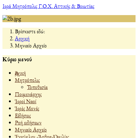
Ιερά Μητρόπολις Γ.Ο.Χ. Αττικής & Βοιωτίας
Βρίσκεστε εδώ:
Αρχική
Μηνιαίο Αρχείο
Κύριο μενού
Ἀρχική
Μητρόπολις
Τοποθεσία
Ποιμενάρχης
Ἱεροὶ Ναοί
Ἱερὲς Μονές
Εἰδήσεις
Ροή ειδήσεων
Μηνιαίο Αρχείο
Ἐγκύκλιοι -Ἄρθρα-Ὁμιλίες