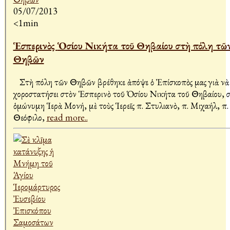
05/07/2013
<1min
Ἑσπερινὸς Ὁσίου Νικήτα τοῦ Θηβαίου στὴ πόλη τῶν
Θηβῶν
Στὴ πόλη τῶν Θηβῶν βρέθηκε ἀπόψε ὁ Ἐπίσκοπὸς μας γιὰ νὰ
χοροστατήσει στὸν Ἑσπερινὸ τοῦ Ὁσίου Νικήτα τοῦ Θηβαίου, 
ὁμώνυμη Ἱερὰ Μονή, μὲ τοὺς Ἱερεῖς π. Στυλιανὸ, π. Μιχαήλ, π.
Θεόφιλο,
read more..