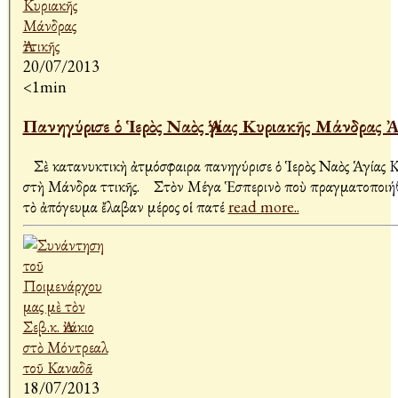
20/07/2013
<1min
Πανηγύρισε ὁ Ἱερὸς Ναὸς Ἁγίας Κυριακῆς Μάνδρας 
Σὲ κατανυκτικὴ ἀτμόσφαιρα πανηγύρισε ὁ Ἱερὸς Ναὸς Ἁγίας Κ
στὴ Μάνδρα Ἀττικῆς. Στὸν Μέγα Ἑσπερινὸ ποὺ πραγματοποιήθηκε χθὲς
τὸ ἀπόγευμα ἔλαβαν μέρος οἱ πατέ
read more..
18/07/2013