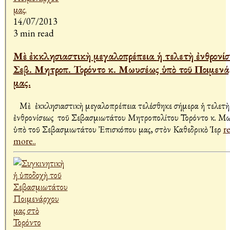
14/07/2013
3 min read
Μὲ ἐκκλησιαστικὴ μεγαλοπρέπεια ἡ τελετὴ ἐνθρονίσεως τοῦ
Σεβ. Μητροπ. Τορόντο κ. Μωυσέως ὑπὸ τοῦ Ποιμενάρχου
μας.
Μὲ ἐκκλησιαστικὴ μεγαλοπρέπεια τελέσθηκε σήμερα ἡ τελετὴ
ἐνθρονίσεως τοῦ Σεβασμιωτάτου Μητροπολίτου Τορόντο κ. Μω
ὑπὸ τοῦ Σεβασμιωτάτου Ἐπισκόπου μας, στὸν Καθεδρικὸ Ἱερ
r
more..