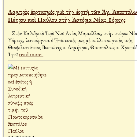
Λαμπρὸς ἑορτασμὸς γιὰ τὴν ἑορτὴ τῶν Ἀγ. Ἀποστόλ
Πέτρου καὶ Παύλου στὴν Ἀστόρια Νέας Υόρκης
Στὸν Καθεδρικὸ Ἱερὸ Ναὸ Ἁγίας Μαρκέλλας, στὴν Ἀστόρια Νέα
Υόρκης, λειτούργησε ὁ Ἐπίσκοπὸς μας μὲ συλλειτουργοὺς τοὺς
Θεοφιλεστάτους Βοστώνης κ. Δημήτριο, Θεουπόλεως κ. Χριστό
Ἱερεῖ
read more..