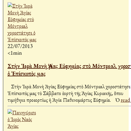
22/07/2013
<1min
Στὴν Ἱερὰ Μονὴ Ἁγίας Εὐφημίας στὸ Μόντρεαλ χορο
ὁ Ἐπίσκοπὸς μας
Στὴν Ἱερὰ Μονὴ Ἁγίας Εὐφημίας στὸ Μόντρεαλ χοροστάτησε
Ἐπίσκοπὸς μας τὸ Σάββατο ἑορτὴ τῆς Ἁγίας Κυριακῆς, ὅπου
τιμήθηκε προεορτίως ἡ Ἁγία Παθενομάρτυς Εὐφημία. Ὁ
read