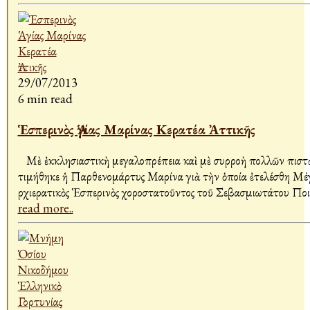
29/07/2013
6 min read
Ἑσπερινὸς Ἁγίας Μαρίνας Κερατέα Ἀττικῆς
Μὲ ἐκκλησιαστικὴ μεγαλοπρέπεια καὶ μὲ συρροὴ πολλῶν πιστ
τιμήθηκε ἡ Παρθενομάρτυς Μαρίνα γιὰ τὴν ὁποία ἐτελέσθη Μέ
Ἀρχιερατικὸς Ἑσπερινὸς χοροστατοῦντος τοῦ Σεβασμιωτάτου Πο
read more..