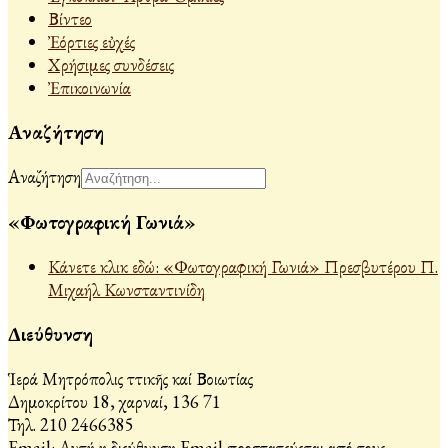
Βίντεο
Ἐόρτιες εὐχές
Χρήσιμες συνδέσεις
Ἐπικοινωνία
Αναζήτηση
Αναζήτηση
«Φωτογραφική Γωνιά»
Κάνετε κλικ εδώ: «Φωτογραφική Γωνιά» Πρεσβυτέρου Π.
Μιχαήλ Κωνσταντινίδη
Διεύθυνση
Ἱερά Μητρόπολις Ἀττικῆς καί Βοιωτίας
Δημοκρίτου 18, Ἀχαρναί, 136 71
Τηλ. 210 2466385
Email:
Αυτή η διεύθυνση Email προστατεύεται από τους