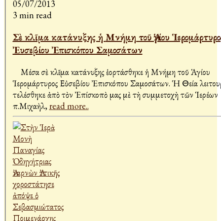
05/07/2013
3 min read
Σὲ κλῖμα κατάνυξης ἡ Μνήμη τοῦ Ἁγίου Ἱερομάρτυρος
Ἐυσεβίου Ἐπισκόπου Σαμοσάτων
Μέσα σὲ κλῖμα κατάνυξης ἑορτάσθηκε ἡ Μνήμη τοῦ Ἁγίου
Ἱερομάρτυρος Εὐσεβίου Ἐπισκόπου Σαμοσάτων. Ἡ Θεία λειτου
τελέσθηκε ἀπὸ τὸν Ἐπίσκοπὸ μας μὲ τὴ συμμετοχὴ τῶν Ἱερέων
π.Μιχαὴλ,
read more..