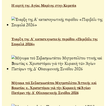
Η εορτή της Αγίας Μαρίνης στην Κερατέα
Έναρξη της Α´ κατασκηνωτικής περιόδου «Περιβόλι της
Σουμελά 2026»
Μήνυμα τοῦ Σεβασμιωτάτου Μητροπολίτου Ἀττικῆς καὶ
Βοιωτίας κ. Χρυσοστόμου γιὰ τὴν Κυριακὴ τῶν Ἁγίων
Πατέρων τῆς Δ´ Οἰκουμενικῆς Συνόδου 2026