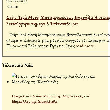
02/07/2013
<1min
Στὴν Ἱερὰ Μονὴ Μεταμορφώσεως Βαρνάβα Ἀττικῆ
λειτούργησε σήμερα ὁ Ἐπίσκοπὸς μας
Στὴν Ἱερὰ Μονὴ Μεταμορφώσεως Βαρνάβα Ἀττικῆς λειτούργη
σήμερα ὁ Ἐπίσκοπὸς μας, μὲ συλλειτουργοὺς τὸν Σεβασμιώτα
Πειραιῶς καὶ Σαλαμῖνος κ. Γερόντιο, Ἱερεῖς
read more..
Τελευταία Νέα
Η εορτή των Αγίων Μαρίας της Μαγδαληνής και
Μαρκέλλης της Χιοπολίτιδος