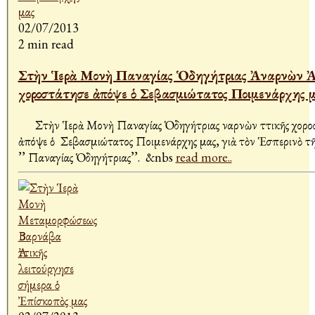
02/07/2013
2 min read
Στὴν Ἱερὰ Μονὴ Παναγίας Ὁδηγήτριας Ἀναρνὼν Ἀ
χοροστάτησε ἀπόψε ὁ Σεβασμιώτατος Ποιμενάρχης
Στὴν Ἱερὰ Μονὴ Παναγίας Ὁδηγήτριας Ἀναρνὼν Ἀττικῆς χορο
ἀπόψε ὁ Σεβασμιώτατος Ποιμενάρχης μας, γιὰ τὸν Ἑσπερινὸ τῆ
’’ Παναγίας Ὁδηγήτριας’’. &nbs
read more..