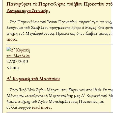
Πανηγύρισε τὸ Παρεκκλήσιο τοῦ Ἁγίου Προκοπίου στὸ
Ἀσπρόπυργο Ἀττικῆς.
Στὸ Παρεκκλήσιο τοῦ Ἁγίου Προκοπίου Ἀσπροπύργου Ἀττικῆς, 
ἀπόγευμα τοῦ Σαββάτου πραγματοποιήθηκε ὁ Μέγας Ἑσπερινὸς
μνήμη τοῦ Μεγαλομάρτυρος Προκοπίου, ὅπου ἔλαβαν μέρος οἱ
more..
22/07/2013
<1min
Δ’ Κυριακὴ τοῦ Ματθαίου
Στὸν Ἱερὸ Ναὸ Ἁγίου Μάρκου τοῦ Εὐγενικοῦ στὸ Park Ex το
Μόντρεαλ λειτούργησε ὁ Μητροπολίτης μας Δ’ Κυριακὴ τοῦ Μ
ἡμέρα μνήμης τοῦ Ἁγίου Μεγαλομάρτυρος Προκοπίου, μὲ
συλλειτουργοὺ
read more..