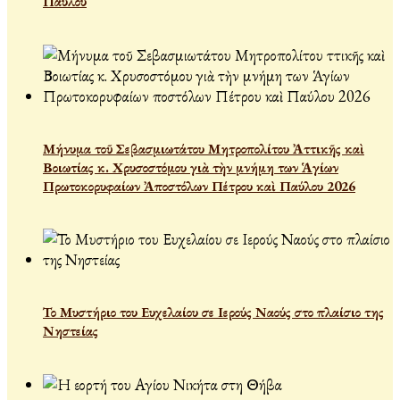
Παύλου
Μήνυμα τοῦ Σεβασμιωτάτου Μητροπολίτου Ἀττικῆς καὶ
Βοιωτίας κ. Χρυσοστόμου γιὰ τὴν μνήμη των Ἁγίων
Πρωτοκορυφαίων Ἀποστόλων Πέτρου καὶ Παύλου 2026
Το Μυστήριο του Ευχελαίου σε Ιερούς Ναούς στο πλαίσιο της
Νηστείας