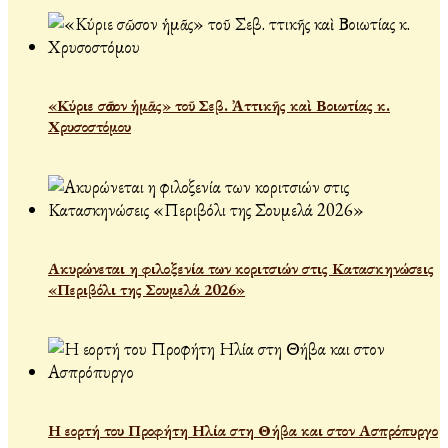
«Κύριε σῶσον ἡμᾶς» τοῦ Σεβ. Ἀττικῆς καὶ Βοιωτίας κ.
Χρυσοστόμου
Ακυρώνεται η φιλοξενία των κοριτσιών στις Κατασκηνώσεις
«Περιβόλι της Σουμελά 2026»
Η εορτή του Προφήτη Ηλία στη Θήβα και στον Ασπρόπυργο