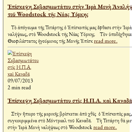
Ἐπίσκεψη Σεβασμιωτάτου στὴν Ἱερὰ Μονὴ Ἀναλή
τοῦ Woodstock τῆς Νέας Υόρκης
Τὸ ἀπόγευμα τῆς Τετάρτης ὁ Ἐπίσκοπὸς μας ἔφθασε στὴν Ἱερ
Ἀναλήψεως, στὸ Woodstock τῆς Νέας Υόρκης. Τὸν ὑποδέχθηκα
Θεοφιλέστατος ἠγούμενος τῆς Μονῆς Ἐπίσκ
read more..
09/07/2013
2 min read
Ἐπίσκεψη Σεβασμιωτάτου στὶς Η.Π.Α. καὶ Καναδᾶ
Στὴν ἤπειρο τῆς Ἀμερικῆς βρίσκεται ἀπὸ χθὲς ὁ Ἐπίσκοπὸς μας,
συγκεκριμμένα στὸ Μόντρεαλ τοῦ Καναδᾶ. Τὴ Τετάρτη θὰ μεταβεῖ
στὴν Ἱερὰ Μονὴ Ἀναλήψεως στὸ Woodstock
read more..