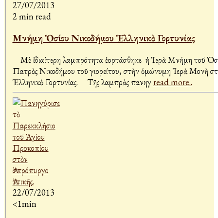
27/07/2013
2 min read
Μνήμη Ὁσίου Νικοδήμου Ἑλληνικὸ Γορτυνίας
Μὲ ἰδιαίτερη λαμπρότητα ἑορτάσθηκε ἡ Ἱερὰ Μνήμη τοῦ Ὁσ
Πατρὸς Νικοδήμου τοῦ Ἀγιορείτου, στὴν ὁμώνυμη Ἱερὰ Μονὴ στ
Ἑλληνικὸ Γορτυνίας. Τῆς λαμπρὰς πανηγ
read more..
22/07/2013
<1min