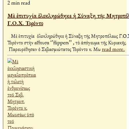
2 min read
Μὲ ἐπιτυχία ὁλοκληρώθηκε ἡ Σύναξη τῆς Μητροπόλεως
Γ.Ο.Χ. Τορόντο
Μὲ ἐπιτυχία ὁλοκληρώθηκε ἡ Σύναξη τῆς Μητροπόλεως Γ.Ο.
Τορόντο στὴν αἴθουσα ‘’flippers’’ , τὸ ἀπόγευμα τῆς Κυριακῆς.
Παρευρέθησαν ὁ Σεβασμιώτατος Τορόντο κ. Μω
read more..