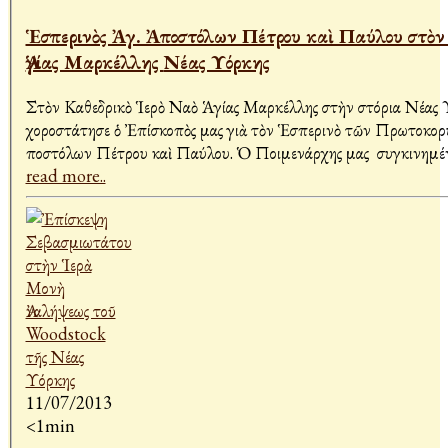
Ἑσπερινὸς Ἀγ. Ἀποστόλων Πέτρου καὶ Παύλου στὸν Ι.Ν
Ἁγίας Μαρκέλλης Νέας Υόρκης
Στὸν Καθεδρικὸ Ἱερὸ Ναὸ Ἁγίας Μαρκέλλης στὴν Ἀστόρια Νέας 
χοροστάτησε ὁ Ἐπίσκοπὸς μας γιὰ τὸν Ἑσπερινὸ τῶν Πρωτοκο
Ἀποστόλων Πέτρου καὶ Παύλου. Ὁ Ποιμενάρχης μας συγκιν
read more..
11/07/2013
<1min