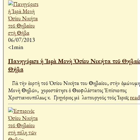
06/07/2013
<1min
Πανηγύρισε ἡ Ἱερὰ Μονὴ Ὁσίου Νικήτα τοῦ Θηβαί
Θήβα
Γιὰ τὴν ἑορτὴ τοῦ Ὁσίου Νικήτα του Θηβαίου, στὴν ὁμώνυμη
Μονὴ Θηβῶν, χοροστάτησε ὁ Θεοφιλέστατος Ἐπίσκοπος
Χριστιανουπόλεως κ. Γρηγόριος μὲ λειτουργοὺς τοὺς Ἱερεῖς
read