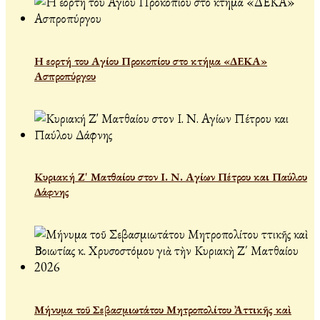
Η εορτή του Αγίου Προκοπίου στο κτήμα «ΔΕΚΑ»
Ασπροπύργου
Κυριακή Ζ' Ματθαίου στον Ι. Ν. Αγίων Πέτρου και Παύλου
Δάφνης
Μήνυμα τοῦ Σεβασμιωτάτου Μητροπολίτου Ἀττικῆς καὶ