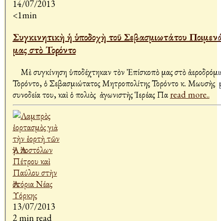
14/07/2013
<1min
Συγκινητικὴ ἡ ὑποδοχὴ τοῦ Σεβασμιωτάτου Ποιμενάρχου
μας στὸ Τορόντο
Μὲ συγκίνηση ὑποδέχτηκαν τὸν Ἐπίσκοπὸ μας στὸ ἀεροδρόμι
Τορόντο, ὁ Σεβασμιώτατος Μητροπολίτης Τορόντο κ. Μωυσὴς 
συνοδεία του, καὶ ὁ πολιὸς ἀγωνιστὴς Ἱερέας Πα
read more..
13/07/2013
2 min read