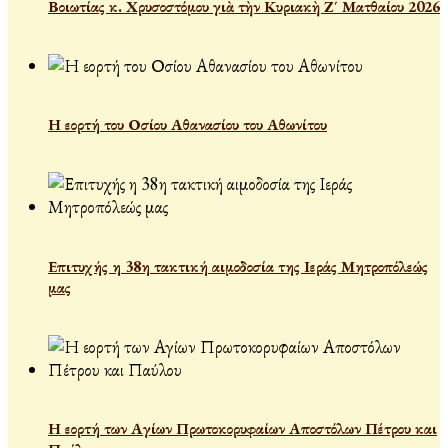
Βοιωτίας κ. Χρυσοστόμου γιὰ τὴν Κυριακὴ Ζ΄ Ματθαίου 2026
Η εορτή του Οσίου Αθανασίου του Αθωνίτου
Επιτυχής η 38η τακτική αιμοδοσία της Ιεράς Μητροπόλεώς
μας
Η εορτή των Αγίων Πρωτοκορυφαίων Αποστόλων Πέτρου και