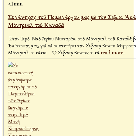
<1min
Συνάντηση τοῦ Ποιμενάρχου μας μὲ τὸν Σεβ.κ. Ἀκά
Μόντρεαλ τοῦ Καναδᾶ
Στὸν Ἱερὸ Ναὸ Ἁγίου Νεκταρίου στὸ Μόντρεαλ τοῦ Καναδᾶ β
Ἐπίσκοπὸς μας, γιὰ νὰ συναντήσει τὸν Σεβασμιώτατο Μητροπο
Μόντρεαλ κ. Ἀκάκιο. Ὁ Σεβασμιώτατος κ. Ἀκά
read more..