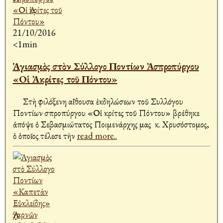
21/10/2016
<1min
Ἁγιασμὸς στὸν Σύλλογο Ποντίων Ἀσπροπύργου
«Οἱ Ἀκρίτες τοῦ Πόντου»
Στὴ φιλόξενη αἴθουσα ἐκδηλώσεων τοῦ Συλλόγου
Ποντίων Ἀσπροπύργου «Οἱ Ἀκρίτες τοῦ Πόντου» βρέθηκε
ἀπόψε ὁ Σεβασμιώτατος Ποιμενάρχης μας κ. Χρυσόστομος,
ὁ ὁποῖος τέλεσε τὴν
read more..