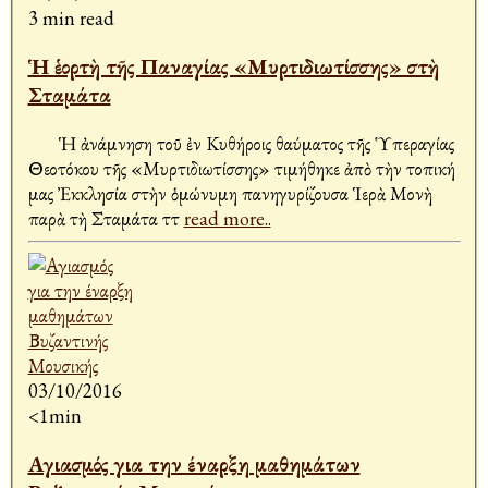
3 min read
Ἡ ἑορτὴ τῆς Παναγίας «Μυρτιδιωτίσσης» στὴ
Σταμάτα
Ἡ ἀνάμνηση τοῦ ἐν Κυθήροις θαύματος τῆς Ὑπεραγίας
Θεοτόκου τῆς «Μυρτιδιωτίσσης» τιμήθηκε ἀπὸ τὴν τοπική
μας Ἐκκλησία στὴν ὁμώνυμη πανηγυρίζουσα Ἱερὰ Μονὴ
παρὰ τὴ Σταμάτα Ἀττ
read more..
03/10/2016
<1min
Αγιασμός για την έναρξη μαθημάτων