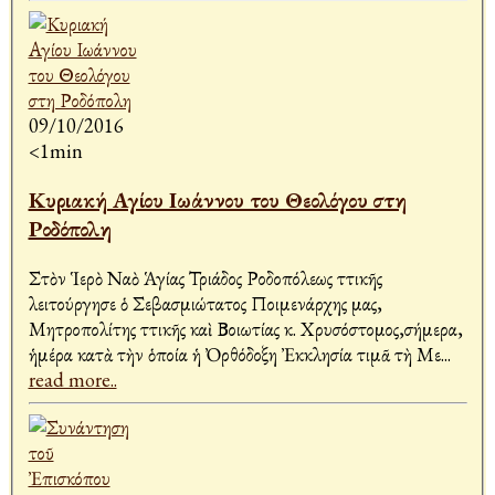
09/10/2016
<1min
Κυριακή Αγίου Ιωάννου του Θεολόγου στη
Ροδόπολη
Στὸν Ἱερὸ Ναὸ Ἁγίας Τριάδος Ροδοπόλεως Ἀττικῆς
λειτούργησε ὁ Σεβασμιώτατος Ποιμενάρχης μας,
Μητροπολίτης Ἀττικῆς καὶ Βοιωτίας κ. Χρυσόστομος,σήμερα,
ἡμέρα κατὰ τὴν ὁποία ἡ Ὀρθόδοξη Ἐκκλησία τιμᾶ τὴ Με
...
read more..