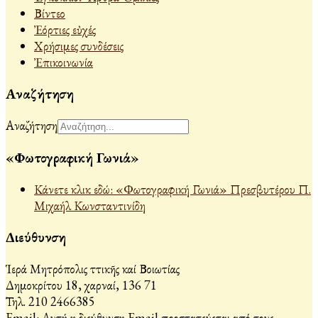
Βίντεο
Ἐόρτιες εὐχές
Χρήσιμες συνδέσεις
Ἐπικοινωνία
Αναζήτηση
Αναζήτηση
«Φωτογραφική Γωνιά»
Κάνετε κλικ εδώ: «Φωτογραφική Γωνιά» Πρεσβυτέρου Π.
Μιχαήλ Κωνσταντινίδη
Διεύθυνση
Ἱερά Μητρόπολις Ἀττικῆς καί Βοιωτίας
Δημοκρίτου 18, Ἀχαρναί, 136 71
Τηλ. 210 2466385
Email:
Αυτή η διεύθυνση Email προστατεύεται από τους