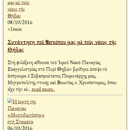
08/10/2016
<1min
Συνάντηση τοῦ Ἐπισκόπου μας μὲ τοὺς νέους τῆς
Θήβας
Στὴ φιλόξενη αἴθουσα τοῦ Ἱεροῦ Ναοῦ Παναγίας
Εὐαγγελιστρίας στὸ Πυρὶ Θηβῶν βρέθηκε ἀπόψε τὸ
ἀπόγευμα ὁ Σεβασμιώτατος Ποιμενάρχης μας,
Μητροπολίτης Ἀττικῆς καὶ Βοιωτίας κ. Χρυσόστομος, ὅπου
εἶχε τὴν εὐ
...
read more..
06/10/2016