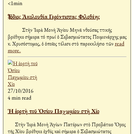
<1min
Ἐξόδιος Ἀκολουθία Γερόντισσας Φιλοθέης
Στὴν Ἱερὰ Μονὴ Ἁγίου Μηνᾶ Ἀνθούσας Ἀττικῆς
βρέθηκε σήμερα τό πρωί ὁ Σεβασμιώτατος Ποιμενάρχης μας
κ. Χρυσόστομος, ὁ ὁποῖος τέλεσε στὸ παρεκκλήσιο τῶν
read
more..
27/10/2016
4 min read
Ἡ ἑορτὴ τοῦ Ὁσίου Παχωμίου στὴ Χίο
Στὴν Ἱερὰ Μονὴ Ἁγίων Πατέρων στὸ Προβάτειο Ὄρος
τῆς Χίου βρέθηκε ἐχθὲς καὶ σήμερα ὁ Σεβασμιώτατος