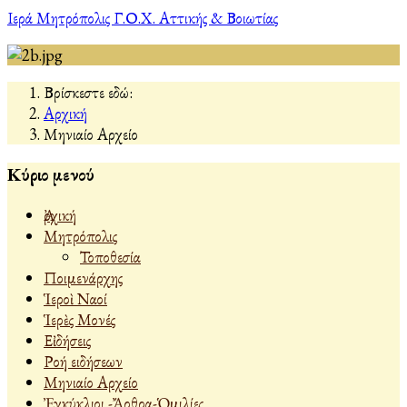
Ιερά Μητρόπολις Γ.Ο.Χ. Αττικής & Βοιωτίας
Βρίσκεστε εδώ:
Αρχική
Μηνιαίο Αρχείο
Κύριο μενού
Ἀρχική
Μητρόπολις
Τοποθεσία
Ποιμενάρχης
Ἱεροὶ Ναοί
Ἱερὲς Μονές
Εἰδήσεις
Ροή ειδήσεων
Μηνιαίο Αρχείο
Ἐγκύκλιοι -Ἄρθρα-Ὁμιλίες