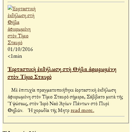
01/10/2016
<1min
Ἑορταστικὴ ἐκδήλωση στὴ Θήβα ἀφιερωμένη
στὸν Τίμιο Σταυρὸ
Μὲ ἐπιτυχία πραγματοποιήθηκε ἑορταστικὴ ἐκδήλωση
ἀφιερωμένη στὸν Τίμιο Σταυρὸ σήμερα, Σάββατο μετὰ τῆς
Ὑψώσεως, στὸν Ἱερὸ Ναὸ Ἁγίων Πάντων στὸ Πυρὶ
Θηβῶν. Ἡ χορωδία τῆς Μητρ
read more..