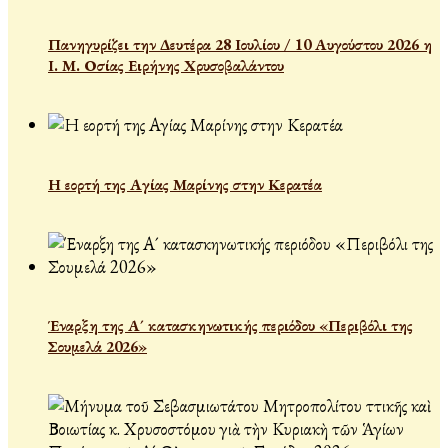
Πανηγυρίζει την Δευτέρα 28 Ιουλίου / 10 Αυγούστου 2026 η
Ι. Μ. Οσίας Ειρήνης Χρυσοβαλάντου
Η εορτή της Αγίας Μαρίνης στην Κερατέα
Έναρξη της Α´ κατασκηνωτικής περιόδου «Περιβόλι της
Σουμελά 2026»