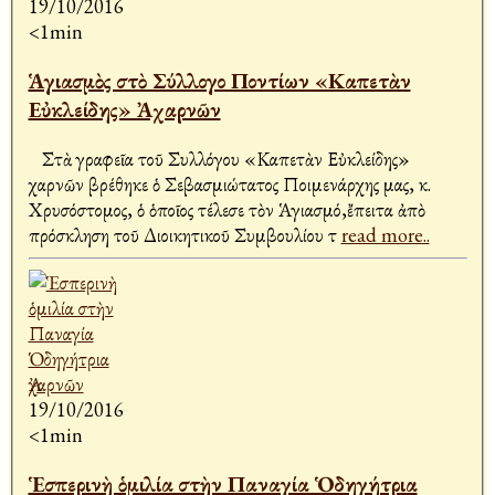
19/10/2016
<1min
Ἁγιασμὸς στὸ Σύλλογο Ποντίων «Καπετὰν
Εὐκλείδης» Ἀχαρνῶν
Στὰ γραφεῖα τοῦ Συλλόγου «Καπετὰν Εὐκλείδης»
Ἀχαρνῶν βρέθηκε ὁ Σεβασμιώτατος Ποιμενάρχης μας, κ.
Χρυσόστομος, ὁ ὁποῖος τέλεσε τὸν Ἁγιασμό,ἔπειτα ἀπὸ
πρόσκληση τοῦ Διοικητικοῦ Συμβουλίου τ
read more..
19/10/2016
<1min
Ἑσπερινὴ ὁμιλία στὴν Παναγία Ὁδηγήτρια