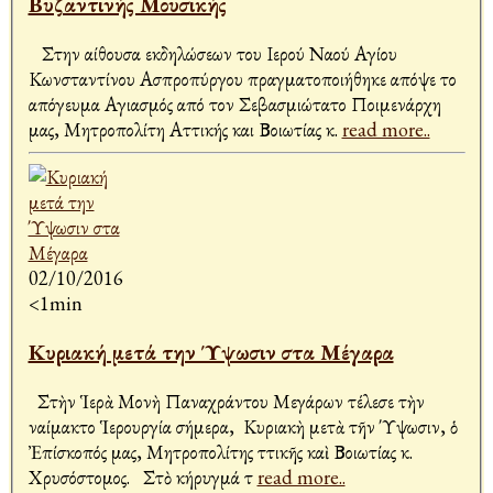
Βυζαντινής Μουσικής
Στην αίθουσα εκδηλώσεων του Ιερού Ναού Αγίου
Κωνσταντίνου Ασπροπύργου πραγματοποιήθηκε απόψε το
απόγευμα Αγιασμός από τον Σεβασμιώτατο Ποιμενάρχη
μας, Μητροπολίτη Αττικής και Βοιωτίας κ.
read more..
02/10/2016
<1min
Κυριακή μετά την Ύψωσιν στα Μέγαρα
Στὴν Ἱερὰ Μονὴ Παναχράντου Μεγάρων τέλεσε τὴν
Ἀναίμακτο Ἱερουργία σήμερα, Κυριακὴ μετὰ τῆν Ύψωσιν, ὁ
Ἐπίσκοπός μας, Μητροπολίτης Ἀττικῆς καὶ Βοιωτίας κ.
Χρυσόστομος. Στὸ κήρυγμά τ
read more..