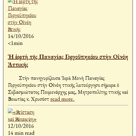
14/10/2016
<1min
Ἡ ἑορτὴ τῆς Παναγίας Γοργοϋπηκόου στὴν Οἰνόη
Ἀττικῆς
Στὴν πανηγυρίζουσα Ἱερὰ Μονὴ Παναγίας
Γοργοϋπηκόου στὴν Οἰνόη Ἀττικῆς λειτούργησε σήμερα ὁ
Σεβασμιώτατος Ποιμενάρχης μας, Μητροπολίτης Ἀττικῆς καὶ
Βοιωτίας κ. Χρυσόστ
read more..
12/10/2016
14 min read