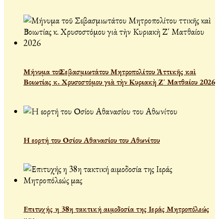
Μήνυμα τοῦ Σεβασμιωτάτου Μητροπολίτου Ἀττικῆς καὶ
Βοιωτίας κ. Χρυσοστόμου γιὰ τὴν Κυριακὴ Ζ΄ Ματθαίου 2026
Η εορτή του Οσίου Αθανασίου του Αθωνίτου
Επιτυχής η 38η τακτική αιμοδοσία της Ιεράς Μητροπόλεώς