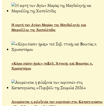
Η εορτή των Αγίων Μαρίας της Μαγδαληνής και
Μαρκέλλης της Χιοπολίτιδος
«Κύριε σῶσον ἡμᾶς» τοῦ Σεβ. Ἀττικῆς καὶ Βοιωτίας κ.
Χρυσοστόμου
Ακυρώνεται η φιλοξενία των κοριτσιών στις Κατασκηνώσεις