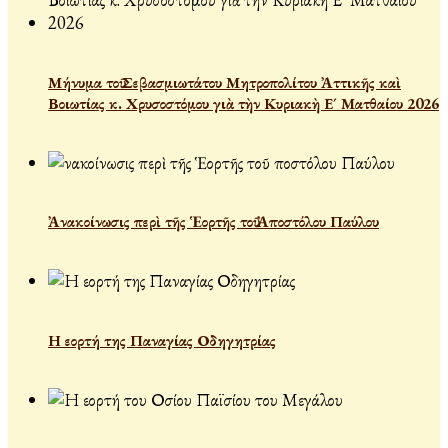
Μήνυμα τοῦ Σεβασμιωτάτου Μητροπολίτου Ἀττικῆς καὶ
Βοιωτίας κ. Χρυσοστόμου γιὰ τὴν Κυριακὴ Ε´ Ματθαίου 2026
Ἀνακοίνωσις περὶ τῆς Ἑορτῆς τοῦ Ἀποστόλου Παύλου
Η εορτή της Παναγίας Οδηγητρίας