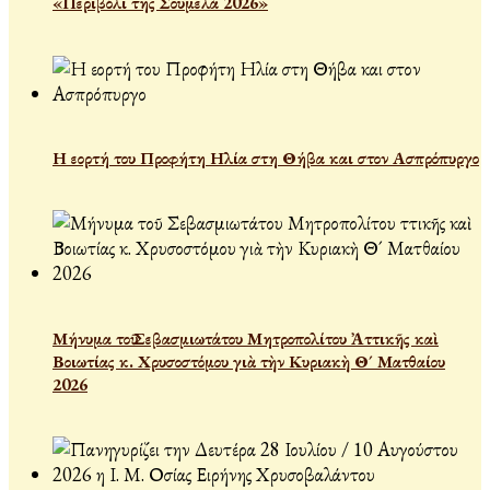
«Περιβόλι της Σουμελά 2026»
Η εορτή του Προφήτη Ηλία στη Θήβα και στον Ασπρόπυργο
Μήνυμα τοῦ Σεβασμιωτάτου Μητροπολίτου Ἀττικῆς καὶ
Βοιωτίας κ. Χρυσοστόμου γιὰ τὴν Κυριακὴ Θ´ Ματθαίου
2026