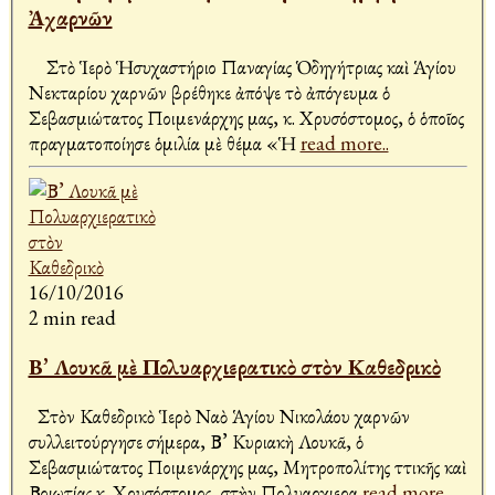
Ἀχαρνῶν
Στὸ Ἱερὸ Ἡσυχαστήριο Παναγίας Ὁδηγήτριας καὶ Ἁγίου
Νεκταρίου Ἀχαρνῶν βρέθηκε ἀπόψε τὸ ἀπόγευμα ὁ
Σεβασμιώτατος Ποιμενάρχης μας, κ. Χρυσόστομος, ὁ ὁποῖος
πραγματοποίησε ὁμιλία μὲ θέμα «Ἡ
read more..
16/10/2016
2 min read
Β’ Λουκᾶ μὲ Πολυαρχιερατικὸ στὸν Καθεδρικὸ
Στὸν Καθεδρικὸ Ἱερὸ Ναὸ Ἁγίου Νικολάου Ἀχαρνῶν
συλλειτούργησε σήμερα, Β’ Κυριακὴ Λουκᾶ, ὁ
Σεβασμιώτατος Ποιμενάρχης μας, Μητροπολίτης Ἀττικῆς καὶ
Βοιωτίας κ. Χρυσόστομος, στὴν Πολυαρχιερα
read more..