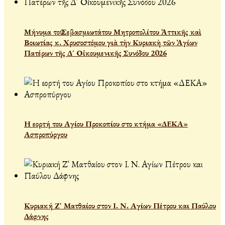
Μήνυμα τοῦ Σεβασμιωτάτου Μητροπολίτου Ἀττικῆς καὶ
Βοιωτίας κ. Χρυσοστόμου γιὰ τὴν Κυριακὴ τῶν Ἁγίων
Πατέρων τῆς Δ´ Οἰκουμενικῆς Συνόδου 2026
Η εορτή του Αγίου Προκοπίου στο κτήμα «ΔΕΚΑ»
Ασπροπύργου
Κυριακή Ζ' Ματθαίου στον Ι. Ν. Αγίων Πέτρου και Παύλου
Δάφνης