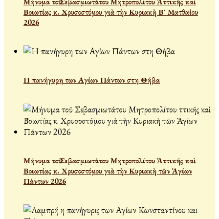
Μήνυμα τοῦ Σεβασμιωτάτου Μητροπολίτου Ἀττικῆς καὶ
Βοιωτίας κ. Χρυσοστόμου γιὰ τὴν Κυριακὴ Β´ Ματθαίου
2026
Η πανήγυρη των Αγίων Πάντων στη Θήβα
Μήνυμα τοῦ Σεβασμιωτάτου Μητροπολίτου Ἀττικῆς καὶ
Βοιωτίας κ. Χρυσοστόμου γιὰ τὴν Κυριακὴ τῶν Ἁγίων
Πάντων 2026