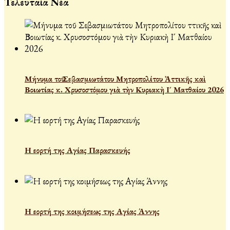
Τελευταία Νέα
Μήνυμα τοῦ Σεβασμιωτάτου Μητροπολίτου Ἀττικῆς καὶ
Βοιωτίας κ. Χρυσοστόμου γιὰ τὴν Κυριακὴ Ι´ Ματθαίου 2026
Η εορτή της Αγίας Παρασκευής
Η εορτή της κοιμήσεως της Αγίας Άννης