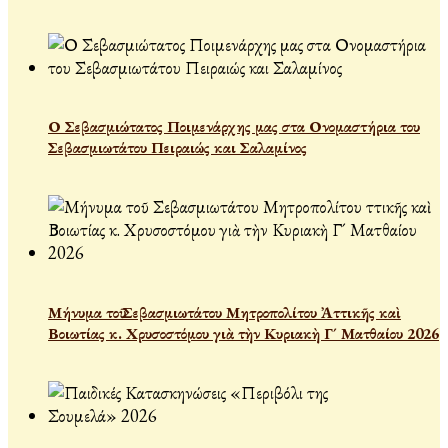
Ο Σεβασμιώτατος Ποιμενάρχης μας στα Ονομαστήρια του
Σεβασμιωτάτου Πειραιώς και Σαλαμίνος
Μήνυμα τοῦ Σεβασμιωτάτου Μητροπολίτου Ἀττικῆς καὶ
Βοιωτίας κ. Χρυσοστόμου γιὰ τὴν Κυριακὴ Γ´ Ματθαίου 2026