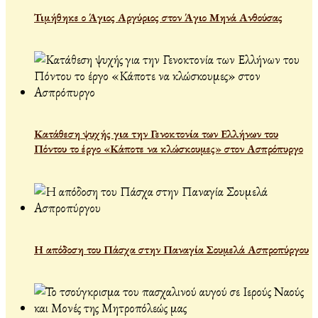
Τιμήθηκε ο Άγιος Αργύριος στον Άγιο Μηνά Ανθούσας
Κατάθεση ψυχής για την Γενοκτονία των Ελλήνων του
Πόντου το έργο «Κάποτε να κλώσκουμες» στον Ασπρόπυργο
Η απόδοση του Πάσχα στην Παναγία Σουμελά Ασπροπύργου