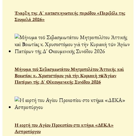
Έναρξη της Α´ κατασκηνωτικής περιόδου «Περιβόλι της
Σουμελά 2026»
Μήνυμα τοῦ Σεβασμιωτάτου Μητροπολίτου Ἀττικῆς καὶ
Βοιωτίας κ. Χρυσοστόμου γιὰ τὴν Κυριακὴ τῶν Ἁγίων
Πατέρων τῆς Δ´ Οἰκουμενικῆς Συνόδου 2026
Η εορτή του Αγίου Προκοπίου στο κτήμα «ΔΕΚΑ»
Ασπροπύργου