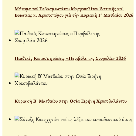
Μήνυμα τοῦ Σεβασμιωτάτου Μητροπολίτου Ἀττικῆς καὶ
Βοιωτίας κ. Χρυσοστόμου γιὰ τὴν Κυριακὴ Γ´ Ματθαίου 2026
Παιδικές Κατασκηνώσεις «Περιβόλι της Σουμελά» 2026
Κυριακή Β' Ματθαίου στην Οσία Ειρήνη Χρυσοβαλάντου