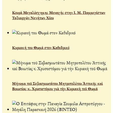
Κουρά Μεγαλόσχημης Μοναχής στην Ι. Μ. Παμμεγίστων
Ταξιαρχών Νενήτων Χίου
Κυριακή του Θωμά στον Καθεδρικό
Μήνυμα τοῦ Σεβασμιωτάτου Μητροπολίτου Ἀττικῆς καὶ
Βοιωτίας κ. Χρυσοστόμου γιὰ τὴν Κυριακὴ τοῦ Θωμᾶ