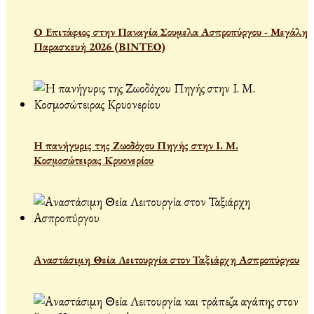
Ο Επιτάφιος στην Παναγία Σουμελα Ασπροπύργου - Μεγάλη
Παρασκευή 2026 (ΒΙΝΤΕΟ)
Η πανήγυρις της Ζωοδόχου Πηγής στην Ι. Μ.
Κοσμοσώτειρας Κρυονερίου
Αναστάσιμη Θεία Λειτουργία στον Ταξιάρχη Ασπροπύργου