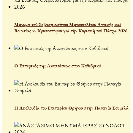
Μήνυμα τοῦ Σεβασμιωτάτου Μητροπολίτου Ἀττικῆς καὶ
Βοιωτίας κ. Χρυσοστόμου γιὰ τὴν Κυριακὴ τοῦ Πάσχα 2026
Ο Εσπερινός της Αναστάσεως στον Καθεδρικό
Η Ακολουθία του Επιταφίου Θρήνου στην Παναγία Σουμελά