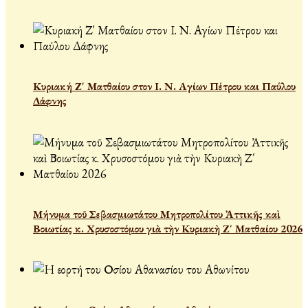
Κυριακή Ζ' Ματθαίου στον Ι. Ν. Αγίων Πέτρου και Παύλου
Δάφνης
Μήνυμα τοῦ Σεβασμιωτάτου Μητροπολίτου Ἀττικῆς καὶ
Βοιωτίας κ. Χρυσοστόμου γιὰ τὴν Κυριακὴ Ζ΄ Ματθαίου 2026