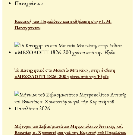
Κυριακή του Παραλύτου και εκδήλωση στην Ι. Μ.
Παναχράντου
Το Κατηχητικό στο Μουσείο Μπενάκη, στην έκθεση
«ΜΕΣΟΛΟΓΓΙ 1826. 200 χρόνια από την Έξοδο
Μήνυμα τοῦ Σεβασμιωτάτου Μητροπολίτου Ἀττικῆς καὶ
Βοιωτίας κ. Χρυσοστόμου γιὰ τὴν Κυριακὴ τοῦ Παραλύτου