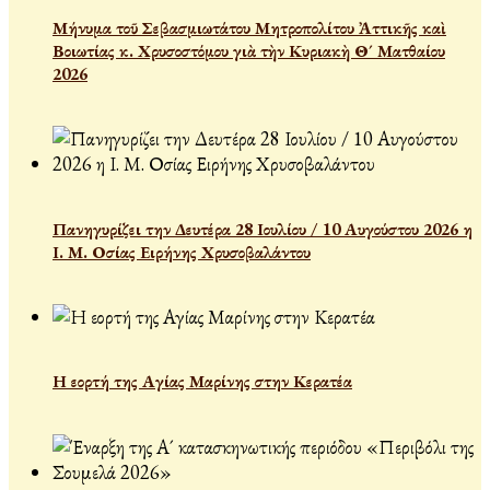
Μήνυμα τοῦ Σεβασμιωτάτου Μητροπολίτου Ἀττικῆς καὶ
Βοιωτίας κ. Χρυσοστόμου γιὰ τὴν Κυριακὴ Θ´ Ματθαίου
2026
Πανηγυρίζει την Δευτέρα 28 Ιουλίου / 10 Αυγούστου 2026 η
Ι. Μ. Οσίας Ειρήνης Χρυσοβαλάντου
Η εορτή της Αγίας Μαρίνης στην Κερατέα