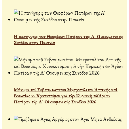
Η πανήγυρις των Θεοφόρων Πατέρων της Α' Οικουμενικής
Συνόδου στην Παιανία
Μήνυμα τοῦ Σεβασμιωτάτου Μητροπολίτου Ἀττικῆς καὶ
Βοιωτίας κ. Χρυσοστόμου γιὰ τὴν Κυριακὴ τῶν Ἁγίων
Πατέρων τῆς Α´ Οἰκουμενικῆς Συνόδου 2026