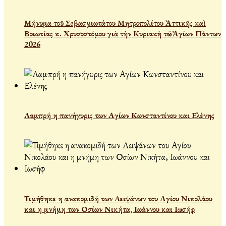
Μήνυμα τοῦ Σεβασμιωτάτου Μητροπολίτου Ἀττικῆς καὶ
Βοιωτίας κ. Χρυσοστόμου γιὰ τὴν Κυριακὴ τῶν Ἁγίων Πάντων
2026
Λαμπρή η πανήγυρις των Αγίων Κωνσταντίνου και Ελένης
Τιμήθηκε η ανακομιδή των Λειψάνων του Αγίου Νικολάου
και η μνήμη των Οσίων Νικήτα, Ιωάννου και Ιωσήφ