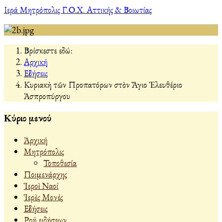
Ιερά Μητρόπολις Γ.Ο.Χ. Αττικής & Βοιωτίας
Βρίσκεστε εδώ:
Αρχική
Εἰδήσεις
Κυριακὴ τῶν Προπατόρων στὸν Ἅγιο Ἐλευθέριο
Ἀσπροπύργου
Κύριο μενού
Ἀρχική
Μητρόπολις
Τοποθεσία
Ποιμενάρχης
Ἱεροὶ Ναοί
Ἱερὲς Μονές
Εἰδήσεις
Ροή ειδήσεων