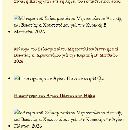
Σύναξη Κατηχητών επί τη λήξει του εκπαιδευτικού έτους
Μήνυμα τοῦ Σεβασμιωτάτου Μητροπολίτου Ἀττικῆς καὶ
Βοιωτίας κ. Χρυσοστόμου γιὰ τὴν Κυριακὴ Β´ Ματθαίου
2026
Η πανήγυρη των Αγίων Πάντων στη Θήβα