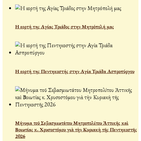
Η εορτή της Αγίας Τριάδος στην Μητρόπολή μας
Η εορτή της Πεντηκοστής στην Αγία Τριάδα Ασπροπύργου
Μήνυμα τοῦ Σεβασμιωτάτου Μητροπολίτου Ἀττικῆς καὶ
Βοιωτίας κ. Χρυσοστόμου γιὰ τὴν Κυριακὴ τῆς Πεντηκοστῆς
2026