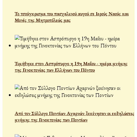
Το τσούγκρισμα του πασχαλινού αυγού σε Ιερούς Ναούς και
Μονές της Μητροπόλεώς μας
Τιμήθηκε στον Ασπρόπυργο η 19η Μαΐου - ημέρα μνήμης
της Γενοκτονίας των Ελλήνων του Πόντου
Από τον Σύλλογο Ποντίων Αχαρνών ξεκίνησαν οι εκδηλώσεις
μνήμης της Γενοκτονίας των Ποντίων