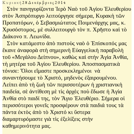
Κυριακή
28
Δεκέμβριος
2014
Στὸν πανηγυρίζοντα Ἱερὸ Ναὸ τοῦ Ἁγίου Ἐλευθερίου
στὸν Ἀσπρόπυργο λειτούργησε σήμερα, Κυρακὴ τῶν
Προπατόρων, ὁ Σεβασμιώτατος Ποιμενάρχης μας, κ.
Χρυσόστομος, μὲ συλλειτουργὸ τὸν π. Χρῆστο καὶ τὸ
Διάκονο π. Λεωνίδα.
Στὸν κατάμεστο ἀπὸ πιστοὺς ναὸ ὁ Ἐπίσκοπός μας
ἔκανε ἀναφορὰ στὴ σημερινὴ Εὐαγγελικὴ παραβολὴ
τοῦ «Μεγάλου Δείπνου», καθὼς καὶ στὴν Ἁγία Ἀνθία,
τὴ μητέρα τοῦ Ἁγίου Ἐλευθερίου. Ἀποσπασματικὰ
τόνισε: Ὅλοι εἴμαστε προσκεκλημένοι νὰ
συναντήσουμε τὸ Χριστό, μηδενὸς ἐξαιρουμένου.
Λείπει ἀπὸ τὴ ζωὴ τῶν περισσοτέρων ἡ χριστιανικὴ
παιδεία, σὲ ἀντίθεση μὲ τὶς ἀρχὲς ποὺ ἔδωσε ἡ Ἁγία
Ἀνθία στὸ παιδί της, τὸν Ἅγιο Ἐλευθέριο. Σήμερα οἱ
περισσότεροι γονεῖς προσφέρουν στὰ παιδιά τους τὰ
πάντα ἐκτὸς ἀπὸ τὸ Χριστό κι ὕστερα
διαμαρτυρόμαστε γιὰ τὶς ἐξελίξεις στὴν
καθημερινότητα μας.