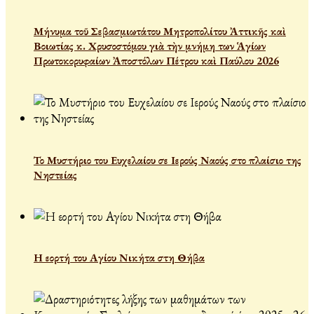
Μήνυμα τοῦ Σεβασμιωτάτου Μητροπολίτου Ἀττικῆς καὶ
Βοιωτίας κ. Χρυσοστόμου γιὰ τὴν μνήμη των Ἁγίων
Πρωτοκορυφαίων Ἀποστόλων Πέτρου καὶ Παύλου 2026
Το Μυστήριο του Ευχελαίου σε Ιερούς Ναούς στο πλαίσιο της
Νηστείας
Η εορτή του Αγίου Νικήτα στη Θήβα