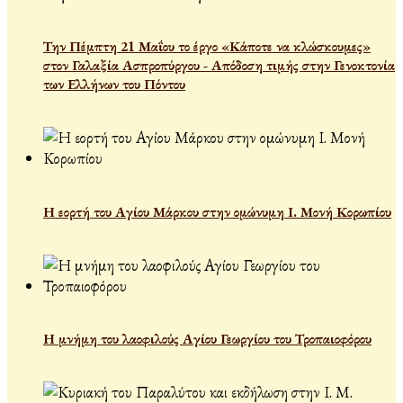
Την Πέμπτη 21 Μαΐου το έργο «Κάποτε να κλώσκουμες»
στον Γαλαξία Ασπροπύργου - Απόδοση τιμής στην Γενοκτονία
των Ελλήνων του Πόντου
Η εορτή του Αγίου Μάρκου στην ομώνυμη Ι. Μονή Κορωπίου
Η μνήμη του λαοφιλούς Αγίου Γεωργίου του Τροπαιοφόρου