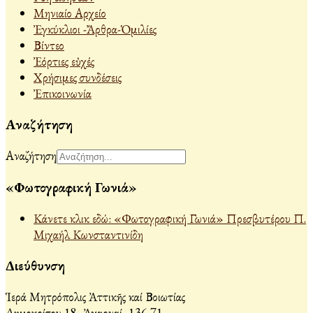
Μηνιαίο Αρχείο
Ἐγκύκλιοι -Ἄρθρα-Ὁμιλίες
Βίντεο
Ἐόρτιες εὐχές
Χρήσιμες συνδέσεις
Ἐπικοινωνία
Αναζήτηση
Αναζήτηση
«Φωτογραφική Γωνιά»
Κάνετε κλικ εδώ: «Φωτογραφική Γωνιά» Πρεσβυτέρου Π.
Μιχαήλ Κωνσταντινίδη
Διεύθυνση
Ἱερά Μητρόπολις Ἀττικῆς καί Βοιωτίας
Δημοκρίτου 18, Ἀχαρναί, 136 71