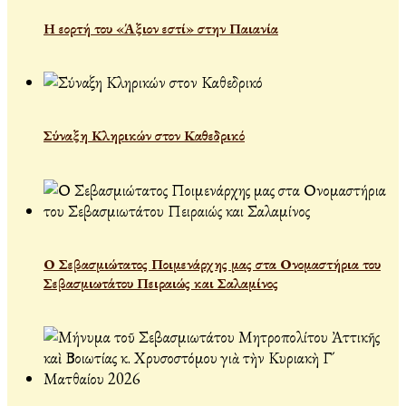
Η εορτή του «Άξιον εστί» στην Παιανία
Σύναξη Κληρικών στον Καθεδρικό
Ο Σεβασμιώτατος Ποιμενάρχης μας στα Ονομαστήρια του
Σεβασμιωτάτου Πειραιώς και Σαλαμίνος