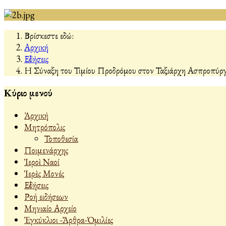
Βρίσκεστε εδώ:
Αρχική
Εἰδήσεις
Η Σύναξη του Τιμίου Προδρόμου στον Ταξιάρχη Ασπροπύρ
Κύριο μενού
Ἀρχική
Μητρόπολις
Τοποθεσία
Ποιμενάρχης
Ἱεροὶ Ναοί
Ἱερὲς Μονές
Εἰδήσεις
Ροή ειδήσεων
Μηνιαίο Αρχείο
Ἐγκύκλιοι -Ἄρθρα-Ὁμιλίες