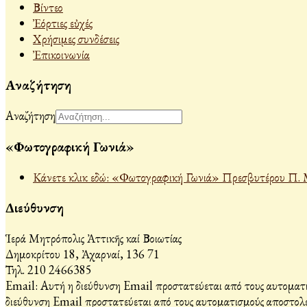
Βίντεο
Ἐόρτιες εὐχές
Χρήσιμες συνδέσεις
Ἐπικοινωνία
Αναζήτηση
Αναζήτηση
«Φωτογραφική Γωνιά»
Κάνετε κλικ εδώ: «Φωτογραφική Γωνιά» Πρεσβυτέρου Π. 
Διεύθυνση
Ἱερά Μητρόπολις Ἀττικῆς καί Βοιωτίας
Δημοκρίτου 18, Ἀχαρναί, 136 71
Τηλ. 210 2466385
Email:
Αυτή η διεύθυνση Email προστατεύεται από τους αυτοματι
διεύθυνση Email προστατεύεται από τους αυτοματισμούς αποστολέ