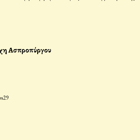
ρχη Ασπροπύργου