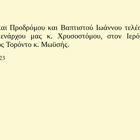
ι Προδρόμου και Βαπτιστού Ιωάννου τελέσ
μενάρχου μας κ. Χρυσοστόμου, στον Ιε
ς Τορόντο κ. Μωϋσής.