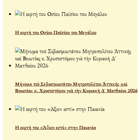
Η εορτή του Οσίου Παϊσίου του Μεγάλου
Μήνυμα τοῦ Σεβασμιωτάτου Μητροπολίτου Ἀττικῆς καὶ
Βοιωτίας κ. Χρυσοστόμου γιὰ τὴν Κυριακὴ Δ´ Ματθαίου 2026
Η εορτή του «Άξιον εστί» στην Παιανία