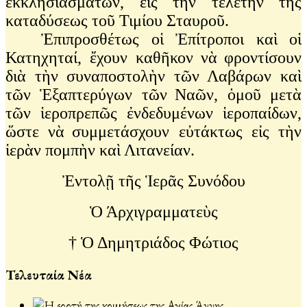
ἐκκλησιασμάτων, εἰς τὴν τελετὴν τῆς
καταδύσεως τοῦ Τιμίου Σταυροῦ.
Ἐπιπροσθέτως οἱ Ἐπίτροποι καὶ οἱ
Κατηχηταί, ἔχουν καθῆκον νὰ
φροντίσουν
διὰ τὴν συναποστολὴν τῶν Λαβάρων καὶ
τῶν Ἑξαπτερύγων τῶν
Ναῶν, ὁμοῦ μετὰ
τῶν ἱεροπρεπῶς ἐνδεδυμένων ἱεροπαίδων,
ὥστε νὰ
συμμετάσχουν εὐτάκτως εἰς τὴν
ἱερὰν πομπὴν καὶ Λιτανείαν.
Ἐντολῇ τῆς Ἱερᾶς Συνόδου
Ὁ Άρχιγραμματεὺς
† Ὁ Δημητριάδος Φώτιος
Τελευταία Νέα