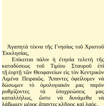
Ἀγαπητὰ τέκνα τῆς Γνησίας τοῦ Χριστοῦ
Ἐκκλησίας,
Eπίκειται πάλιν ἡ ἐτησία τελετὴ τῆς
καταδύσεως τοῦ Τιμίου Σταυροῦ ἐπὶ
τῇ
ἑορτῇ τῶν Θεοφανείων εἰς τὸν Κεντρικὸν
Λιμένα Πειραιῶς. Ἅπαντες
ὀφείλομεν νὰ
δώσωμεν τὸ ὁμολογιακόν μας παρὸν
ρυθμίζοντες τὰ
ὑποχρεώσεις μας
καταλλήλως, ὥστε νὰ δυνάμεθα νὰ
λάβωμεν μέρος ἅπαντες
κλῆρος καὶ λαὸς.