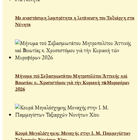
Με αναστάσιμη λαμπρότητα η λιτάνευση του Ταξιάρχη στα
Νένητα
Μήνυμα τοῦ Σεβασμιωτάτου Μητροπολίτου Ἀττικῆς καὶ
Βοιωτίας κ. Χρυσοστόμου γιὰ τὴν Κυριακὴ τῶν Μυροφόρων
2026
Κουρά Μεγαλόσχημης Μοναχής στην Ι. Μ. Παμμεγίστων
Ταξιαρχών Νενήτων Χίου