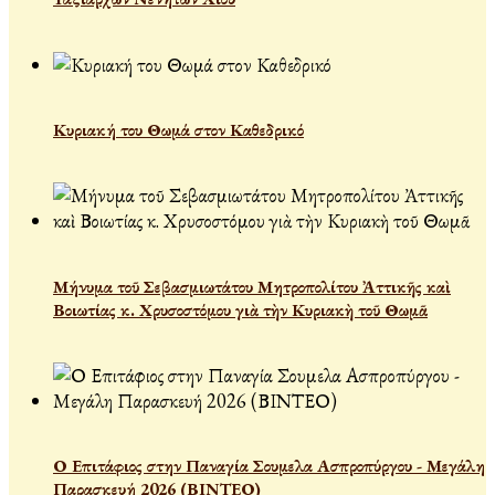
Κυριακή του Θωμά στον Καθεδρικό
Μήνυμα τοῦ Σεβασμιωτάτου Μητροπολίτου Ἀττικῆς καὶ
Βοιωτίας κ. Χρυσοστόμου γιὰ τὴν Κυριακὴ τοῦ Θωμᾶ
Ο Επιτάφιος στην Παναγία Σουμελα Ασπροπύργου - Μεγάλη
Παρασκευή 2026 (ΒΙΝΤΕΟ)