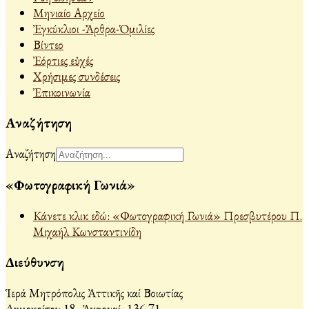
Μηνιαίο Αρχείο
Ἐγκύκλιοι -Ἄρθρα-Ὁμιλίες
Βίντεο
Ἐόρτιες εὐχές
Χρήσιμες συνδέσεις
Ἐπικοινωνία
Αναζήτηση
Αναζήτηση
«Φωτογραφική Γωνιά»
Κάνετε κλικ εδώ: «Φωτογραφική Γωνιά» Πρεσβυτέρου Π.
Μιχαήλ Κωνσταντινίδη
Διεύθυνση
Ἱερά Μητρόπολις Ἀττικῆς καί Βοιωτίας
Δημοκρίτου 18, Ἀχαρναί, 136 71