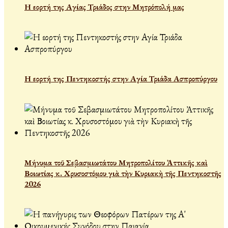
Η εορτή της Αγίας Τριάδος στην Μητρόπολή μας
Η εορτή της Πεντηκοστής στην Αγία Τριάδα Ασπροπύργου
Μήνυμα τοῦ Σεβασμιωτάτου Μητροπολίτου Ἀττικῆς καὶ
Βοιωτίας κ. Χρυσοστόμου γιὰ τὴν Κυριακὴ τῆς Πεντηκοστῆς
2026