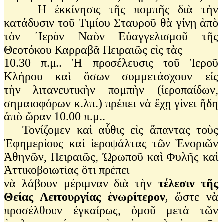
Η ἐκκίνησις τῆς πομπῆς διὰ τὴν
κατάδυσιν τοῦ Τιμίου Σταυροῦ θὰ γίνῃ
ἀπὸ
τὸν ῾Ιερὸν Ναὸν Εὐαγγελισμοῦ τῆς
Θεοτόκου Καρραβᾶ Πειραιῶς εἰς τὰς
10.30 π.μ.. Ἡ προσέλευσις τοῦ Ἱεροῦ
Κλήρου καὶ ὅσων συμμετάσχουν εἰς
τὴν
λιτανευτικὴν πομπὴν (ἱεροπαίδων,
σημαιοφόρων κ.λπ.) πρέπει νὰ ἔχῃ γίνει ἤδη
ἀπὸ ὥραν 10.00 π.μ..
Τονίζομεν καὶ αὗθις εἰς ἅπαντας τοὺς
Ἐφημερίους καί ἱεροψάλτας τῶν
Ἐνοριῶν
Ἀθηνῶν, Πειραιῶς, Ὠρωποῦ καὶ Φυλῆς καὶ
Ἀττικοβοιωτίας ὅτι πρέπει
νὰ λάβουν μέριμναν διὰ τὴν
τέλεσιν τῆς
Θείας Λειτουργίας ἐνωρίτερον,
ὥστε νὰ
προσέλθουν ἐγκαίρως, ὁμοῦ μετὰ τῶν