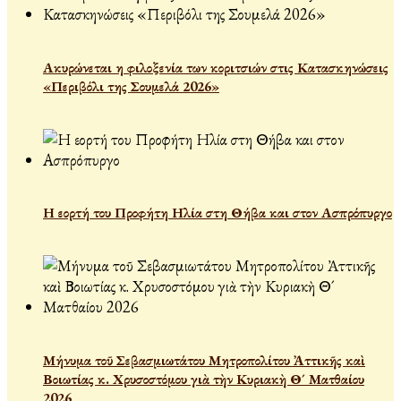
Ακυρώνεται η φιλοξενία των κοριτσιών στις Κατασκηνώσεις
«Περιβόλι της Σουμελά 2026»
Η εορτή του Προφήτη Ηλία στη Θήβα και στον Ασπρόπυργο
Μήνυμα τοῦ Σεβασμιωτάτου Μητροπολίτου Ἀττικῆς καὶ
Βοιωτίας κ. Χρυσοστόμου γιὰ τὴν Κυριακὴ Θ´ Ματθαίου
2026