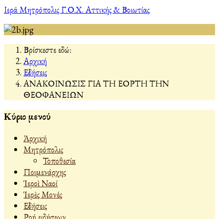
Ιερά Μητρόπολις Γ.Ο.Χ. Αττικής & Βοιωτίας
Βρίσκεστε εδώ:
Αρχική
Εἰδήσεις
ΑΝΑΚΟΙΝΩΣΙΣ ΓΙΑ ΤΗ ΕΟΡΤΗ ΤΗΝ
ΘΕΟΦΑΝΕΙΩΝ
Κύριο μενού
Ἀρχική
Μητρόπολις
Τοποθεσία
Ποιμενάρχης
Ἱεροὶ Ναοί
Ἱερὲς Μονές
Εἰδήσεις
Ροή ειδήσεων