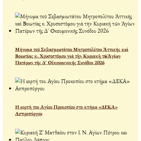
Μήνυμα τοῦ Σεβασμιωτάτου Μητροπολίτου Ἀττικῆς καὶ
Βοιωτίας κ. Χρυσοστόμου γιὰ τὴν Κυριακὴ τῶν Ἁγίων
Πατέρων τῆς Δ´ Οἰκουμενικῆς Συνόδου 2026
Η εορτή του Αγίου Προκοπίου στο κτήμα «ΔΕΚΑ»
Ασπροπύργου