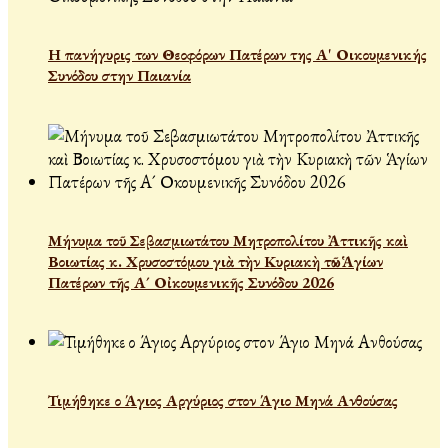
Η πανήγυρις των Θεοφόρων Πατέρων της Α' Οικουμενικής
Συνόδου στην Παιανία
Μήνυμα τοῦ Σεβασμιωτάτου Μητροπολίτου Ἀττικῆς καὶ
Βοιωτίας κ. Χρυσοστόμου γιὰ τὴν Κυριακὴ τῶν Ἁγίων
Πατέρων τῆς Α´ Οἰκουμενικῆς Συνόδου 2026
Τιμήθηκε ο Άγιος Αργύριος στον Άγιο Μηνά Ανθούσας