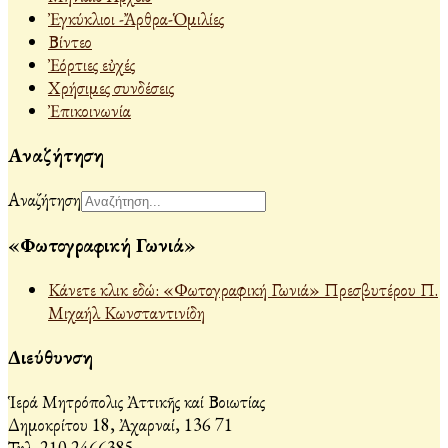
Ἐγκύκλιοι -Ἄρθρα-Ὁμιλίες
Βίντεο
Ἐόρτιες εὐχές
Χρήσιμες συνδέσεις
Ἐπικοινωνία
Αναζήτηση
Αναζήτηση
«Φωτογραφική Γωνιά»
Κάνετε κλικ εδώ: «Φωτογραφική Γωνιά» Πρεσβυτέρου Π.
Μιχαήλ Κωνσταντινίδη
Διεύθυνση
Ἱερά Μητρόπολις Ἀττικῆς καί Βοιωτίας
Δημοκρίτου 18, Ἀχαρναί, 136 71
Τηλ. 210 2466385