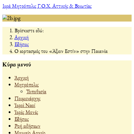
Ιερά Μητρόπολις Γ.Ο.Χ. Αττικής & Βοιωτίας
Βρίσκεστε εδώ:
Αρχική
Εἰδήσεις
Ο εορτασμός του «Άξιον Εστίν» στην Παιανία
Κύριο μενού
Ἀρχική
Μητρόπολις
Τοποθεσία
Ποιμενάρχης
Ἱεροὶ Ναοί
Ἱερὲς Μονές
Εἰδήσεις
Ροή ειδήσεων
Μηνιαίο Αρχείο