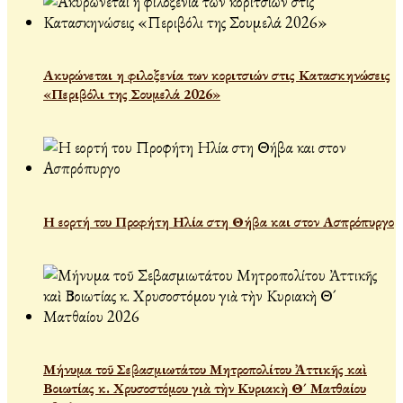
Ακυρώνεται η φιλοξενία των κοριτσιών στις Κατασκηνώσεις
«Περιβόλι της Σουμελά 2026»
Η εορτή του Προφήτη Ηλία στη Θήβα και στον Ασπρόπυργο
Μήνυμα τοῦ Σεβασμιωτάτου Μητροπολίτου Ἀττικῆς καὶ
Βοιωτίας κ. Χρυσοστόμου γιὰ τὴν Κυριακὴ Θ´ Ματθαίου