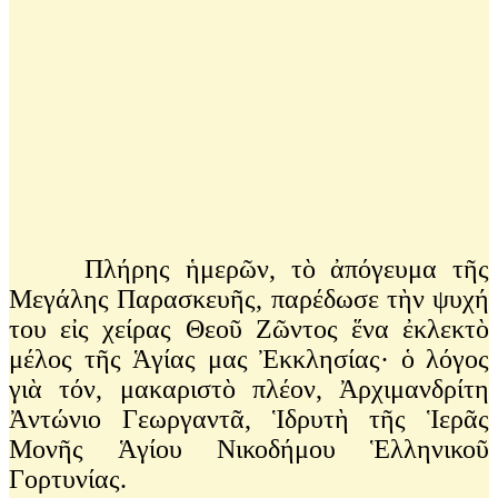
Πλήρης ἡμερῶν, τὸ ἀπόγευμα τῆς
Μεγάλης Παρασκευῆς, παρέδωσε τὴν ψυχή
του εἰς χείρας Θεοῦ Ζῶντος ἕνα ἐκλεκτὸ
μέλος τῆς Ἁγίας μας Ἐκκλησίας· ὁ λόγος
γιὰ τόν, μακαριστὸ πλέον, Ἀρχιμανδρίτη
Ἀντώνιο Γεωργαντᾶ, Ἱδρυτὴ τῆς Ἱερᾶς
Μονῆς Ἁγίου Νικοδήμου Ἑλληνικοῦ
Γορτυνίας.