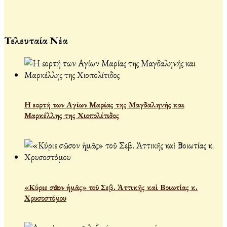
Τελευταία Νέα
Η εορτή των Αγίων Μαρίας της Μαγδαληνής και
Μαρκέλλης της Χιοπολίτιδος
«Κύριε σῶσον ἡμᾶς» τοῦ Σεβ. Ἀττικῆς καὶ Βοιωτίας κ.
Χρυσοστόμου