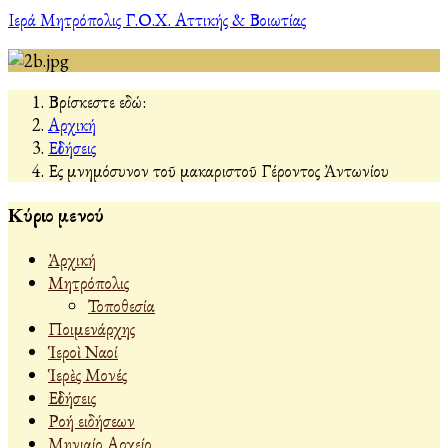
Ιερά Μητρόπολις Γ.Ο.Χ. Αττικής & Βοιωτίας
Βρίσκεστε εδώ:
Αρχική
Εἰδήσεις
Εἰς μνημόσυνον τοῦ μακαριστοῦ Γέροντος Ἀντωνίου
Κύριο μενού
Ἀρχική
Μητρόπολις
Τοποθεσία
Ποιμενάρχης
Ἱεροὶ Ναοί
Ἱερὲς Μονές
Εἰδήσεις
Ροή ειδήσεων
Μηνιαίο Αρχείο