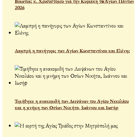
Βοιωτίας κ. Χρυσοστόμου γιὰ τὴν Κυριακὴ τῶν Ἁγίων Πάντων
2026
Λαμπρή η πανήγυρις των Αγίων Κωνσταντίνου και Ελένης
Τιμήθηκε η ανακομιδή των Λειψάνων του Αγίου Νικολάου
και η μνήμη των Οσίων Νικήτα, Ιωάννου και Ιωσήφ