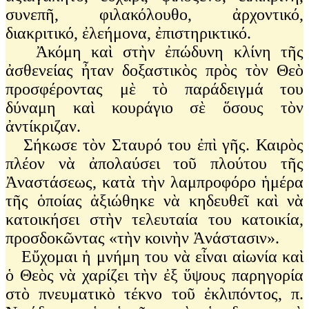
συνεπῆ, φιλακόλουθο, ἀρχοντικό,
διακριτικό, ἐλεήμονα, ἐπιστηρικτικό.
Ἀκόμη καὶ στὴν ἐπώδυνη κλίνη τῆς
ἀσθενείας ἦταν δοξαστικὸς πρὸς τὸν Θεὸ
προσφέροντας μὲ τὸ παράδειγμά του
δύναμη καὶ κουράγιο σὲ ὅσους τὸν
ἀντίκριζαν.
Σήκωσε τὸν Σταυρό του ἐπὶ γῆς. Καιρὸς
πλέον νὰ ἀπολαύσει τοῦ πλούτου τῆς
Ἀναστάσεως, κατὰ τὴν λαμπροφόρο ἡμέρα
τῆς ὁποίας ἀξιώθηκε νὰ κηδευθεῖ καὶ νὰ
κατοικήσει στὴν τελευταία του κατοικία,
προσδοκῶντας «τὴν κοινὴν Ἀνάστασιν».
Εὔχομαι ἡ μνήμη του νὰ εἶναι αἰωνία καὶ
ὁ Θεὸς νὰ χαρίζει τὴν ἐξ ὕψους παρηγορία
στὸ πνευματικὸ τέκνο τοῦ ἐκλιπόντος, π.