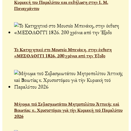
Κυριακή του Παραλύτου και εκδήλωση στην Ι. Μ.
Παναχράντου
Το Κατηχητικό στο Μουσείο Μπενάκη, στην έκθεση
«ΜΕΣΟΛΟΓΓΙ 1826. 200 χρόνια από την Έξοδο
Μήνυμα τοῦ Σεβασμιωτάτου Μητροπολίτου Ἀττικῆς καὶ
Βοιωτίας κ. Χρυσοστόμου γιὰ τὴν Κυριακὴ τοῦ Παραλύτου
2026