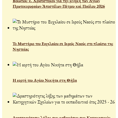
Βοιωτίας κ. Χρυσοστόμου γιὰ τὴν μνήμη των Ἁγίων
Πρωτοκορυφαίων Ἀποστόλων Πέτρου καὶ Παύλου 2026
Το Μυστήριο του Ευχελαίου σε Ιερούς Ναούς στο πλαίσιο της
Νηστείας
Η εορτή του Αγίου Νικήτα στη Θήβα
Δραστηριότητες λήξης των μαθημάτων των Κατηχητικών