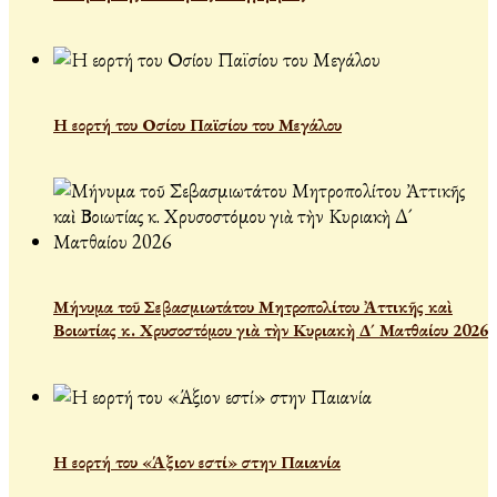
Η εορτή του Οσίου Παϊσίου του Μεγάλου
Μήνυμα τοῦ Σεβασμιωτάτου Μητροπολίτου Ἀττικῆς καὶ
Βοιωτίας κ. Χρυσοστόμου γιὰ τὴν Κυριακὴ Δ´ Ματθαίου 2026
Η εορτή του «Άξιον εστί» στην Παιανία