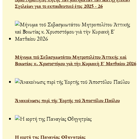
Σχολείων για το εκπαιδευτικό έτος 2025 - 26
Μήνυμα τοῦ Σεβασμιωτάτου Μητροπολίτου Ἀττικῆς καὶ
Βοιωτίας κ. Χρυσοστόμου γιὰ τὴν Κυριακὴ Ε´ Ματθαίου 2026
Ἀνακοίνωσις περὶ τῆς Ἑορτῆς τοῦ Ἀποστόλου Παύλου
Η εορτή της Παναγίας Οδηγητρίας