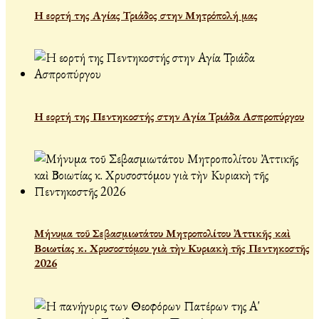
Η εορτή της Αγίας Τριάδος στην Μητρόπολή μας
Η εορτή της Πεντηκοστής στην Αγία Τριάδα Ασπροπύργου
Μήνυμα τοῦ Σεβασμιωτάτου Μητροπολίτου Ἀττικῆς καὶ
Βοιωτίας κ. Χρυσοστόμου γιὰ τὴν Κυριακὴ τῆς Πεντηκοστῆς
2026