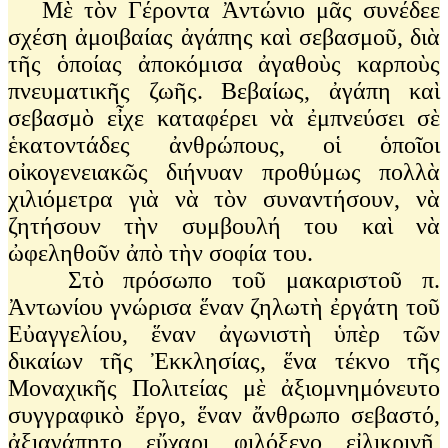
Μὲ τὸν Γέροντα Ἀντώνιο μᾶς συνέδεε
σχέση ἀμοιβαίας ἀγάπης καὶ σεβασμοῦ, διὰ
τῆς ὁποίας ἀποκόμισα ἀγαθοὺς καρποὺς
πνευματικῆς ζωῆς. Βεβαίως, ἀγάπη καὶ
σεβασμὸ εἶχε καταφέρει νὰ ἐμπνεύσει σὲ
ἑκατοντάδες ἀνθρώπους, οἱ ὁποῖοι
οἰκογενειακῶς διήνυαν προθύμως πολλὰ
χιλιόμετρα γιὰ νὰ τὸν συναντήσουν, νὰ
ζητήσουν τὴν συμβουλή του καὶ νὰ
ὠφεληθοῦν ἀπὸ τὴν σοφία του.
Στὸ πρόσωπο τοῦ μακαριστοῦ π.
Ἀντωνίου γνώρισα ἕναν ζηλωτὴ ἐργάτη τοῦ
Εὐαγγελίου, ἕναν ἀγωνιστὴ ὑπὲρ τῶν
δικαίων τῆς Ἐκκλησίας, ἕνα τέκνο τῆς
Μοναχικῆς Πολιτείας μὲ ἀξιομνημόνευτο
συγγραφικὸ ἔργο, ἕναν ἄνθρωπο σεβαστό,
ἀξιαγάπητο, εὔχαρι, φιλόξενο, εἰλικρινῆ,