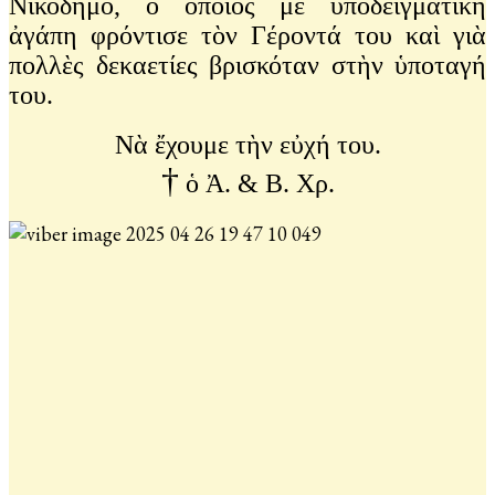
Νικόδημο, ὁ ὁποῖος μὲ ὑποδειγματικὴ
ἀγάπη φρόντισε τὸν Γέροντά του καὶ γιὰ
πολλὲς δεκαετίες βρισκόταν στὴν ὑποταγή
του.
Νὰ ἔχουμε τὴν εὐχή του.
†
ὁ Ἀ. & Β. Χρ.