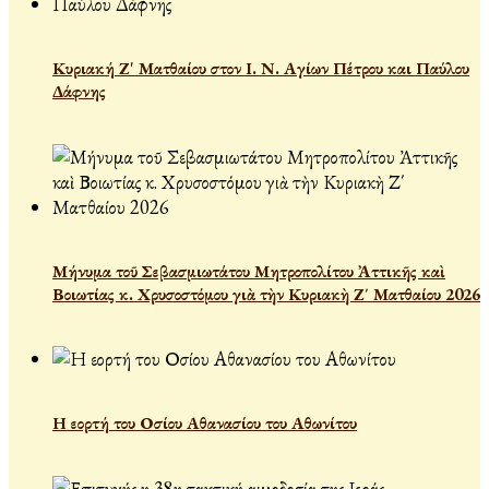
Κυριακή Ζ' Ματθαίου στον Ι. Ν. Αγίων Πέτρου και Παύλου
Δάφνης
Μήνυμα τοῦ Σεβασμιωτάτου Μητροπολίτου Ἀττικῆς καὶ
Βοιωτίας κ. Χρυσοστόμου γιὰ τὴν Κυριακὴ Ζ΄ Ματθαίου 2026
Η εορτή του Οσίου Αθανασίου του Αθωνίτου