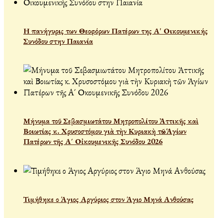
Η πανήγυρις των Θεοφόρων Πατέρων της Α' Οικουμενικής
Συνόδου στην Παιανία
Μήνυμα τοῦ Σεβασμιωτάτου Μητροπολίτου Ἀττικῆς καὶ
Βοιωτίας κ. Χρυσοστόμου γιὰ τὴν Κυριακὴ τῶν Ἁγίων
Πατέρων τῆς Α´ Οἰκουμενικῆς Συνόδου 2026
Τιμήθηκε ο Άγιος Αργύριος στον Άγιο Μηνά Ανθούσας