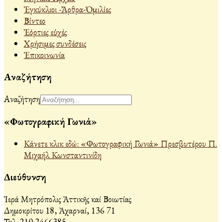
Ἐγκύκλιοι -Ἄρθρα-Ὁμιλίες
Βίντεο
Ἐόρτιες εὐχές
Χρήσιμες συνδέσεις
Ἐπικοινωνία
Αναζήτηση
Αναζήτηση
«Φωτογραφική Γωνιά»
Κάνετε κλικ εδώ: «Φωτογραφική Γωνιά» Πρεσβυτέρου Π.
Μιχαήλ Κωνσταντινίδη
Διεύθυνση
Ἱερά Μητρόπολις Ἀττικῆς καί Βοιωτίας
Δημοκρίτου 18, Ἀχαρναί, 136 71
Τηλ. 210 2466385