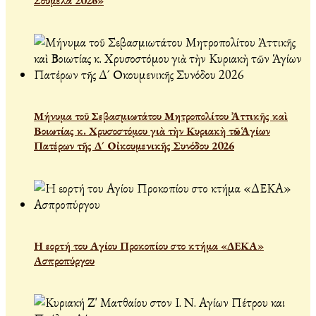
Σουμελά 2026»
Μήνυμα τοῦ Σεβασμιωτάτου Μητροπολίτου Ἀττικῆς καὶ
Βοιωτίας κ. Χρυσοστόμου γιὰ τὴν Κυριακὴ τῶν Ἁγίων
Πατέρων τῆς Δ´ Οἰκουμενικῆς Συνόδου 2026
Η εορτή του Αγίου Προκοπίου στο κτήμα «ΔΕΚΑ»
Ασπροπύργου