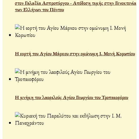
στον Γαλαξία Ασπροπύργου - Απόδοση τιμής στην Γενοκτονία
των Ελλήνων του Πόντου
Η εορτή του Αγίου Μάρκου στην ομώνυμη Ι. Μονή Κορωπίου
Η μνήμη του λαοφιλούς Αγίου Γεωργίου του Τροπαιοφόρου