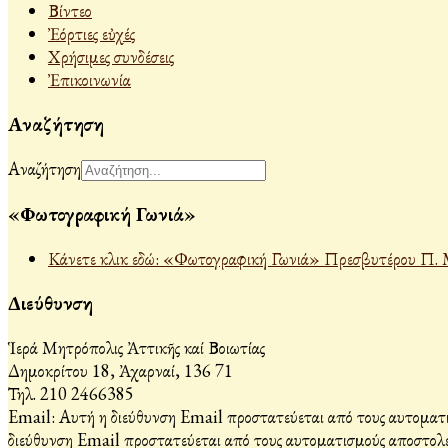
Βίντεο
Ἐόρτιες εὐχές
Χρήσιμες συνδέσεις
Ἐπικοινωνία
Αναζήτηση
Αναζήτηση
«Φωτογραφική Γωνιά»
Κάνετε κλικ εδώ: «Φωτογραφική Γωνιά» Πρεσβυτέρου Π. 
Διεύθυνση
Ἱερά Μητρόπολις Ἀττικῆς καί Βοιωτίας
Δημοκρίτου 18, Ἀχαρναί, 136 71
Τηλ. 210 2466385
Email:
Αυτή η διεύθυνση Email προστατεύεται από τους αυτοματι
διεύθυνση Email προστατεύεται από τους αυτοματισμούς αποστολέ