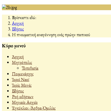
Βρίσκεστε εδώ:
Αρχική
Εἰδήσεις
Η πνευματική αναγέννηση ενός πρώην παπικού
Κύριο μενού
Ἀρχική
Μητρόπολις
Τοποθεσία
Ποιμενάρχης
Ἱεροὶ Ναοί
Ἱερὲς Μονές
Εἰδήσεις
Ροή ειδήσεων
Μηνιαίο Αρχείο
Ἐγκύκλιοι -Ἄρθρα-Ὁμιλίες