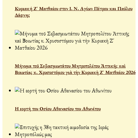
Κυριακή Ζ' Ματθαίου στον Ι. Ν. Αγίων Πέτρου και Παύλου
Δάφνης
Μήνυμα τοῦ Σεβασμιωτάτου Μητροπολίτου Ἀττικῆς καὶ
Βοιωτίας κ. Χρυσοστόμου γιὰ τὴν Κυριακὴ Ζ΄ Ματθαίου 2026
Η εορτή του Οσίου Αθανασίου του Αθωνίτου