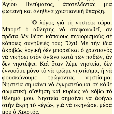
Ἁγίου Πνεύματος, ἀποτελῶντας μία
φωτεινὴ καὶ ἀληθινὰ χριστιανικὴ ὕπαρξη.
Ὁ
λόγος γιὰ τὴ νηστεία τώρα.
Μπορεῖ ὁ ἀθλητὴς νὰ στεφανωθεῖ, ἂν
πρῶτα δὲν θέσει κάποιους περιορισμοὺς σὲ
κάποιες συνήθειές του; Ὄχι! Μὲ τὴν ἴδια
ἀκριβῶς λογικὴ δὲν μπορεῖ καὶ ὁ χριστιανὸς
νὰ νικήσει στὸν ἀγῶνα κατὰ τῶν παθῶν, ἂν
δὲν νηστέψει. Καὶ ὅταν λέμε νηστεία, δὲν
ἐννοοῦμε μόνο τὸ νὰ τρῶμε νηστίσιμα, ἢ νὰ
φουσκώνουμε τρώγοντας νηστίσιμα.
Νηστεία σημαίνει νὰ ἐγκρατεύομαι σὲ κάθε
σωματικὴ αἴσθηση καὶ κυρίως νὰ κόβω τὸ
θέλημά μου. Νηστεία σημαίνει νὰ ἀφήνω
στὴν ἄκρη τὸ «ἐγώ», γιὰ νὰ σκηνώσει μέσα
μου ὁ Χριστός.