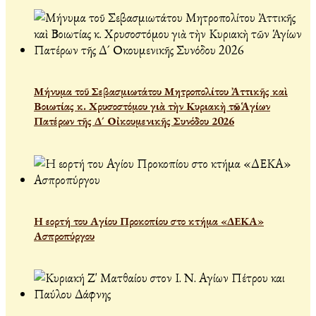
Μήνυμα τοῦ Σεβασμιωτάτου Μητροπολίτου Ἀττικῆς καὶ
Βοιωτίας κ. Χρυσοστόμου γιὰ τὴν Κυριακὴ τῶν Ἁγίων
Πατέρων τῆς Δ´ Οἰκουμενικῆς Συνόδου 2026
Η εορτή του Αγίου Προκοπίου στο κτήμα «ΔΕΚΑ»
Ασπροπύργου