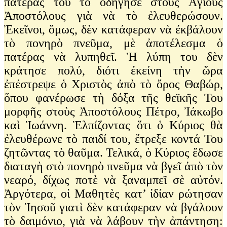
πατέρας του τὸ ὁδήγησε στοὺς Ἁγίους
Ἀποστόλους γιὰ νὰ τὸ ἐλευθερώσουν.
Ἐκεῖνοι, ὅμως, δὲν κατάφεραν νὰ ἐκβάλουν
τὸ πονηρὸ πνεῦμα, μὲ ἀποτέλεσμα ὁ
πατέρας νὰ λυπηθεῖ. Ἡ λύπη του δὲν
κράτησε πολύ, διότι ἐκείνη τὴν ὥρα
ἐπέστρεψε ὁ Χριστὸς ἀπὸ τὸ ὄρος Θαβώρ,
ὅπου φανέρωσε τὴ δόξα τῆς θεϊκῆς Του
μορφῆς στοὺς Ἀποστόλους Πέτρο, Ἰάκωβο
καὶ Ἰωάννη. Ἐλπίζοντας ὅτι ὁ Κύριος θὰ
ἐλευθέρωνε τὸ παιδί του, ἔτρεξε κοντά Του
ζητῶντας τὸ θαῦμα. Τελικά, ὁ Κύριος ἔδωσε
διαταγὴ στὸ πονηρὸ πνεῦμα νὰ βγεῖ ἀπὸ τὸν
νεαρό, δίχως ποτὲ νὰ ξαναμπεῖ σὲ αὐτόν.
Ἀργότερα, οἱ Μαθητὲς κατ’ ἰδίαν ρώτησαν
τὸν Ἰησοῦ γιατὶ δὲν κατάφεραν νὰ βγάλουν
τὸ δαιμόνιο, γιὰ νὰ λάβουν τὴν ἀπάντηση: