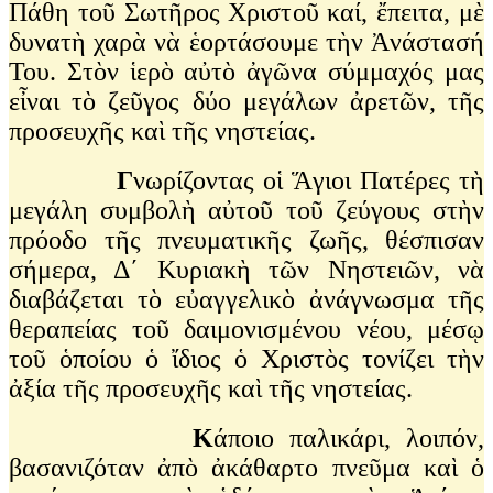
Πάθη τοῦ Σωτῆρος Χριστοῦ καί, ἔπειτα, μὲ
δυνατὴ χαρὰ νὰ ἑορτάσουμε τὴν Ἀνάστασή
Του. Στὸν ἱερὸ αὐτὸ ἀγῶνα σύμμαχός μας
εἶναι τὸ ζεῦγος δύο μεγάλων ἀρετῶν, τῆς
προσευχῆς καὶ τῆς νηστείας.
Γ
νωρίζοντας οἱ Ἅγιοι Πατέρες τὴ
μεγάλη συμβολὴ αὐτοῦ τοῦ ζεύγους στὴν
πρόοδο τῆς πνευματικῆς ζωῆς, θέσπισαν
σήμερα, Δ΄ Κυριακὴ τῶν Νηστειῶν, νὰ
διαβάζεται τὸ εὐαγγελικὸ ἀνάγνωσμα τῆς
θεραπείας τοῦ δαιμονισμένου νέου, μέσῳ
τοῦ ὁποίου ὁ ἴδιος ὁ Χριστὸς τονίζει τὴν
ἀξία τῆς προσευχῆς καὶ τῆς νηστείας.
Κ
άποιο παλικάρι, λοιπόν,
βασανιζόταν ἀπὸ ἀκάθαρτο πνεῦμα καὶ ὁ