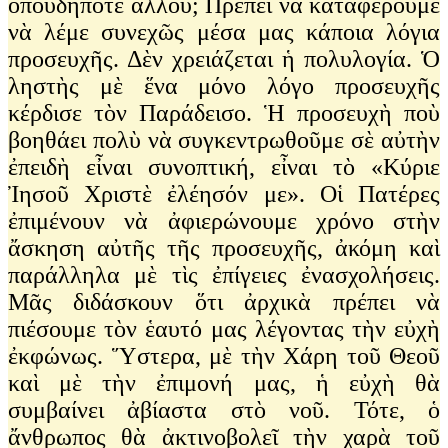
ὁπουδήποτε ἀλλοῦ; Πρέπει νὰ καταφέρουμε
νὰ λέμε συνεχῶς μέσα μας κάποια λόγια
προσευχῆς. Δὲν χρειάζεται ἡ πολυλογία. Ὁ
ληστὴς μὲ ἕνα μόνο λόγο προσευχῆς
κέρδισε τὸν Παράδεισο. Ἡ προσευχὴ ποὺ
βοηθάει πολὺ νὰ συγκεντρωθοῦμε σὲ αὐτὴν
ἐπειδὴ εἶναι συνοπτική, εἶναι τὸ «Κύριε
Ἰησοῦ Χριστὲ ἐλέησόν με». Οἱ Πατέρες
ἐπιμένουν νὰ ἀφιερώνουμε χρόνο στὴν
ἄσκηση αὐτῆς τῆς προσευχῆς, ἀκόμη καὶ
παράλληλα μὲ τὶς ἐπίγειες ἐνασχολήσεις.
Μᾶς διδάσκουν ὅτι ἀρχικὰ πρέπει νὰ
πιέσουμε τὸν ἑαυτό μας λέγοντας τὴν εὐχὴ
ἐκφώνως. Ὕστερα, μὲ τὴν Χάρη τοῦ Θεοῦ
καὶ μὲ τὴν ἐπιμονή μας, ἡ εὐχὴ θὰ
συμβαίνει ἀβίαστα στὸ νοῦ. Τότε, ὁ
ἄνθρωπος θὰ ἀκτινοβολεῖ τὴν χαρὰ τοῦ