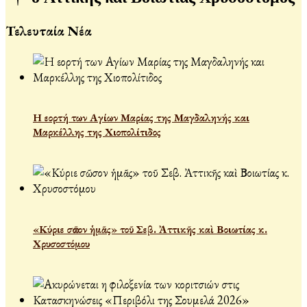
Τελευταία Νέα
Η εορτή των Αγίων Μαρίας της Μαγδαληνής και
Μαρκέλλης της Χιοπολίτιδος
«Κύριε σῶσον ἡμᾶς» τοῦ Σεβ. Ἀττικῆς καὶ Βοιωτίας κ.
Χρυσοστόμου