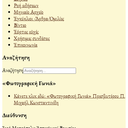
Ροή ειδήσεων
Μηνιαίο Αρχείο
Ἐγκύκλιοι -Ἄρθρα-Ὁμιλίες
Βίντεο
Ἐόρτιες εὐχές
Χρήσιμες συνδέσεις
Ἐπικοινωνία
Αναζήτηση
Αναζήτηση
«Φωτογραφική Γωνιά»
Κάνετε κλικ εδώ: «Φωτογραφική Γωνιά» Πρεσβυτέρου Π.
Μιχαήλ Κωνσταντινίδη
Διεύθυνση
Ἱερά Μητρόπολις Ἀττικῆς καί Βοιωτίας