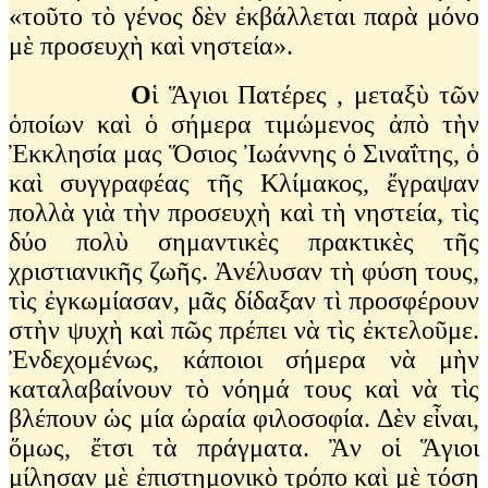
«τοῦτο τὸ γένος δὲν ἐκβάλλεται παρὰ μόνο
μὲ προσευχὴ καὶ νηστεία».
Ο
ἱ Ἅγιοι Πατέρες , μεταξὺ τῶν
ὁποίων καὶ ὁ σήμερα τιμώμενος ἀπὸ τὴν
Ἐκκλησία μας Ὅσιος Ἰωάννης ὁ Σιναΐτης, ὁ
καὶ συγγραφέας τῆς Κλίμακος, ἔγραψαν
πολλὰ γιὰ τὴν προσευχὴ καὶ τὴ νηστεία, τὶς
δύο πολὺ σημαντικὲς πρακτικὲς τῆς
χριστιανικῆς ζωῆς. Ἀνέλυσαν τὴ φύση τους,
τὶς ἐγκωμίασαν, μᾶς δίδαξαν τὶ προσφέρουν
στὴν ψυχὴ καὶ πῶς πρέπει νὰ τὶς ἐκτελοῦμε.
Ἐνδεχομένως, κάποιοι σήμερα νὰ μὴν
καταλαβαίνουν τὸ νόημά τους καὶ νὰ τὶς
βλέπουν ὡς μία ὡραία φιλοσοφία. Δὲν εἶναι,
ὅμως, ἔτσι τὰ πράγματα. Ἂν οἱ Ἅγιοι
μίλησαν μὲ ἐπιστημονικὸ τρόπο καὶ μὲ τόση