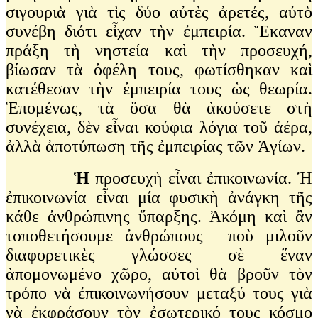
σιγουριὰ γιὰ τὶς δύο αὐτὲς ἀρετές, αὐτὸ
συνέβη διότι εἶχαν τὴν ἐμπειρία. Ἔκαναν
πράξη τὴ νηστεία καὶ τὴν προσευχή,
βίωσαν τὰ ὀφέλη τους, φωτίσθηκαν καὶ
κατέθεσαν τὴν ἐμπειρία τους ὡς θεωρία.
Ἑπομένως, τὰ ὅσα θὰ ἀκούσετε στὴ
συνέχεια, δὲν εἶναι κούφια λόγια τοῦ ἀέρα,
ἀλλὰ ἀποτύπωση τῆς ἐμπειρίας τῶν Ἁγίων.
Ἡ
προσευχὴ εἶναι ἐπικοινωνία. Ἡ
ἐπικοινωνία εἶναι μία φυσικὴ ἀνάγκη τῆς
κάθε ἀνθρώπινης ὕπαρξης. Ἀκόμη καὶ ἂν
τοποθετήσουμε ἀνθρώπους ποὺ μιλοῦν
διαφορετικὲς γλώσσες σὲ ἕναν
ἀπομονωμένο χῶρο, αὐτοὶ θὰ βροῦν τὸν
τρόπο νὰ ἐπικοινωνήσουν μεταξύ τους γιὰ
νὰ ἐκφράσουν τὸν ἐσωτερικό τους κόσμο