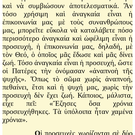
καὶ νὰ συμβιώσουν ἀποτελεσματικά. Ἂν
τόσο χρήσιμη καὶ ἀναγκαία εἶναι ἡ
ἐπικοινωνία μας μὲ τοὺς συνανθρώπους
μας, μπορεῖτε εὔκολα νὰ καταλάβετε πόσο
περισσότερο ἀναγκαία καὶ ὠφέλιμη εἶναι ἡ
προσευχή, ἡ ἐπικοινωνία μας, δηλαδή, μὲ
τὸν Θεό, ὁ ὁποῖος μᾶς ἔδωσε καὶ μᾶς δίνει
ζωή. Τόσο ἀναγκαία εἶναι ἡ προσευχή, ὥστε
οἱ Πατέρες τὴν ὀνόμασαν «ἀναπνοὴ τῆς
ψυχῆς». Ὅπως τὸ σῶμα χωρὶς ἀναπνοή,
πεθαίνει, ἔτσι καὶ ἡ ψυχή μας, χωρὶς τὴν
προσευχὴ δὲν ἔχει ζωή. Κάποιος, μάλιστα,
εἶχε πεῖ: «Ἔζησες ὅσα χρόνια
προσευχήθηκες. Τὰ ὑπόλοιπα ἦταν χαμένα
χρόνια».
Ο
ἱ προσευχὲς χωρίζονται σὲ δύο