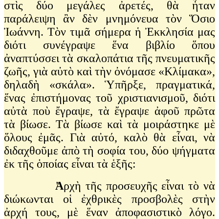
στὶς δύο μεγάλες ἀρετές, θὰ ἦταν
παράλειψη ἂν δὲν μνημόνευα τὸν Ὅσιο
Ἰωάννη. Τὸν τιμᾶ σήμερα ἡ Ἐκκλησία μας
διότι συνέγραψε ἕνα βιβλίο ὅπου
ἀναπτύσσει τὰ σκαλοπάτια τῆς πνευματικῆς
ζωῆς, γιὰ αὐτὸ καὶ τὴν ὀνόμασε «Κλίμακα»,
δηλαδὴ «σκάλα». Ὑπῆρξε, πραγματικά,
ἕνας ἐπιστήμονας τοῦ χριστιανισμοῦ, διότι
αὐτὰ ποὺ ἔγραψε, τὰ ἔγραψε ἀφοῦ πρῶτα
τὰ βίωσε. Τὰ βίωσε καὶ τὰ μοιράστηκε μὲ
ὅλους ἐμᾶς. Γιὰ αὐτό, καλὸ θὰ εἶναι, νὰ
διδαχθοῦμε ἀπὸ τὴ σοφία του, δύο ψήγματα
ἐκ τῆς ὁποίας εἶναι τὰ ἑξῆς:
Ἀ
ρχὴ τῆς προσευχῆς εἶναι τὸ νὰ
διώκωνται οἱ ἐχθρικὲς προσβολὲς στὴν
ἀρχή τους, μὲ ἕναν ἀποφασιστικὸ λόγο.