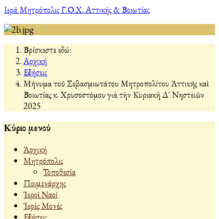
Ιερά Μητρόπολις Γ.Ο.Χ. Αττικής & Βοιωτίας
Βρίσκεστε εδώ:
Αρχική
Εἰδήσεις
Μήνυμα τοῦ Σεβασμιωτάτου Μητροπολίτου Ἀττικῆς καὶ
Βοιωτίας κ. Χρυσοστόμου γιὰ τὴν Κυριακὴ Δ´ Νηστειῶν
2025
Κύριο μενού
Ἀρχική
Μητρόπολις
Τοποθεσία
Ποιμενάρχης
Ἱεροὶ Ναοί
Ἱερὲς Μονές
Εἰδήσεις