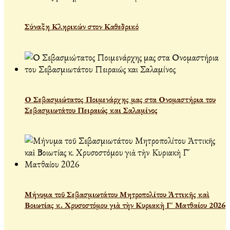
Σύναξη Κληρικών στον Καθεδρικό
Ο Σεβασμιώτατος Ποιμενάρχης μας στα Ονομαστήρια του
Σεβασμιωτάτου Πειραιώς και Σαλαμίνος
Μήνυμα τοῦ Σεβασμιωτάτου Μητροπολίτου Ἀττικῆς καὶ
Βοιωτίας κ. Χρυσοστόμου γιὰ τὴν Κυριακὴ Γ´ Ματθαίου 2026