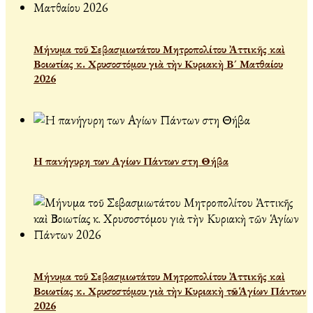
Μήνυμα τοῦ Σεβασμιωτάτου Μητροπολίτου Ἀττικῆς καὶ
Βοιωτίας κ. Χρυσοστόμου γιὰ τὴν Κυριακὴ Β´ Ματθαίου
2026
Η πανήγυρη των Αγίων Πάντων στη Θήβα
Μήνυμα τοῦ Σεβασμιωτάτου Μητροπολίτου Ἀττικῆς καὶ
Βοιωτίας κ. Χρυσοστόμου γιὰ τὴν Κυριακὴ τῶν Ἁγίων Πάντων
2026