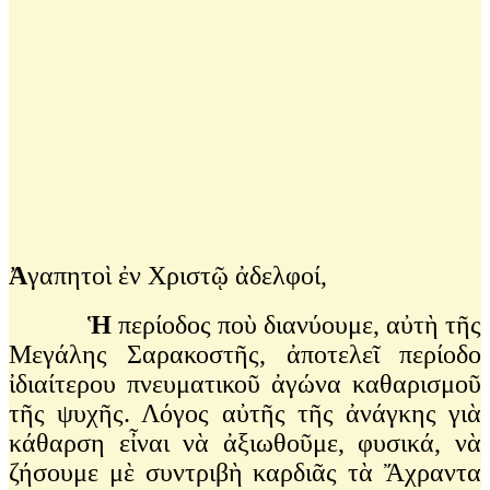
Ἀ
γαπητοὶ ἐν Χριστῷ ἀδελφοί,
Ἡ
περίοδος ποὺ διανύουμε, αὐτὴ τῆς
Μεγάλης Σαρακοστῆς, ἀποτελεῖ περίοδο
ἰδιαίτερου πνευματικοῦ ἀγώνα καθαρισμοῦ
τῆς ψυχῆς. Λόγος αὐτῆς τῆς ἀνάγκης γιὰ
κάθαρση εἶναι νὰ ἀξιωθοῦμε, φυσικά, νὰ
ζήσουμε μὲ συντριβὴ καρδιᾶς τὰ Ἄχραντα