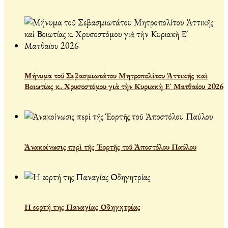
Μήνυμα τοῦ Σεβασμιωτάτου Μητροπολίτου Ἀττικῆς καὶ
Βοιωτίας κ. Χρυσοστόμου γιὰ τὴν Κυριακὴ Ε´ Ματθαίου 2026
Ἀνακοίνωσις περὶ τῆς Ἑορτῆς τοῦ Ἀποστόλου Παύλου
Η εορτή της Παναγίας Οδηγητρίας