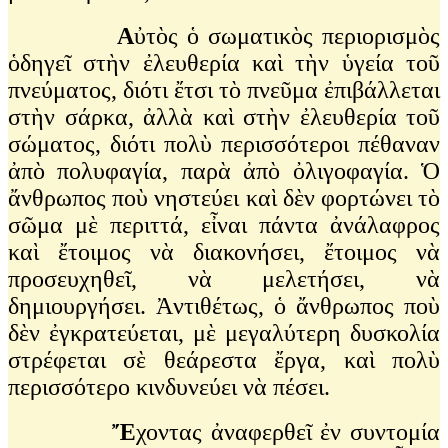
Α
ὐτὸς ὁ σωματικὸς περιορισμὸς
ὁδηγεῖ στὴν ἐλευθερία καὶ τὴν ὑγεία τοῦ
πνεύματος, διότι ἔτσι τὸ πνεῦμα ἐπιβάλλεται
στὴν σάρκα, ἀλλὰ καὶ στὴν ἐλευθερία τοῦ
σώματος, διότι πολὺ περισσότεροι πέθαναν
ἀπὸ πολυφαγία, παρὰ ἀπὸ ὀλιγοφαγία. Ὁ
ἄνθρωπος ποὺ νηστεύει καὶ δὲν φορτώνει τὸ
σῶμα μὲ περιττά, εἶναι πάντα ἀνάλαφρος
καὶ ἔτοιμος νὰ διακονήσει, ἔτοιμος νὰ
προσευχηθεῖ, νὰ μελετήσει, νὰ
δημιουργήσει. Ἀντιθέτως, ὁ ἄνθρωπος ποὺ
δὲν ἐγκρατεύεται, μὲ μεγαλύτερη δυσκολία
στρέφεται σὲ θεάρεστα ἔργα, καὶ πολὺ
περισσότερο κινδυνεύει νὰ πέσει.
Ἔ
χοντας ἀναφερθεῖ ἐν συντομία