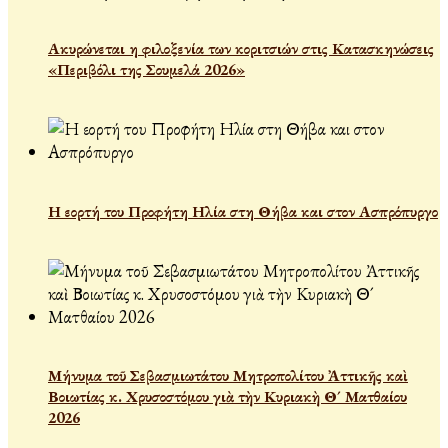
Ακυρώνεται η φιλοξενία των κοριτσιών στις Κατασκηνώσεις
«Περιβόλι της Σουμελά 2026»
Η εορτή του Προφήτη Ηλία στη Θήβα και στον Ασπρόπυργο
Μήνυμα τοῦ Σεβασμιωτάτου Μητροπολίτου Ἀττικῆς καὶ
Βοιωτίας κ. Χρυσοστόμου γιὰ τὴν Κυριακὴ Θ´ Ματθαίου
2026