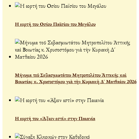
Η εορτή του Οσίου Παϊσίου του Μεγάλου
Μήνυμα τοῦ Σεβασμιωτάτου Μητροπολίτου Ἀττικῆς καὶ
Βοιωτίας κ. Χρυσοστόμου γιὰ τὴν Κυριακὴ Δ´ Ματθαίου 2026
Η εορτή του «Άξιον εστί» στην Παιανία