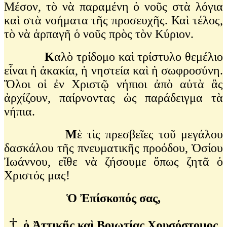
Μέσον, τὸ νὰ παραμένη ὁ νοῦς στὰ λόγια
καὶ στὰ νοήματα τῆς προσευχῆς. Καὶ τέλος,
τὸ νὰ ἁρπαγῆ ὁ νοῦς πρὸς τὸν Κύριον.
Κ
αλὸ τρίδομο καὶ τρίστυλο θεμέλιο
εἶναι ἡ ἀκακία, ἡ νηστεία καὶ ἡ σωφροσύνη.
Ὅλοι οἱ ἐν Χριστῷ νήπιοι ἀπὸ αὐτὰ ἂς
ἀρχίζουν, παίρνοντας ὡς παράδειγμα τὰ
νήπια.
Μ
ὲ τὶς πρεσβεῖες τοῦ μεγάλου
δασκάλου τῆς πνευματικῆς προόδου, Ὁσίου
Ἰωάννου, εἴθε νὰ ζήσουμε ὅπως ζητᾶ ὁ
Χριστός μας!
Ὁ Ἐπίσκοπός σας,
†
ὁ Ἀττικῆς καὶ Βοιωτίας Χρυσόστομος