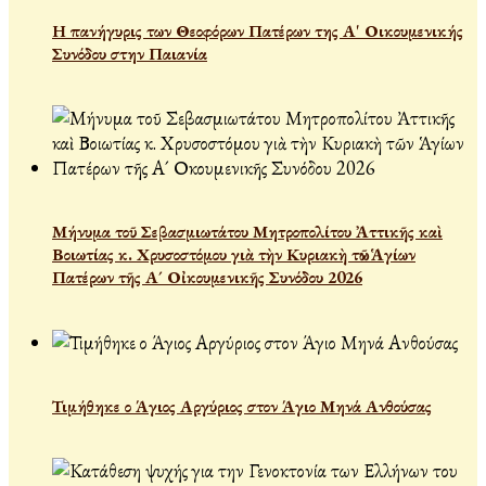
Η πανήγυρις των Θεοφόρων Πατέρων της Α' Οικουμενικής
Συνόδου στην Παιανία
Μήνυμα τοῦ Σεβασμιωτάτου Μητροπολίτου Ἀττικῆς καὶ
Βοιωτίας κ. Χρυσοστόμου γιὰ τὴν Κυριακὴ τῶν Ἁγίων
Πατέρων τῆς Α´ Οἰκουμενικῆς Συνόδου 2026
Τιμήθηκε ο Άγιος Αργύριος στον Άγιο Μηνά Ανθούσας