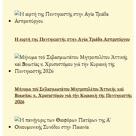
Η εορτή της Πεντηκοστής στην Αγία Τριάδα Ασπροπύργου
Μήνυμα τοῦ Σεβασμιωτάτου Μητροπολίτου Ἀττικῆς καὶ
Βοιωτίας κ. Χρυσοστόμου γιὰ τὴν Κυριακὴ τῆς Πεντηκοστῆς
2026