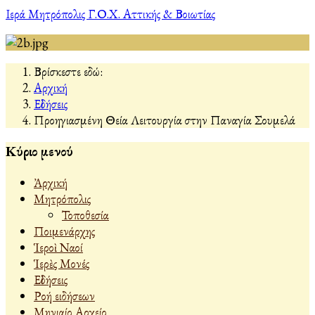
Ιερά Μητρόπολις Γ.Ο.Χ. Αττικής & Βοιωτίας
Βρίσκεστε εδώ:
Αρχική
Εἰδήσεις
Προηγιασμένη Θεία Λειτουργία στην Παναγία Σουμελά
Κύριο μενού
Ἀρχική
Μητρόπολις
Τοποθεσία
Ποιμενάρχης
Ἱεροὶ Ναοί
Ἱερὲς Μονές
Εἰδήσεις
Ροή ειδήσεων
Μηνιαίο Αρχείο