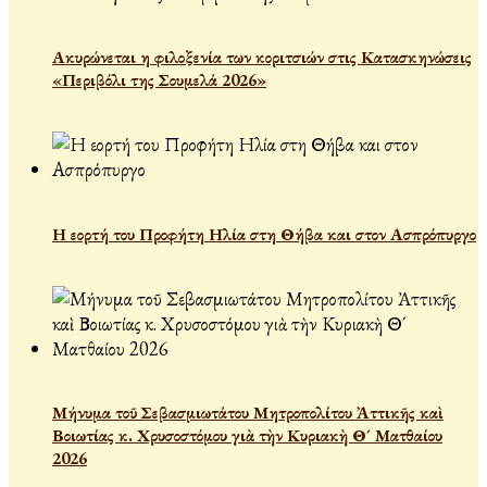
Ακυρώνεται η φιλοξενία των κοριτσιών στις Κατασκηνώσεις
«Περιβόλι της Σουμελά 2026»
Η εορτή του Προφήτη Ηλία στη Θήβα και στον Ασπρόπυργο
Μήνυμα τοῦ Σεβασμιωτάτου Μητροπολίτου Ἀττικῆς καὶ
Βοιωτίας κ. Χρυσοστόμου γιὰ τὴν Κυριακὴ Θ´ Ματθαίου
2026