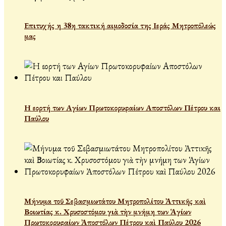
Επιτυχής η 38η τακτική αιμοδοσία της Ιεράς Μητροπόλεώς
μας
Η εορτή των Αγίων Πρωτοκορυφαίων Αποστόλων Πέτρου και
Παύλου
Μήνυμα τοῦ Σεβασμιωτάτου Μητροπολίτου Ἀττικῆς καὶ
Βοιωτίας κ. Χρυσοστόμου γιὰ τὴν μνήμη των Ἁγίων
Πρωτοκορυφαίων Ἀποστόλων Πέτρου καὶ Παύλου 2026