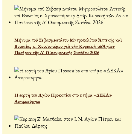
Μήνυμα τοῦ Σεβασμιωτάτου Μητροπολίτου Ἀττικῆς καὶ
Βοιωτίας κ. Χρυσοστόμου γιὰ τὴν Κυριακὴ τῶν Ἁγίων
Πατέρων τῆς Δ´ Οἰκουμενικῆς Συνόδου 2026
Η εορτή του Αγίου Προκοπίου στο κτήμα «ΔΕΚΑ»
Ασπροπύργου