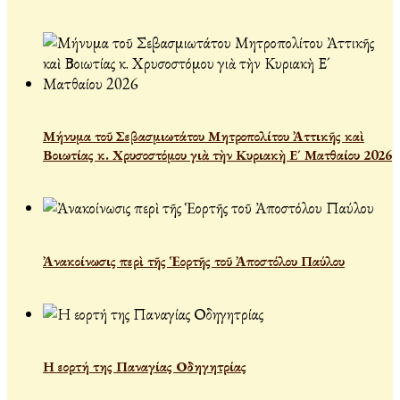
Μήνυμα τοῦ Σεβασμιωτάτου Μητροπολίτου Ἀττικῆς καὶ
Βοιωτίας κ. Χρυσοστόμου γιὰ τὴν Κυριακὴ Ε´ Ματθαίου 2026
Ἀνακοίνωσις περὶ τῆς Ἑορτῆς τοῦ Ἀποστόλου Παύλου
Η εορτή της Παναγίας Οδηγητρίας