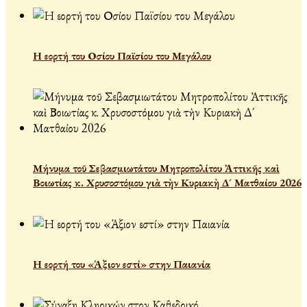
Η εορτή του Οσίου Παϊσίου του Μεγάλου
Μήνυμα τοῦ Σεβασμιωτάτου Μητροπολίτου Ἀττικῆς καὶ
Βοιωτίας κ. Χρυσοστόμου γιὰ τὴν Κυριακὴ Δ´ Ματθαίου 2026
Η εορτή του «Άξιον εστί» στην Παιανία