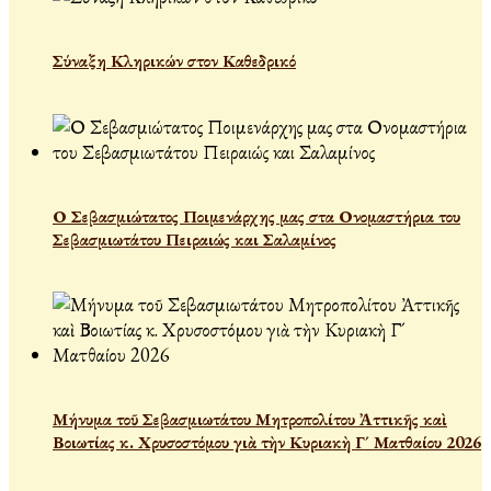
Σύναξη Κληρικών στον Καθεδρικό
Ο Σεβασμιώτατος Ποιμενάρχης μας στα Ονομαστήρια του
Σεβασμιωτάτου Πειραιώς και Σαλαμίνος
Μήνυμα τοῦ Σεβασμιωτάτου Μητροπολίτου Ἀττικῆς καὶ
Βοιωτίας κ. Χρυσοστόμου γιὰ τὴν Κυριακὴ Γ´ Ματθαίου 2026