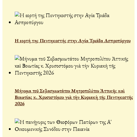
Η εορτή της Πεντηκοστής στην Αγία Τριάδα Ασπροπύργου
Μήνυμα τοῦ Σεβασμιωτάτου Μητροπολίτου Ἀττικῆς καὶ
Βοιωτίας κ. Χρυσοστόμου γιὰ τὴν Κυριακὴ τῆς Πεντηκοστῆς
2026