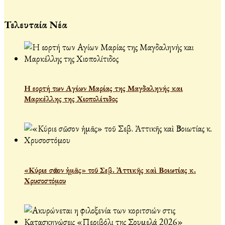
Τελευταία Νέα
Η εορτή των Αγίων Μαρίας της Μαγδαληνής και
Μαρκέλλης της Χιοπολίτιδος
«Κύριε σῶσον ἡμᾶς» τοῦ Σεβ. Ἀττικῆς καὶ Βοιωτίας κ.
Χρυσοστόμου