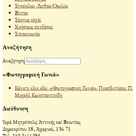
Ἐγκύκλιοι -Ἄρθρα-Ὁμιλίες
Βίντεο
Ἐόρτιες εὐχές
Χρήσιμες συνδέσεις
Ἐπικοινωνία
Αναζήτηση
Αναζήτηση
«Φωτογραφική Γωνιά»
Κάνετε κλικ εδώ: «Φωτογραφική Γωνιά» Πρεσβυτέρου Π.
Μιχαήλ Κωνσταντινίδη
Διεύθυνση
Ἱερά Μητρόπολις Ἀττικῆς καί Βοιωτίας
Δημοκρίτου 18, Ἀχαρναί, 136 71
Τηλ. 210 2466385