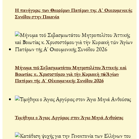
Η πανήγυρις των Θεοφόρων Πατέρων της Α' Οικουμενικής
Συνόδου στην Παιανία
Μήνυμα τοῦ Σεβασμιωτάτου Μητροπολίτου Ἀττικῆς καὶ
Βοιωτίας κ. Χρυσοστόμου γιὰ τὴν Κυριακὴ τῶν Ἁγίων
Πατέρων τῆς Α´ Οἰκουμενικῆς Συνόδου 2026
Τιμήθηκε ο Άγιος Αργύριος στον Άγιο Μηνά Ανθούσας