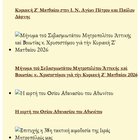
Κυριακή Ζ' Ματθαίου στον Ι. Ν. Αγίων Πέτρου και Παύλου
Δάφνης
Μήνυμα τοῦ Σεβασμιωτάτου Μητροπολίτου Ἀττικῆς καὶ
Βοιωτίας κ. Χρυσοστόμου γιὰ τὴν Κυριακὴ Ζ΄ Ματθαίου 2026
Η εορτή του Οσίου Αθανασίου του Αθωνίτου