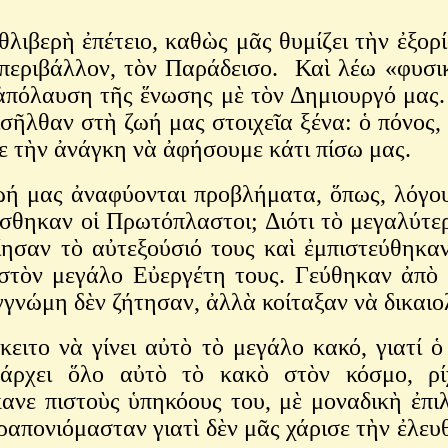
ὴ ἐπέτειο, καθὼς μᾶς θυμίζει τὴν ἐξορία
περιβάλλον, τὸν Παράδεισο. Καὶ λέω «φυσικ
 ἀπόλαυση τῆς ἕνωσης μὲ τὸν Δημιουργό μας.
σῆλθαν στὴ ζωή μας στοιχεῖα ξένα: ὁ πόνος, ἡ
σε τὴν ἀνάγκη νὰ ἀφήσουμε κάτι πίσω μας.
 ἀναφύονται προβλήματα, ὅπως, λόγου χάρ
ορίσθηκαν οἱ Πρωτόπλαστοι; Διότι τὸ μεγαλύτ
ησαν τὸ αὐτεξούσιό τους καὶ ἐμπιστεύθηκα
στὸν μεγάλο Εὐεργέτη τους. Γεύθηκαν ἀπὸ
υγγνώμη δὲν ζήτησαν, ἀλλὰ κοίταξαν νὰ δικαι
 γίνει αὐτὸ τὸ μεγάλο κακό, γιατί ὁ Θεὸ
ὑπάρχει ὅλο αὐτὸ τὸ κακὸ στὸν κόσμο, 
νε πιστοὺς ὑπηκόους του, μὲ μοναδικὴ ἐπι
απονιόμασταν γιατὶ δὲν μᾶς χάρισε τὴν ἐλευθ