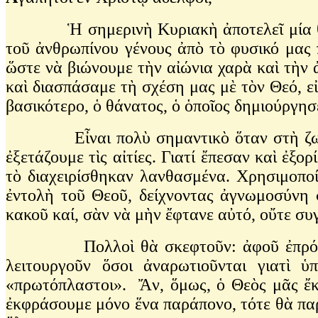
Ἡ σημερινὴ Κυριακὴ ἀποτελεῖ μία θλιβερ
τοῦ ἀνθρωπίνου γένους ἀπὸ τὸ φυσικό μας 
ὥστε νὰ βιώνουμε τὴν αἰώνια χαρὰ καὶ τὴν
καὶ διασπάσαμε τὴ σχέση μας μὲ τὸν Θεό, εἰ
βασικότερο, ὁ θάνατος, ὁ ὁποῖος δημιούργη
Εἶναι πολὺ σημαντικὸ ὅταν στὴ ζωή μας
ἐξετάζουμε τὶς αἰτίες. Γιατί ἔπεσαν καὶ ἐξ
τὸ διαχειρίσθηκαν λανθασμένα. Χρησιμοποί
ἐντολὴ τοῦ Θεοῦ, δείχνοντας ἀγνωμοσύνη 
κακοῦ καί, σὰν νὰ μὴν ἔφτανε αὐτό, οὔτε σ
Πολλοὶ θὰ σκεφτοῦν: ἀφοῦ ἐπρόκειτο νὰ
λειτουργοῦν ὅσοι ἀναρωτιοῦνται γιατὶ 
«πρωτόπλαστοι». Ἄν, ὅμως, ὁ Θεὸς μᾶς ἔκα
ἐκφράσουμε μόνο ἕνα παράπονο, τότε θὰ παρ