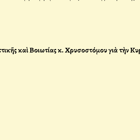
κῆς καὶ Βοιωτίας κ. Χρυσοστόμου γιὰ τὴν Κυρ