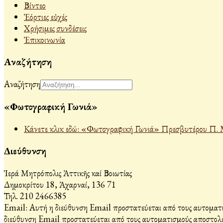
Βίντεο
Ἐόρτιες εὐχές
Χρήσιμες συνδέσεις
Ἐπικοινωνία
Αναζήτηση
Αναζήτηση
«Φωτογραφική Γωνιά»
Κάνετε κλικ εδώ: «Φωτογραφική Γωνιά» Πρεσβυτέρου Π. 
Διεύθυνση
Ἱερά Μητρόπολις Ἀττικῆς καί Βοιωτίας
Δημοκρίτου 18, Ἀχαρναί, 136 71
Τηλ. 210 2466385
Email:
Αυτή η διεύθυνση Email προστατεύεται από τους αυτοματι
διεύθυνση Email προστατεύεται από τους αυτοματισμούς αποστολέ