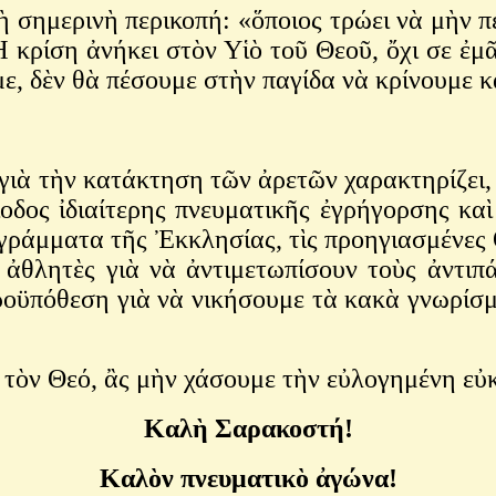
σημερινὴ περικοπή: «ὅποιος τρώει νὰ μὴν πε
Ἡ κρίση ἀνήκει στὸν Υἱὸ τοῦ Θεοῦ, ὄχι σε ἐμᾶ
ε, δὲν θὰ πέσουμε στὴν παγίδα νὰ κρίνουμε κ
ὴν κατάκτηση τῶν ἀρετῶν χαρακτηρίζει, βέ
οδος ἰδιαίτερης πνευματικῆς ἐγρήγορσης καὶ
γράμματα τῆς Ἐκκλησίας, τὶς προηγιασμένες 
ἀθλητὲς γιὰ νὰ ἀντιμετωπίσουν τοὺς ἀντιπ
 προϋπόθεση γιὰ νὰ νικήσουμε τὰ κακὰ γνωρίσ
Θεό, ἂς μὴν χάσουμε τὴν εὐλογημένη εὐκ
Καλὴ Σαρακοστή!
Καλὸν πνευματικὸ ἀγώνα!