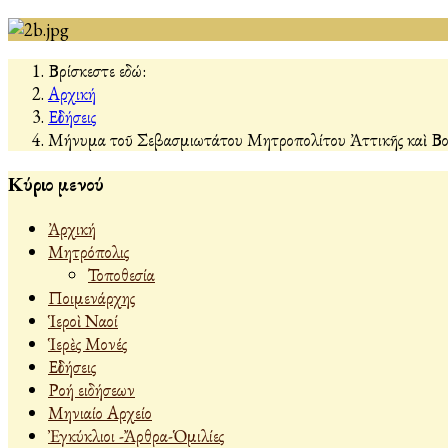
Βρίσκεστε εδώ:
Αρχική
Εἰδήσεις
Μήνυμα τοῦ Σεβασμιωτάτου Μητροπολίτου Ἀττικῆς καὶ Βοιω
Κύριο μενού
Ἀρχική
Μητρόπολις
Τοποθεσία
Ποιμενάρχης
Ἱεροὶ Ναοί
Ἱερὲς Μονές
Εἰδήσεις
Ροή ειδήσεων
Μηνιαίο Αρχείο
Ἐγκύκλιοι -Ἄρθρα-Ὁμιλίες