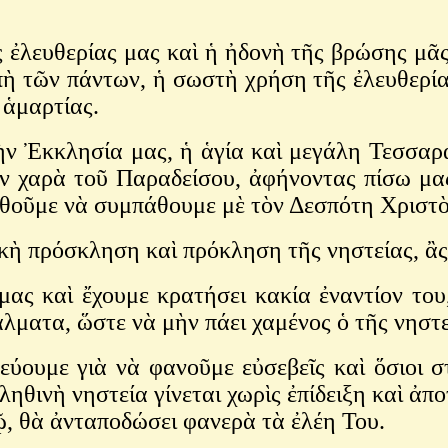
θερίας μας καὶ ἡ ἠδονὴ τῆς βρώσης μᾶς κ
ὴ τῶν πάντων, ἡ σωστὴ χρήση τῆς ἐλευθερίας
ἁμαρτίας.
κλησία μας, ἡ ἁγία καὶ μεγάλη Τεσσαρακοσ
ν χαρὰ τοῦ Παραδείσου, ἀφήνοντας πίσω μας 
ωθοῦμε νὰ συμπάθουμε μὲ τὸν Δεσπότη Χριστὸ
ρόσκληση καὶ πρόκληση τῆς νηστείας, ἂς 
ας καὶ ἔχουμε κρατήσει κακία ἐναντίον του
λματα, ὥστε νὰ μὴν πάει χαμένος ὁ τῆς νηστ
εύουμε γιὰ νὰ φανοῦμε εὐσεβεῖς καὶ ὅσιοι 
ληθινὴ νηστεία γίνεται χωρὶς ἐπίδειξη καὶ ἀ
ῷ, θὰ ἀνταποδώσει φανερὰ τὰ ἐλέη Του.