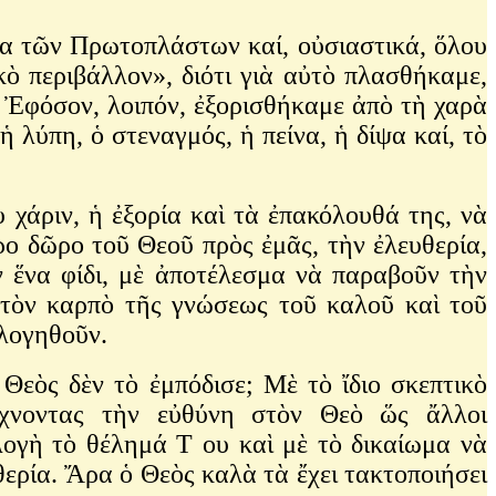
 τῶν Πρωτοπλάστων καί, οὐσιαστικά, ὅλου
ὸ περιβάλλον», διότι γιὰ αὐτὸ πλασθήκαμε,
 Ἐφόσον, λοιπόν, ἐξορισθήκαμε ἀπὸ τὴ χαρὰ
 λύπη, ὁ στεναγμός, ἡ πείνα, ἡ δίψα καί, τὸ
ιν, ἡ ἐξορία καὶ τὰ ἐπακόλουθά της, νὰ
ερο δῶρο τοῦ Θεοῦ πρὸς ἐμᾶς, τὴν ἐλευθερία,
ν ἕνα φίδι, μὲ ἀποτέλεσμα νὰ παραβοῦν τὴν
 τὸν καρπὸ τῆς γνώσεως τοῦ καλοῦ καὶ τοῦ
ολογηθοῦν.
ς δὲν τὸ ἐμπόδισε; Μὲ τὸ ἴδιο σκεπτικὸ
ρίχνοντας τὴν εὐθύνη στὸν Θεὸ ὥς ἄλλοι
λογὴ τὸ θέλημά Τ ου καὶ μὲ τὸ δικαίωμα νὰ
ερία. Ἄρα ὁ Θεὸς καλὰ τὰ ἔχει τακτοποιήσει