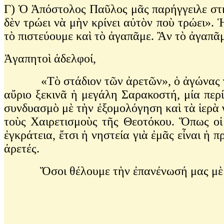
Γ) Ὁ Ἀπόστολος Παῦλος μᾶς παρήγγειλε στὴ 
δὲν τρώει νὰ μὴν κρίνει αὐτὸν ποὺ τρώει». 
τὸ πιστεύουμε καὶ τὸ ἀγαπᾶμε. Ἂν τὸ ἀγαπᾶμ
Ἀγαπητοὶ ἀδελφοί,
«Τὸ στάδιον τῶν ἀρετῶν», ὁ ἀγώνας γιὰ τ
αὔριο ξεκινᾶ ἡ μεγάλη Σαρακοστή, μία περί
συνδυασμὸ μὲ τὴν ἐξομολόγηση καὶ τὰ ἱερὰ 
τοὺς Χαιρετισμοὺς τῆς Θεοτόκου. Ὅπως οἱ 
ἐγκράτεια, ἔτσι ἡ νηστεία γιὰ ἐμᾶς εἶναι ἡ
ἀρετές.
Ὅσοι θέλουμε τὴν ἐπανένωσή μας μὲ τὸν 