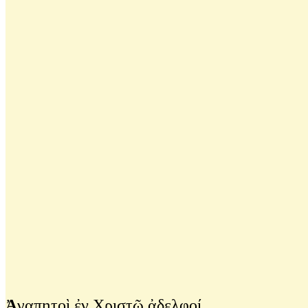
Ἀ
γαπητοὶ ἐν Χριστῷ ἀδελφοί,