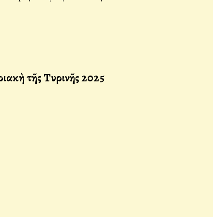
ιακὴ τῆς Τυρινῆς 2025