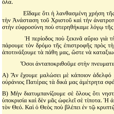
ὅλα.
Εἴδαμε ὅτι ἡ λανθασμένη χρήση τῆς ἐλευ
τὴν Ἀνάσταση τοῦ Χριστοῦ καὶ τὴν ἀνατροπ
στὴν εὐφροσύνη ποὺ στερηθήκαμε λόγῳ τῆς 
Ἡ περίοδος ποὺ ξεκινᾶ αὔριο γιὰ τὴν Ἐκ
πάρουμε τὸν δρόμο τῆς ἐπιστροφῆς πρὸς τὴ
ἀποτινάξουμε τὰ πάθη μας, ὥστε νὰ καταξι
Ὅσοι ἀνταποκριθοῦμε στὴν πνευματικὴ π
Α) Ἂν ἔχουμε μαλώσει μὲ κάποιον ἀδελφό μ
οὐράνιος Πατέρας τὰ δικά μας ἀμέτρητα σφά
Β) Μὴν διατυμπανίζουμε σὲ ὅλους ὅτι νηστ
ὑποκρισία καὶ δὲν μᾶς ὠφελεῖ σὲ τίποτα. Ἡ ἀ
τὸν Θεό. Καὶ ὁ Θεὸς ποὺ βλέπει ἐν τῷ κρυπτ