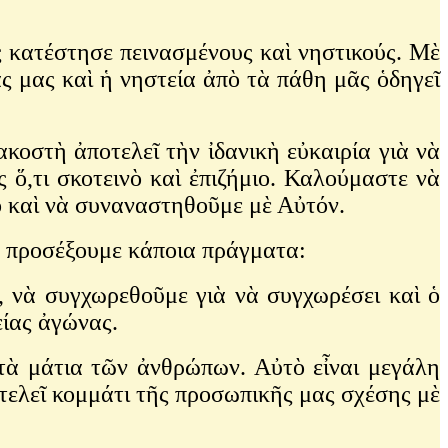
ατέστησε πεινασμένους καὶ νηστικούς. Μὲ
 μας καὶ ἡ νηστεία ἀπὸ τὰ πάθη μᾶς ὁδηγεῖ
τὴ ἀποτελεῖ τὴν ἰδανικὴ εὐκαιρία γιὰ νὰ
ὅ,τι σκοτεινὸ καὶ ἐπιζήμιο. Καλούμαστε νὰ
 καὶ νὰ συναναστηθοῦμε μὲ Αὐτόν.
προσέξουμε κάποια πράγματα:
, νὰ συγχωρεθοῦμε γιὰ νὰ συγχωρέσει καὶ ὁ
είας ἀγώνας.
στὰ μάτια τῶν ἀνθρώπων. Αὐτὸ εἶναι μεγάλη
ποτελεῖ κομμάτι τῆς προσωπικῆς μας σχέσης μὲ