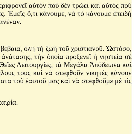
ριφρονεῖ αὐτὸν ποὺ δὲν τρώει καὶ αὐτὸς ποὺ
ς. Ἐμεῖς ὅ,τι κάνουμε, νὰ τὸ κάνουμε ἐπειδὴ
ανέναν.
βαια, ὅλη τὴ ζωὴ τοῦ χριστιανοῦ. Ὡστόσο,
 ἀνάτασης, τὴν ὁποία προξενεῖ ἡ νηστεία σὲ
Θεῖες Λειτουργίες, τὰ Μεγάλα Ἀπόδειπνα καὶ
άλους τους καὶ νὰ στεφθοῦν νικητὲς κάνουν
ματα τοῦ ἑαυτοῦ μας καὶ νὰ στεφθοῦμε μὲ τὶς
αιρία.