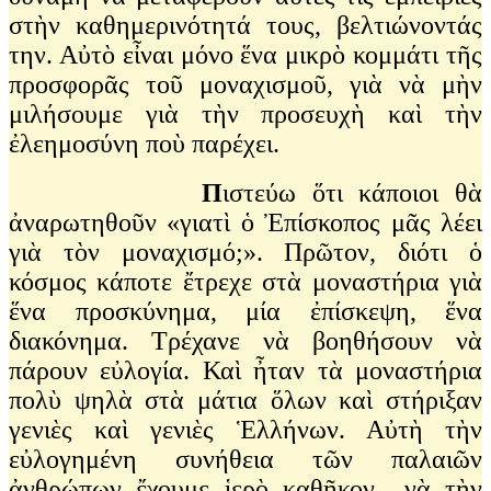
στὴν καθημερινότητά τους, βελτιώνοντάς
την. Αὐτὸ εἶναι μόνο ἕνα μικρὸ κομμάτι τῆς
προσφορᾶς τοῦ μοναχισμοῦ, γιὰ νὰ μὴν
μιλήσουμε γιὰ τὴν προσευχὴ καὶ τὴν
ἐλεημοσύνη ποὺ παρέχει.
Π
ιστεύω ὅτι κάποιοι θὰ
ἀναρωτηθοῦν «γιατὶ ὁ Ἐπίσκοπος μᾶς λέει
γιὰ τὸν μοναχισμό;». Πρῶτον, διότι ὁ
κόσμος κάποτε ἔτρεχε στὰ μοναστήρια γιὰ
ἕνα προσκύνημα, μία ἐπίσκεψη, ἕνα
διακόνημα. Τρέχανε νὰ βοηθήσουν νὰ
πάρουν εὐλογία. Καὶ ἦταν τὰ μοναστήρια
πολὺ ψηλὰ στὰ μάτια ὅλων καὶ στήριξαν
γενιὲς καὶ γενιὲς Ἑλλήνων. Αὐτὴ τὴν
εὐλογημένη συνήθεια τῶν παλαιῶν
ἀνθρώπων ἔχουμε ἱερὸ καθῆκον νὰ τὴν