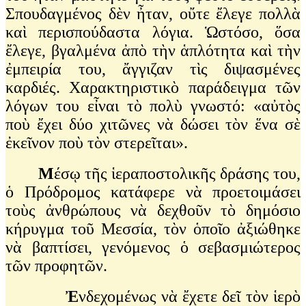
Σπουδαγμένος δὲν ἦταν, οὔτε ἔλεγε πολλὰ
καὶ περισπούδαστα λόγια. Ὡστόσο, ὅσα
ἔλεγε, βγαλμένα ἀπὸ τὴν ἁπλότητα καὶ τὴν
ἐμπειρία του, ἄγγιζαν τὶς διψασμένες
καρδιές. Χαρακτηριστικὸ παράδειγμα τῶν
λόγων του εἶναι τὸ πολὺ γνωστό: «αὐτὸς
ποὺ ἔχει δύο χιτῶνες νὰ δώσει τὸν ἕνα σὲ
ἐκεῖνον ποὺ τὸν στερεῖται».
Μ
έσῳ τῆς ἱεραποστολικῆς δράσης του,
ὁ Πρόδρομος κατάφερε νὰ προετοιμάσει
τοὺς ἀνθρώπους νὰ δεχθοῦν τὸ δημόσιο
κήρυγμα τοῦ Μεσσία, τὸν ὁποῖο ἀξιώθηκε
νὰ βαπτίσει, γενόμενος ὁ σεβασμιώτερος
τῶν προφητῶν.
Ἐ
νδεχομένως νὰ ἔχετε δεῖ τὸν ἱερὸ