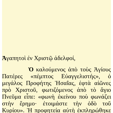
Ἀ
γαπητοὶ ἐν Χριστῷ ἀδελφοί,
Ὁ
καλούμενος ἀπὸ τοὺς Ἁγίους
Πατέρες «πέμπτος Εὐαγγελιστής», ὁ
μεγάλος Προφήτης Ἡσαΐας, ἑφτὰ αἰῶνες
πρὸ Χριστοῦ, φωτιζόμενος ἀπὸ τὸ ἅγιο
Πνεῦμα εἶπε: «φωνὴ ἐκείνου ποὺ φωνάζει
στὴν ἔρημο· ἐτοιμάστε τὴν ὁδὸ τοῦ
Κυρίου». Ἡ προφητεία αὐτὴ ἐκπληρώθηκε