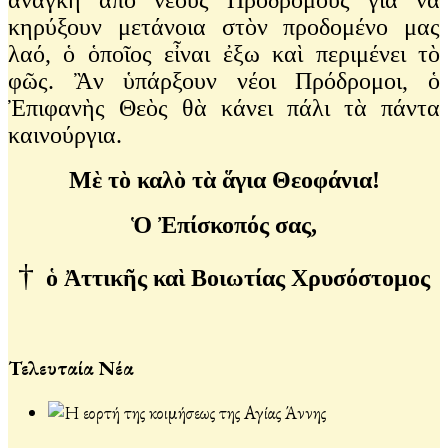
κηρύξουν μετάνοια στὸν προδομένο μας
λαό, ὁ ὁποῖος εἶναι ἐξω καὶ περιμένει τὸ
φῶς. Ἂν ὑπάρξουν νέοι Πρόδρομοι, ὁ
Ἐπιφανὴς Θεὸς θὰ κάνει πάλι τὰ πάντα
καινούργια.
Μὲ τὸ καλὸ τὰ ἅγια Θεοφάνια!
Ὁ Ἐπίσκοπός σας,
†
ὁ Ἀττικῆς καὶ Βοιωτίας Χρυσόστομος
Τελευταία Νέα