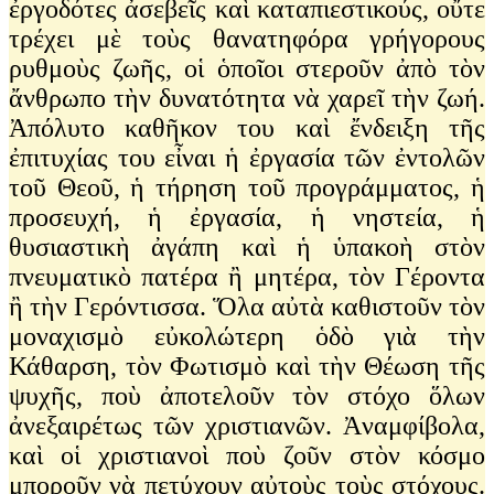
ἐργοδότες ἀσεβεῖς καὶ καταπιεστικούς, οὔτε
τρέχει μὲ τοὺς θανατηφόρα γρήγορους
ρυθμοὺς ζωῆς, οἱ ὁποῖοι στεροῦν ἀπὸ τὸν
ἄνθρωπο τὴν δυνατότητα νὰ χαρεῖ τὴν ζωή.
Ἀπόλυτο καθῆκον του καὶ ἔνδειξη τῆς
ἐπιτυχίας του εἶναι ἡ ἐργασία τῶν ἐντολῶν
τοῦ Θεοῦ, ἡ τήρηση τοῦ προγράμματος, ἡ
προσευχή, ἡ ἐργασία, ἡ νηστεία, ἡ
θυσιαστικὴ ἀγάπη καὶ ἡ ὑπακοὴ στὸν
πνευματικὸ πατέρα ἢ μητέρα, τὸν Γέροντα
ἢ τὴν Γερόντισσα. Ὅλα αὐτὰ καθιστοῦν τὸν
μοναχισμὸ εὐκολώτερη ὁδὸ γιὰ τὴν
Κάθαρση, τὸν Φωτισμὸ καὶ τὴν Θέωση τῆς
ψυχῆς, ποὺ ἀποτελοῦν τὸν στόχο ὅλων
ἀνεξαιρέτως τῶν χριστιανῶν. Ἀναμφίβολα,
καὶ οἱ χριστιανοὶ ποὺ ζοῦν στὸν κόσμο
μποροῦν νὰ πετύχουν αὐτοὺς τοὺς στόχους.