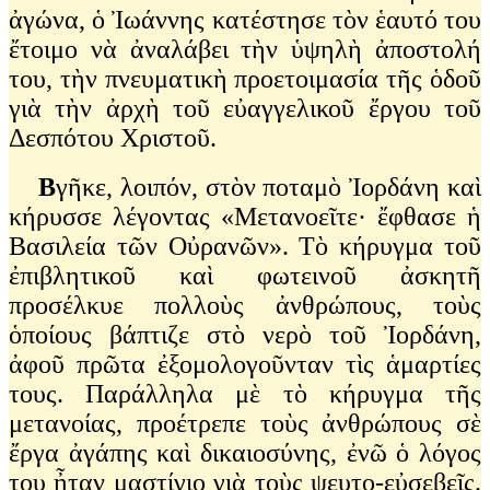
ἀγώνα, ὁ Ἰωάννης κατέστησε τὸν ἑαυτό του
ἔτοιμο νὰ ἀναλάβει τὴν ὑψηλὴ ἀποστολή
του, τὴν πνευματικὴ προετοιμασία τῆς ὁδοῦ
γιὰ τὴν ἀρχὴ τοῦ εὐαγγελικοῦ ἔργου τοῦ
Δεσπότου Χριστοῦ.
Β
γῆκε, λοιπόν, στὸν ποταμὸ Ἰορδάνη καὶ
κήρυσσε λέγοντας «Μετανοεῖτε· ἔφθασε ἡ
Βασιλεία τῶν Οὐρανῶν». Τὸ κήρυγμα τοῦ
ἐπιβλητικοῦ καὶ φωτεινοῦ ἀσκητῆ
προσέλκυε πολλοὺς ἀνθρώπους, τοὺς
ὁποίους βάπτιζε στὸ νερὸ τοῦ Ἰορδάνη,
ἀφοῦ πρῶτα ἐξομολογοῦνταν τὶς ἁμαρτίες
τους. Παράλληλα μὲ τὸ κήρυγμα τῆς
μετανοίας, προέτρεπε τοὺς ἀνθρώπους σὲ
ἔργα ἀγάπης καὶ δικαιοσύνης, ἐνῶ ὁ λόγος
του ἦταν μαστίγιο γιὰ τοὺς ψευτο-εὐσεβεῖς.