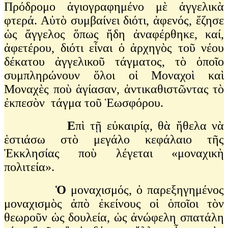
Πρόδρομο ἁγιογραφημένο μὲ ἀγγελικὰ
φτερά. Αὐτὸ συμβαίνει διότι, ἀφενός, ἔζησε
ὡς ἄγγελος ὅπως ἤδη ἀναφέρθηκε, καί,
ἀφετέρου, διότι εἶναι ὁ ἀρχηγὸς τοῦ νέου
δέκατου ἀγγελικοῦ τάγματος, τὸ ὁποῖο
συμπληρώνουν ὅλοι οἱ Μοναχοὶ καὶ
Μοναχὲς ποὺ ἁγίασαν, ἀντικαθιστῶντας τὸ
ἐκπεσὸν τάγμα τοῦ Ἑωσφόρου.
Ε
πὶ τῇ εὐκαιρίᾳ, θὰ ἤθελα νὰ
ἑστιάσω στὸ μεγάλο κεφάλαιο τῆς
Ἐκκλησίας ποὺ λέγεται «μοναχικὴ
πολιτεία».
Ὁ
μοναχισμός, ὁ παρεξηγημένος
μοναχισμὸς ἀπὸ ἐκείνους οἱ ὁποῖοι τὸν
θεωροῦν ὡς δουλεία, ὡς ἀνώφελη σπατάλη