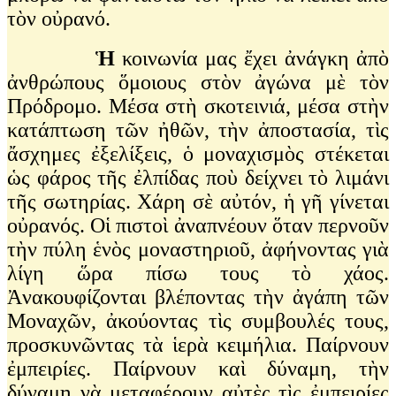
τὸν οὐρανό.
Ἡ
κοινωνία μας ἔχει ἀνάγκη ἀπὸ
ἀνθρώπους ὅμοιους στὸν ἀγώνα μὲ τὸν
Πρόδρομο. Μέσα στὴ σκοτεινιά, μέσα στὴν
κατάπτωση τῶν ἠθῶν, τὴν ἀποστασία, τὶς
ἄσχημες ἐξελίξεις, ὁ μοναχισμὸς στέκεται
ὡς φάρος τῆς ἐλπίδας ποὺ δείχνει τὸ λιμάνι
τῆς σωτηρίας. Χάρη σὲ αὐτόν, ἡ γῆ γίνεται
οὐρανός. Οἱ πιστοὶ ἀναπνέουν ὅταν περνοῦν
τὴν πύλη ἑνὸς μοναστηριοῦ, ἀφήνοντας γιὰ
λίγη ὥρα πίσω τους τὸ χάος.
Ἀνακουφίζονται βλέποντας τὴν ἀγάπη τῶν
Μοναχῶν, ἀκούοντας τὶς συμβουλές τους,
προσκυνῶντας τὰ ἱερὰ κειμήλια. Παίρνουν
ἐμπειρίες. Παίρνουν καὶ δύναμη, τὴν
δύναμη νὰ μεταφέρουν αὐτὲς τὶς ἐμπειρίες