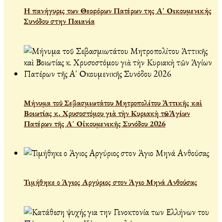
Η πανήγυρις των Θεοφόρων Πατέρων της Α' Οικουμενικής
Συνόδου στην Παιανία
Μήνυμα τοῦ Σεβασμιωτάτου Μητροπολίτου Ἀττικῆς καὶ
Βοιωτίας κ. Χρυσοστόμου γιὰ τὴν Κυριακὴ τῶν Ἁγίων
Πατέρων τῆς Α´ Οἰκουμενικῆς Συνόδου 2026
Τιμήθηκε ο Άγιος Αργύριος στον Άγιο Μηνά Ανθούσας