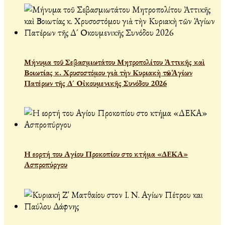
Μήνυμα τοῦ Σεβασμιωτάτου Μητροπολίτου Ἀττικῆς καὶ
Βοιωτίας κ. Χρυσοστόμου γιὰ τὴν Κυριακὴ τῶν Ἁγίων
Πατέρων τῆς Δ´ Οἰκουμενικῆς Συνόδου 2026
Η εορτή του Αγίου Προκοπίου στο κτήμα «ΔΕΚΑ»
Ασπροπύργου