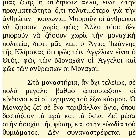
μίας ζωῆς ἢ ὁτιδήποτε ἄλλο, εἶναι στὴν
πραγματικότητα ὅ,τι πολυτιμότερο γιὰ τὴν
ἀνθρώπινη κοινωνία. Μποροῦν οἱ ἄνθρωποι
νὰ ζήσουν χωρὶς φῶς; Ἄλλο τόσο δὲν
μποροῦν νὰ ζήσουν χωρὶς τὴν μοναχικὴ
πολιτεία, διότι μᾶς λέει ὁ Ἅγιος Ἰωάννης
τῆς Κλίμακας ὅτι φῶς τῶν Ἀγγέλων εἶναι ὁ
Θεός, φῶς τὼν Μοναχῶν οἱ Ἄγγελοι καὶ
φῶς τῶν ἀνθρώπων οἱ Μοναχοί.
Σ
τὰ μοναστήρια, ἄν ὄχι τελείως, σὲ
πολὺ μεγάλο βαθμὸ ἀπουσιάζουν οἱ
κίνδυνοι καὶ οἱ μέριμνες τοῦ ἔξω κόσμου. Ὁ
Μοναχὸς ζεῖ σὲ ἕνα περιβάλλον ἅγιο, ὅπου
δεσπόζουν τὰ ἱερὰ καὶ τὰ ὅσια. Ζεῖ μέσα
στὴν ἡσυχία τῆς φύσης καὶ στὴν εὐωδία τοῦ
θυμιάματος. Δὲν συναναστρέφεται μὲ