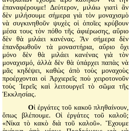
ἐπαναφέρουμε! Δεύτερον, μιλάω γιατὶ ἂν
δὲν μιλήσουμε σήμερα γιὰ τὸν μοναχισμὸ
νὰ συγκινηθοῦν ψυχὲς οἱ ὁποῖες κρύβουν
μέσα τους τὸν πόθο τῆς ἀφιέρωσης, αὔριο
δὲν θὰ μιλάει κανένας. Ἂν σήμερα δὲν
ἐπανδρωθοῦν τὰ μοναστήρια, αὔριο ὄχι
μόνο δὲν θὰ μιλάει κανένας γιὰ τὸν
μοναχισμό, ἀλλὰ δὲν θὰ ὑπάρχει παπὰς νὰ
μᾶς κηδέψει, καθὼς ἀπὸ τοὺς μοναχοὺς
προέρχονται οἱ Ἀρχιερεῖς ποὺ χειροτονοῦν
τοὺς Ἱερεῖς καὶ λειτουργεῖ τὸ σῶμα τῆς
Ἐκκλησίας.
Ο
ἱ ἐργάτες τοῦ κακοῦ πληθαίνουν,
ὅπως βλέπουμε. Οἱ ἐργάτες τοῦ καλοῦ;
«Νίκα τὸ κακὸ διὰ τοῦ καλοῦ». Ἔχουμε
ἀνάγκη ἀπὸ νέους Προδρόμους γιὰ νὰ