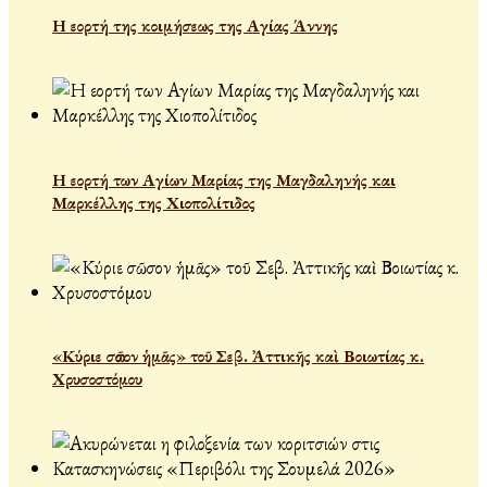
Η εορτή της κοιμήσεως της Αγίας Άννης
Η εορτή των Αγίων Μαρίας της Μαγδαληνής και
Μαρκέλλης της Χιοπολίτιδος
«Κύριε σῶσον ἡμᾶς» τοῦ Σεβ. Ἀττικῆς καὶ Βοιωτίας κ.
Χρυσοστόμου