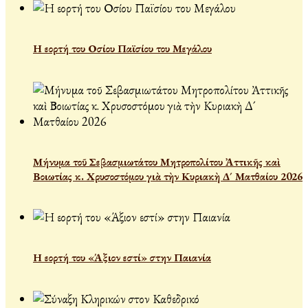
Η εορτή του Οσίου Παϊσίου του Μεγάλου
Μήνυμα τοῦ Σεβασμιωτάτου Μητροπολίτου Ἀττικῆς καὶ
Βοιωτίας κ. Χρυσοστόμου γιὰ τὴν Κυριακὴ Δ´ Ματθαίου 2026
Η εορτή του «Άξιον εστί» στην Παιανία