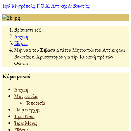
Ιερά Μητρόπολις Γ.Ο.Χ. Αττικής & Βοιωτίας
Βρίσκεστε εδώ:
Αρχική
Εἰδήσεις
Μήνυμα τοῦ Σεβασμιωτάτου Μητροπολίτου Ἀττικῆς καὶ
Βοιωτίας κ. Χρυσοστόμου γιὰ τὴν Κυριακὴ πρὸ τῶν
Φώτων
Κύριο μενού
Ἀρχική
Μητρόπολις
Τοποθεσία
Ποιμενάρχης
Ἱεροὶ Ναοί
Ἱερὲς Μονές
Εἰδήσεις