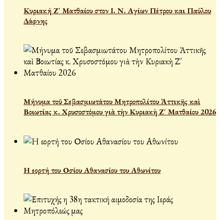
Κυριακή Ζ' Ματθαίου στον Ι. Ν. Αγίων Πέτρου και Παύλου
Δάφνης
Μήνυμα τοῦ Σεβασμιωτάτου Μητροπολίτου Ἀττικῆς καὶ
Βοιωτίας κ. Χρυσοστόμου γιὰ τὴν Κυριακὴ Ζ΄ Ματθαίου 2026
Η εορτή του Οσίου Αθανασίου του Αθωνίτου