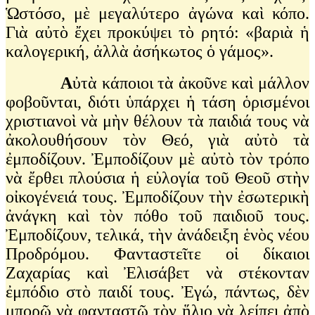
Ὡστόσο, μὲ μεγαλύτερο ἀγώνα καὶ κόπο.
Γιὰ αὐτὸ ἔχει προκύψει τὸ ρητό: «βαριὰ ἡ
καλογερική, ἀλλὰ ἀσήκωτος ὁ γάμος».
Α
ὐτὰ κάποιοι τὰ ἀκοῦνε καὶ μάλλον
φοβοῦνται, διότι ὑπάρχει ἡ τάση ὁρισμένοι
χριστιανοὶ νὰ μὴν θέλουν τὰ παιδιά τους νὰ
ἀκολουθήσουν τὸν Θεό, γιὰ αὐτὸ τὰ
ἐμποδίζουν. Ἐμποδίζουν μὲ αὐτὸ τὸν τρόπο
νὰ ἔρθει πλούσια ἡ εὐλογία τοῦ Θεοῦ στὴν
οἰκογένειά τους. Ἐμποδίζουν τὴν ἐσωτερικὴ
ἀνάγκη καὶ τὸν πόθο τοῦ παιδιοῦ τους.
Ἐμποδίζουν, τελικά, τὴν ἀνάδειξη ἑνὸς νέου
Προδρόμου. Φανταστεῖτε οἱ δίκαιοι
Ζαχαρίας καὶ Ἐλισάβετ νὰ στέκονταν
ἐμπόδιο στὸ παιδί τους. Ἐγώ, πάντως, δὲν
μπορῶ νὰ φανταστῶ τὸν ἥλιο νὰ λείπει ἀπὸ