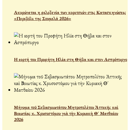
Ακυρώνεται η φιλοξενία των κοριτσιών στις Κατασκηνώσεις
«Περιβόλι της Σουμελά 2026»
Η εορτή του Προφήτη Ηλία στη Θήβα και στον Ασπρόπυργο
Μήνυμα τοῦ Σεβασμιωτάτου Μητροπολίτου Ἀττικῆς καὶ
Βοιωτίας κ. Χρυσοστόμου γιὰ τὴν Κυριακὴ Θ´ Ματθαίου
2026