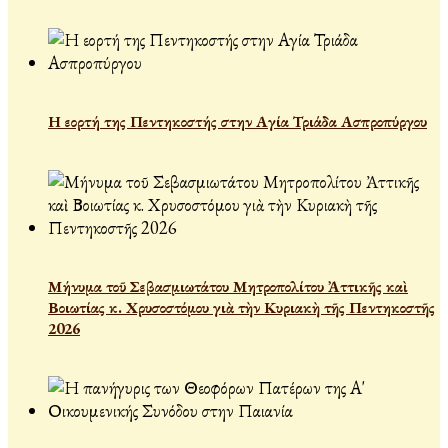
Η εορτή της Πεντηκοστής στην Αγία Τριάδα Ασπροπύργου
Μήνυμα τοῦ Σεβασμιωτάτου Μητροπολίτου Ἀττικῆς καὶ
Βοιωτίας κ. Χρυσοστόμου γιὰ τὴν Κυριακὴ τῆς Πεντηκοστῆς
2026