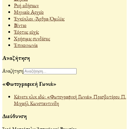
Ροή ειδήσεων
Μηνιαίο Αρχείο
Ἐγκύκλιοι -Ἄρθρα-Ὁμιλίες
Βίντεο
Ἐόρτιες εὐχές
Χρήσιμες συνδέσεις
Ἐπικοινωνία
Αναζήτηση
Αναζήτηση
«Φωτογραφική Γωνιά»
Κάνετε κλικ εδώ: «Φωτογραφική Γωνιά» Πρεσβυτέρου Π.
Μιχαήλ Κωνσταντινίδη
Διεύθυνση
Ἱερά Μητρόπολις Ἀττικῆς καί Βοιωτίας