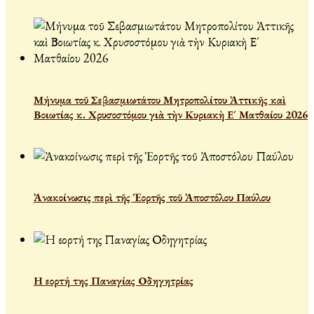
Μήνυμα τοῦ Σεβασμιωτάτου Μητροπολίτου Ἀττικῆς καὶ
Βοιωτίας κ. Χρυσοστόμου γιὰ τὴν Κυριακὴ Ε´ Ματθαίου 2026
Ἀνακοίνωσις περὶ τῆς Ἑορτῆς τοῦ Ἀποστόλου Παύλου
Η εορτή της Παναγίας Οδηγητρίας