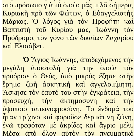
στὸ πρόσωπο γιὰ τὸ ὁποῖο μᾶς μιλᾶ σήμερα,
Κυριακὴ πρὸ τῶν Φώτων, ὁ Εὐαγγελιστὴς
Μάρκος. Ὁ λόγος γιὰ τὸν Προφήτη καὶ
Βαπτιστὴ τοῦ Κυρίου μας, Ἰωάννη τὸν
Πρόδρομο, τὸν γόνο τῶν δικαίων Ζαχαρίου
καὶ Ἐλισάβετ.
Ὁ
Ἅγιος Ἰωάννης, ἀποδεχόμενος τὴν
μεγάλη ἀποστολὴ γιὰ τὴν ὁποία τὸν
προόρισε ὁ Θεός, ἀπὸ μικρὸς ἔζησε στὴν
ἔρημο ζωὴ ἀσκητικὴ καὶ ἀγγελομίμητη.
Ἄσκησε τὸν ἑαυτό του στὴν ἐγκράτεια, τὴν
προσευχή, τὴν ἀκτημοσύνη καὶ τὴν
ὑψοποιὸ ταπεινοφροσύνη. Τὸ ἔνδυμά του
ἦταν τρίχινο καὶ φοροῦσε δερμάτινη ζώνη,
ἐνῶ τρεφόταν μὲ ἀκρίδες καὶ ἄγριο μέλι.
Μέσα ἀπὸ ὅλον αὐτὸν τὸν πνευματικὸ