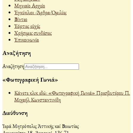
Μηνιαίο Αρχείο
Ἐγκύκλιοι -Ἄρθρα-Ὁμιλίες
Βίντεο
Ἐόρτιες εὐχές
Χρήσιμες συνδέσεις
Ἐπικοινωνία
Αναζήτηση
Αναζήτηση
«Φωτογραφική Γωνιά»
Κάνετε κλικ εδώ: «Φωτογραφική Γωνιά» Πρεσβυτέρου Π.
Μιχαήλ Κωνσταντινίδη
Διεύθυνση
Ἱερά Μητρόπολις Ἀττικῆς καί Βοιωτίας
Δημοκρίτου 18, Ἀχαρναί, 136 71