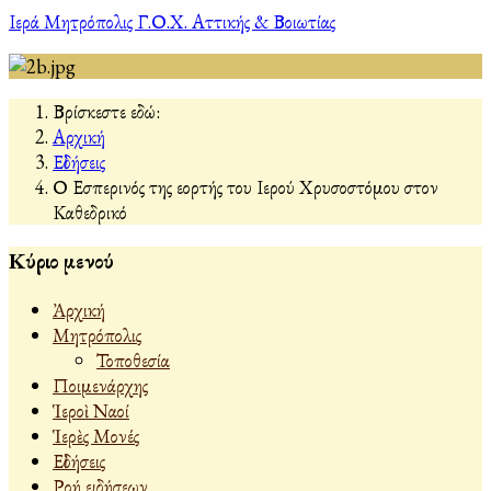
Ιερά Μητρόπολις Γ.Ο.Χ. Αττικής & Βοιωτίας
Βρίσκεστε εδώ:
Αρχική
Εἰδήσεις
Ο Εσπερινός της εορτής του Ιερού Χρυσοστόμου στον
Καθεδρικό
Κύριο μενού
Ἀρχική
Μητρόπολις
Τοποθεσία
Ποιμενάρχης
Ἱεροὶ Ναοί
Ἱερὲς Μονές
Εἰδήσεις
Ροή ειδήσεων