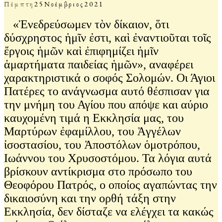
Πέμπτη
25
Νοέμβριος
2021
«Ἐνεδρεύσωμεν τὸν δίκαιον, ὅτι
δύσχρηστος ἡμῖν ἐστι, καὶ ἐναντιοῦται τοῖς
ἔργοις ἡμῶν καὶ ἐπιφημίζει ἡμῖν
ἁμαρτήματα παιδείας ἡμῶν», αναφέρει
χαρακτηριστικά ο σοφός Σολομών. Οι Άγιοι
Πατέρες το ανάγνωσμα αυτό θέσπισαν για
την μνήμη του Αγίου που απόψε και αύριο
καυχομένη τιμά η Εκκλησία μας, του
Μαρτύρων ἐφαμίλλου, του Ἀγγέλων
ἰσοστασίου, του Ἀποστόλων ὁμοτρόπου,
Ιωάννου του Χρυσοστόμου. Τα λόγια αυτά
βρίσκουν αντίκρισμα στο πρόσωπο του
Θεοφόρου Πατρός, ο οποίος αγαπώντας την
δικαιοσύνη και την ορθή τάξη στην
Εκκλησία, δεν δίσταζε να ελέγχει τα κακώς