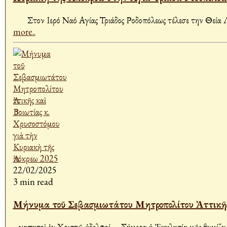
Στον Ιερό Ναό Αγίας Τριάδος Ροδοπόλεως τέλεσε την Θεία Λ
more..
22/02/2025
3 min read
Ἀγαπητοὶ ἐν Χριστῷ ἀδελφοί, Σήμερα ἡ Ἐκκλησία μᾶς θυμίζει ὅ