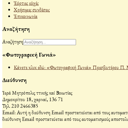
Ἐόρτιες εὐχές
Χρήσιμες συνδέσεις
Ἐπικοινωνία
Αναζήτηση
Αναζήτηση
«Φωτογραφική Γωνιά»
Κάνετε κλικ εδώ: «Φωτογραφική Γωνιά» Πρεσβυτέρου Π. 
Διεύθυνση
Ἱερά Μητρόπολις Ἀττικῆς καί Βοιωτίας
Δημοκρίτου 18, Ἀχαρναί, 136 71
Τηλ. 210 2466385
Email:
Αυτή η διεύθυνση Email προστατεύεται από τους αυτοματι
διεύθυνση Email προστατεύεται από τους αυτοματισμούς αποστολέ