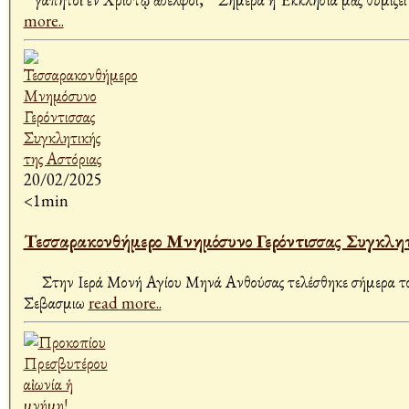
more..
20/02/2025
<1min
Τεσσαρακονθήμερο Μνημόσυνο Γερόντισσας Συγκλητ
Στην Ιερά Μονή Αγίου Μηνά Ανθούσας τελέσθηκε σήμερα το τεσσαρακονθήμερο Μνημόσυνο υπέρ αναπαύσεως της ψυχής της μακαριστής Γερόντισσας Συγκλητικής της Αστόριας, υπό του
Σεβασμιω
read more..