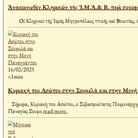
Ἀνακοινωθὲν Κληρικῶν τῆς Ἱ.Μ.Ἀ.& Β. περὶ συκοφ
Οἱ Κληρικοὶ τῆς Ἱερᾶς Μητροπόλεως Ἀττικῆς καὶ Βοιωτίας, ἀ
16/02/2025
<1min
Κυριακή του Ασώτου στην Σουμελά και στην Μον
Σήμερα, Κυριακή του Ασώτου, ο Σεβασμιώτατος Ποιμενάρχης μ
Παναγίας Σουμε
read more..