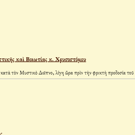
ττικῆς καὶ Βοιωτίας κ. Χρυσοστόμου
ὰ τὸν Μυστικὸ Δεῖπνο, λίγη ὥρα πρὶν τὴν φρικτὴ προδοσία τοῦ
ς