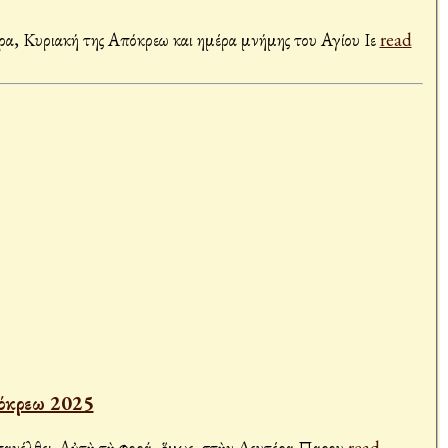
α, Κυριακή της Απόκρεω και ημέρα μνήμης του Αγίου Ιε
read
Κυριακὴ τῆς Ἀπόκρεω 2025
ἐπανέλθει. Αὐτὴ τὴ φορά, ὅμως, στὴν Δευτέρα Παρου
read