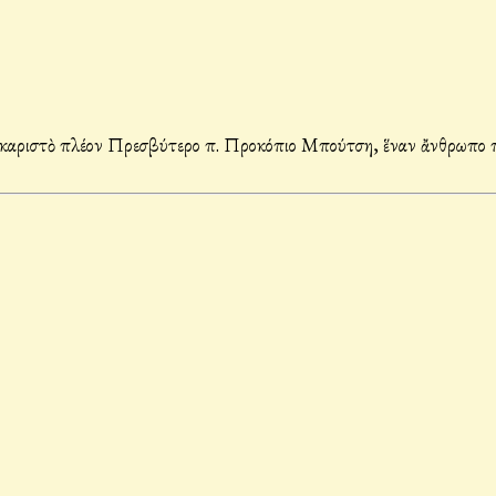
αριστὸ πλέον Πρεσβύτερο π. Προκόπιο Μπούτση, ἕναν ἄνθρωπο ποὺ 