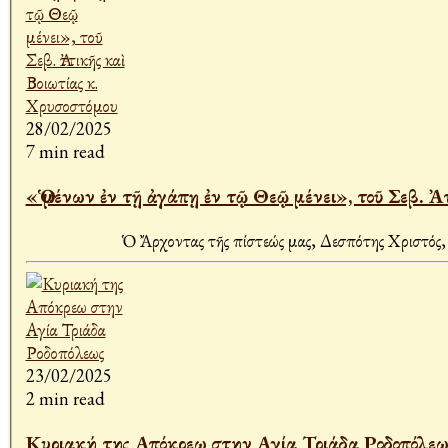
28/02/2025
7 min read
«Ὁ μένων ἐν τῇ ἀγάπῃ ἐν τῷ Θεῷ μένει», τοῦ Σεβ. Ἀ
Ὁ Ἄρχοντας τῆς πίστεώς μας, Δεσπότης Χριστός, κατ
23/02/2025
2 min read
Κυριακή της Απόκρεω στην Αγία Τριάδα Ροδοπόλεω