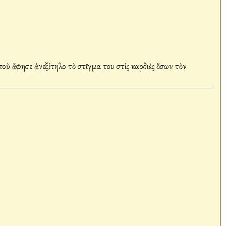
ἄφησε ἀνεξίτηλο τὸ στῖγμα του στὶς καρδιὲς ὅσων τὸν