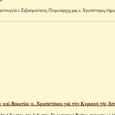
ειτουργία ο Σεβασμιώτατος Ποιμενάρχης μας κ. Χρυσόστομος σήμερ
Μήνυμα τοῦ Σεβασμιωτάτου Μητροπολίτου Ἀττικῆς καὶ Βοιωτίας κ. Χρυσοστόμου γιὰ τὴν 
τι ὁ Χριστὸς, ποὺ ἦρθε στὴν Γῆ ὡς ταπεινὸ Βρέφος, πρόκειται νὰ 