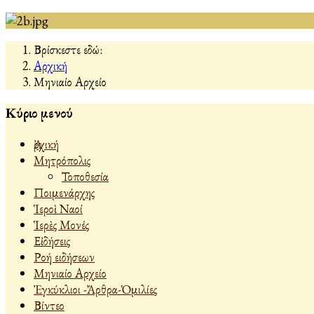
Βρίσκεστε εδώ:
Αρχική
Μηνιαίο Αρχείο
Κύριο μενού
Ἀρχική
Μητρόπολις
Τοποθεσία
Ποιμενάρχης
Ἱεροὶ Ναοί
Ἱερὲς Μονές
Εἰδήσεις
Ροή ειδήσεων
Μηνιαίο Αρχείο
Ἐγκύκλιοι -Ἄρθρα-Ὁμιλίες
Βίντεο