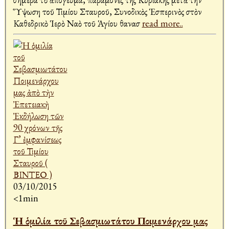
Ὕψωση τοῦ Τιμίου Σταυροῦ, Συνοδικὸς Ἑσπερινὸς στὸν
Καθεδρικὸ Ἱερὸ Ναὸ τοῦ Ἁγίου Ἀθανασ
read more..
03/10/2015
<1min
Ἡ ὁμιλία τοῦ Σεβασμιωτάτου Ποιμενάρχου μας