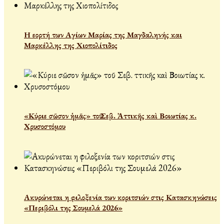
Η εορτή των Αγίων Μαρίας της Μαγδαληνής και
Μαρκέλλης της Χιοπολίτιδος
«Κύριε σῶσον ἡμᾶς» τοῦ Σεβ. Ἀττικῆς καὶ Βοιωτίας κ.
Χρυσοστόμου
Ακυρώνεται η φιλοξενία των κοριτσιών στις Κατασκηνώσεις
«Περιβόλι της Σουμελά 2026»