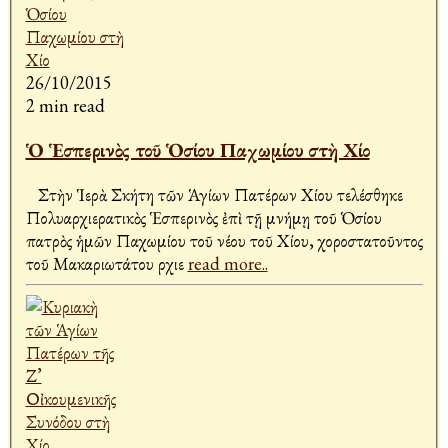
26/10/2015
2 min read
Ὁ Ἑσπερινὸς τοῦ Ὁσίου Παχωμίου στὴ Χίο
Στὴν Ἱερὰ Σκήτη τῶν Ἁγίων Πατέρων Χίου τελέσθηκε
Πολυαρχιερατικὸς Ἑσπερινὸς ἐπὶ τῇ μνήμῃ τοῦ Ὁσίου
πατρὸς ἡμῶν Παχωμίου τοῦ νέου τοῦ Χίου, χοροστατοῦντος
τοῦ Μακαριωτάτου Ἀρχιε
read more..