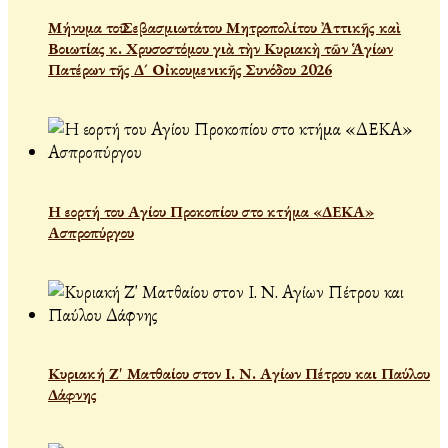
Μήνυμα τοῦ Σεβασμιωτάτου Μητροπολίτου Ἀττικῆς καὶ
Βοιωτίας κ. Χρυσοστόμου γιὰ τὴν Κυριακὴ τῶν Ἁγίων
Πατέρων τῆς Δ´ Οἰκουμενικῆς Συνόδου 2026
Η εορτή του Αγίου Προκοπίου στο κτήμα «ΔΕΚΑ»
Ασπροπύργου
Κυριακή Ζ' Ματθαίου στον Ι. Ν. Αγίων Πέτρου και Παύλου
Δάφνης