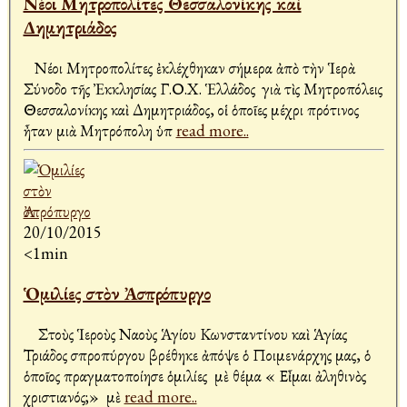
Νέοι Μητροπολίτες Θεσσαλονίκης καὶ
Δημητριάδος
Νέοι Μητροπολίτες ἐκλέχθηκαν σήμερα ἀπὸ τὴν Ἱερὰ
Σύνοδο τῆς Ἐκκλησίας Γ.Ο.Χ. Ἑλλάδος γιὰ τὶς Μητροπόλεις
Θεσσαλονίκης καὶ Δημητριάδος, οἱ ὁποῖες μέχρι πρότινος
ἦταν μιὰ Μητρόπολη ὑπ
read more..
20/10/2015
<1min
Ὁμιλίες στὸν Ἀσπρόπυργο
Στοὺς Ἱεροὺς Ναοὺς Ἁγίου Κωνσταντίνου καὶ Ἁγίας
Τριάδος Ἀσπροπύργου βρέθηκε ἀπόψε ὁ Ποιμενάρχης μας, ὁ
ὁποῖος πραγματοποίησε ὁμιλίες μὲ θέμα « Εἶμαι ἀληθινὸς
χριστιανός;» μὲ
read more..