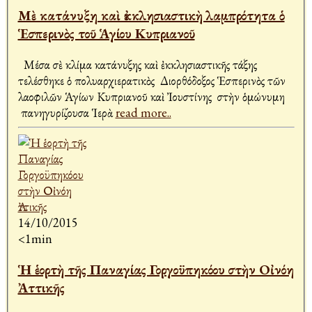
Μὲ κατάνυξη καὶ ἐκκλησιαστικὴ λαμπρότητα ὁ
Ἑσπερινὸς τοῦ Ἁγίου Κυπριανοῦ
Μέσα σὲ κλίμα κατάνυξης καὶ ἐκκλησιαστικῆς τάξης
τελέσθηκε ὁ πολυαρχιερατικὸς Διορθόδοξος Ἑσπερινὸς τῶν
λαοφιλῶν Ἁγίων Κυπριανοῦ καὶ Ἰουστίνης στὴν ὁμώνυμη
πανηγυρίζουσα Ἱερὰ
read more..
14/10/2015
<1min
Ἡ ἑορτὴ τῆς Παναγίας Γοργοϋπηκόου στὴν Οἰνόη
Ἀττικῆς