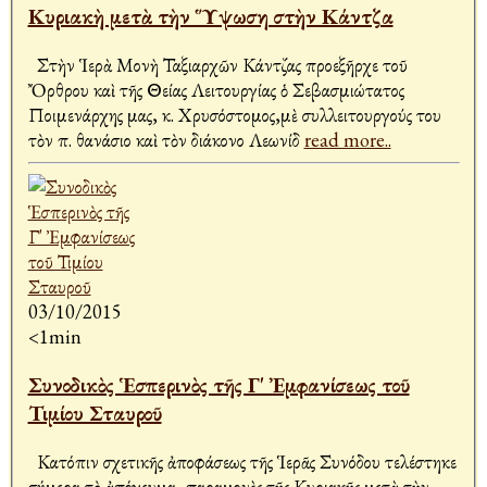
Κυριακὴ μετὰ τὴν Ὕψωση στὴν Κάντζα
Στὴν Ἱερὰ Μονὴ Ταξιαρχῶν Κάντζας προεξῆρχε τοῦ
Ὄρθρου καὶ τῆς Θείας Λειτουργίας ὁ Σεβασμιώτατος
Ποιμενάρχης μας, κ. Χρυσόστομος,μὲ συλλειτουργούς του
τὸν π. Ἀθανάσιο καὶ τὸν διάκονο Λεωνίδ
read more..
03/10/2015
<1min
Συνοδικὸς Ἑσπερινὸς τῆς Γ' Ἐμφανίσεως τοῦ
Τιμίου Σταυροῦ
Κατόπιν σχετικῆς ἀποφάσεως τῆς Ἱερᾶς Συνόδου τελέστηκε
σήμερα τὸ ἀπόγευμα, παραμονὲς τῆς Κυριακῆς μετὰ τὴν