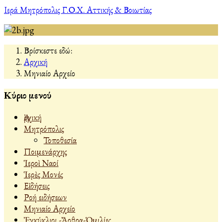
Ιερά Μητρόπολις Γ.Ο.Χ. Αττικής & Βοιωτίας
Βρίσκεστε εδώ:
Αρχική
Μηνιαίο Αρχείο
Κύριο μενού
Ἀρχική
Μητρόπολις
Τοποθεσία
Ποιμενάρχης
Ἱεροὶ Ναοί
Ἱερὲς Μονές
Εἰδήσεις
Ροή ειδήσεων
Μηνιαίο Αρχείο
Ἐγκύκλιοι -Ἄρθρα-Ὁμιλίες