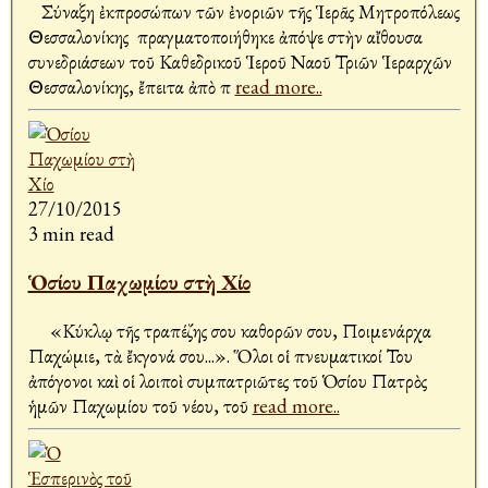
Σύναξη ἐκπροσώπων τῶν ἐνοριῶν τῆς Ἱερᾶς Μητροπόλεως
Θεσσαλονίκης πραγματοποιήθηκε ἀπόψε στὴν αἴθουσα
συνεδριάσεων τοῦ Καθεδρικοῦ Ἱεροῦ Ναοῦ Τριῶν Ἱεραρχῶν
Θεσσαλονίκης, ἔπειτα ἀπὸ π
read more..
27/10/2015
3 min read
Ὁσίου Παχωμίου στὴ Χίο
«Κύκλῳ τῆς τραπέζης σου καθορῶν σου, Ποιμενάρχα
Παχώμιε, τὰ ἔκγονά σου...». Ὅλοι οἱ πνευματικοί Του
ἀπόγονοι καὶ οἱ λοιποὶ συμπατριῶτες τοῦ Ὁσίου Πατρὸς
ἡμῶν Παχωμίου τοῦ νέου, τοῦ
read more..