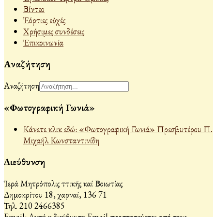
Βίντεο
Ἐόρτιες εὐχές
Χρήσιμες συνδέσεις
Ἐπικοινωνία
Αναζήτηση
Αναζήτηση
«Φωτογραφική Γωνιά»
Κάνετε κλικ εδώ: «Φωτογραφική Γωνιά» Πρεσβυτέρου Π.
Μιχαήλ Κωνσταντινίδη
Διεύθυνση
Ἱερά Μητρόπολις Ἀττικῆς καί Βοιωτίας
Δημοκρίτου 18, Ἀχαρναί, 136 71
Τηλ. 210 2466385
Email:
Αυτή η διεύθυνση Email προστατεύεται από τους