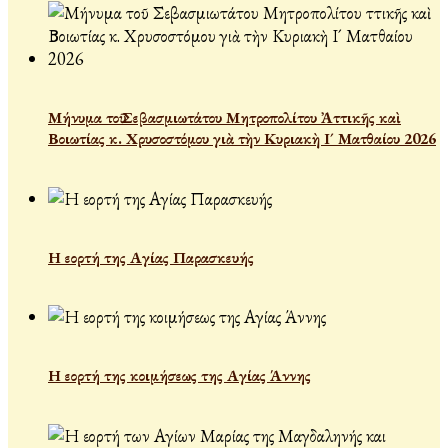
Μήνυμα τοῦ Σεβασμιωτάτου Μητροπολίτου Ἀττικῆς καὶ
Βοιωτίας κ. Χρυσοστόμου γιὰ τὴν Κυριακὴ Ι´ Ματθαίου 2026
Η εορτή της Αγίας Παρασκευής
Η εορτή της κοιμήσεως της Αγίας Άννης