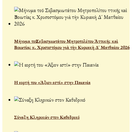
Μήνυμα τοῦ Σεβασμιωτάτου Μητροπολίτου Ἀττικῆς καὶ
Βοιωτίας κ. Χρυσοστόμου γιὰ τὴν Κυριακὴ Δ´ Ματθαίου 2026
Η εορτή του «Άξιον εστί» στην Παιανία
Σύναξη Κληρικών στον Καθεδρικό