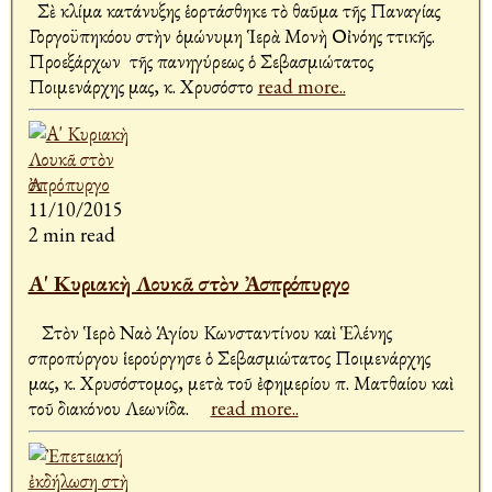
Σὲ κλίμα κατάνυξης ἑορτάσθηκε τὸ θαῦμα τῆς Παναγίας
Γοργοϋπηκόου στὴν ὁμώνυμη Ἱερὰ Μονὴ Οἰνόης Ἀττικῆς.
Προεξάρχων τῆς πανηγύρεως ὁ Σεβασμιώτατος
Ποιμενάρχης μας, κ. Χρυσόστο
read more..
11/10/2015
2 min read
Α' Κυριακὴ Λουκᾶ στὸν Ἀσπρόπυργο
Στὸν Ἱερὸ Ναὸ Ἁγίου Κωνσταντίνου καὶ Ἑλένης
Ἀσπροπύργου ἱερούργησε ὁ Σεβασμιώτατος Ποιμενάρχης
μας, κ. Χρυσόστομος, μετὰ τοῦ ἐφημερίου π. Ματθαίου καὶ
τοῦ διακόνου Λεωνίδα.
read more..