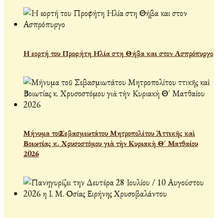
Η εορτή του Προφήτη Ηλία στη Θήβα και στον Ασπρόπυργο
Μήνυμα τοῦ Σεβασμιωτάτου Μητροπολίτου Ἀττικῆς καὶ
Βοιωτίας κ. Χρυσοστόμου γιὰ τὴν Κυριακὴ Θ´ Ματθαίου
2026