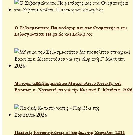
Ο Σεβασμιώτατος Ποιμενάρχης μας στα Ονομαστήρια του
Σεβασμιωτάτου Πειραιώς και Σαλαμίνος
Μήνυμα τοῦ Σεβασμιωτάτου Μητροπολίτου Ἀττικῆς καὶ
Βοιωτίας κ. Χρυσοστόμου γιὰ τὴν Κυριακὴ Γ´ Ματθαίου 2026
Παιδικές Κατασκηνώσεις «Περιβόλι της Σουμελά» 2026