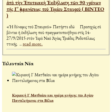
ἀπὸ τὴν Ἐπετειακὴ Ἐκδήλωση τῶν 90 χρόνων
τῆς Γ’ ἐμφανίσεως τοῦ Τιμίου Σταυροῦ ( ΒΙΝΤΕΟ
)
«Ἡ δύναμις τοῦ Σταυροῦ» Πατήστε εδώ Προσεχῶς σὲ
βίντεο ἡ ἐκδήλωση ποὺ πραγματοποιήθηκε στὶς 14-
27/9/2015 στὸν Ἱερὸ Ναὸ Ἁγίας Τριάδος Ροδοπόλεως
Ἀττικῆς.
...
read more..
Τελευταία Νέα
Κυριακή Ι´ Ματθαίου και ημέρα μνήμης του Αγίου
Παντελεήμονος στα Βίλια