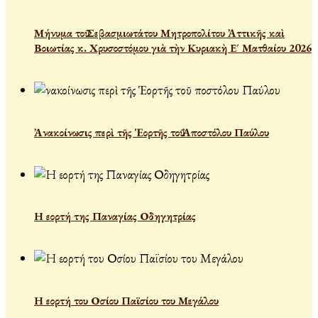
Μήνυμα τοῦ Σεβασμιωτάτου Μητροπολίτου Ἀττικῆς καὶ
Βοιωτίας κ. Χρυσοστόμου γιὰ τὴν Κυριακὴ Ε´ Ματθαίου 2026
Ἀνακοίνωσις περὶ τῆς Ἑορτῆς τοῦ Ἀποστόλου Παύλου
Η εορτή της Παναγίας Οδηγητρίας
Η εορτή του Οσίου Παϊσίου του Μεγάλου