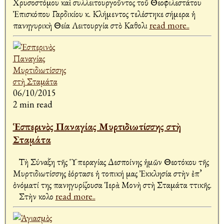
Χρυσοστόμου καὶ συλλειτουργοῦντος τοῦ Θεοφιλεστάτου
Ἐπισκόπου Γαρδικίου κ. Κλήμεντος τελέστηκε σήμερα ἡ
πανηγυρικὴ Θεία Λειτουργία στὸ Καθολι
read more..
06/10/2015
2 min read
Ἑσπερινὸς Παναγίας Μυρτιδιωτίσσης στὴ
Σταμάτα
Τὴ Σύναξη τῆς Ὑπεραγίας Δεσποίνης ἡμῶν Θεοτόκου τῆς
Μυρτιδιωτίσσης ἑόρτασε ἡ τοπική μας Ἐκκλησία στὴν ἐπ’
ὀνόματί της πανηγυρίζουσα Ἱερὰ Μονὴ στὴ Σταμάτα Ἀττικῆς.
Στὴν Ἀκολο
read more..