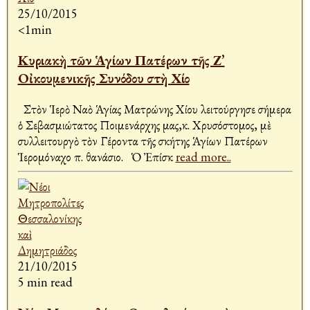
25/10/2015
<1min
Κυριακὴ τῶν Ἁγίων Πατέρων τῆς Ζ’
Οἰκουμενικῆς Συνόδου στὴ Χίο
Στὸν Ἱερὸ Ναὸ Ἁγίας Ματρώνης Χίου λειτούργησε σήμερα
ὁ Σεβασμιώτατος Ποιμενάρχης μας,κ. Χρυσόστομος, μὲ
συλλειτουργὸ τὸν Γέροντα τῆς σκήτης Ἁγίων Πατέρων
Ἱερομόναχο π. Ἀθανάσιο. Ὁ Ἐπίσκ
read more..
21/10/2015
5 min read