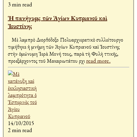
3 min read
Ἡ πανήγυρις τῶν Ἁγίων Κυπριανοῦ καὶ
Ἰουστίνης
Μὲ λαμπρὸ Διορθόδοξο Πολυαρχιερατικὸ συλλείτουργο
τιμήθηκε ἡ μνήμη τῶν Ἁγίων Κυπριανοῦ καὶ Ἰουστίνης
στὴν ὁμώνυμη Ἱερὰ Μονή τους, παρὰ τὴ Φυλὴ Ἀττικῆς,
προεξάρχοντος τοῦ Μακαριωτάτου Ἀρχι
read more..
14/10/2015
2 min read