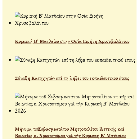
Κυριακή Β' Ματθαίου στην Οσία Ειρήνη Χρυσοβαλάντου
Σύναξη Κατηχητών επί τη λήξει του εκπαιδευτικού έτους
Μήνυμα τοῦ Σεβασμιωτάτου Μητροπολίτου Ἀττικῆς καὶ
Βοιωτίας κ. Χρυσοστόμου γιὰ τὴν Κυριακὴ Β´ Ματθαίου