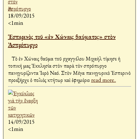
18/09/2015
<1min
Ἑσπερινὸς τοῦ «ἐν Χώναις θαύματος» στὸν
Ἀσπρόπυργο
Τὸ ἐν Χώναις θαῦμα τοῦ Ἀρχαγγέλου Μιχαὴλ τίμησε ἡ
τοπική μας Ἐκκλησία στὸν παρὰ τὸν Ἀσπρόπυργο
πανηγυρίζοντα Ἱερὸ Ναό. Στὸν Μέγα πανηγυρικὸ Ἑσπερινὸ
προεξῆρχε ὁ πολιὸς κτήτωρ καὶ ἐφημέριο
read more..
14/09/2015
<1min