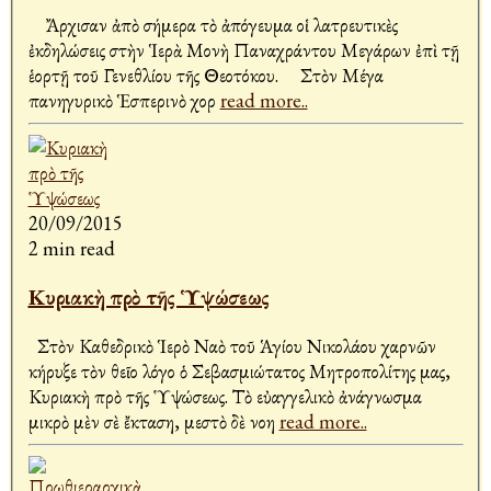
Ἄρχισαν ἀπὸ σήμερα τὸ ἀπόγευμα οἱ λατρευτικὲς
ἐκδηλώσεις στὴν Ἱερὰ Μονὴ Παναχράντου Μεγάρων ἐπὶ τῇ
ἑορτῇ τοῦ Γενεθλίου τῆς Θεοτόκου. Στὸν Μέγα
πανηγυρικὸ Ἑσπερινὸ χορ
read more..
20/09/2015
2 min read
Κυριακὴ πρὸ τῆς Ὑψώσεως
Στὸν Καθεδρικὸ Ἱερὸ Ναὸ τοῦ Ἁγίου Νικολάου Ἀχαρνῶν
κήρυξε τὸν θεῖο λόγο ὁ Σεβασμιώτατος Μητροπολίτης μας,
Κυριακὴ πρὸ τῆς Ὑψώσεως. Τὸ εὐαγγελικὸ ἀνάγνωσμα
μικρὸ μὲν σὲ ἔκταση, μεστὸ δὲ νοη
read more..