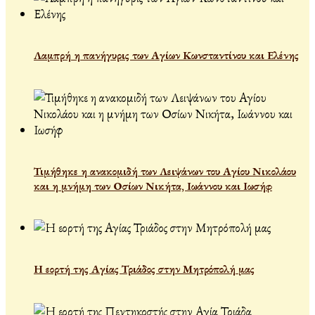
Λαμπρή η πανήγυρις των Αγίων Κωνσταντίνου και Ελένης
Τιμήθηκε η ανακομιδή των Λειψάνων του Αγίου Νικολάου
και η μνήμη των Οσίων Νικήτα, Ιωάννου και Ιωσήφ
Η εορτή της Αγίας Τριάδος στην Μητρόπολή μας