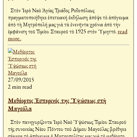
Στὸν Ἱερὸ Ναὸ Ἁγίας Τριάδος Ροδοπόλεως
πραγματοποιήθηκε ἐπετειακή ἐκδήλωση ἀπόψε τὸ ἀπόγευμα
ἀπὸ τὴ Μητρόπολή μας γιὰ τὰ ἐνενῆντα χρόνια ἀπὸ τὴν
ἐμφάνιση τοῦ Τιμίου Σταυροῦ τὸ 1925 στὸν Ὑμηττό.
read
more..
27/09/2015
2 min read
Μεθέορτος Ἑσπερινός της Ὑψώσεως στὴ
Μαγούλα
Στὸν πανηγυρίζοντα Ἱερὸ Ναὸ Ὑψώσεως Τιμίου Σταυροῦ
τῆς συνοικίας Νέου Πόντου τοῦ Δήμου Μαγούλας βρέθηκε
σήμερα τὸ ἀπόγευμα ὁ Μητροπολίτης μας γιὰ τὸ μεθέορτο