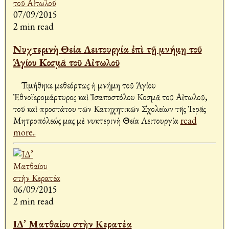
07/09/2015
2 min read
Νυχτερινὴ Θεία Λειτουργία ἐπὶ τῇ μνήμῃ τοῦ
Ἁγίου Κοσμᾶ τοῦ Αἰτωλοῦ
Τιμήθηκε μεθεόρτως ἡ μνήμη τοῦ Ἁγίου
Ἐθνοϊερομάρτυρος καὶ Ἰσαποστόλου Κοσμᾶ τοῦ Αἰτωλοῦ,
τοῦ καὶ προστάτου τῶν Κατηχητικῶν Σχολείων τῆς Ἱερᾶς
Μητροπόλεώς μας μὲ νυκτερινὴ Θεία Λειτουργία
read
more..
06/09/2015
2 min read
ΙΔ’ Ματθαίου στὴν Κερατέα