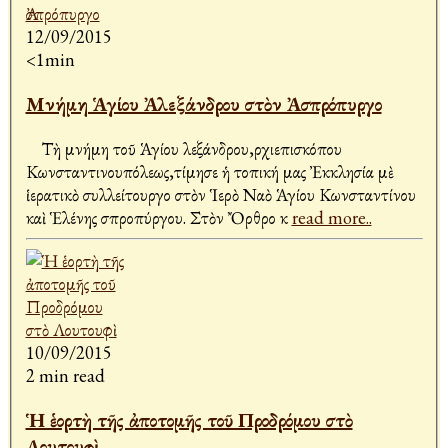
12/09/2015
<1min
Μνήμη Ἁγίου Ἀλεξάνδρου στὸν Ἀσπρόπυργο
Τὴ μνήμη τοῦ Ἁγίου Ἀλεξάνδρου,Ἀρχιεπισκόπου
Κωνσταντινουπόλεως,τίμησε ἡ τοπική μας Ἐκκλησία μὲ
ἱερατικὸ συλλείτουργο στὸν Ἱερὸ Ναὸ Ἁγίου Κωνσταντίνου
καὶ Ἑλένης Ἀσπροπύργου. Στὸν Ὄρθρο κ
read more..
10/09/2015
2 min read
Ἡ ἑορτὴ τῆς ἀποτομῆς τοῦ Προδρόμου στὸ
Λουτουφὶ