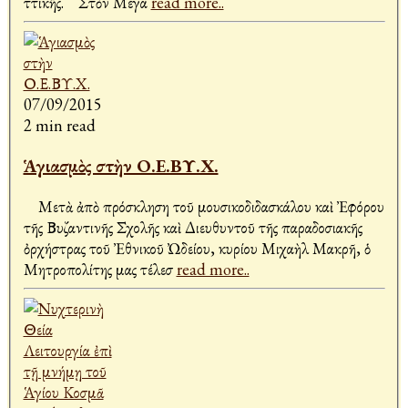
Ἀττικῆς. Στὸν Μέγα
read more..
07/09/2015
2 min read
Ἁγιασμὸς στὴν Ο.Ε.ΒΥ.Χ.
Μετὰ ἀπὸ πρόσκληση τοῦ μουσικοδιδασκάλου καὶ Ἐφόρου
τῆς Βυζαντινῆς Σχολῆς καὶ Διευθυντοῦ τῆς παραδοσιακῆς
ὀρχήστρας τοῦ Ἐθνικοῦ Ὠδείου, κυρίου Μιχαὴλ Μακρῆ, ὁ
Μητροπολίτης μας τέλεσ
read more..