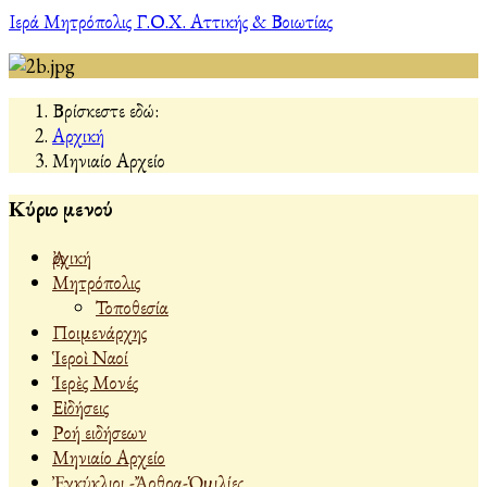
Ιερά Μητρόπολις Γ.Ο.Χ. Αττικής & Βοιωτίας
Βρίσκεστε εδώ:
Αρχική
Μηνιαίο Αρχείο
Κύριο μενού
Ἀρχική
Μητρόπολις
Τοποθεσία
Ποιμενάρχης
Ἱεροὶ Ναοί
Ἱερὲς Μονές
Εἰδήσεις
Ροή ειδήσεων
Μηνιαίο Αρχείο
Ἐγκύκλιοι -Ἄρθρα-Ὁμιλίες