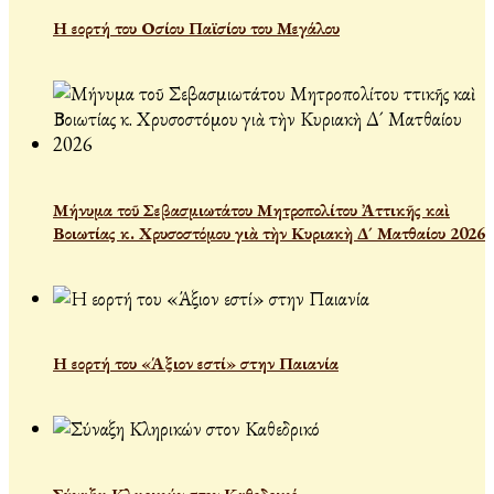
Η εορτή του Οσίου Παϊσίου του Μεγάλου
Μήνυμα τοῦ Σεβασμιωτάτου Μητροπολίτου Ἀττικῆς καὶ
Βοιωτίας κ. Χρυσοστόμου γιὰ τὴν Κυριακὴ Δ´ Ματθαίου 2026
Η εορτή του «Άξιον εστί» στην Παιανία