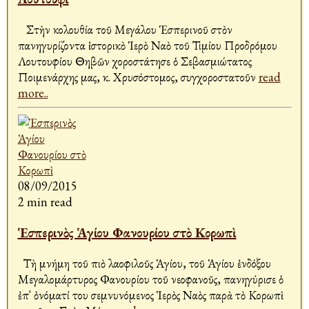
Στὴν Ἀκολουθία τοῦ Μεγάλου Ἑσπερινοῦ στὸν
πανηγυρίζοντα ἱστορικὸ Ἱερὸ Ναὸ τοῦ Τιμίου Προδρόμου
Λουτουφίου Θηβῶν χοροστάτησε ὁ Σεβασμιώτατος
Ποιμενάρχης μας, κ. Χρυσόστομος, συγχοροστατοῦν
read
more..
08/09/2015
2 min read
Ἑσπερινὸς Ἁγίου Φανουρίου στὸ Κορωπὶ
Τὴ μνήμη τοῦ πιὸ λαοφιλοῦς Ἁγίου, τοῦ Ἁγίου ἐνδόξου
Μεγαλομάρτυρος Φανουρίου τοῦ νεοφανοῦς, πανηγύρισε ὁ
ἐπ' ὀνόματί του σεμνυνόμενος Ἱερὸς Ναὸς παρὰ τὸ Κορωπὶ