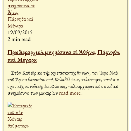
19/09/2015
2 min read
Πρωθιεραρχικὰ μνημόσυνα σὲ Ἀθήνα, Πάρνηθα
καὶ Μέγαρα
Στὸν Καθεδρικὸ τῆς Ἀρχιεπισκοπῆς Ἀθηνῶν, τὸν Ἱερὸ Ναὸ
τοῦ Ἅγιου Ἀθανασίου στὴ Φιλαδέλφεια, τελέστηκε, κατόπιν
σχετικῆς συνοδικῆς ἀποφάσεως, πολυαρχιερατικὸ συνοδικὸ
μνημόσυνο τῶν μακαρίων
read more..