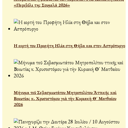
«Περιβόλι της Σουμελά 2026»
Η εορτή του Προφήτη Ηλία στη Θήβα και στον Ασπρόπυργο
Μήνυμα τοῦ Σεβασμιωτάτου Μητροπολίτου Ἀττικῆς καὶ
Βοιωτίας κ. Χρυσοστόμου γιὰ τὴν Κυριακὴ Θ´ Ματθαίου
2026