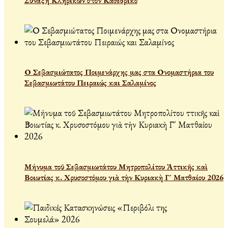
Σύναξη Κληρικών στον Καθεδρικό
Ο Σεβασμιώτατος Ποιμενάρχης μας στα Ονομαστήρια του
Σεβασμιωτάτου Πειραιώς και Σαλαμίνος
Μήνυμα τοῦ Σεβασμιωτάτου Μητροπολίτου Ἀττικῆς καὶ
Βοιωτίας κ. Χρυσοστόμου γιὰ τὴν Κυριακὴ Γ´ Ματθαίου 2026