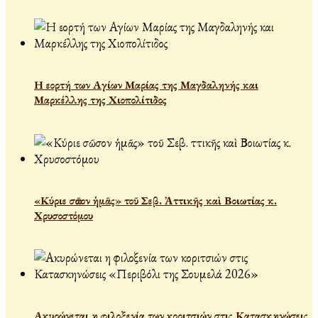
Η εορτή των Αγίων Μαρίας της Μαγδαληνής και
Μαρκέλλης της Χιοπολίτιδος
«Κύριε σῶσον ἡμᾶς» τοῦ Σεβ. Ἀττικῆς καὶ Βοιωτίας κ.
Χρυσοστόμου
Ακυρώνεται η φιλοξενία των κοριτσιών στις Κατασκηνώσεις