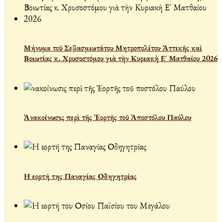
Μήνυμα τοῦ Σεβασμιωτάτου Μητροπολίτου Ἀττικῆς καὶ
Βοιωτίας κ. Χρυσοστόμου γιὰ τὴν Κυριακὴ Ε´ Ματθαίου 2026
Ἀνακοίνωσις περὶ τῆς Ἑορτῆς τοῦ Ἀποστόλου Παύλου
Η εορτή της Παναγίας Οδηγητρίας