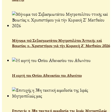
Μήνυμα τοῦ Σεβασμιωτάτου Μητροπολίτου Ἀττικῆς καὶ
Βοιωτίας κ. Χρυσοστόμου γιὰ τὴν Κυριακὴ Ζ΄ Ματθαίου 2026
Η εορτή του Οσίου Αθανασίου του Αθωνίτου
Επιτυχής η 38η τακτική αιμοδοσία της Ιεράς Μητροπόλεώς