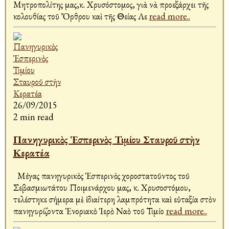
Μητροπολίτης μας,κ. Χρυσόστομος, γιὰ νὰ προεξάρχει τῆς
Ἀκολουθίας τοῦ Ὄρθρου καὶ τῆς Θείας Λε
read more..
26/09/2015
2 min read
Πανηγυρικὸς Ἑσπερινὸς Τιμίου Σταυροῦ στὴν
Κερατέα
Μέγας πανηγυρικὸς Ἑσπερινὸς χοροστατοῦντος τοῦ
Σεβασμιωτάτου Ποιμενάρχου μας, κ. Χρυσοστόμου,
τελέστηκε σήμερα μὲ ἰδιαίτερη λαμπρότητα καὶ εὐταξία στὸν
πανηγυρίζοντα Ἐνοριακὸ Ἱερὸ Ναὸ τοῦ Τιμίο
read more..