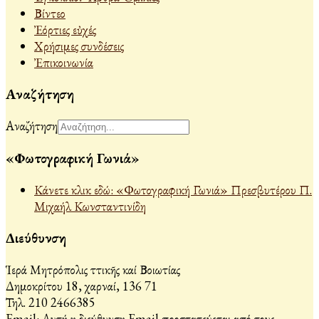
Βίντεο
Ἐόρτιες εὐχές
Χρήσιμες συνδέσεις
Ἐπικοινωνία
Αναζήτηση
Αναζήτηση
«Φωτογραφική Γωνιά»
Κάνετε κλικ εδώ: «Φωτογραφική Γωνιά» Πρεσβυτέρου Π.
Μιχαήλ Κωνσταντινίδη
Διεύθυνση
Ἱερά Μητρόπολις Ἀττικῆς καί Βοιωτίας
Δημοκρίτου 18, Ἀχαρναί, 136 71
Τηλ. 210 2466385
Email:
Αυτή η διεύθυνση Email προστατεύεται από τους