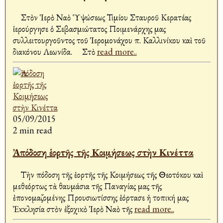
Στὸν Ἱερὸ Ναὸ Ὑψώσεως Τιμίου Σταυροῦ Κερατέας
ἱερούργησε ὁ Σεβασμιώτατος Ποιμενάρχης μας
συλλειτουργοῦντος τοῦ Ἱερομονάχου π. Καλλινίκου καὶ τοῦ
διακόνου Λεωνίδα. Στὸ
read more..
05/09/2015
2 min read
Ἀπόδοση ἑορτῆς τῆς Κοιμήσεως στὴν Κινέττα
Τὴν Ἀπόδοση τῆς ἑορτῆς τῆς Κοιμήσεως τῆς Θεοτόκου καὶ
μεθεόρτως τὰ θαυμάσια τῆς Παναγίας μας τῆς
ἐπονομαζομένης Προυσιωτίσσης ἑόρτασε ἡ τοπική μας
Ἐκκλησία στὸν ἐξοχικὸ Ἱερὸ Ναὸ τῆς
read more..