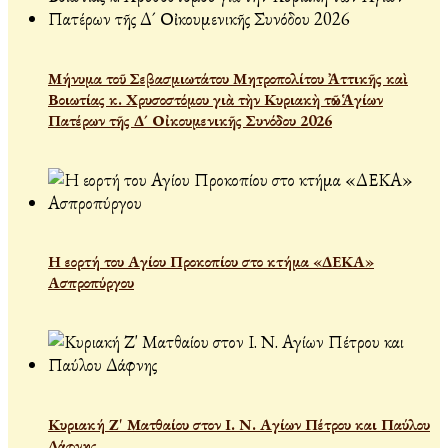
Μήνυμα τοῦ Σεβασμιωτάτου Μητροπολίτου Ἀττικῆς καὶ
Βοιωτίας κ. Χρυσοστόμου γιὰ τὴν Κυριακὴ τῶν Ἁγίων
Πατέρων τῆς Δ´ Οἰκουμενικῆς Συνόδου 2026
Η εορτή του Αγίου Προκοπίου στο κτήμα «ΔΕΚΑ»
Ασπροπύργου
Κυριακή Ζ' Ματθαίου στον Ι. Ν. Αγίων Πέτρου και Παύλου
Δάφνης