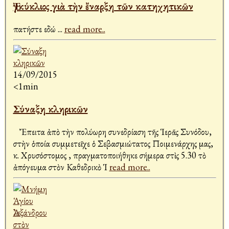
Ἐγκύκλιος γιὰ τὴν ἔναρξη τῶν κατηχητικῶν
πατήστε εδώ
...
read more..
14/09/2015
<1min
Σύναξη κληρικῶν
Ἔπειτα ἀπὸ τὴν πολύωρη συνεδρίαση τῆς Ἱερᾶς Συνόδου,
στὴν ὁποία συμμετεῖχε ὁ Σεβασμιώτατος Ποιμενάρχης μας,
κ. Χρυσόστομος , πραγματοποιήθηκε σήμερα στὶς 5.30 τὸ
ἀπόγευμα στὸν Καθεδρικὸ Ἱ
read more..