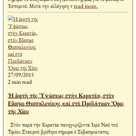
Ἑσπερινό. Μετὰ τὴν εὐλόγηση τ
read more..
27/09/2015
2 min read
Ἡ ἑορτὴ τῆς Ὑψώσεως στὴν Κερατέα, στὸν
Εὔοσμο Θεσσαλονίκης καὶ στὸ Προβάτειον Ὅρος
τῆς Χίου
Στὸν παρὰ τὴν Κερατέα πανηγυρίζοντα Ἱερὸ Ναὸ τοῦ
Τιμίου Σταυροῦ βρέθηκε σήμερα ὁ Σεβασμιώτατος