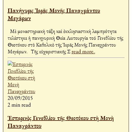
Πανήγυρις Ἱερᾶς Μονῆς Παναχράντου
Μεγάρων
Μὲ μοναστηριακὴ τάξη καὶ ἐκκλησιαστικὴ λαμπρότητα
τελέστηκε ἡ πανηγυρικὴ Θεία Λειτουργία τοῦ Γενεθλίου τῆς
Θεοτόκου στὸ Καθολικὸ τῆς Ἱερᾶς Μονῆς Παναχράντου
Μεγάρων. Τῆς εὐχαριστιακῆς Σ
read more..
20/09/2015
2 min read
Ἑσπερινὸς Γενεθλίου τῆς Θεοτόκου στὴ Μονὴ
Παναχράντου