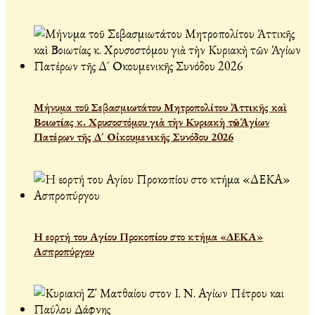
Μήνυμα τοῦ Σεβασμιωτάτου Μητροπολίτου Ἀττικῆς καὶ
Βοιωτίας κ. Χρυσοστόμου γιὰ τὴν Κυριακὴ τῶν Ἁγίων
Πατέρων τῆς Δ´ Οἰκουμενικῆς Συνόδου 2026
Η εορτή του Αγίου Προκοπίου στο κτήμα «ΔΕΚΑ»
Ασπροπύργου