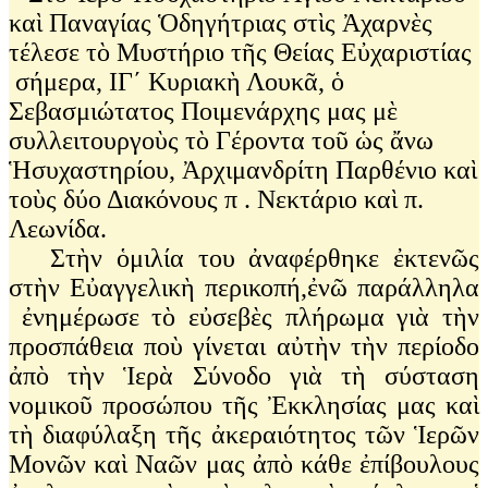
καὶ Παναγίας Ὁδηγήτριας στὶς Ἀχαρνὲς
τέλεσε τὸ Μυστήριο τῆς Θείας Εὐχαριστίας
σήμερα, ΙΓ΄ Κυριακὴ Λουκᾶ, ὁ
Σεβασμιώτατος Ποιμενάρχης μας μὲ
συλλειτουργοὺς τὸ Γέροντα τοῦ ὡς ἄνω
Ἡσυχαστηρίου, Ἀρχιμανδρίτη Παρθένιο καὶ
τοὺς δύο Διακόνους π . Νεκτάριο καὶ π.
Λεωνίδα.
Στὴν ὁμιλία του ἀναφέρθηκε ἐκτενῶς
στὴν Εὐαγγελικὴ περικοπή,ἐνῶ παράλληλα
ἐνημέρωσε τὸ εὐσεβὲς πλήρωμα γιὰ τὴν
προσπάθεια ποὺ γίνεται αὐτὴν τὴν περίοδο
ἀπὸ τὴν Ἱερὰ Σύνοδο γιὰ τὴ σύσταση
νομικοῦ προσώπου τῆς Ἐκκλησίας μας καὶ
τὴ διαφύλαξη τῆς ἀκεραιότητος τῶν Ἱερῶν
Μονῶν καὶ Ναῶν μας ἀπὸ κάθε ἐπίβουλους