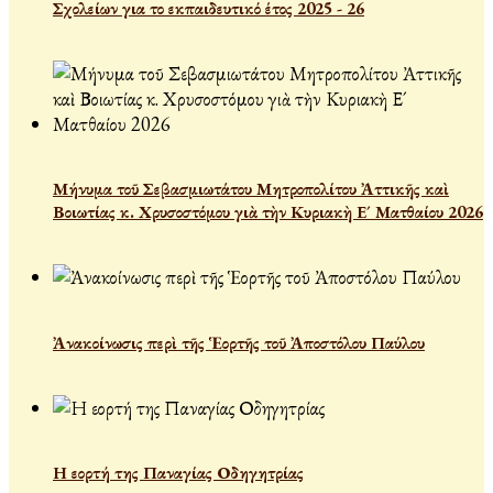
Σχολείων για το εκπαιδευτικό έτος 2025 - 26
Μήνυμα τοῦ Σεβασμιωτάτου Μητροπολίτου Ἀττικῆς καὶ
Βοιωτίας κ. Χρυσοστόμου γιὰ τὴν Κυριακὴ Ε´ Ματθαίου 2026
Ἀνακοίνωσις περὶ τῆς Ἑορτῆς τοῦ Ἀποστόλου Παύλου
Η εορτή της Παναγίας Οδηγητρίας