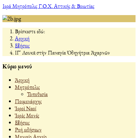
Ιερά Μητρόπολις Γ.Ο.Χ. Αττικής & Βοιωτίας
Βρίσκεστε εδώ:
Αρχική
Εἰδήσεις
ΙΓ΄ Λουκᾶ στὴν Παναγία Ὁδηγήτρια Ἀχαρνῶν
Κύριο μενού
Ἀρχική
Μητρόπολις
Τοποθεσία
Ποιμενάρχης
Ἱεροὶ Ναοί
Ἱερὲς Μονές
Εἰδήσεις
Ροή ειδήσεων
Μηνιαίο Αρχείο