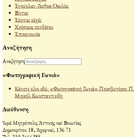
Ἐγκύκλιοι -Ἄρθρα-Ὁμιλίες
Βίντεο
Ἐόρτιες εὐχές
Χρήσιμες συνδέσεις
Ἐπικοινωνία
Αναζήτηση
Αναζήτηση
«Φωτογραφική Γωνιά»
Κάνετε κλικ εδώ: «Φωτογραφική Γωνιά» Πρεσβυτέρου Π.
Μιχαήλ Κωνσταντινίδη
Διεύθυνση
Ἱερά Μητρόπολις Ἀττικῆς καί Βοιωτίας
Δημοκρίτου 18, Ἀχαρναί, 136 71
Τηλ. 210 2466385