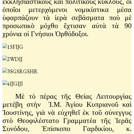
ἐκκλησιαστικοὺς καὶ πολιτικοὺς κύκλους, οἱ
ὁποῖοι μετερχόμενοι νομικίστικα μέσα
ὑφαρπάζουν τὰ ἱερὰ σεβάσματα ποὺ μὲ
προσωπικὸ μόχθο ἔχτισαν αὐτὰ τὰ 90
χρόνια οἱ Γνήσιοι Ὀρθόδοξοι.
Μὲ τὸ πέρας τῆς Θείας Λειτουργίας
μετέβη στὴν Ἱ.Μ. Ἁγίου Κυπριανοῦ καὶ
Ἰουστίνης, γιὰ νὰ εὐχηθεῖ ἐκ τοῦ σύνεγγυς
στὸ Θεοφιλέστατο Γραμματέα τῆς Ἱερᾶς
Συνόδου, Ἐπίσκοπο Γαρδικίου, κ.