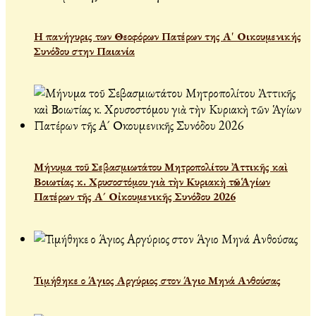
Η πανήγυρις των Θεοφόρων Πατέρων της Α' Οικουμενικής
Συνόδου στην Παιανία
Μήνυμα τοῦ Σεβασμιωτάτου Μητροπολίτου Ἀττικῆς καὶ
Βοιωτίας κ. Χρυσοστόμου γιὰ τὴν Κυριακὴ τῶν Ἁγίων
Πατέρων τῆς Α´ Οἰκουμενικῆς Συνόδου 2026
Τιμήθηκε ο Άγιος Αργύριος στον Άγιο Μηνά Ανθούσας