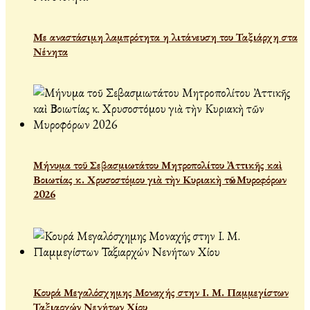
Με αναστάσιμη λαμπρότητα η λιτάνευση του Ταξιάρχη στα
Νένητα
Μήνυμα τοῦ Σεβασμιωτάτου Μητροπολίτου Ἀττικῆς καὶ
Βοιωτίας κ. Χρυσοστόμου γιὰ τὴν Κυριακὴ τῶν Μυροφόρων
2026
Κουρά Μεγαλόσχημης Μοναχής στην Ι. Μ. Παμμεγίστων
Ταξιαρχών Νενήτων Χίου