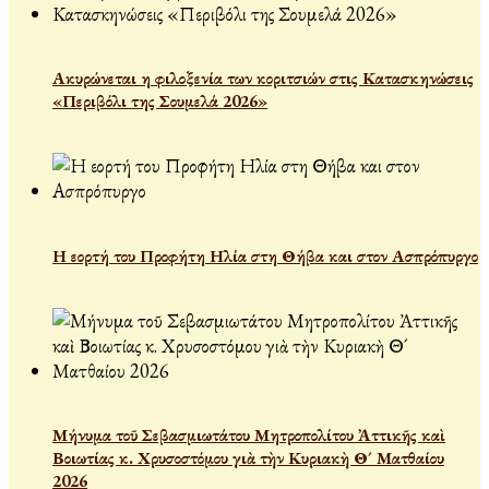
Ακυρώνεται η φιλοξενία των κοριτσιών στις Κατασκηνώσεις
«Περιβόλι της Σουμελά 2026»
Η εορτή του Προφήτη Ηλία στη Θήβα και στον Ασπρόπυργο
Μήνυμα τοῦ Σεβασμιωτάτου Μητροπολίτου Ἀττικῆς καὶ
Βοιωτίας κ. Χρυσοστόμου γιὰ τὴν Κυριακὴ Θ´ Ματθαίου
2026