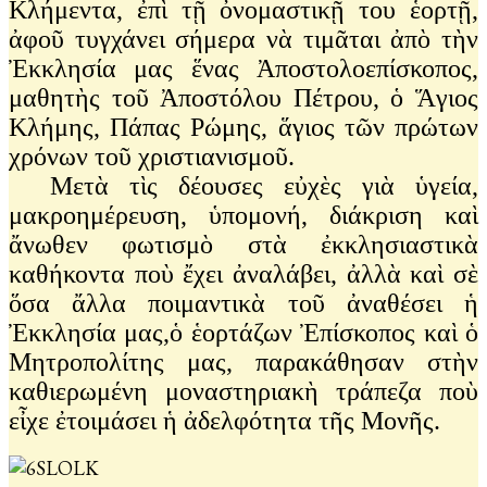
Κλήμεντα, ἐπὶ τῇ ὀνομαστικῇ του ἑορτῇ,
ἀφοῦ τυγχάνει σήμερα νὰ τιμᾶται ἀπὸ τὴν
Ἐκκλησία μας ἕνας Ἀποστολοεπίσκοπος,
μαθητὴς τοῦ Ἀποστόλου Πέτρου, ὁ Ἅγιος
Κλήμης, Πάπας Ρώμης, ἅγιος τῶν πρώτων
χρόνων τοῦ χριστιανισμοῦ.
Μετὰ τὶς δέουσες εὐχὲς γιὰ ὑγεία,
μακροημέρευση, ὑπομονή, διάκριση καὶ
ἄνωθεν φωτισμὸ στὰ ἐκκλησιαστικὰ
καθήκοντα ποὺ ἔχει ἀναλάβει, ἀλλὰ καὶ σὲ
ὅσα ἄλλα ποιμαντικὰ τοῦ ἀναθέσει ἡ
Ἐκκλησία μας,ὁ ἑορτάζων Ἐπίσκοπος καὶ ὁ
Μητροπολίτης μας, παρακάθησαν στὴν
καθιερωμένη μοναστηριακὴ τράπεζα ποὺ
εἶχε ἐτοιμάσει ἡ ἀδελφότητα τῆς Μονῆς.