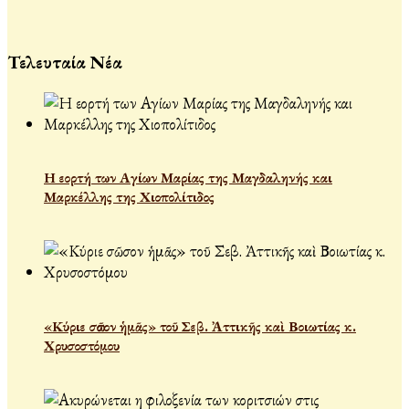
Τελευταία Νέα
Η εορτή των Αγίων Μαρίας της Μαγδαληνής και
Μαρκέλλης της Χιοπολίτιδος
«Κύριε σῶσον ἡμᾶς» τοῦ Σεβ. Ἀττικῆς καὶ Βοιωτίας κ.
Χρυσοστόμου