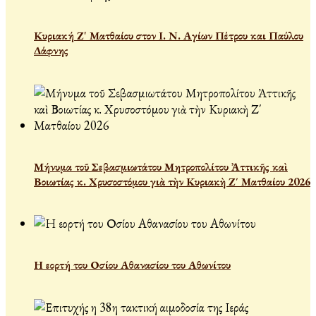
Κυριακή Ζ' Ματθαίου στον Ι. Ν. Αγίων Πέτρου και Παύλου
Δάφνης
Μήνυμα τοῦ Σεβασμιωτάτου Μητροπολίτου Ἀττικῆς καὶ
Βοιωτίας κ. Χρυσοστόμου γιὰ τὴν Κυριακὴ Ζ΄ Ματθαίου 2026
Η εορτή του Οσίου Αθανασίου του Αθωνίτου