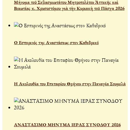
Μήνυμα τοῦ Σεβασμιωτάτου Μητροπολίτου Ἀττικῆς καὶ
Βοιωτίας κ. Χρυσοστόμου γιὰ τὴν Κυριακὴ τοῦ Πάσχα 2026
Ο Εσπερινός της Αναστάσεως στον Καθεδρικό
Η Ακολουθία του Επιταφίου Θρήνου στην Παναγία Σουμελά
ΑΝΑΣΤΑΣΙΜΟ ΜΗΝΥΜΑ ΙΕΡΑΣ ΣΥΝΟΔΟΥ 2026