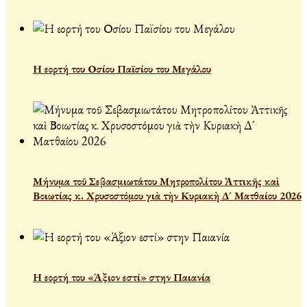
Η εορτή του Οσίου Παϊσίου του Μεγάλου
Μήνυμα τοῦ Σεβασμιωτάτου Μητροπολίτου Ἀττικῆς καὶ
Βοιωτίας κ. Χρυσοστόμου γιὰ τὴν Κυριακὴ Δ´ Ματθαίου 2026
Η εορτή του «Άξιον εστί» στην Παιανία