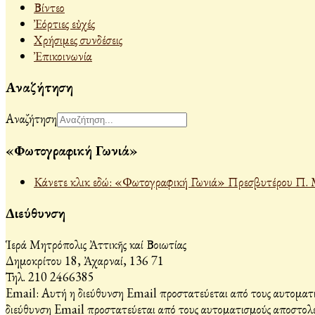
Βίντεο
Ἐόρτιες εὐχές
Χρήσιμες συνδέσεις
Ἐπικοινωνία
Αναζήτηση
Αναζήτηση
«Φωτογραφική Γωνιά»
Κάνετε κλικ εδώ: «Φωτογραφική Γωνιά» Πρεσβυτέρου Π. 
Διεύθυνση
Ἱερά Μητρόπολις Ἀττικῆς καί Βοιωτίας
Δημοκρίτου 18, Ἀχαρναί, 136 71
Τηλ. 210 2466385
Email:
Αυτή η διεύθυνση Email προστατεύεται από τους αυτοματι
διεύθυνση Email προστατεύεται από τους αυτοματισμούς αποστολέ