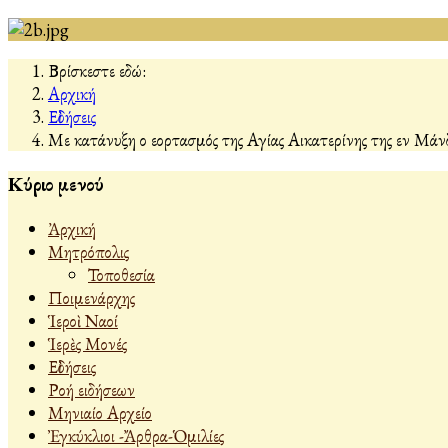
Βρίσκεστε εδώ:
Αρχική
Εἰδήσεις
Με κατάνυξη ο εορτασμός της Αγίας Αικατερίνης της εν Μάν
Κύριο μενού
Ἀρχική
Μητρόπολις
Τοποθεσία
Ποιμενάρχης
Ἱεροὶ Ναοί
Ἱερὲς Μονές
Εἰδήσεις
Ροή ειδήσεων
Μηνιαίο Αρχείο
Ἐγκύκλιοι -Ἄρθρα-Ὁμιλίες