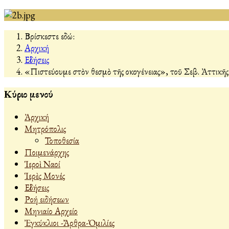
Βρίσκεστε εδώ:
Αρχική
Εἰδήσεις
«Πιστεύουμε στὸν θεσμὸ τῆς οἰκογένειας», τοῦ Σεβ. Ἀττικῆς
Κύριο μενού
Ἀρχική
Μητρόπολις
Τοποθεσία
Ποιμενάρχης
Ἱεροὶ Ναοί
Ἱερὲς Μονές
Εἰδήσεις
Ροή ειδήσεων
Μηνιαίο Αρχείο
Ἐγκύκλιοι -Ἄρθρα-Ὁμιλίες