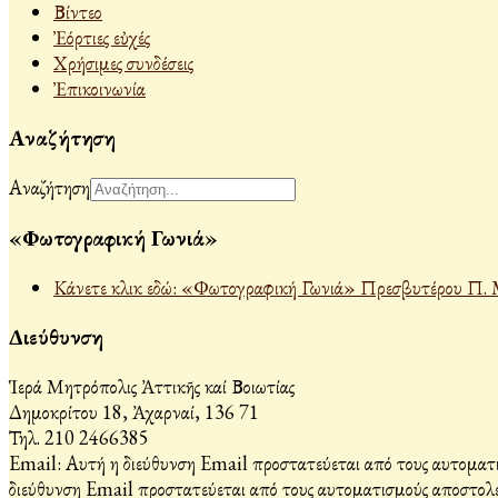
Βίντεο
Ἐόρτιες εὐχές
Χρήσιμες συνδέσεις
Ἐπικοινωνία
Αναζήτηση
Αναζήτηση
«Φωτογραφική Γωνιά»
Κάνετε κλικ εδώ: «Φωτογραφική Γωνιά» Πρεσβυτέρου Π. 
Διεύθυνση
Ἱερά Μητρόπολις Ἀττικῆς καί Βοιωτίας
Δημοκρίτου 18, Ἀχαρναί, 136 71
Τηλ. 210 2466385
Email:
Αυτή η διεύθυνση Email προστατεύεται από τους αυτοματι
διεύθυνση Email προστατεύεται από τους αυτοματισμούς αποστολέ