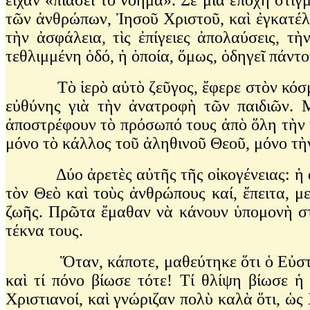
τῶν ἀνθρώπων, Ἰησοῦ Χριστοῦ, καὶ ἐγκατέλ
τὴν ἀσφάλεια, τὶς ἐπίγειες ἀπολαύσεις, τ
τεθλιμμένη ὁδό, ἡ ὁποία, ὅμως, ὁδηγεῖ πάν
Τὸ ἱερὸ αὐτὸ ζεῦγος, ἔφερε στὸν κόσμο δύ
εὐθύνης γιὰ τὴν ἀνατροφὴ τῶν παιδιῶν. Μ
ἀποστρέφουν τὸ πρόσωπό τους ἀπὸ ὅλη τὴν κ
μόνο τὸ κάλλος τοῦ ἀληθινοῦ Θεοῦ, μόνο τ
Δύο ἀρετὲς αὐτῆς τῆς οἰκογένειας: ἡ ἀγάπ
τὸν Θεὸ καὶ τοὺς ἀνθρώπους καί, ἔπειτα, 
ζωῆς. Πρῶτα ἔμαθαν νὰ κάνουν ὑπομονὴ στὶ
τέκνα τους.
Ὅταν, κάποτε, μαθεύτηκε ὅτι ὁ Εὐστάθιος
καὶ τί πόνο βίωσε τότε! Τί θλίψη βίωσε ἡ
Χριστιανοί, καὶ γνώριζαν πολὺ καλὰ ὅτι, ὡς