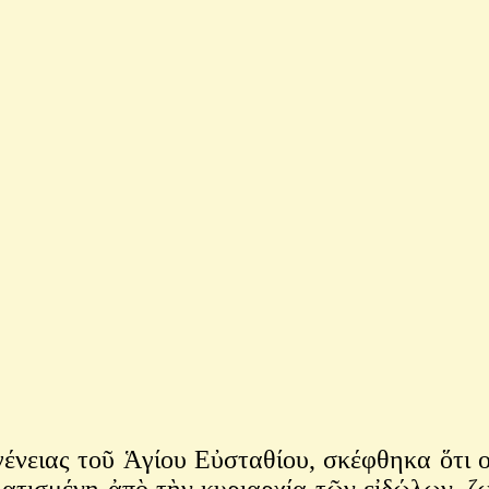
ας τοῦ Ἁγίου Εὐσταθίου, σκέφθηκα ὅτι οἱ 
γματισμένη ἀπὸ τὴν κυριαρχία τῶν εἰδώλων,