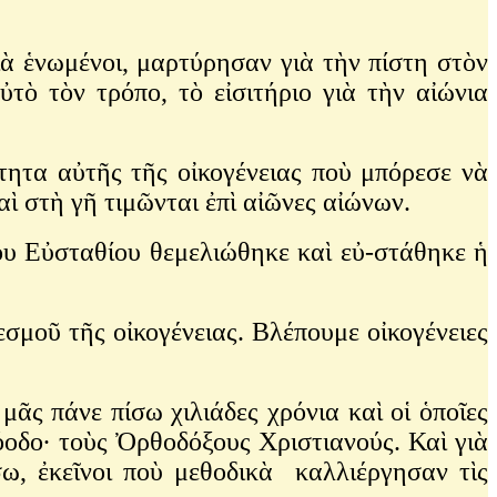
 ἑνωμένοι, μαρτύρησαν γιὰ τὴν πίστη στὸν
ὐτὸ τὸν τρόπο, τὸ εἰσιτήριο γιὰ τὴν αἰώνια
τα αὐτῆς τῆς οἰκογένειας ποὺ μπόρεσε νὰ
αὶ στὴ γῆ τιμῶνται ἐπὶ αἰῶνες αἰώνων.
 Εὐσταθίου θεμελιώθηκε καὶ εὐ-στάθηκε ἡ
ῦ τῆς οἰκογένειας. Βλέπουμε οἰκογένειες
πάνε πίσω χιλιάδες χρόνια καὶ οἱ ὁποῖες
οδο· τοὺς Ὀρθοδόξους Χριστιανούς. Καὶ γιὰ
σω, ἐκεῖνοι ποὺ μεθοδικὰ καλλιέργησαν τὶς