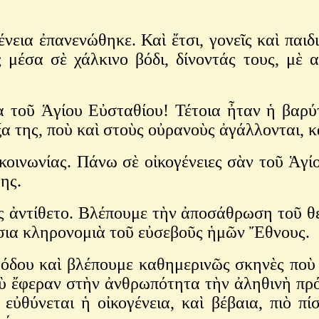
ἐπανενώθηκε. Καὶ ἔτσι, γονεῖς καὶ παιδιὰ
μέσα σὲ χάλκινο βόδι, δίνοντάς τους, μὲ α
 Ἁγίου Εὐσταθίου! Τέτοια ἦταν ἡ βαρύτη
α της, ποὺ καὶ στοὺς οὐρανοὺς ἀγάλλονται, κ
ωνίας. Πάνω σὲ οἰκογένειες σὰν τοῦ Ἁγίου
μης.
ίθετο. Βλέπουμε τὴν ἀποσάθρωση τοῦ θεσμο
ύσια κληρονομιὰ τοῦ εὐσεβοῦς ἡμῶν Ἔθνους.
αὶ βλέπουμε καθημερινῶς σκηνὲς ποὺ μᾶς 
οὺ ἔφεραν στὴν ἀνθρωπότητα τὴν ἀληθινὴ πρό
εὐθύνεται ἡ οἰκογένεια, καὶ βέβαια, πιὸ πί