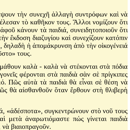
ουν τὴν συνεχῆ ἀλλαγὴ συντρόφων καὶ νὰ
τέλεσαν τὸ καθῆκον τους. Ἄλλοι νομίζουν ὅτι
ἀφοῦ κάνουν τὰ παιδιά, συνειδητοποιοῦν ὅτι
ὴν ἔκδοση διαζυγίου καὶ συνεχίζουν κατόπιν
ς, δηλαδὴ ἡ ἀπομάκρυνση ἀπὸ τὴν οἰκογένειά
οῦστο» τους.
θουν καλὰ - καλὰ νὰ στέκονται στὰ πόδια
γονεῖς φέρονται στὰ παιδιὰ σὰν σὲ πρίγκιπες
ό. Πῶς αὐτὰ τὰ παιδιὰ θὰ εἶναι σὲ θέση νὰ
ῶς θὰ αἰσθανθοῦν ὅταν ἔρθουν στὴ θλιβερὴ
ά, «ἀδέσποτα», συγκεντρώνουν στὸ νοῦ τους
αὶ μετὰ ἀναρωτιόμαστε πώς γίνεται παιδιὰ
, νὰ βιαιοπραγοῦν.