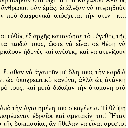
 ἄνθρωποι σὰν ἐμᾶς, ἐπέλεξαν νὰ στερηθοῦν
ον ποὺ διαχρονικὰ ὑπόσχεται τὴν στενὴ καὶ
ὶ εὐθὺς ἐξ ἀρχῆς κατανόησε τὸ μέγεθος τῆς
τὰ παιδιά τους, ὥστε νὰ εἶναι σὲ θέση νὰ
άζουν ἠδονὲς καὶ ἀνέσεις, καὶ νὰ ἀτενίζουν
.
 ἔμαθαν νὰ ἀγαποῦν μὲ ὅλη τους τὴν καρδιὰ
ὄχι ὡς ὑποχρεωτικὸ κανόνα, ἀλλὰ ὡς ἀνάγκη
ρό τους, καὶ μετὰ δίδαξαν τὴν ὑπομονὴ στὰ
ὸ τὴν ἀγαπημένη του οἰκογένεια. Τί θλίψη
 παρέμεναν ἑδραῖοι καὶ ἀμετακίνητοι! Ἦταν
 τῆς δοκιμασίας, ἂν ἤθελαν νὰ εἶναι ἀρεστοὶ