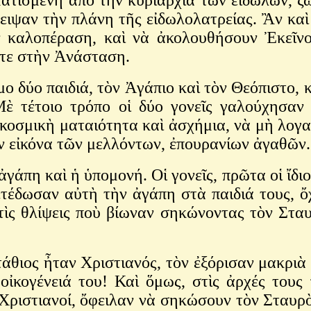
ειψαν τὴν πλάνη τῆς εἰδωλολατρείας. Ἂν καὶ
ὴν καλοπέραση, καὶ νὰ ἀκολουθήσουν Ἐκεῖν
τοτε στὴν Ἀνάσταση.
ο παιδιά, τὸν Ἀγάπιο καὶ τὸν Θεόπιστο, κα
ὲ τέτοιο τρόπο οἱ δύο γονεῖς γαλούχησαν 
οσμικὴ ματαιότητα καὶ ἀσχήμια, νὰ μὴ λογαρι
ὴν εἰκόνα τῶν μελλόντων, ἐπουρανίων ἀγαθῶν
η καὶ ἡ ὑπομονή. Οἱ γονεῖς, πρῶτα οἱ ἴδιοι
μετέδωσαν αὐτὴ τὴν ἀγάπη στὰ παιδιά τους, 
ς θλίψεις ποὺ βίωναν σηκώνοντας τὸν Σταυ
 ἦταν Χριστιανός, τὸν ἐξόρισαν μακριὰ ἀπ
 οἰκογένειά του! Καὶ ὅμως, στὶς ἀρχές τους
 Χριστιανοί, ὄφειλαν νὰ σηκώσουν τὸν Σταυρὸ