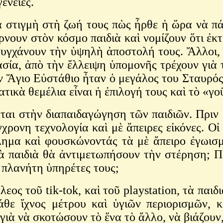
γένειες.
μὴ στὴ ζωή τους πὼς ἦρθε ἡ ὥρα νὰ πάψ
νουν στὸν κόσμο παιδιὰ καὶ νομίζουν ὅτι ἐκ
ιτυγχάνουν τὴν ὑψηλὴ ἀποστολή τους. Ἄλλοι, 
σία, ἀπὸ τὴν ἔλλειψη ὑπομονῆς τρέχουν γιὰ τ
ν Ἅγιο Εὐστάθιο ἦταν ὁ μεγάλος του Σταυρό
τικὰ θεμέλια εἶναι ἡ ἐπιλογή τους καὶ τὸ «γ
τὴν διαπαιδαγώγηση τῶν παιδιῶν. Πριν μά
χρονη τεχνολογία καὶ μὲ ἄπειρες εἰκόνες. Οἱ 
έλημα καὶ φουσκώνοντάς τὰ μὲ ἄπειρο ἐγωισμ
ὰ παιδιὰ θὰ ἀντιμετωπήσουν τὴν στέρηση; Π
ῦ πλανήτη ὑπηρέτες τους;
τοῦ tik-tok, καὶ τοῦ playstation, τὰ παιδι
άθε ἴχνος μέτρου καὶ ὑγιῶν περιορισμῶν, κ
γιὰ νὰ σκοτώσουν τὸ ἕνα τὸ ἄλλο, νὰ βιάζουν