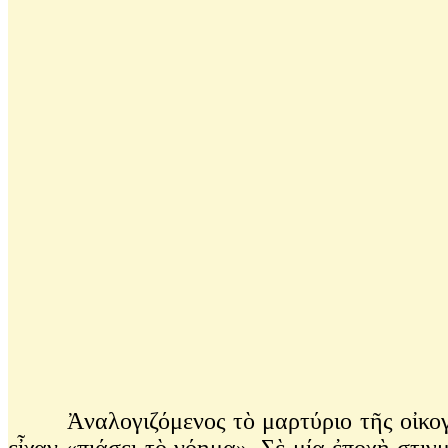
Ἀναλογιζόμενος τὸ μαρτύριο τῆς οἰκογένει
εἶχαν «πιάσει τὸ νόημα». Σὲ μία ἐποχὴ στι