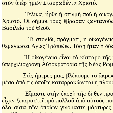
στὸν ὑπὲρ ἡμῶν Σταυρωθέντα Χριστό.
Τελικά, ἦρθε ἡ στιγμὴ ποὺ ἡ οἰκογένεια 
Χριστό. Οἱ δήμιοι τοὺς ἔβρασαν ζωντανοὺς 
Βασιλεία τοῦ Θεοῦ.
Τί στολίδι, πράγματι, ἡ οἰκογένεια τοῦ
θεμελιώσει Ἅγιες Τράπεζες. Τόση ἦταν ἡ δόξ
Ἡ οἰκογένεια εἶναι τὸ κύτταρο τῆς κοιν
ὑπερχιλιόχρονη Αὐτοκρατορία τῆς Νέας Ρώ
Στὶς ἡμέρες μας, βλέπουμε τὸ ἄκρως ἀντ
μέσα ἀπὸ τὶς ὁποῖες καταρρακώνεται ἡ πλο
Εἴμαστε στὴν ἐποχὴ τῆς δῆθεν προόδου κ
εἶχαν ξεπεραστεῖ πρὸ πολλοῦ ἀπὸ αὐτοὺς π
ὅλα αὐτὰ τῶν ὁποίων γινόμαστε μάρτυρες, 