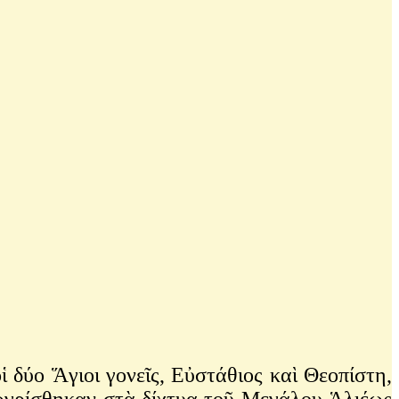
δύο Ἅγιοι γονεῖς, Εὐστάθιος καὶ Θεοπίστη,
 ζωγρίσθηκαν στὰ δίχτυα τοῦ Μεγάλου Ἁλιέως