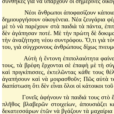
συνθῆκες γιὰ νὰ ὑπάρχουν οἱ σημερινὲς οἰκο
Νέοι ἄνθρωποι ἀποφασίζουν κάποια στιγ
δημιουργήσουν οἰκογένεια. Νέα ζευγάρια φέρ
μὲ τὸ νὰ παρέχουν στὰ παιδιὰ τὰ πάντα, ἐπ
δὲν ἀγάπησαν ποτέ. Μὲ τὴν πρώτη δὲ δοκιμα
τὴν ἀναζήτηση νέου συντρόφου. Ὅ,τι γιὰ τὸ
του, γιὰ σύγχρονους ἀνθρώπους δίχως πνευμα
Αὐτὴ ἡ ἔντονη ἐπιπολαιότητα φαίνεται σ
τους, τὰ βρέφη ἔρχονται σὲ ἐπαφὴ μὲ τὴ σύγ
καὶ πριγκίπισσες, ἐκτελῶντας κάθε τους θ
ἀγαπήσουν καὶ νὰ μοιρασθοῦν; Πῶς αὐτὰ τ
διαπίστωση ὅτι δὲν εἶναι ὅλοι οἱ κάτοικοι το
Γονεῖς ἀφήνουν τὰ παιδιά τους στὸ ἔλεος 
πλῆθος βλαβερῶν στοιχείων, ἀπουσιάζει κ
δεκατεσσάρων ἐτῶν νὰ βγάζουν τὰ μαχαίρια 