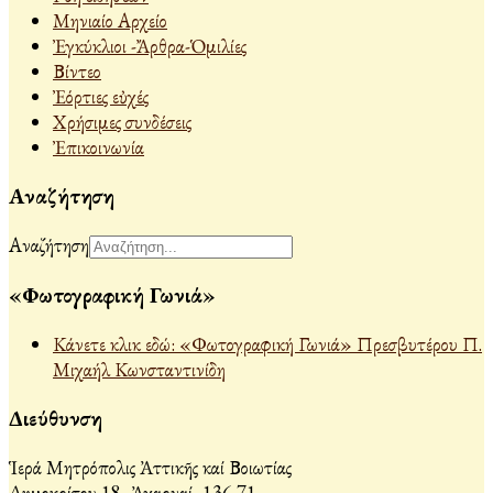
Μηνιαίο Αρχείο
Ἐγκύκλιοι -Ἄρθρα-Ὁμιλίες
Βίντεο
Ἐόρτιες εὐχές
Χρήσιμες συνδέσεις
Ἐπικοινωνία
Αναζήτηση
Αναζήτηση
«Φωτογραφική Γωνιά»
Κάνετε κλικ εδώ: «Φωτογραφική Γωνιά» Πρεσβυτέρου Π.
Μιχαήλ Κωνσταντινίδη
Διεύθυνση
Ἱερά Μητρόπολις Ἀττικῆς καί Βοιωτίας
Δημοκρίτου 18, Ἀχαρναί, 136 71