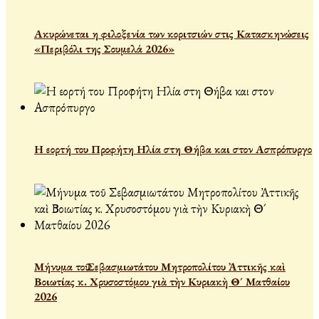
Ακυρώνεται η φιλοξενία των κοριτσιών στις Κατασκηνώσεις
«Περιβόλι της Σουμελά 2026»
Η εορτή του Προφήτη Ηλία στη Θήβα και στον Ασπρόπυργο
Μήνυμα τοῦ Σεβασμιωτάτου Μητροπολίτου Ἀττικῆς καὶ
Βοιωτίας κ. Χρυσοστόμου γιὰ τὴν Κυριακὴ Θ´ Ματθαίου
2026