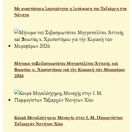
Με αναστάσιμη λαμπρότητα η λιτάνευση του Ταξιάρχη στα
Νένητα
Μήνυμα τοῦ Σεβασμιωτάτου Μητροπολίτου Ἀττικῆς καὶ
Βοιωτίας κ. Χρυσοστόμου γιὰ τὴν Κυριακὴ τῶν Μυροφόρων
2026
Κουρά Μεγαλόσχημης Μοναχής στην Ι. Μ. Παμμεγίστων
Ταξιαρχών Νενήτων Χίου