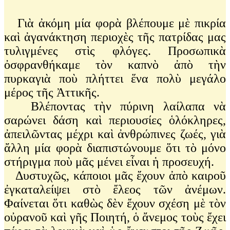
Γιὰ ἀκόμη μία φορὰ βλέπουμε μὲ πικρία
καὶ ἀγανάκτηση περιοχὲς τῆς πατρίδας μας
τυλιγμένες στὶς φλόγες. Προσωπικὰ
ὀσφρανθήκαμε τὸν καπνὸ ἀπὸ τὴν
πυρκαγιὰ ποὺ πλήττει ἕνα πολὺ μεγάλο
μέρος τῆς Ἀττικῆς.
Βλέποντας τὴν πύρινη λαίλαπα νὰ
σαρώνει δάση καὶ περιουσίες ὁλόκληρες,
ἀπειλῶντας μέχρι καὶ ἀνθρώπινες ζωές, γιὰ
ἄλλη μία φορὰ διαπιστώνουμε ὅτι τὸ μόνο
στήριγμα ποὺ μᾶς μένει εἶναι ἡ προσευχή.
Δυστυχῶς, κάποιοι μᾶς ἔχουν ἀπὸ καιροῦ
ἐγκαταλείψει στὸ ἔλεος τῶν ἀνέμων.
Φαίνεται ὅτι καθὼς δὲν ἔχουν σχέση μὲ τὸν
οὐρανοῦ καὶ γῆς Ποιητή, ὁ ἄνεμος τοὺς ἔχει