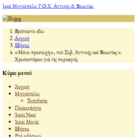
Ιερά Μητρόπολις Γ.Ο.Χ. Αττικής & Βοιωτίας
Βρίσκεστε εδώ:
Αρχική
Εἰδήσεις
«Μόνο προσευχή», τοῦ Σεβ. Ἀττικῆς καὶ Βοιωτίας κ.
Χρυσοστόμου γιὰ τὶς πυρκαγιές
Κύριο μενού
Ἀρχική
Μητρόπολις
Τοποθεσία
Ποιμενάρχης
Ἱεροὶ Ναοί
Ἱερὲς Μονές
Εἰδήσεις
Ροή ειδήσεων