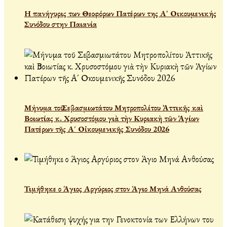
Η πανήγυρις των Θεοφόρων Πατέρων της Α' Οικουμενικής
Συνόδου στην Παιανία
Μήνυμα τοῦ Σεβασμιωτάτου Μητροπολίτου Ἀττικῆς καὶ
Βοιωτίας κ. Χρυσοστόμου γιὰ τὴν Κυριακὴ τῶν Ἁγίων
Πατέρων τῆς Α´ Οἰκουμενικῆς Συνόδου 2026
Τιμήθηκε ο Άγιος Αργύριος στον Άγιο Μηνά Ανθούσας