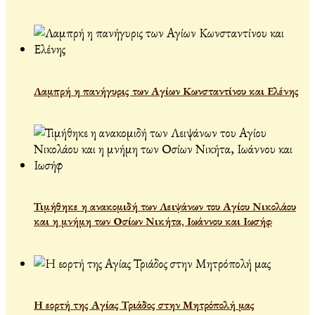
Λαμπρή η πανήγυρις των Αγίων Κωνσταντίνου και Ελένης
Τιμήθηκε η ανακομιδή των Λειψάνων του Αγίου Νικολάου
και η μνήμη των Οσίων Νικήτα, Ιωάννου και Ιωσήφ
Η εορτή της Αγίας Τριάδος στην Μητρόπολή μας