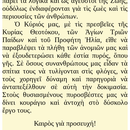
πάρει τὰ λογικὰ καὶ ὡς ἄγευστοι τῆς Ζωῆς,
οὐδόλως ἐνδιαφέρονται γιὰ τὶς ζωὲς καὶ τὶς
περιουσίες τῶν ἀνθρώπων.
Ὁ Κύριός μας, μὲ τὶς πρεσβεῖες τῆς
Κυρίας Θεοτόκου, τῶν Ἁγίων Τριῶν
Παίδων καὶ τοῦ Προφήτη Ἠλία, εἴθε νὰ
παραβλέψει τὰ πλήθη τῶν ἀνομιῶν μας καὶ
νὰ ἐξουδετερώσει κάθε ἐστία πυρός, ὅπου
γῆς. Σὲ ὅσους συνανθρώπους μας εἶδαν τὰ
σπίτια τους νὰ τυλίγονται στὶς φλόγες, νὰ
τοὺς χορηγεῖ δύναμη καὶ παρηγοριὰ νὰ
ἀνταπεξέλθουν σὲ αὐτὴ τὴν δοκιμασία.
Στοὺς θυσιασμένους πυροσβέστες μας νὰ
δίνει κουράγιο καὶ ἀντοχὴ στὸ δύσκολο
ἔργο τους.
Καιρὸς γιὰ προσευχή!