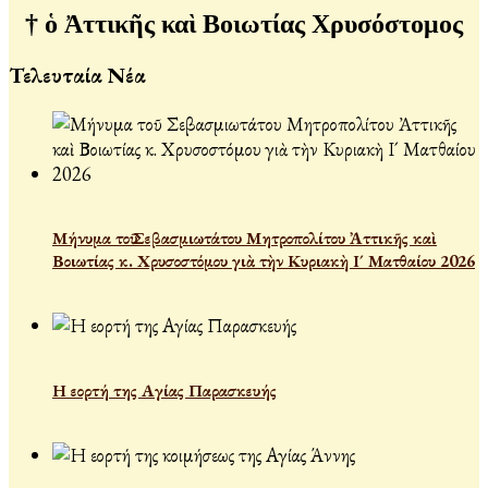
†
ὁ Ἀττικῆς καὶ Βοιωτίας Χρυσόστομος
Τελευταία Νέα
Μήνυμα τοῦ Σεβασμιωτάτου Μητροπολίτου Ἀττικῆς καὶ
Βοιωτίας κ. Χρυσοστόμου γιὰ τὴν Κυριακὴ Ι´ Ματθαίου 2026
Η εορτή της Αγίας Παρασκευής