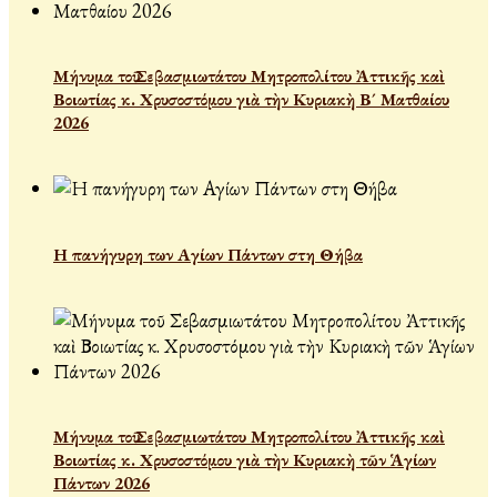
Μήνυμα τοῦ Σεβασμιωτάτου Μητροπολίτου Ἀττικῆς καὶ
Βοιωτίας κ. Χρυσοστόμου γιὰ τὴν Κυριακὴ Β´ Ματθαίου
2026
Η πανήγυρη των Αγίων Πάντων στη Θήβα
Μήνυμα τοῦ Σεβασμιωτάτου Μητροπολίτου Ἀττικῆς καὶ
Βοιωτίας κ. Χρυσοστόμου γιὰ τὴν Κυριακὴ τῶν Ἁγίων
Πάντων 2026