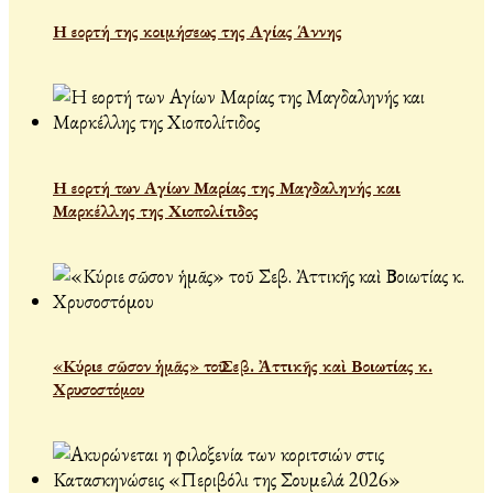
Η εορτή της κοιμήσεως της Αγίας Άννης
Η εορτή των Αγίων Μαρίας της Μαγδαληνής και
Μαρκέλλης της Χιοπολίτιδος
«Κύριε σῶσον ἡμᾶς» τοῦ Σεβ. Ἀττικῆς καὶ Βοιωτίας κ.
Χρυσοστόμου