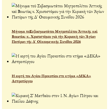
Μήνυμα τοῦ Σεβασμιωτάτου Μητροπολίτου Ἀττικῆς καὶ
Βοιωτίας κ. Χρυσοστόμου γιὰ τὴν Κυριακὴ τῶν Ἁγίων
Πατέρων τῆς Δ´ Οἰκουμενικῆς Συνόδου 2026
Η εορτή του Αγίου Προκοπίου στο κτήμα «ΔΕΚΑ»
Ασπροπύργου