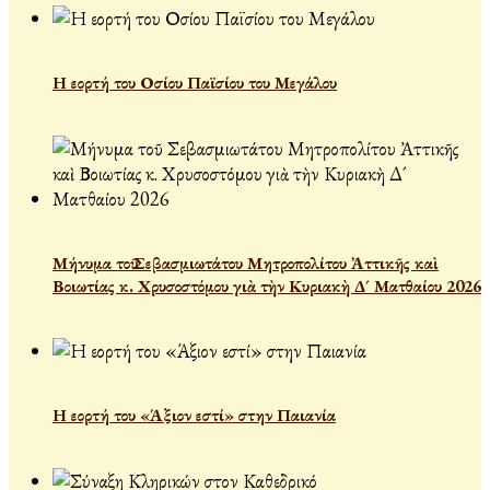
Η εορτή του Οσίου Παϊσίου του Μεγάλου
Μήνυμα τοῦ Σεβασμιωτάτου Μητροπολίτου Ἀττικῆς καὶ
Βοιωτίας κ. Χρυσοστόμου γιὰ τὴν Κυριακὴ Δ´ Ματθαίου 2026
Η εορτή του «Άξιον εστί» στην Παιανία