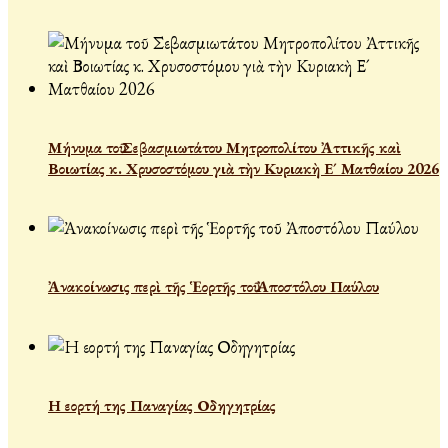
Μήνυμα τοῦ Σεβασμιωτάτου Μητροπολίτου Ἀττικῆς καὶ
Βοιωτίας κ. Χρυσοστόμου γιὰ τὴν Κυριακὴ Ε´ Ματθαίου 2026
Ἀνακοίνωσις περὶ τῆς Ἑορτῆς τοῦ Ἀποστόλου Παύλου
Η εορτή της Παναγίας Οδηγητρίας