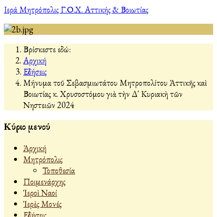
Ιερά Μητρόπολις Γ.Ο.Χ. Αττικής & Βοιωτίας
Βρίσκεστε εδώ:
Αρχική
Εἰδήσεις
Μήνυμα τοῦ Σεβασμιωτάτου Μητροπολίτου Ἀττικῆς καὶ
Βοιωτίας κ. Χρυσοστόμου γιὰ τὴν Δ' Κυριακὴ τῶν
Νηστειῶν 2024
Κύριο μενού
Ἀρχική
Μητρόπολις
Τοποθεσία
Ποιμενάρχης
Ἱεροὶ Ναοί
Ἱερὲς Μονές
Εἰδήσεις