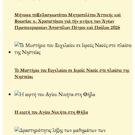
Μήνυμα τοῦ Σεβασμιωτάτου Μητροπολίτου Ἀττικῆς καὶ
Βοιωτίας κ. Χρυσοστόμου γιὰ τὴν μνήμη των Ἁγίων
Πρωτοκορυφαίων Ἀποστόλων Πέτρου καὶ Παύλου 2026
Το Μυστήριο του Ευχελαίου σε Ιερούς Ναούς στο πλαίσιο της
Νηστείας
Η εορτή του Αγίου Νικήτα στη Θήβα