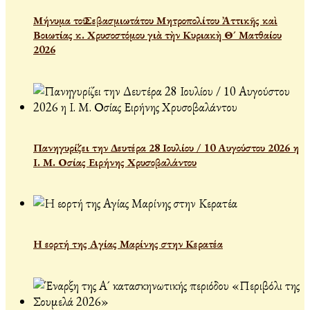
Μήνυμα τοῦ Σεβασμιωτάτου Μητροπολίτου Ἀττικῆς καὶ
Βοιωτίας κ. Χρυσοστόμου γιὰ τὴν Κυριακὴ Θ´ Ματθαίου
2026
Πανηγυρίζει την Δευτέρα 28 Ιουλίου / 10 Αυγούστου 2026 η
Ι. Μ. Οσίας Ειρήνης Χρυσοβαλάντου
Η εορτή της Αγίας Μαρίνης στην Κερατέα