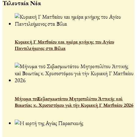
Τελευταία Νέα
Κυριακή Ι´ Ματθαίου και ημέρα μνήμης του Αγίου
Παντελεήμονος στα Βίλια
Μήνυμα τοῦ Σεβασμιωτάτου Μητροπολίτου Ἀττικῆς καὶ
Βοιωτίας κ. Χρυσοστόμου γιὰ τὴν Κυριακὴ Ι´ Ματθαίου 2026