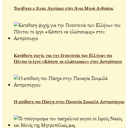
Τιμήθηκε ο Άγιος Αργύριος στον Άγιο Μηνά Ανθούσας
Κατάθεση ψυχής για την Γενοκτονία των Ελλήνων του
Πόντου το έργο «Κάποτε να κλώσκουμες» στον Ασπρόπυργο
Η απόδοση του Πάσχα στην Παναγία Σουμελά Ασπροπύργου