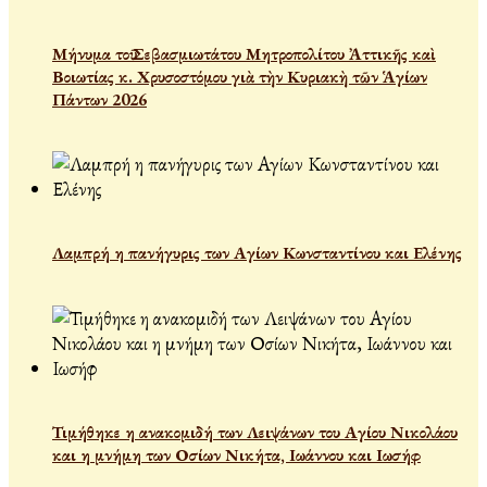
Μήνυμα τοῦ Σεβασμιωτάτου Μητροπολίτου Ἀττικῆς καὶ
Βοιωτίας κ. Χρυσοστόμου γιὰ τὴν Κυριακὴ τῶν Ἁγίων
Πάντων 2026
Λαμπρή η πανήγυρις των Αγίων Κωνσταντίνου και Ελένης
Τιμήθηκε η ανακομιδή των Λειψάνων του Αγίου Νικολάου
και η μνήμη των Οσίων Νικήτα, Ιωάννου και Ιωσήφ