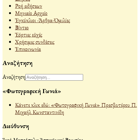
Ροή ειδήσεων
Μηνιαίο Αρχείο
Ἐγκύκλιοι -Ἄρθρα-Ὁμιλίες
Βίντεο
Ἐόρτιες εὐχές
Χρήσιμες συνδέσεις
Ἐπικοινωνία
Αναζήτηση
Αναζήτηση
«Φωτογραφική Γωνιά»
Κάνετε κλικ εδώ: «Φωτογραφική Γωνιά» Πρεσβυτέρου Π.
Μιχαήλ Κωνσταντινίδη
Διεύθυνση
Ἱερά Μητρόπολις Ἀττικῆς καί Βοιωτίας