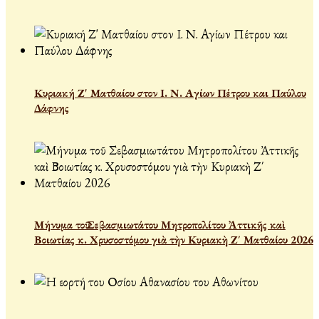
Κυριακή Ζ' Ματθαίου στον Ι. Ν. Αγίων Πέτρου και Παύλου
Δάφνης
Μήνυμα τοῦ Σεβασμιωτάτου Μητροπολίτου Ἀττικῆς καὶ
Βοιωτίας κ. Χρυσοστόμου γιὰ τὴν Κυριακὴ Ζ΄ Ματθαίου 2026