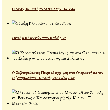
Η εορτή του «Άξιον εστί» στην Παιανία
Σύναξη Κληρικών στον Καθεδρικό
Ο Σεβασμιώτατος Ποιμενάρχης μας στα Ονομαστήρια του
Σεβασμιωτάτου Πειραιώς και Σαλαμίνος