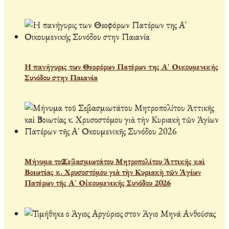
Η πανήγυρις των Θεοφόρων Πατέρων της Α' Οικουμενικής
Συνόδου στην Παιανία
Μήνυμα τοῦ Σεβασμιωτάτου Μητροπολίτου Ἀττικῆς καὶ
Βοιωτίας κ. Χρυσοστόμου γιὰ τὴν Κυριακὴ τῶν Ἁγίων
Πατέρων τῆς Α´ Οἰκουμενικῆς Συνόδου 2026