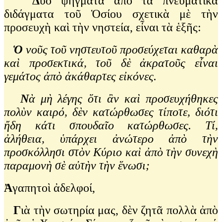
Δ
ύο ψήγματα ἀπὸ τὰ πνευματικὰ
διδάγματα τοῦ Ὁσίου σχετικὰ μὲ τὴν
προσευχὴ καὶ τὴν νηστεία, εἶναι τὰ ἑξῆς:
Ὁ
νοῦς τοῦ νηστευτοῦ προσεύχεται καθαρὰ
καὶ προσεκτικά, τοῦ δὲ ἀκρατοῦς εἶναι
γεμάτος ἀπὸ ἀκάθαρτες εἰκόνες.
Ν
ὰ μὴ λέγης ὅτι ἂν καὶ προσευχήθηκες
πολὺν καιρό, δὲν κατώρθωσες τίποτε, διότι
ἤδη κάτι σπουδαῖο κατώρθωσες. Τί,
ἀλήθεια, ὑπάρχει ἀνώτερο ἀπὸ τὴν
προσκόλλησι στὸν Κύριο καὶ ἀπὸ τὴν συνεχὴ
παραμονὴ σὲ αὐτὴν τὴν ἕνωσι;
Ἀ
γαπητοὶ ἀδελφοί,
Γ
ιὰ τὴν σωτηρία μας, δὲν ζητᾶ πολλὰ ἀπὸ