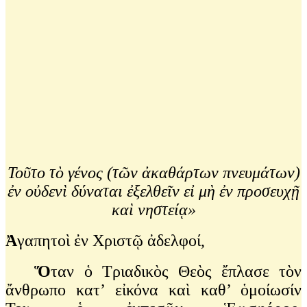
Τοῦτο τὸ γένος (τῶν ἀκαθάρτων πνευμάτων)
ἐν οὐδενὶ δύναται ἐξελθεῖν
εἰ μὴ ἐν προσευχῇ
καὶ νηστείᾳ»
Ἀ
γαπητοὶ ἐν Χριστῷ ἀδελφοί,
Ὅ
ταν ὁ Τριαδικὸς Θεὸς ἔπλασε τὸν
ἄνθρωπο κατ’ εἰκόνα καὶ καθ’ ὁμοίωσίν