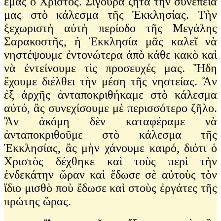
ἐμᾶς ὁ Χριστός. Σίγουρα ζητᾶ τὴν συνέπειά
μας στὸ κάλεσμα τῆς Ἐκκλησίας. Τὴν
ξεχωριστὴ αὐτὴ περίοδο τῆς Μεγάλης
Σαρακοστῆς, ἡ Ἐκκλησία μᾶς καλεῖ νὰ
νηστέψουμε ἐντονώτερα ἀπὸ κάθε κακὸ καὶ
νὰ ἐντείνουμε τὶς προσευχές μας. Ἤδη
ἔχουμε διέλθει τὴν μέση τῆς νηστείας. Ἂν
ἐξ ἀρχῆς ἀνταποκριθήκαμε στὸ κάλεσμα
αὐτό, ἂς συνεχίσουμε μὲ περισσότερο ζῆλο.
Ἂν ἀκόμη δὲν καταφέραμε νὰ
ἀνταποκριθοῦμε στὸ κάλεσμα τῆς
Ἐκκλησίας, ἂς μὴν χάνουμε καιρό, διότι ὁ
Χριστὸς δέχθηκε καὶ τοὺς περὶ τὴν
ἑνδεκάτην ὥραν καὶ ἕδωσε σὲ αὐτοὺς τὸν
ἴδιο μισθὸ ποὺ ἔδωσε καὶ στοὺς ἐργάτες τῆς
πρώτης ὥρας.