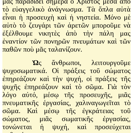
μᾶς παραδίδει σήμερα ὁ Χριστὸς μέσα ἀπὸ
τὸ εὐαγγελικὸ ἀνάγνωσμα. Τὰ ὅπλα αὐτὰ
εἶναι ἡ προσευχὴ καὶ ἡ νηστεία. Μόνο μὲ
αὐτὸ τὸ ζευγάρι τῶν ἀρετῶν μποροῦμε νὰ
ἐξέλθουμε νικητὲς ἀπὸ τὴν πάλη μας
ἐναντίον τῶν πονηρῶν πνευμάτων καὶ τῶν
παθῶν ποὺ μᾶς ταλανίζουν.
Ὡ
ς ἄνθρωποι, λειτουργοῦμε
ψυχοσωματικά. Οἱ πράξεις τοῦ σώματος
ἐπηρεάζουν καὶ τὴν ψυχή, οἱ πράξεις τῆς
ψυχῆς ἐπηρεάζουν καὶ τὸ σῶμα. Γιὰ τὸν
λόγο αὐτό, μέσῳ τῆς προσευχῆς, μιᾶς
πνευματικῆς ἐργασίας, χαλιναγωγεῖται τὸ
σῶμα. Καὶ μέσῳ τῆς ἐγκράτειας τοῦ
σώματος, μιᾶς σωματικῆς ἐργασίας,
τονώνεται ἡ ψυχή, καὶ προσεύχεται