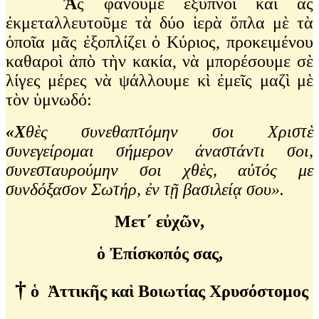
Ἂ
ς φανοῦμε ἔξυπνοι καὶ ἂς
ἐκμεταλλευτοῦμε τὰ δύο ἱερὰ ὅπλα μὲ τὰ
ὁποῖα μᾶς ἐξοπλίζει ὁ Κύριος, προκειμένου
καθαροὶ ἀπὸ τὴν κακία, νὰ μπορέσουμε σὲ
λίγες μέρες νὰ ψάλλουμε κὶ ἐμεῖς μαζὶ μὲ
τὸν ὑμνωδό:
«Χ
θὲς συνεθαπτόμην σοι Χριστὲ
συνεγείρομαι σήμερον ἀναστάντι σοι,
συνεσταυρούμην σοι χθὲς, αὐτός με
συνδόξασον Σωτήρ, ἐν τῇ βασιλείᾳ σου».
Μετ΄ εὐχῶν,
ὁ Ἐπίσκοπός σας,
†
ὁ Ἀττικῆς καὶ Βοιωτίας Χρυσόστομος