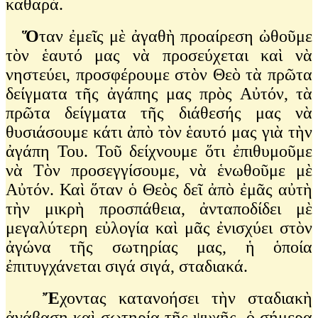
καθαρά.
Ὅ
ταν ἐμεῖς μὲ ἀγαθὴ προαίρεση ὠθοῦμε
τὸν ἑαυτό μας νὰ προσεύχεται καὶ νὰ
νηστεύει, προσφέρουμε στὸν Θεὸ τὰ πρῶτα
δείγματα τῆς ἀγάπης μας πρὸς Αὐτόν, τὰ
πρῶτα δείγματα τῆς διάθεσής μας νὰ
θυσιάσουμε κάτι ἀπὸ τὸν ἑαυτό μας γιὰ τὴν
ἀγάπη Του. Τοῦ δείχνουμε ὅτι ἐπιθυμοῦμε
νὰ Τὸν προσεγγίσουμε, νὰ ἑνωθοῦμε μὲ
Αὐτόν. Καὶ ὅταν ὁ Θεὸς δεῖ ἀπὸ ἐμᾶς αὐτὴ
τὴν μικρὴ προσπάθεια, ἀνταποδίδει μὲ
μεγαλύτερη εὐλογία καὶ μᾶς ἐνισχύει στὸν
ἀγώνα τῆς σωτηρίας μας, ἡ ὁποία
ἐπιτυγχάνεται σιγά σιγά, σταδιακά.
Ἔ
χοντας κατανοήσει τὴν σταδιακὴ
ἀνάβαση καὶ σωτηρία τῆς ψυχῆς, ὁ σήμερα