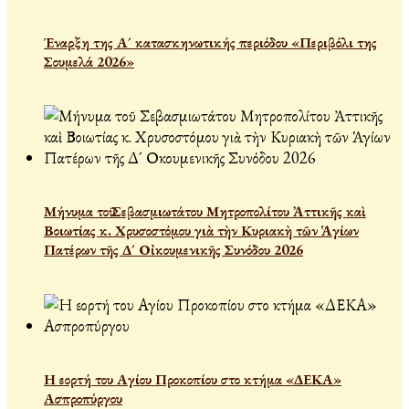
Έναρξη της Α´ κατασκηνωτικής περιόδου «Περιβόλι της
Σουμελά 2026»
Μήνυμα τοῦ Σεβασμιωτάτου Μητροπολίτου Ἀττικῆς καὶ
Βοιωτίας κ. Χρυσοστόμου γιὰ τὴν Κυριακὴ τῶν Ἁγίων
Πατέρων τῆς Δ´ Οἰκουμενικῆς Συνόδου 2026
Η εορτή του Αγίου Προκοπίου στο κτήμα «ΔΕΚΑ»
Ασπροπύργου