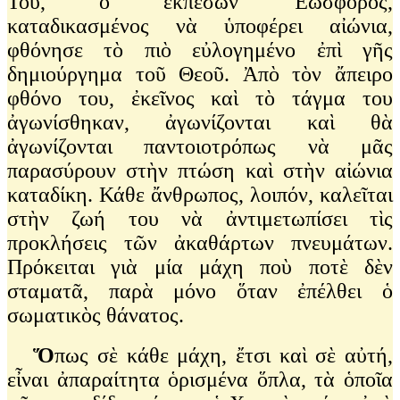
Του, ὁ ἐκπεσῶν Ἑωσφόρος,
καταδικασμένος νὰ ὑποφέρει αἰώνια,
φθόνησε τὸ πιὸ εὐλογημένο ἐπὶ γῆς
δημιούργημα τοῦ Θεοῦ. Ἀπὸ τὸν ἄπειρο
φθόνο του, ἐκεῖνος καὶ τὸ τάγμα του
ἀγωνίσθηκαν, ἀγωνίζονται καὶ θὰ
ἀγωνίζονται παντοιοτρόπως νὰ μᾶς
παρασύρουν στὴν πτώση καὶ στὴν αἰώνια
καταδίκη. Κάθε ἄνθρωπος, λοιπόν, καλεῖται
στὴν ζωή του νὰ ἀντιμετωπίσει τὶς
προκλήσεις τῶν ἀκαθάρτων πνευμάτων.
Πρόκειται γιὰ μία μάχη ποὺ ποτὲ δὲν
σταματᾶ, παρὰ μόνο ὅταν ἐπέλθει ὁ
σωματικὸς θάνατος.
Ὅ
πως σὲ κάθε μάχη, ἔτσι καὶ σὲ αὐτή,
εἶναι ἀπαραίτητα ὁρισμένα ὅπλα, τὰ ὁποῖα