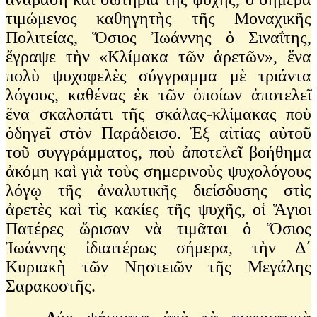
τιμώμενος καθηγητὴς τῆς Μοναχικῆς
Πολιτείας, Ὅσιος Ἰωάννης ὁ Σιναΐτης,
ἔγραψε τὴν «Κλίμακα τῶν ἀρετῶν», ἕνα
πολὺ ψυχοφελὲς σύγγραμμα μὲ τριάντα
λόγους, καθένας ἐκ τῶν ὁποίων ἀποτελεῖ
ἕνα σκαλοπάτι τῆς σκάλας-κλίμακας ποὺ
ὁδηγεῖ στὸν Παράδεισο. Ἐξ αἰτίας αὐτοῦ
τοῦ συγγράμματος, ποὺ ἀποτελεῖ βοήθημα
ἀκόμη καὶ γιὰ τοὺς σημερινοὺς ψυχολόγους
λόγῳ τῆς ἀναλυτικῆς διείσδυσης στὶς
ἀρετὲς καὶ τὶς κακίες τῆς ψυχῆς, οἱ Ἅγιοι
Πατέρες ὥρισαν νὰ τιμᾶται ὁ Ὅσιος
Ἰωάννης ἰδιαιτέρως σήμερα, τὴν Δ΄
Κυριακὴ τῶν Νηστειῶν τῆς Μεγάλης
Σαρακοστῆς.