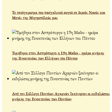
Το τσούγκρισμα του πασχαλινού αυγού σε Ιερούς Ναούς και
Μονές της Μητροπόλεώς μας
Τιμήθηκε στον Ασπρόπυργο η 19η Μαΐου - ημέρα μνήμης
της Γενοκτονίας των Ελλήνων του Πόντου
Από τον Σύλλογο Ποντίων Αχαρνών ξεκίνησαν οι εκδηλώσεις
μνήμης της Γενοκτονίας των Ποντίων