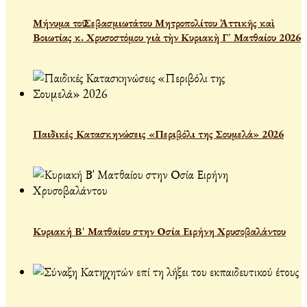
Μήνυμα τοῦ Σεβασμιωτάτου Μητροπολίτου Ἀττικῆς καὶ
Βοιωτίας κ. Χρυσοστόμου γιὰ τὴν Κυριακὴ Γ´ Ματθαίου 2026
Παιδικές Κατασκηνώσεις «Περιβόλι της Σουμελά» 2026
Κυριακή Β' Ματθαίου στην Οσία Ειρήνη Χρυσοβαλάντου